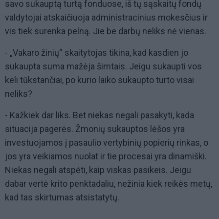
savo sukauptą turtą fonduose, iš tų sąskaitų fondų
valdytojai atskaičiuoja administracinius mokesčius ir
vis tiek surenka pelną. Jie be darbų neliks nė vienas.
- „Vakaro žinių“ skaitytojas tikina, kad kasdien jo
sukaupta suma mažėja šimtais. Jeigu sukaupti vos
keli tūkstančiai, po kurio laiko sukaupto turto visai
neliks?
- Kažkiek dar liks. Bet niekas negali pasakyti, kada
situacija pagerės. Žmonių sukauptos lėšos yra
investuojamos į pasaulio vertybinių popierių rinkas, o
jos yra veikiamos nuolat ir tie procesai yra dinamiški.
Niekas negali atspėti, kaip viskas pasikeis. Jeigu
dabar vertė krito penktadaliu, nežinia kiek reikės metų,
kad tas skirtumas atsistatytų.