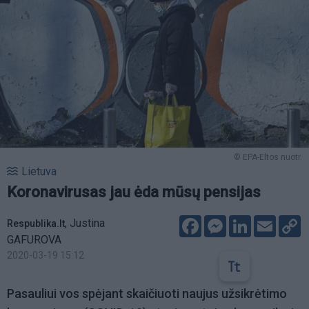
© EPA-Eltos nuotr.
Lietuva
Koronavirusas jau ėda mūsų pensijas
Facebook
Messenger
LinkedIn
Email
C
,
Justina
Respublika.lt
L
GAFUROVA
2020-03-19 15:12
Pasauliui vos spėjant skaičiuoti naujus užsikrėtimo