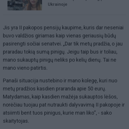
Ukrainoje
Jis yra II pakopos pensijų kaupime, kuris dar neseniai
buvo valdžios giriamas kaip vienas geriausių būdų
pasirengti sočiai senatvei. „Dar tik metų pradžia, o jau
praradau tokią sumą pinigų. Jeigu taip bus ir toliau,
mano sukauptų pinigų neliks po kelių dienų. Tai ne
mano vieno patirtis.
Panaši situacija nustebino ir mano kolegę, kuri nuo
metų pradžios kasdien praranda apie 50 eurų.
Matydamas, kaip kasdien mažėja sukauptos lėšos,
norėčiau tuojau pat nutraukti dalyvavimą II pakopoje ir
atsiimti bent tuos pinigus, kurie man liko“, - sako
skaitytojas.