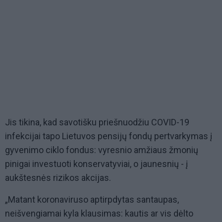
Jis tikina, kad savotišku priešnuodžiu COVID-19
infekcijai tapo Lietuvos pensijų fondų pertvarkymas į
gyvenimo ciklo fondus: vyresnio amžiaus žmonių
pinigai investuoti konservatyviai, o jaunesnių - į
aukštesnės rizikos akcijas.
„Matant koronaviruso aptirpdytas santaupas,
neišvengiamai kyla klausimas: kautis ar vis dėlto