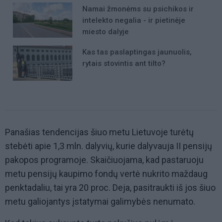
Namai žmonėms su psichikos ir
intelekto negalia - ir pietinėje
miesto dalyje
Kas tas paslaptingas jaunuolis,
rytais stovintis ant tilto?
Panašias tendencijas šiuo metu Lietuvoje turėtų
stebėti apie 1,3 mln. dalyvių, kurie dalyvauja II pensijų
pakopos programoje. Skaičiuojama, kad pastaruoju
metu pensijų kaupimo fondų vertė nukrito maždaug
penktadaliu, tai yra 20 proc. Deja, pasitraukti iš jos šiuo
metu galiojantys įstatymai galimybės nenumato.