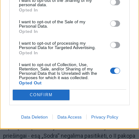
I want to opt-out of the Sharing of my
personal data.
Opted In
I want to opt-out of the Sale of my
Personal Data.
Opted In
I want to opt-out of processing my
Tai yra loterija. Taip kaupiant nėra garantijų, kad
Personal Data for Targeted Advertising.
senatvėje žmogus turės konkrečią pinigų sumą.
Opted In
Todėl aš šios sistemos net nevadinu pensijų sistema.
I want to opt-out of Collection, Use,
Retention, Sale, and/or Sharing of my
Pensiją mes suprantame kaip apibrėžtą pinigų sumą,
Personal Data that Is Unrelated with the
Purposes for which it was collected.
mokamą žmogui kiekvieną mėnesį. Ta suma didinama
Opted Out
priklausomai nuo to, kaip brangsta pragyvenimas.
CONFIRM
Todėl valdžia turėtų pirmiausia rūpintis jomis ir tuo,
kad „Sodros“ pensijos būtų tokios, kad jų pakaktų
Data Deletion
Data Access
Privacy Policy
pragyvenimui. Tuomet II pakopa iš viso mažai kam
rūpėtų. Bet pastaruoju metu valdžia kalbėjo
priešingai - esą „Sodra“ negalima pasitikėti, o II pakopa