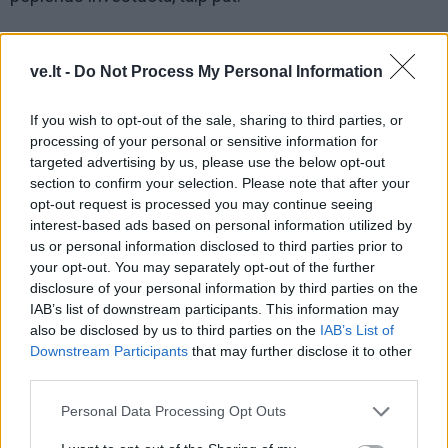
Tačiau kiek laiko kris akcijos ir kada jos pradės didėti,
niekas pasakyti negali. Kai kurie iš kaupiančiųjų iki to
ve.lt -
Do Not Process My Personal Information
laiko jau bus mirę.
If you wish to opt-out of the sale, sharing to third parties, or
Laikas suprasti, kad II pakopos pensijų fondai nėra
processing of your personal or sensitive information for
targeted advertising by us, please use the below opt-out
socialinė apsauga. Pernai daliai žmonių sukauptos
section to confirm your selection. Please note that after your
lėšos kilo 20 proc. užpernai - krito apie 7 proc. Tad
opt-out request is processed you may continue seeing
esant tokiems svyravimams, šių kaupiamų pinigų
interest-based ads based on personal information utilized by
us or personal information disclosed to third parties prior to
negalime vadinti žmogaus apsauga.
your opt-out. You may separately opt-out of the further
disclosure of your personal information by third parties on the
IAB’s list of downstream participants. This information may
also be disclosed by us to third parties on the
IAB’s List of
Downstream Participants
that may further disclose it to other
third parties.
Personal Data Processing Opt Outs