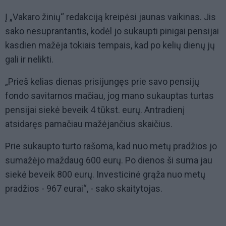
Į „Vakaro žinių“ redakciją kreipėsi jaunas vaikinas. Jis
sako nesuprantantis, kodėl jo sukaupti pinigai pensijai
kasdien mažėja tokiais tempais, kad po kelių dienų jų
gali ir nelikti.
„Prieš kelias dienas prisijungęs prie savo pensijų
fondo savitarnos mačiau, jog mano sukauptas turtas
pensijai siekė beveik 4 tūkst. eurų. Antradienį
atsidaręs pamačiau mažėjančius skaičius.
Prie sukaupto turto rašoma, kad nuo metų pradžios jo
sumažėjo maždaug 600 eurų. Po dienos ši suma jau
siekė beveik 800 eurų. Investicinė grąža nuo metų
pradžios - 967 eurai“, - sako skaitytojas.