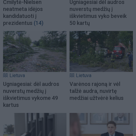
Čmilytė-Nielsen
Ugniagesiai dėl audros
neatmeta idėjos
nuverstų medžių į
kandidatuoti į
iškvietimus vyko beveik
prezidentus
(14)
50 kartų
Lietuva
Lietuva
Ugniagesiai: dėl audros
Varėnos rajoną ir vėl
nuverstų medžių į
talžė audra, nuvirtę
iškvietimus vykome 49
medžiai užtvėrė kelius
kartus