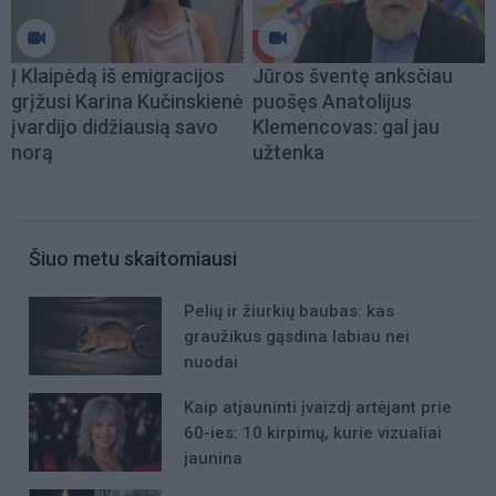
Į Klaipėdą iš emigracijos
Jūros šventę anksčiau
grįžusi Karina Kučinskienė
puošęs Anatolijus
įvardijo didžiausią savo
Klemencovas: gal jau
norą
užtenka
Šiuo metu skaitomiausi
Pelių ir žiurkių baubas: kas
graužikus gąsdina labiau nei
nuodai
Kaip atjauninti įvaizdį artėjant prie
60-ies: 10 kirpimų, kurie vizualiai
jaunina