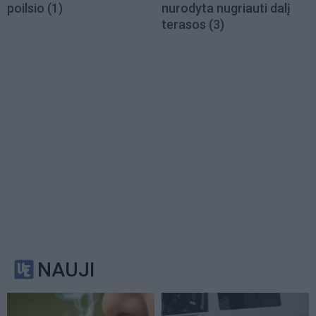
poilsio
(1)
nurodyta nugriauti dalį
terasos
(3)
NAUJI