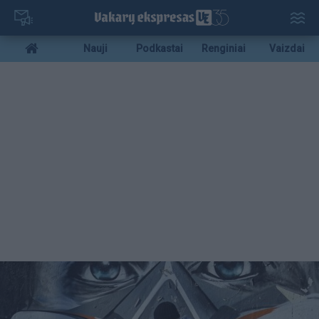
Pereiti
į
pagrindinį
Mobile
Nauji
Podkastai
Renginiai
Vaizdai
turinį
menu
bottom