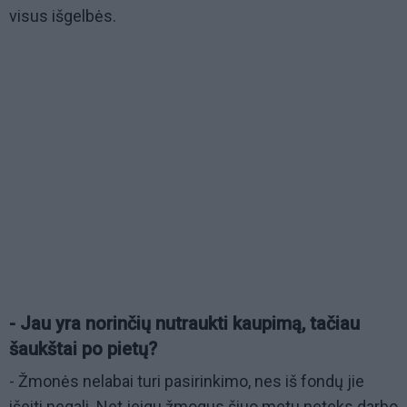
visus išgelbės.
- Jau yra norinčių nutraukti kaupimą, tačiau
šaukštai po pietų?
- Žmonės nelabai turi pasirinkimo, nes iš fondų jie
išeiti negali. Net jeigu žmogus šiuo metu neteks darbo