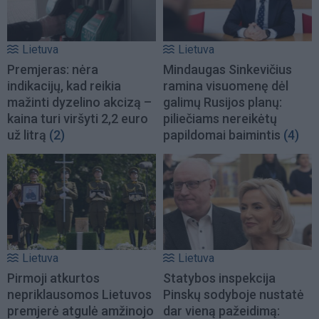
Lietuva
Lietuva
Premjeras: nėra
Mindaugas Sinkevičius
indikacijų, kad reikia
ramina visuomenę dėl
mažinti dyzelino akcizą –
galimų Rusijos planų:
kaina turi viršyti 2,2 euro
piliečiams nereikėtų
už litrą
(2)
papildomai baimintis
(4)
Lietuva
Lietuva
Pirmoji atkurtos
Statybos inspekcija
nepriklausomos Lietuvos
Pinskų sodyboje nustatė
premjerė atgulė amžinojo
dar vieną pažeidimą: