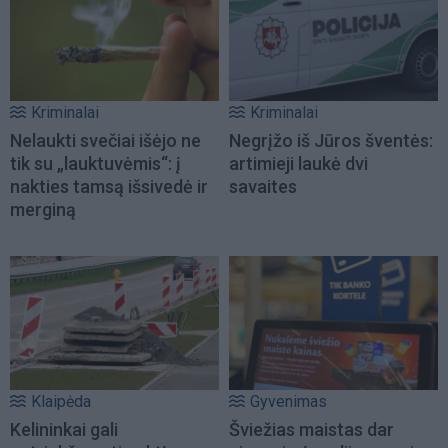
Kriminalai
Kriminalai
Nelaukti svečiai išėjo ne
Negrįžo iš Jūros šventės:
tik su „lauktuvėmis“: į
artimieji laukė dvi
nakties tamsą išsivedė ir
savaites
merginą
Klaipėda
Gyvenimas
Kelininkai gali
Šviežias maistas dar