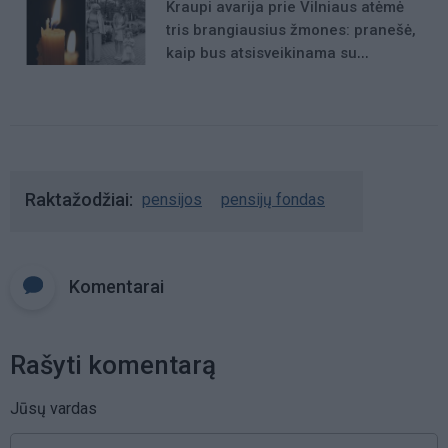
Kraupi avarija prie Vilniaus atėmė
tris brangiausius žmones: pranešė,
kaip bus atsisveikinama su
mergaite, jos mama ir močiute
Raktažodžiai
pensijos
pensijų fondas
Komentarai
Rašyti komentarą
Jūsų vardas