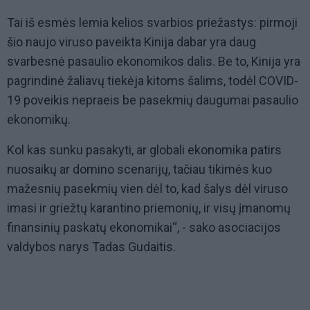
Tai iš esmės lemia kelios svarbios priežastys: pirmoji
šio naujo viruso paveikta Kinija dabar yra daug
svarbesnė pasaulio ekonomikos dalis. Be to, Kinija yra
pagrindinė žaliavų tiekėja kitoms šalims, todėl COVID-
19 poveikis nepraeis be pasekmių daugumai pasaulio
ekonomikų.
Kol kas sunku pasakyti, ar globali ekonomika patirs
nuosaikų ar domino scenarijų, tačiau tikimės kuo
mažesnių pasekmių vien dėl to, kad šalys dėl viruso
imasi ir griežtų karantino priemonių, ir visų įmanomų
finansinių paskatų ekonomikai“, - sako asociacijos
valdybos narys Tadas Gudaitis.