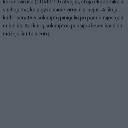
koronavirusu (COVID-19) atvejus, stoja ekonomika ir
spėliojama, kaip gyvensime virusui praėjus. Aiškėja,
kad ir senatvei sukauptų pinigėlių po pandemijos gali
nebelikti. Kai kurių sukauptos pensijos lėšos kasdien
mažėja šimtais eurų.