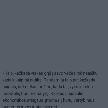
- Taip, kažkada viskas grįš į savo vėžes, tik neaišku
kada ir kaip tai nutiks. Pandemija taip pat kažkada
baigsis, bet niekas nežino, kada tai įvyks ir kokių
nuostolių būsime patyrę. Kažkada pasaulio
ekonomikos atsigaus, įmonės, į kurių vertybinius
popierius investuota, taip pat.