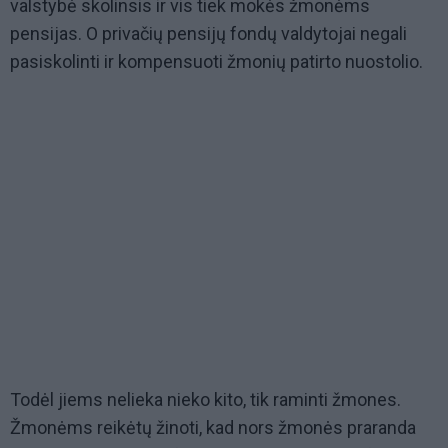
valstybė skolinsis ir vis tiek mokės žmonėms
pensijas. O privačių pensijų fondų valdytojai negali
pasiskolinti ir kompensuoti žmonių patirto nuostolio.
Todėl jiems nelieka nieko kito, tik raminti žmones.
Žmonėms reikėtų žinoti, kad nors žmonės praranda