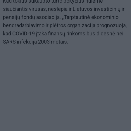
Kad tokius sukaupto turto pokyčius nulėmė
siaučiantis virusas, neslepia ir Lietuvos investicinių ir
pensijų fondų asociacija. „Tarptautinė ekonominio
bendradarbiavimo ir plėtros organizacija prognozuoja,
kad COVID-19 įtaka finansų rinkoms bus didesnė nei
SARS infekcija 2003 metais.