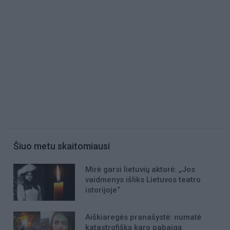
Šiuo metu skaitomiausi
Mirė garsi lietuvių aktorė: „Jos
vaidmenys išliks Lietuvos teatro
istorijoje“
Aiškiaregės pranašystė: numatė
katastrofišką karo pabaigą