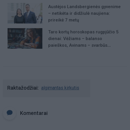
Austėjos Landsbergienės gyvenime
– netikėta ir didžiulė naujiena:
prireikė 7 metų
Taro kortų horoskopas rugpjūčio 5
dienai: Vėžiams – balanso
paieškos, Avinams – svarbūs
patarimai
Raktažodžiai
algimantas kirkutis
Komentarai