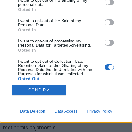
I want to opt-out of the Sharing of my
personal data.
Opted In
I want to opt-out of the Sale of my
Personal Data.
Opted In
I want to opt-out of processing my
Personal Data for Targeted Advertising.
Opted In
I want to opt-out of Collection, Use,
Retention, Sale, and/or Sharing of my
Personal Data that Is Unrelated with the
Purposes for which it was collected.
Opted Out
Kalbama apie neribotą sveikatos apsaugos galių ir
valstybinio biudžeto lėšų koncentravimą vienose
CONFIRM
rankose.
Keistai atrodo LSMU metinės apyvartos sugretintas
Data Deletion
Data Access
Privacy Policy
su antro miesto pagal dydį mūsų šalyje, Kauno
metinėmis pajamomis.