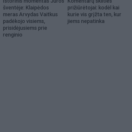
Istorinis momentas Jūros
Komentarų skilties
šventėje: Klaipėdos
prižiūrėtojai: kodėl kai
meras Arvydas Vaitkus
kurie vis grįžta ten, kur
padėkojo visiems,
jiems nepatinka
prisidėjusiems prie
renginio