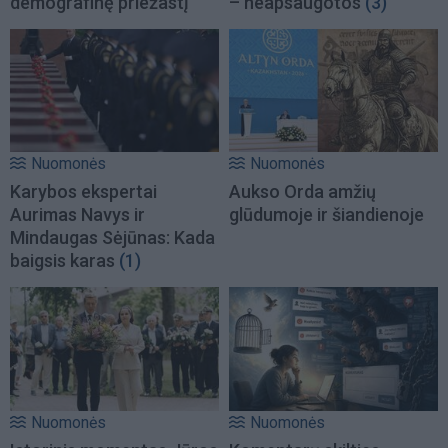
demografinę priežastį
– neapsaugotos
(3)
Nuomonės
Nuomonės
Karybos ekspertai
Aukso Orda amžių
Aurimas Navys ir
glūdumoje ir šiandienoje
Mindaugas Sėjūnas: Kada
baigsis karas
(1)
Nuomonės
Nuomonės