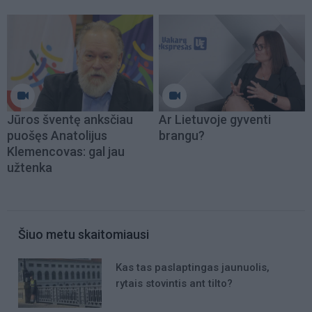
Jūros šventę anksčiau
Ar Lietuvoje gyventi
puošęs Anatolijus
brangu?
Klemencovas: gal jau
užtenka
Šiuo metu skaitomiausi
Kas tas paslaptingas jaunuolis,
rytais stovintis ant tilto?