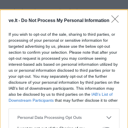
Pagal galimų išvengti mirčių skaičių EUROSTAT
Lietuvai suteikia paskutinę arba prieš paskutinę vietą.
ve.lt -
Do Not Process My Personal Information
Jeigu norite dar tiksliau, pažiūrėkite į savo ir artimųjų
If you wish to opt-out of the sale, sharing to third parties, or
ligos istorijas ir pilnus vaistų stalčius namuose.
processing of your personal or sensitive information for
targeted advertising by us, please use the below opt-out
Jau vien ko vertas 2021.02.08 publikuotas LRT atliktas
section to confirm your selection. Please note that after your
tyrimas:"Kauno medicinos imperija: interesai, pinigai,
opt-out request is processed you may continue seeing
įtaka".
interest-based ads based on personal information utilized by
us or personal information disclosed to third parties prior to
https://www.lrt.lt/naujienos/lrt-
your opt-out. You may separately opt-out of the further
disclosure of your personal information by third parties on the
tyrimai/5/1338684/lrt-tyrimas-kauno-me…
.
IAB’s list of downstream participants. This information may
Apie jokį tarpsektorinį ir tarpžinybinį
also be disclosed by us to third parties on the
IAB’s List of
Downstream Participants
that may further disclose it to other
bendradarbiavimą, siekiant pagerinti žmonių sveikatos
third parties.
būklę, čia apskritai nekalbama.
Personal Data Processing Opt Outs