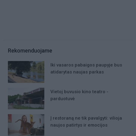
Rekomenduojame
Iki vasaros pabaigos paupyje bus
atidarytas naujas parkas
Vietoj buvusio kino teatro -
parduotuvė
Į restoraną ne tik pavalgyti: vilioja
naujos patirtys ir emocijos