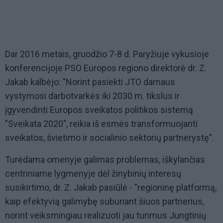
Dar 2016 metais, gruodžio 7-8 d. Paryžiuje vykusioje
konferencijoje PSO Europos regiono direktorė dr. Z.
Jakab kalbėjo: "Norint pasiekti JTO darnaus
vystymosi darbotvarkės iki 2030 m. tikslus ir
įgyvendinti Europos sveikatos politikos sistemą
"Sveikata 2020", reikia iš esmės transformuojanti
sveikatos, švietimo ir socialinio sektorių partnerystę".
Turėdama omenyje galimas problemas, iškylančias
centriniame lygmenyje dėl žinybinių interesų
susikirtimo, dr. Z. Jakab pasiūlė - "regioninę platformą,
kaip efektyvią galimybę suburiant šiuos partnerius,
norint veiksmingiau realizuoti jau turimus Jungtinių