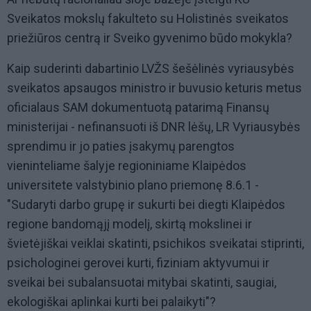
Sveikatos mokslų fakulteto su Holistinės sveikatos
priežiūros centrą ir Sveiko gyvenimo būdo mokykla?
Kaip suderinti dabartinio LVŽS šešėlinės vyriausybės
sveikatos apsaugos ministro ir buvusio keturis metus
oficialaus SAM dokumentuotą patarimą Finansų
ministerijai - nefinansuoti iš DNR lėšų, LR Vyriausybės
sprendimu ir jo paties įsakymų parengtos
vieninteliame šalyje regioniniame Klaipėdos
universitete valstybinio plano priemonę 8.6.1 -
"Sudaryti darbo grupę ir sukurti bei diegti Klaipėdos
regione bandomąjį modelį, skirtą mokslinei ir
švietėjiškai veiklai skatinti, psichikos sveikatai stiprinti,
psichologinei gerovei kurti, fiziniam aktyvumui ir
sveikai bei subalansuotai mitybai skatinti, saugiai,
ekologiškai aplinkai kurti bei palaikyti"?