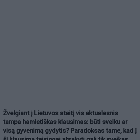
Žvelgiant į Lietuvos ateitį vis aktualesnis
tampa hamletiškas klausimas: būti sveiku ar
visą gyvenimą gydytis? Paradoksas tame, kad į
šį klausimą teisingai atsakyti gali tik sveikas,