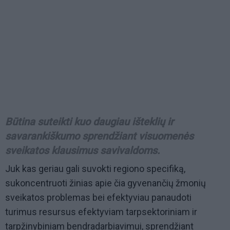
Būtina suteikti kuo daugiau išteklių ir
savarankiškumo sprendžiant visuomenės
sveikatos klausimus savivaldoms.
Juk kas geriau gali suvokti regiono specifiką,
sukoncentruoti žinias apie čia gyvenančių žmonių
sveikatos problemas bei efektyviau panaudoti
turimus resursus efektyviam tarpsektoriniam ir
tarpžinybiniam bendradarbiavimui, sprendžiant