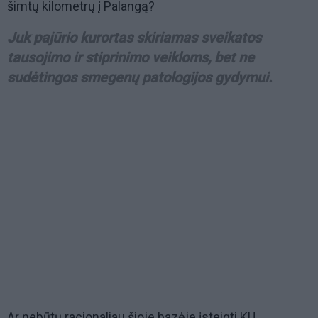
šimtų kilometrų į Palangą?
Juk pajūrio kurortas skiriamas sveikatos
tausojimo ir stiprinimo veikloms, bet ne
sudėtingos smegenų patologijos gydymui.
Ar nebūtų racionaliau šioje bazėje įsteigti KU