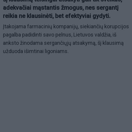
adekvačiai mąstantis žmogus, nes sergantį
reikia ne klausinėti, bet efektyviai gydyti.
Įtakojama farmacinių kompanijų, siekiančių korupcijos
pagalba padidinti savo pelnus, Lietuvos valdžia, iš
anksto žinodama sergančiųjų atsakymą, šį klausimą
užduoda išimtinai ligoniams.