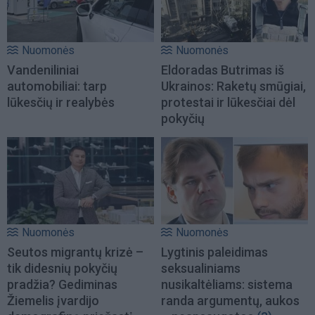
Nuomonės
Nuomonės
Vandeniliniai
Eldoradas Butrimas iš
automobiliai: tarp
Ukrainos: Raketų smūgiai,
lūkesčių ir realybės
protestai ir lūkesčiai dėl
pokyčių
Nuomonės
Nuomonės
Seutos migrantų krizė –
Lygtinis paleidimas
tik didesnių pokyčių
seksualiniams
pradžia? Gediminas
nusikaltėliams: sistema
Žiemelis įvardijo
randa argumentų, aukos