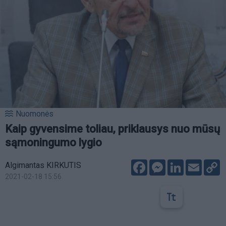
Nuomonės
Kaip gyvensime toliau, priklausys nuo mūsų
sąmoningumo lygio
Facebook
Messenger
LinkedIn
Email
C
Algimantas KIRKUTIS
L
2021-02-18 15:56