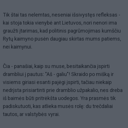
Tik štai tas nelemtas, neseniai išsivystęs refleksas -
kai stoja tokia vienybė ant Lietuvos, nori nenori ima
graužti įtarimas, kad politinis pagrūmojimas kumščiu
Rytų kaimyno pusėn daugiau skirtas mums patiems,
nei kaimynui.
Čia - panašiai, kaip su muse, besitaikančia įspirti
drambliui į pautus: "Aš - galiu"! Skraido po mišką ir
visiems giriasi esanti pajėgi įspirti, tačiau niekaip
nedrįsta prisiartinti prie dramblio užpakalio, nes dreba
iš baimės būti pritrėkšta uodegos. Yra prasmės tik
padiskutuoti, kas atlieka musės rolę: du trečdaliai
tautos, ar valstybės vyrai.