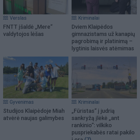
Verslas
Kriminalai
FNTT įšaldė „Mere“
Dviem Klaipėdos
valdytojos lėšas
gimnazistams už kanapių
pagrobimą ir platinimą –
lygtinis laisvės atėmimas
Gyvenimas
Kriminalai
Studijos Klaipėdoje Miah
„Fūristas“ į judrią
atvėrė naujas galimybes
sankryžą įlėkė „ant
rankinio“: vilkiko
puspriekabės ratai pakilo
į orą
(7)