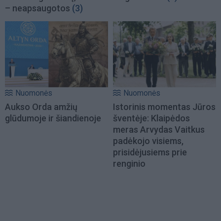
– neapsaugotos
(3)
Nuomonės
Nuomonės
Aukso Orda amžių
Istorinis momentas Jūros
glūdumoje ir šiandienoje
šventėje: Klaipėdos
meras Arvydas Vaitkus
padėkojo visiems,
prisidėjusiems prie
renginio