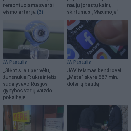
remontuojama svarbi
naujų įprastų kainų
eismo arterija
(3)
skirtumus „Maximoje“
Pasaulis
Pasaulis
„Slėptis jau per vėlu,
JAV teismas bendrovei
šunsnukiai“: ukrainietis
„Meta“ skyrė 567 mln.
sudalyvavo Rusijos
dolerių baudą
gynybos vadų vaizdo
pokalbyje