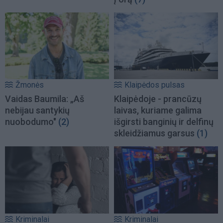
Žmonės
Klaipėdos pulsas
Vaidas Baumila: „Aš
Klaipėdoje - prancūzų
nebijau santykių
laivas, kuriame galima
nuobodumo"
(2)
išgirsti banginių ir delfinų
skleidžiamus garsus
(1)
Kriminalai
Kriminalai