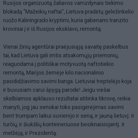
Rusijos organizuotą žaliavos vamzdynais tiekimo
blokadą "Mažeikių naftai", Lietuva pradėtų geležinkelio
ruožo Kaliningrado kryptimi, kuria gabenami tranzito
kroviniai į ir iš Rusijos eksklavo, remontą.
Vienai žinių agentūrai praėjusiąją savaitę paskelbus
tai, kad Lietuva gali imtis atsakomųjų priemonių,
reaguodama į politiškai motyvuotą naftotiekio
remontą, Marijos žemėje kilo nacionalinio
pasididžiavimo savimi banga. Lietuviai treptelėjo koja
ir buvusiam carui špygą parodė! Jeigu viešai
skelbiamos apklauso rezultatai atitinka tikrovę, reikia
manyti, jog jau senokai toks pasigėrėjimas savimi
bent trumpam laikui suvienijo ir seną, ir jauną lietuvį. Ir
turčių, ir šiukšlių konteineriuose besiknaisiojantį. Ir
melžėją, ir Prezidentą.