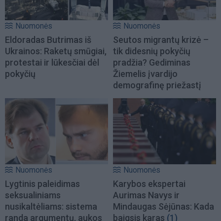
Nuomonės
Nuomonės
Eldoradas Butrimas iš
Seutos migrantų krizė –
Ukrainos: Raketų smūgiai,
tik didesnių pokyčių
protestai ir lūkesčiai dėl
pradžia? Gediminas
pokyčių
Žiemelis įvardijo
demografinę priežastį
Nuomonės
Nuomonės
Lygtinis paleidimas
Karybos ekspertai
seksualiniams
Aurimas Navys ir
nusikaltėliams: sistema
Mindaugas Sėjūnas: Kada
randa argumentų, aukos
baigsis karas
(1)