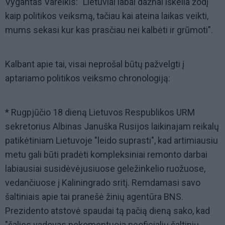
Vygantas Vareikis: "Lietuviai labai dažnai iškelia žodį
kaip politikos veiksmą, tačiau kai ateina laikas veikti,
mums sekasi kur kas prasčiau nei kalbėti ir grūmoti".
Kalbant apie tai, visai neprošal būtų pažvelgti į
aptariamo politikos veiksmo chronologiją:
* Rugpjūčio 18 dieną Lietuvos Respublikos URM
sekretorius Albinas Januška Rusijos laikinajam reikalų
patikėtiniam Lietuvoje "leido suprasti", kad artimiausiu
metu gali būti pradėti kompleksiniai remonto darbai
labiausiai susidėvėjusiuose geležinkelio ruožuose,
vedančiuose į Kaliningrado sritį. Remdamasi savo
šaltiniais apie tai pranešė žinių agentūra BNS.
Prezidento atstovė spaudai tą pačią dieną sako, kad
"šalies vadovas nekomentuoja neoficialių šaltinių