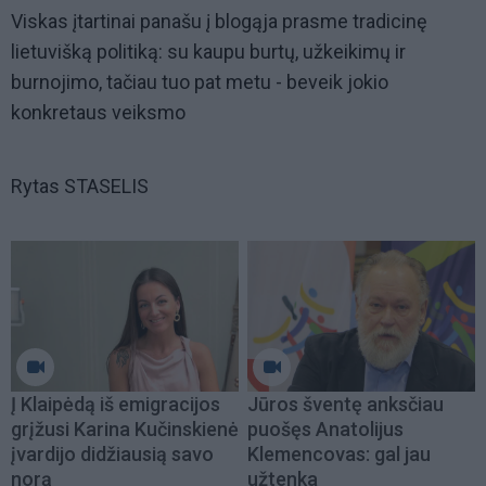
Viskas įtartinai panašu į blogąja prasme tradicinę
lietuvišką politiką: su kaupu burtų, užkeikimų ir
burnojimo, tačiau tuo pat metu - beveik jokio
konkretaus veiksmo
Rytas STASELIS
Į Klaipėdą iš emigracijos
Jūros šventę anksčiau
grįžusi Karina Kučinskienė
puošęs Anatolijus
įvardijo didžiausią savo
Klemencovas: gal jau
norą
užtenka