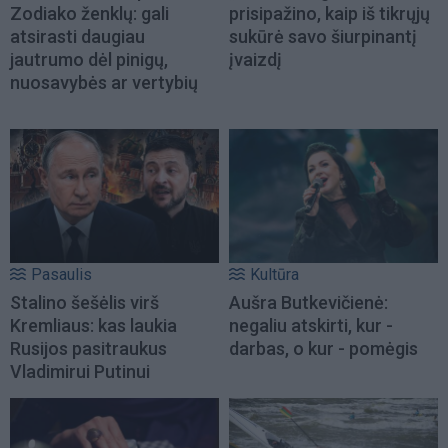
Zodiako ženklų: gali
prisipažino, kaip iš tikrųjų
atsirasti daugiau
sukūrė savo šiurpinantį
jautrumo dėl pinigų,
įvaizdį
nuosavybės ar vertybių
Pasaulis
Kultūra
Stalino šešėlis virš
Aušra Butkevičienė:
Kremliaus: kas laukia
negaliu atskirti, kur -
Rusijos pasitraukus
darbas, o kur - pomėgis
Vladimirui Putinui