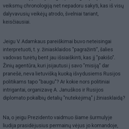
veiksmų chronologiją net nepadoru sakyti, kas iš visų
dalyvavusių veikėjų atrodo, švelniai tariant,
keisčiausiai.
Jeigu V. Adamkaus pareiškimai buvo neteisingai
interpretuoti, t. y. žiniasklaidos "pagražinti", šalies
vadovas turėtų bent jau išsiaiškinti, kas jį "pakišo".
Žinių agentūra, kuri įsijautusi į savo "misiją" dar
pranešė, neva lietuvišką kuoką išvydusiems Rusijos
politikams tapo "baugu"? Ar kokie nors politiniai
intrigantai, organizavę A. Januškos ir Rusijos
diplomato pokalbių detalių "nutekėjimą" į žiniasklaidą?
Na, o jeigu Prezidento vaidmuo šiame šurmulyje
liudija prasidėjusius permainų vėjus jo komandoje,