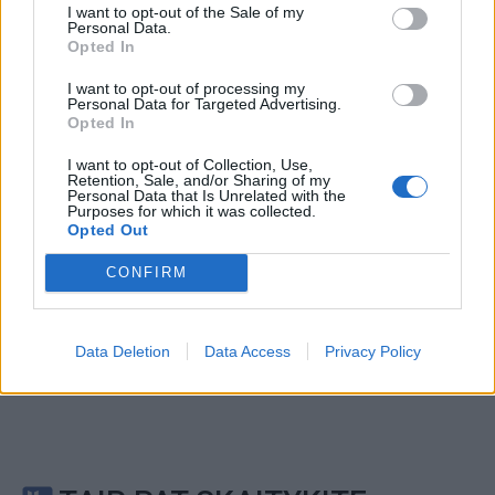
I want to opt-out of the Sale of my
This site is protected by
Personal Data.
Sutinku su
taisyklėmis
Opted In
reCAPTCHA and the Google
Privacy Policy
and
Terms of
I want to opt-out of processing my
Service
apply.
Personal Data for Targeted Advertising.
Opted In
I want to opt-out of Collection, Use,
Retention, Sale, and/or Sharing of my
Personal Data that Is Unrelated with the
Purposes for which it was collected.
Opted Out
CONFIRM
Data Deletion
Data Access
Privacy Policy