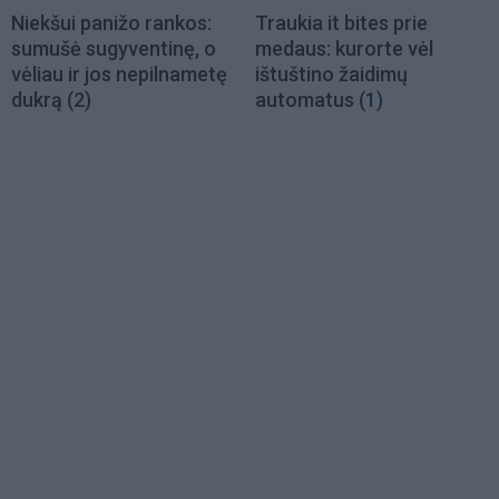
Niekšui panižo rankos:
Traukia it bites prie
sumušė sugyventinę, o
medaus: kurorte vėl
vėliau ir jos nepilnametę
ištuštino žaidimų
dukrą
(2)
automatus
(1)
Load
More