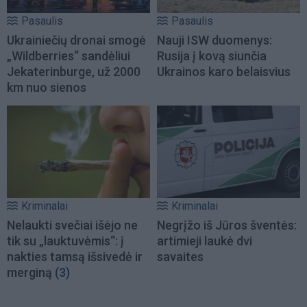
Pasaulis
Pasaulis
Ukrainiečių dronai smogė
Nauji ISW duomenys:
„Wildberries“ sandėliui
Rusija į kovą siunčia
Jekaterinburge, už 2000
Ukrainos karo belaisvius
km nuo sienos
Kriminalai
Kriminalai
Nelaukti svečiai išėjo ne
Negrįžo iš Jūros šventės:
tik su „lauktuvėmis“: į
artimieji laukė dvi
nakties tamsą išsivedė ir
savaites
merginą
(3)