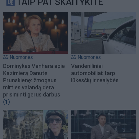
TAIP PAT SKAITYKITE
Nuomonės
Nuomonės
Dominykas Vanhara apie
Vandeniliniai
Kazimierą Danutę
automobiliai: tarp
Prunskienę: žmogaus
lūkesčių ir realybės
mirties valandą dera
prisiminti gerus darbus
(1)