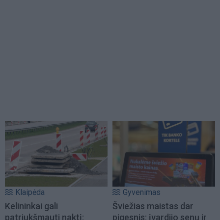
Klaipėda
Gyvenimas
Kelininkai gali
Šviežias maistas dar
patriukšmauti naktį:
pigesnis: įvardijo senų ir