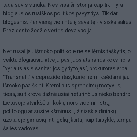
tada suvis striuka. Nes visa ši istorija kaip tik ir yra
blogiausios rusiškos politikos pavyzdys. Tik dar
blogesnis. Per vieną vienintelę savaitę - visiška šalies
Prezidento žodžio vertės devalvacija.
Net rusai jau išmoko politikoje ne seilėmis taškytis, o
veikti. Blogiausiu atveju pas juos atsiranda koks nors
"vyriausiasis sanitarijos gydytojas", prokuroras arba
"Transneft" viceprezidentas, kurie nemirksėdami jau
išmoko paaiškinti Kremliaus sprendimų motyvus,
tiesa, su tikrove dažniausiai neturinčius nieko bendro.
Lietuvoje atvirkščiai: kokių nors viceministrų,
politologų ar susireikšminusių žiniasklaidininkų
užstalėje gimusių intrigėlių įkaitu, kaip taisyklė, tampa
šalies vadovas.