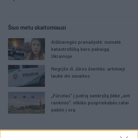
Šiuo metu skaitomiausi
Aiškiaregės pranašystė: numatė
katastrofišką karo pabaigą
Ukrainoje
Negrįžo iš Jūros šventės: artimieji
laukė dvi savaites
„Fūristas“ į judrią sankryžą įlėkė „ant
rankinio“: vilkiko puspriekabės ratai
pakilo į orą