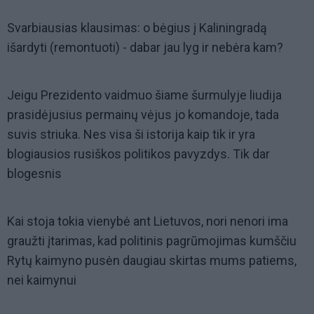
Svarbiausias klausimas: o bėgius į Kaliningradą
išardyti (remontuoti) - dabar jau lyg ir nebėra kam?
Jeigu Prezidento vaidmuo šiame šurmulyje liudija
prasidėjusius permainų vėjus jo komandoje, tada
suvis striuka. Nes visa ši istorija kaip tik ir yra
blogiausios rusiškos politikos pavyzdys. Tik dar
blogesnis
Kai stoja tokia vienybė ant Lietuvos, nori nenori ima
graužti įtarimas, kad politinis pagrūmojimas kumščiu
Rytų kaimyno pusėn daugiau skirtas mums patiems,
nei kaimynui