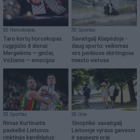
Horoskopai
Sportas
Taro kortų horoskopas
Savaitgalį Klaipėdoje -
rugpjūčio 8 dienai:
daug sporto: veiksmas
Mergelėms — ginčai,
virs penkiose skirtingose
Vėžiams — emocijos
miesto vietose
Sportas
Orai
Rimas Kurtinaitis
Sinoptikė: savaitgalį
paskelbė Lietuvos
Lietuvoje vyraus gaivesni
rinktinės kandidatus:
ir sausesni orai