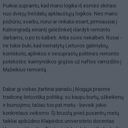
Puikiai suprantu, kad mano logika iš esmės skiriasi
nuo dviejų trečdalių apklaustųjų logikos. Nes mano
požiūriu, svarbu, norui ar reikalui esant, pirmiausiai į
Kaliningradą einantį geležinkelį išardyti remonto
darbams, o po to kalbėti. Arba suvis nekalbėti. Rusai -
ne tokie buki, kad nematytų Lietuvos galimybių,
konteksto, aplinkos ir nesuprastų politinės remonto
potekstės: kaimyniškos grąžos už naftos vamzdžio į
Mažeikius remontą.
Dabar gi viskas įtartinai panašu į blogąja prasme
tradicinę lietuvišką politiką: su kaupu burtų, užkeikimų
ir burnojimo, tačiau tuo pat metu - beveik jokio
konkretaus veiksmo. Šį bruožą prieš pusantrų metų
taikliai apibūdino Klaipėdos universiteto docentas