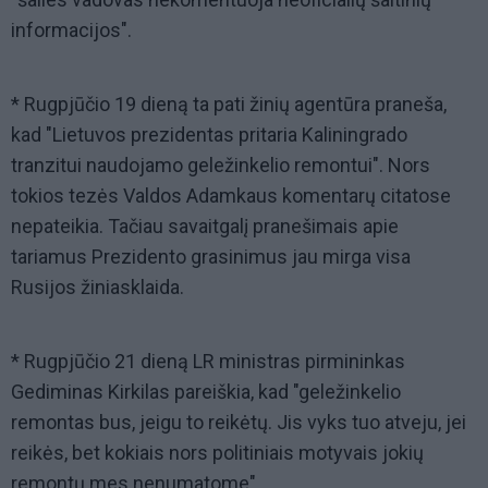
informacijos".
* Rugpjūčio 19 dieną ta pati žinių agentūra praneša,
kad "Lietuvos prezidentas pritaria Kaliningrado
tranzitui naudojamo geležinkelio remontui". Nors
tokios tezės Valdos Adamkaus komentarų citatose
nepateikia. Tačiau savaitgalį pranešimais apie
tariamus Prezidento grasinimus jau mirga visa
Rusijos žiniasklaida.
* Rugpjūčio 21 dieną LR ministras pirmininkas
Gediminas Kirkilas pareiškia, kad "geležinkelio
remontas bus, jeigu to reikėtų. Jis vyks tuo atveju, jei
reikės, bet kokiais nors politiniais motyvais jokių
remontų mes nenumatome".