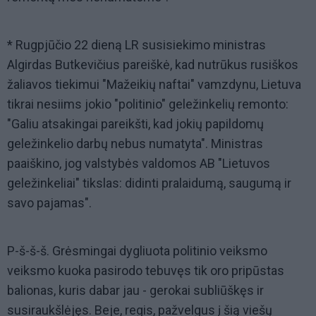
* Rugpjūčio 22 dieną LR susisiekimo ministras
Algirdas Butkevičius pareiškė, kad nutrūkus rusiškos
žaliavos tiekimui "Mažeikių naftai" vamzdynu, Lietuva
tikrai nesiims jokio "politinio" geležinkelių remonto:
"Galiu atsakingai pareikšti, kad jokių papildomų
geležinkelio darbų nebus numatyta". Ministras
paaiškino, jog valstybės valdomos AB "Lietuvos
geležinkeliai" tikslas: didinti pralaidumą, saugumą ir
savo pajamas".
P-š-š-š. Grėsmingai dygliuota politinio veiksmo
veiksmo kuoka pasirodo tebuvęs tik oro pripūstas
balionas, kuris dabar jau - gerokai subliūškęs ir
susiraukšlėjęs. Beje, regis, pažvelgus į šią viešų