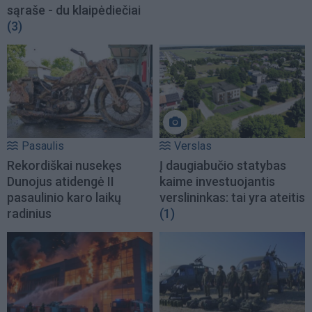
sąraše - du klaipėdiečiai
(3)
Pasaulis
Verslas
Rekordiškai nusekęs
Į daugiabučio statybas
Dunojus atidengė II
kaime investuojantis
pasaulinio karo laikų
verslininkas: tai yra ateitis
radinius
(1)