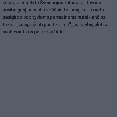
keletą dienų Rytų Šveicarijos kalnuose, Davose
pasibaigusį pasaulio viršūnių forumą, kurio metu
pasigirdo pozityvioms permainoms nuteikiančios
tezės: „susigrąžinti pasitikėjimą“, „valstybių plėtros
problematikos perkrova“ ir kt.