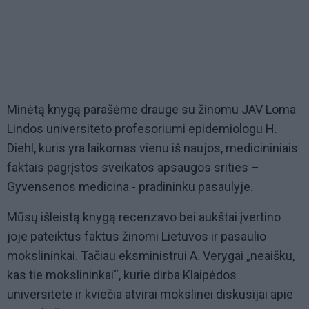
Minėtą knygą parašėme drauge su žinomu JAV Loma
Lindos universiteto profesoriumi epidemiologu H.
Diehl, kuris yra laikomas vienu iš naujos, medicininiais
faktais pagrįstos sveikatos apsaugos srities –
Gyvensenos medicina - pradininku pasaulyje.
Mūsų išleistą knygą recenzavo bei aukštai įvertino
joje pateiktus faktus žinomi Lietuvos ir pasaulio
mokslininkai. Tačiau eksministrui A. Verygai „neaišku,
kas tie mokslininkai“, kurie dirba Klaipėdos
universitete ir kviečia atvirai mokslinei diskusijai apie