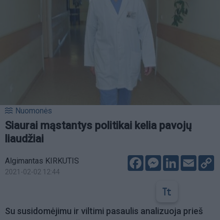
Nuomonės
Siaurai mąstantys politikai kelia pavojų
liaudžiai
Facebook
Messenger
LinkedIn
Email
C
Algimantas KIRKUTIS
L
2021-02-02 12:44
Su susidomėjimu ir viltimi pasaulis analizuoja prieš