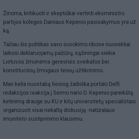
Žinoma, kritikuoti ir skeptiškai vertinti eksministro
partijos kolegos Dainiaus Kepenio pasisakymus yra už
ką.
Tačiau šis politikas savo suvokimo ribose nuosekliai
laikosi deklaruojamų pažiūrų, sąžiningai siekia
Lietuvos žmonėms geresnės sveikatos bei
konstitucinių žmogaus teisių užtikrinimo.
Man kelia nuostabą tiesiog žaibiška portalo Delfi
redakcijos reakcija į Seimo nario D. Kepenio pareikštą
ketinimą drauge su KU ir kitų universitetų specialistais
organizuoti visai nekaltą diskusiją -natūralaus
imuniteto sustiprinimo klausimu.