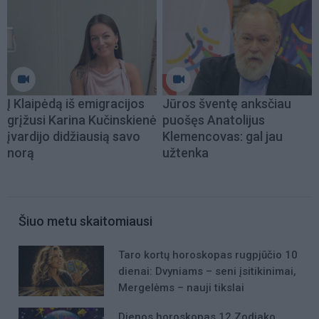
Į Klaipėdą iš emigracijos
Jūros šventę anksčiau
grįžusi Karina Kučinskienė
puošęs Anatolijus
įvardijo didžiausią savo
Klemencovas: gal jau
norą
užtenka
Šiuo metu skaitomiausi
Taro kortų horoskopas rugpjūčio 10
dienai: Dvyniams – seni įsitikinimai,
Mergelėms – nauji tikslai
Dienos horoskopas 12 Zodiako