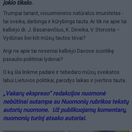
jokio tikslo.
Trumpai tariant, visuomeninis natūralus imunitetas -
tai sveika, darbinga ir kūrybinga tauta. Ar tik ne apie tai
kalbėjo dr. J. Basanavičius, K. Dineika, V. Storosta –
Vydūnas bei kiti mūsų tautos tėvai?
Argi ne apie tai neseniai kalbėjo Davose susitikę
pasaulio politiniai lyderiai?
O ką šia linkme padarė ir tebedaro mūsų sveikatos
labui Lietuvos politikai, parodys laikas ir įvertins tauta.
„Vakarų ekspreso“ redakcijos nuomonė
nebūtinai sutampa su Nuomonių rubrikos tekstų
autorių nuomone. Už publikuojamų komentarų,
nuomonių turinį atsako autoriai.