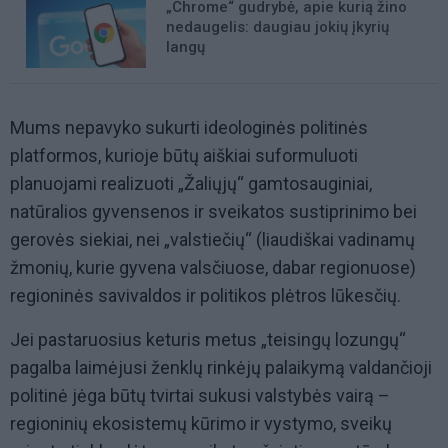
„Chrome“ gudrybė, apie kurią žino
nedaugelis: daugiau jokių įkyrių
langų
Mums nepavyko sukurti ideologinės politinės
platformos, kurioje būtų aiškiai suformuluoti
planuojami realizuoti „Žaliųjų“ gamtosauginiai,
natūralios gyvensenos ir sveikatos sustiprinimo bei
gerovės siekiai, nei „valstiečių“ (liaudiškai vadinamų
žmonių, kurie gyvena valsčiuose, dabar regionuose)
regioninės savivaldos ir politikos plėtros lūkesčių.
Jei pastaruosius keturis metus „teisingų lozungų“
pagalba laimėjusi ženklų rinkėjų palaikymą valdančioji
politinė jėga būtų tvirtai sukusi valstybės vairą –
regioninių ekosistemų kūrimo ir vystymo, sveikų