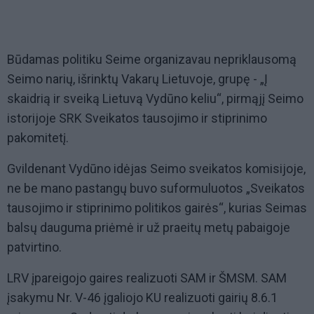
Būdamas politiku Seime organizavau nepriklausomą
Seimo narių, išrinktų Vakarų Lietuvoje, grupę - „Į
skaidrią ir sveiką Lietuvą Vydūno keliu“, pirmąjį Seimo
istorijoje SRK Sveikatos tausojimo ir stiprinimo
pakomitetį.
Gvildenant Vydūno idėjas Seimo sveikatos komisijoje,
ne be mano pastangų buvo suformuluotos „Sveikatos
tausojimo ir stiprinimo politikos gairės“, kurias Seimas
balsų dauguma priėmė ir už praeitų metų pabaigoje
patvirtino.
LRV įpareigojo gaires realizuoti SAM ir ŠMSM. SAM
įsakymu Nr. V-46 įgaliojo KU realizuoti gairių 8.6.1