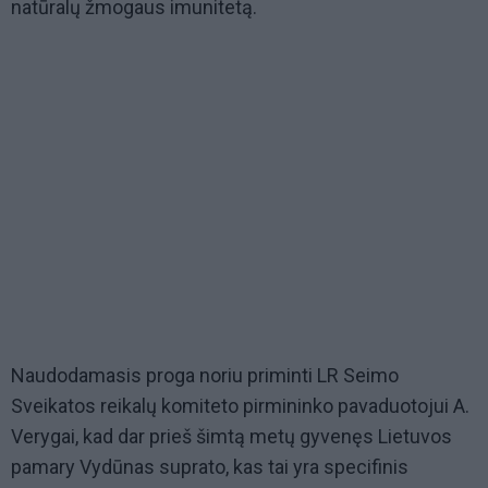
natūralų žmogaus imunitetą.
Naudodamasis proga noriu priminti LR Seimo
Sveikatos reikalų komiteto pirmininko pavaduotojui A.
Verygai, kad dar prieš šimtą metų gyvenęs Lietuvos
pamary Vydūnas suprato, kas tai yra specifinis