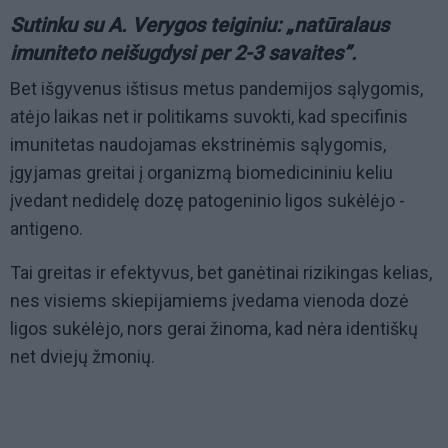
Sutinku su A. Verygos teiginiu: „natūralaus
imuniteto neišugdysi per 2-3 savaites”.
Bet išgyvenus ištisus metus pandemijos sąlygomis,
atėjo laikas net ir politikams suvokti, kad specifinis
imunitetas naudojamas ekstrinėmis sąlygomis,
įgyjamas greitai į organizmą biomedicininiu keliu
įvedant nedidelę dozę patogeninio ligos sukėlėjo -
antigeno.
Tai greitas ir efektyvus, bet ganėtinai rizikingas kelias,
nes visiems skiepijamiems įvedama vienoda dozė
ligos sukėlėjo, nors gerai žinoma, kad nėra identiškų
net dviejų žmonių.