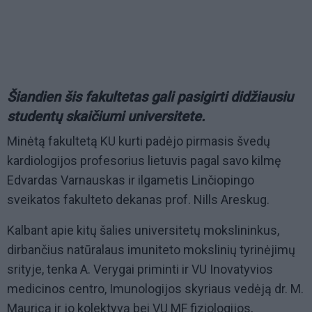
Šiandien šis fakultetas gali pasigirti didžiausiu
studentų skaičiumi universitete.
Minėtą fakultetą KU kurti padėjo pirmasis švedų
kardiologijos profesorius lietuvis pagal savo kilmę
Edvardas Varnauskas ir ilgametis Linčiopingo
sveikatos fakulteto dekanas prof. Nills Areskug.
Kalbant apie kitų šalies universitetų mokslininkus,
dirbančius natūralaus imuniteto mokslinių tyrinėjimų
srityje, tenka A. Verygai priminti ir VU Inovatyvios
medicinos centro, Imunologijos skyriaus vedėją dr. M.
Mauricą ir jo kolektyvą bei VU MF fiziologijos,