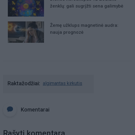
ženklų: gali sugrįžti sena galimybė
Žemę užklups magnetinė audra:
nauja prognozė
Raktažodžiai
algimantas kirkutis
Komentarai
Rašyti komentarą