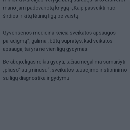
mano jam padovanotą knygą -„Kaip pasveikti nuo
širdies ir kitų lėtinių ligų be vaistų.
Gyvensenos medicina keičia sveikatos apsaugos
paradigmą“, galimai, būtų supratęs, kad veikatos
apsauga, tai yra ne vien ligų gydymas.
Be abejo, ligas reikia gydyti, tačiau negalima sumaišyti
„pliuso“ su „minusu“, sveikatos tausojimo ir stiprinimo
su ligų diagnostika ir gydymu.