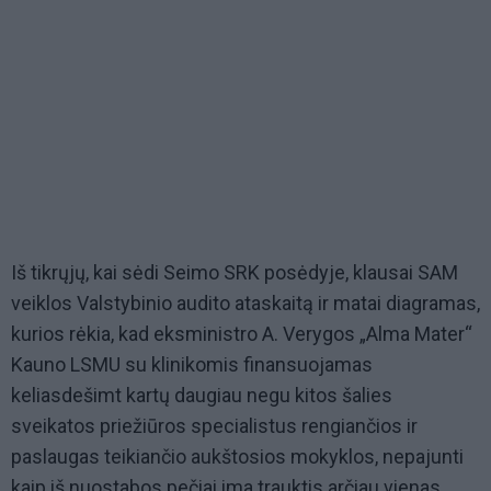
Iš tikrųjų, kai sėdi Seimo SRK posėdyje, klausai SAM
veiklos Valstybinio audito ataskaitą ir matai diagramas,
kurios rėkia, kad eksministro A. Verygos „Alma Mater“
Kauno LSMU su klinikomis finansuojamas
keliasdešimt kartų daugiau negu kitos šalies
sveikatos priežiūros specialistus rengiančios ir
paslaugas teikiančio aukštosios mokyklos, nepajunti
kaip iš nuostabos pečiai ima trauktis arčiau vienas