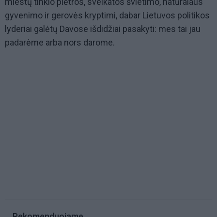
miestų tinklo plėtros, sveikatos švietimo, natūralaus
gyvenimo ir gerovės kryptimi, dabar Lietuvos politikos
lyderiai galėtų Davose išdidžiai pasakyti: mes tai jau
padarėme arba nors darome.
Rekomenduojame