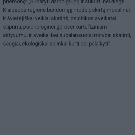
priemonę: „Sudaryti darbo grupę ir sukurti bei diegti
Klaipėdos regione bandomąjį modelį, skirtą mokslinei
ir švietėjiškai veiklai skatinti, psichikos sveikatai
stiprinti, psichologinei gerovei kurti, fiziniam
aktyvumui ir sveikai bei subalansuotai mitybai skatinti,
saugiai, ekologiškai aplinkai kurti bei palaikyti“.