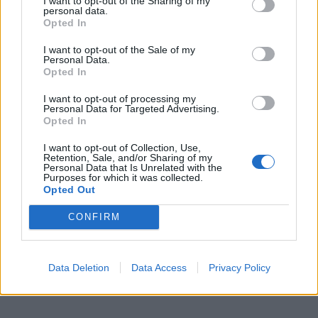
I want to opt-out of the Sharing of my
personal data.
aplinka. Tai lėtas ir nepavojingas kelias apsisaugoti
Opted In
nuo patogeno.
I want to opt-out of the Sale of my
Personal Data.
Šis kelias, kuris savo efektyvumą įrodė žmonių
Opted In
evoliucijos bėgyje, reikalauja ne tik biomedicininių
I want to opt-out of processing my
žinių, bet daug sąmoningos savišvietos, sveikatos
Personal Data for Targeted Advertising.
Opted In
raštingumo, socialinių organizacinių priemonių.
I want to opt-out of Collection, Use,
Retention, Sale, and/or Sharing of my
Personal Data that Is Unrelated with the
Purposes for which it was collected.
Opted Out
CONFIRM
Data Deletion
Data Access
Privacy Policy