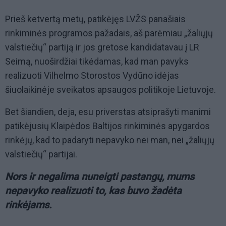
Prieš ketvertą metų, patikėjęs LVŽS panašiais
rinkiminės programos pažadais, aš parėmiau „žaliųjų
valstiečių“ partiją ir jos gretose kandidatavau į LR
Seimą, nuoširdžiai tikėdamas, kad man pavyks
realizuoti Vilhelmo Storostos Vydūno idėjas
šiuolaikinėje sveikatos apsaugos politikoje Lietuvoje.
Bet šiandien, deja, esu priverstas atsiprašyti manimi
patikėjusių Klaipėdos Baltijos rinkiminės apygardos
rinkėjų, kad to padaryti nepavyko nei man, nei „žaliųjų
valstiečių“ partijai.
Nors ir negalima nuneigti pastangų, mums
nepavyko realizuoti to, kas buvo žadėta
rinkėjams.