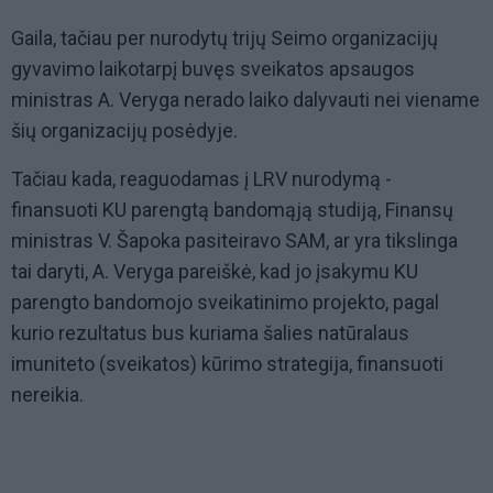
Gaila, tačiau per nurodytų trijų Seimo organizacijų
gyvavimo laikotarpį buvęs sveikatos apsaugos
ministras A. Veryga nerado laiko dalyvauti nei viename
šių organizacijų posėdyje.
Tačiau kada, reaguodamas į LRV nurodymą -
finansuoti KU parengtą bandomąją studiją, Finansų
ministras V. Šapoka pasiteiravo SAM, ar yra tikslinga
tai daryti, A. Veryga pareiškė, kad jo įsakymu KU
parengto bandomojo sveikatinimo projekto, pagal
kurio rezultatus bus kuriama šalies natūralaus
imuniteto (sveikatos) kūrimo strategija, finansuoti
nereikia.