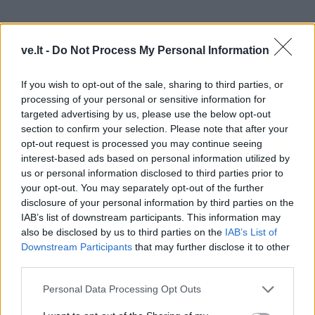
ve.lt -
Do Not Process My Personal Information
If you wish to opt-out of the sale, sharing to third parties, or
processing of your personal or sensitive information for
targeted advertising by us, please use the below opt-out
section to confirm your selection. Please note that after your
opt-out request is processed you may continue seeing
interest-based ads based on personal information utilized by
Visi mes esame skirtingi, vieni stipresni, kiti
us or personal information disclosed to third parties prior to
your opt-out. You may separately opt-out of the further
silpnesni.
disclosure of your personal information by third parties on the
Todėl ir organizmo reakcija į vakciną gali iššaukti iš
IAB’s list of downstream participants. This information may
also be disclosed by us to third parties on the
IAB’s List of
tiesų labai skirtingą poveikį – nuo visiškai minimalaus
Downstream Participants
that may further disclose it to other
iki mirtino.
third parties.
Natūralų imunitetą žmogus įgyja kartu su motinos
Personal Data Processing Opt Outs
krauju ir stiprina jį visą gyvenimą kontaktuodamas su