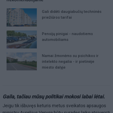
Gali didėti daugiabučių techninės
priežiūros tarifai
Pensijų pinigai - naudotiems
automobiliams
Namai žmonėms su psichikos ir
intelekto negalia - ir pietinėje
miesto dalyje
Gaila, tačiau mūsų politikai mokosi labai lėtai.
Jeigu tik išbuvęs keturis metus sveikatos apsaugos
ministru Aurelijus Veryga būtų suradęs laiko atsiversti