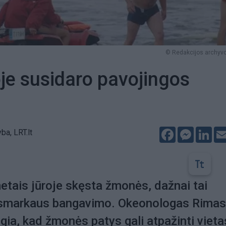
© Redakcijos archyvo
oje susidaro pavojingos
Facebook
Messeng
Lin
ba, LRT.lt
etais jūroje skęsta žmonės, dažnai tai
l smarkaus bangavimo. Okeonologas Rimas
gia, kad žmonės patys gali atpažinti vieta