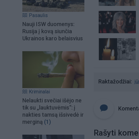
Pasaulis
Nauji ISW duomenys:
Rusija į kovą siunčia
Ukrainos karo belaisvius
Raktažodžiai
jū
Kriminalai
Nelaukti svečiai išėjo ne
tik su „lauktuvėmis“: į
Komenta
nakties tamsą išsivedė ir
merginą
(1)
Rašyti kome