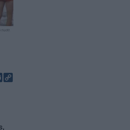
 nuotr.
er
kedIn
Email
Copy
Link
s,