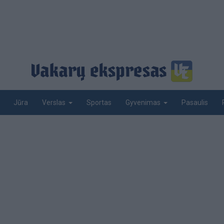
Jūra
Sportas
Pasaulis
Verslas
Gyvenimas