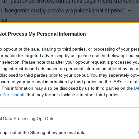
a ir pastovios srovės, kurios teka pagal mūsų krantus į Š
 su bangomis susiję srovės yra pakankamai stiprios“, –
tas.
Not Process My Personal Information
prie kranto susidaro bangų patvanka atnešto vandens. Šis
kranto, tačiau laikas nuo laiko prasiveržia į jūra ir tada gali
to opt-out of the sale, sharing to third parties, or processing of your per
formation for targeted advertising by us, please use the below opt-out s
s bangų greitis.
r selection. Please note that after your opt-out request is processed y
eing interest-based ads based on personal information utilized by us or
ik smėlį, praplauna kanalus jūros link, bet gali nunešti ir
disclosed to third parties prior to your opt-out. You may separately opt-
losure of your personal information by third parties on the IAB’s list of
 R. Žaromskis.
. This information may also be disclosed by us to third parties on the
IA
Participants
that may further disclose it to other third parties.
kad dažnai ir patys gelbėtojai turi per mažai žinių apie
 panašius reiškinius.
l Data Processing Opt Outs
as sroves ir ką daryti ekstremalioje situacijoje –
reportaž
o opt-out of the Sharing of my personal data.