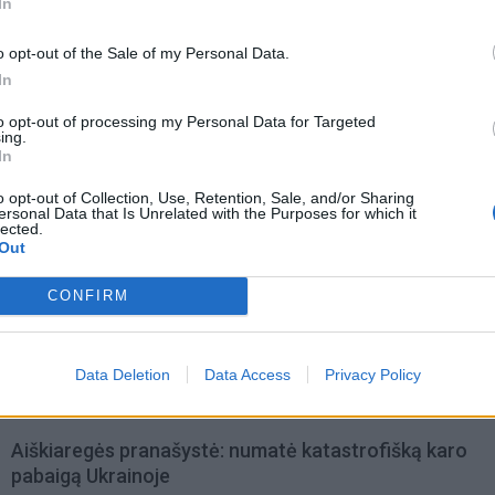
In
o opt-out of the Sale of my Personal Data.
In
to opt-out of processing my Personal Data for Targeted
ing.
In
o opt-out of Collection, Use, Retention, Sale, and/or Sharing
ersonal Data that Is Unrelated with the Purposes for which it
lected.
Out
acijos grįžusi Karina
Jūros šventę anksčiau puošęs
jo didžiausią savo
Anatolijus Klemencovas: gal jau
CONFIRM
užtenka
Data Deletion
Data Access
Privacy Policy
omiausi
Aiškiaregės pranašystė: numatė katastrofišką karo
pabaigą Ukrainoje