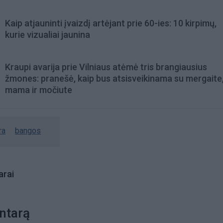
Kaip atjauninti įvaizdį artėjant prie 60-ies: 10 kirpimų,
kurie vizualiai jaunina
Kraupi avarija prie Vilniaus atėmė tris brangiausius
žmones: pranešė, kaip bus atsisveikinama su mergaite,
mama ir močiute
ra
bangos
rai
ntarą