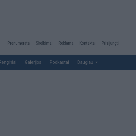
Desktop
Prenumerata
Skelbimai
Reklama
Kontaktai
Prisijungti
menu
top
Renginiai
Galerijos
Podkastai
Daugiau