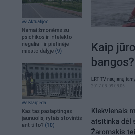
Aktualijos
Namai žmonėms su
psichikos ir intelekto
Kaip jūr
negalia - ir pietinėje
miesto dalyje
(9)
bangos?
LRT TV naujienų tarny
2017-08-09 08:06
Klaipėda
Kiekvienais m
Kas tas paslaptingas
jaunuolis, rytais stovintis
atsitinka dė
ant tilto?
(10)
Žaromskis tei