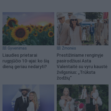
Gyvenimas
Žmonės
Liaudies prietarai
Prestižiniame renginyje
rugpjūčio 10-ajai: ko šią
pasirodžiusi Asta
dieną geriau nedaryti?
Valentaitė su vyru kaustė
žvilgsnius: „Trūksta
žodžių“