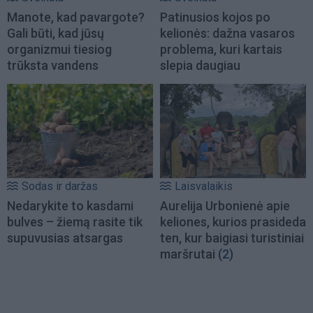
Manote, kad pavargote?
Patinusios kojos po
Gali būti, kad jūsų
kelionės: dažna vasaros
organizmui tiesiog
problema, kuri kartais
trūksta vandens
slepia daugiau
Sodas ir daržas
Laisvalaikis
Nedarykite to kasdami
Aurelija Urbonienė apie
bulves – žiemą rasite tik
keliones, kurios prasideda
supuvusias atsargas
ten, kur baigiasi turistiniai
maršrutai
(2)