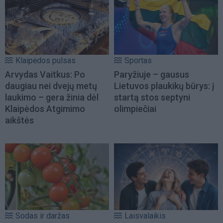
Klaipėdos pulsas
Sportas
Arvydas Vaitkus: Po
Paryžiuje – gausus
daugiau nei dvejų metų
Lietuvos plaukikų būrys: į
laukimo – gera žinia dėl
startą stos septyni
Klaipėdos Atgimimo
olimpiečiai
aikštės
Sodas ir daržas
Laisvalaikis