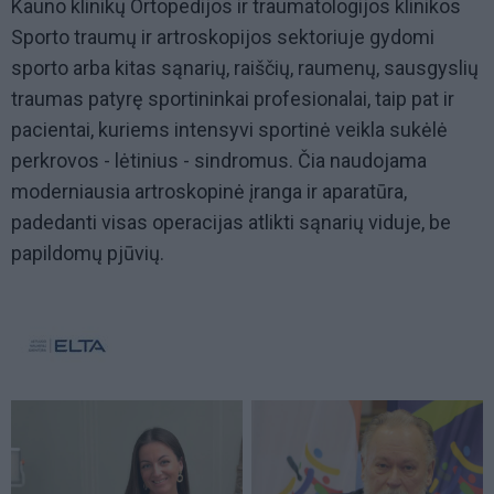
Kauno klinikų Ortopedijos ir traumatologijos klinikos
Sporto traumų ir artroskopijos sektoriuje gydomi
sporto arba kitas sąnarių, raiščių, raumenų, sausgyslių
traumas patyrę sportininkai profesionalai, taip pat ir
pacientai, kuriems intensyvi sportinė veikla sukėlė
perkrovos - lėtinius - sindromus. Čia naudojama
moderniausia artroskopinė įranga ir aparatūra,
padedanti visas operacijas atlikti sąnarių viduje, be
papildomų pjūvių.