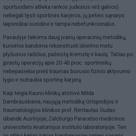
sportuodami atlieka rankos judesius virš galvos)
nebegali tęsti sportinės karjeros, jų peties sąnarys
laipsniškai susidėvi ir tampa nebefunkcionalus.
Pasaulyje taikoma daug įvairių operacinių metodikų,
kuriomis bandoma rekonstruoti išnirimo metu
plyšusius raiščius, pažeistą kremzlę ir kaulą. Tačiau po
įprastų operacijų apie 20-40 proc. sportininkų
nebepasiekia prieš traumas buvusio fizinio aktyvumo
lygio ir nutraukia sportinę karjerą.
Kaip teigia Kauno klinikų atstovė Milda
Dambrauskienė, naująją metodiką Ortopedijos ir
traumatologijos klinikos prof. Rimtautas Gudas
išbandė Austrijoje, Zalcburgo Paracelso medicinos
universiteto Anatomijos instituto laboratorijoje. Ten
jis atliko kelias tokias bandomąsias peties sąnario