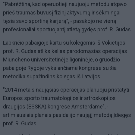
"Pabrėžtina, kad operuotieji naujuoju metodu atgavo
prieš traumas buvusį fizinį aktyvumą ir sėkmingai
tęsia savo sportinę karjerą", - pasakojo ne vieną
profesionaliai sportuojantį atletą gydęs prof. R. Gudas.
Lapkričio pabaigoje kartu su kolegomis iš Vokietijos
prof. R. Gudas atliks kelias parodomąsias operacijas
Miuncheno universitetinėje ligoninėje, o gruodžio
pabaigoje Rygoje vyksiančiame kongrese su šia
metodika supažindins kolegas iš Latvijos.
"2014 metais naująsias operacijas planuoju pristatyti
Europos sporto traumatologijos ir artroskopijos
draugijos (ESSKA) kongrese Amsterdame", -
artimiausiais planais pasidalijo naująjį metodą įdiegęs
prof. R. Gudas.