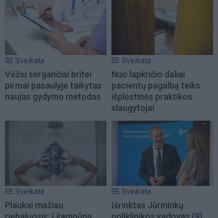
Sveikata
Sveikata
Vėžiu sergančiai britei
Nuo lapkričio daliai
pirmai pasaulyje taikytas
pacientų pagalbą teiks
naujas gydymo metodas
išplėstinės praktikos
slaugytojai
Sveikata
Sveikata
Plaukai mažiau
Išrinktas Jūrininkų
riebaluosis: į šampūną
poliklinikos vadovas
(9)