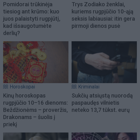
Pomidorai trūkinėja
Trys Zodiako ženklai,
tiesiog ant krūmo: kuo
kuriems rugpjūčio 10-ąją
juos palaistyti rugpjūtį,
seksis labiausiai: itin gera
kad išsaugotumėte
pirmoji dienos pusė
derlių?
Horoskopai
Kriminalai
Kinų horoskopas
Sukčių atsiųstą nuorodą
rugpjūčio 10–16 dienoms:
paspaudęs vilnietis
Beždžionėms – proveržis,
neteko 13,7 tūkst. eurų
Drakonams – šuolis į
priekį