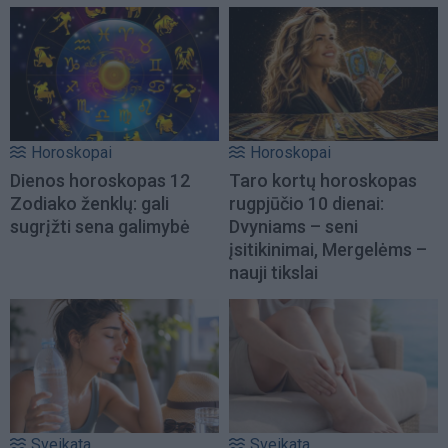
Horoskopai
Horoskopai
Dienos horoskopas 12
Taro kortų horoskopas
Zodiako ženklų: gali
rugpjūčio 10 dienai:
sugrįžti sena galimybė
Dvyniams – seni
įsitikinimai, Mergelėms –
nauji tikslai
Sveikata
Sveikata