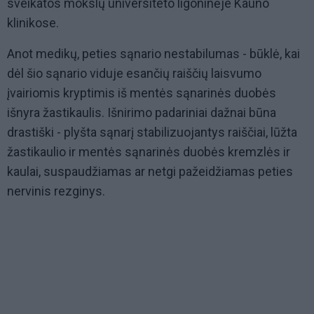
sveikatos mokslų universiteto ligoninėje Kauno
klinikose.
Anot medikų, peties sąnario nestabilumas - būklė, kai
dėl šio sąnario viduje esančių raiščių laisvumo
įvairiomis kryptimis iš mentės sąnarinės duobės
išnyra žastikaulis. Išnirimo padariniai dažnai būna
drastiški - plyšta sąnarį stabilizuojantys raiščiai, lūžta
žastikaulio ir mentės sąnarinės duobės kremzlės ir
kaulai, suspaudžiamas ar netgi pažeidžiamas peties
nervinis rezginys.