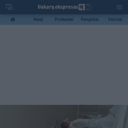
Pereiti
į
pagrindinį
Mobile
Nauji
Podkastai
Renginiai
Vaizdai
turinį
menu
bottom