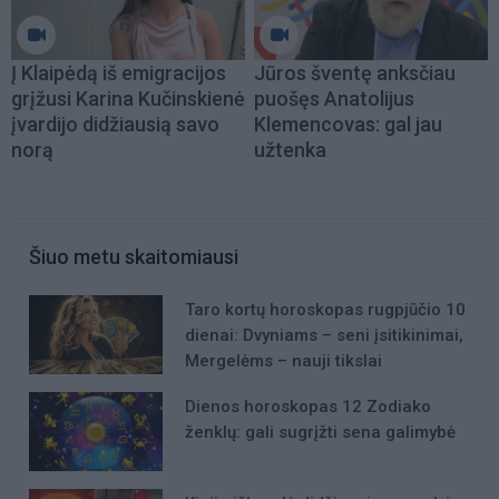
Į Klaipėdą iš emigracijos
Jūros šventę anksčiau
grįžusi Karina Kučinskienė
puošęs Anatolijus
įvardijo didžiausią savo
Klemencovas: gal jau
norą
užtenka
Šiuo metu skaitomiausi
Taro kortų horoskopas rugpjūčio 10
dienai: Dvyniams – seni įsitikinimai,
Mergelėms – nauji tikslai
Dienos horoskopas 12 Zodiako
ženklų: gali sugrįžti sena galimybė