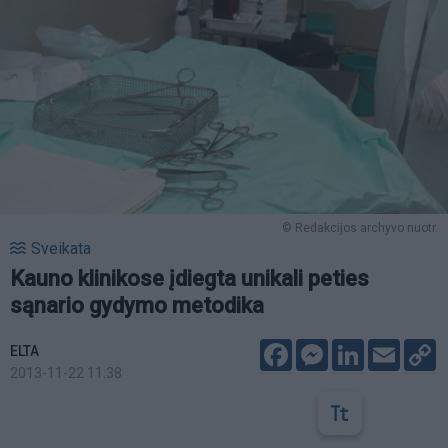
© Redakcijos archyvo nuotr.
Sveikata
Kauno klinikose įdiegta unikali peties
sąnario gydymo metodika
Facebook
Messenger
LinkedIn
Email
C
ELTA
L
2013-11-22 11:38