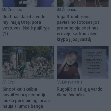
Žmonės
Žmonės
Justinas Jarutis vedė
Inga Stumbrienė
mylimąją Urtę: pora
paviešino fotosesijos
vestuves iškėlė pajūryje
prabangioje sostinės
(1)
erdvėje kadrus: akys
krypo į jos įvaizdį
Orai
Laisvalaikis
Sinoptikai skelbia
Rugpjūčio 10-ąją vardo
savaitės orų scenarijų:
dieną švenčia
laukia permainingi orai ir
nauja šilumos banga