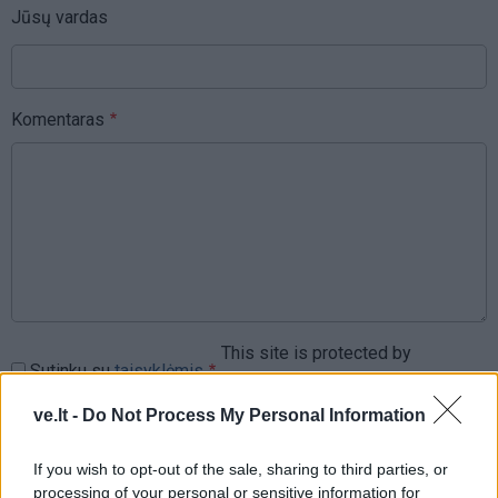
Jūsų vardas
Komentaras
This site is protected by
Sutinku su
taisyklėmis
reCAPTCHA and the Google
Privacy Policy
and
Terms of
ve.lt -
Do Not Process My Personal Information
Service
apply.
If you wish to opt-out of the sale, sharing to third parties, or
processing of your personal or sensitive information for