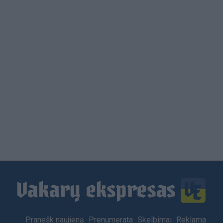
Load
More
Footer
Pranešk naujieną
Prenumerata
Skelbimai
Reklama