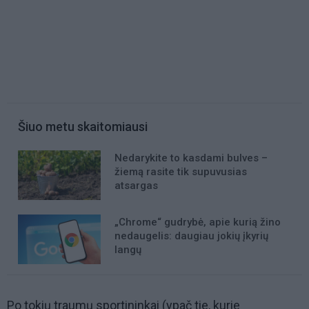
Šiuo metu skaitomiausi
Nedarykite to kasdami bulves –
žiemą rasite tik supuvusias
atsargas
„Chrome“ gudrybė, apie kurią žino
nedaugelis: daugiau jokių įkyrių
langų
Po tokių traumų sportininkai (ypač tie, kurie