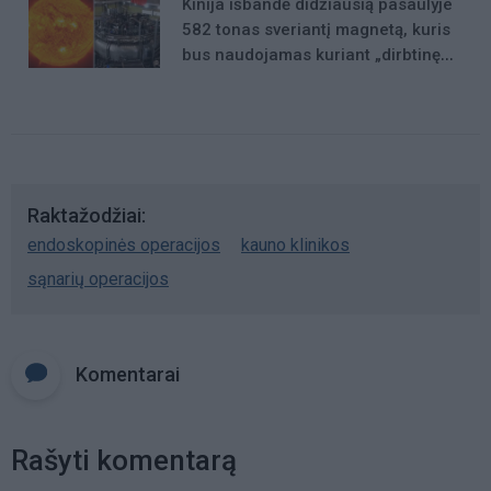
Kinija išbandė didžiausią pasaulyje
582 tonas sveriantį magnetą, kuris
bus naudojamas kuriant „dirbtinę
Saulę“
Raktažodžiai
endoskopinės operacijos
kauno klinikos
sąnarių operacijos
Komentarai
Rašyti komentarą