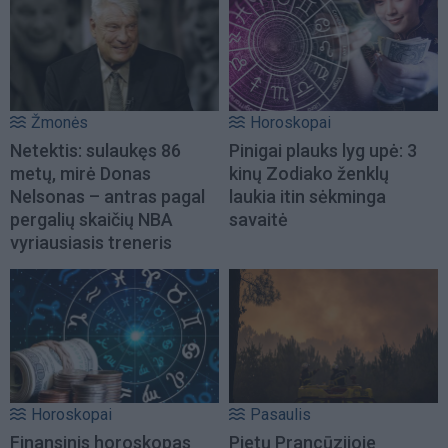
Žmonės
Horoskopai
Netektis: sulaukęs 86
Pinigai plauks lyg upė: 3
metų, mirė Donas
kinų Zodiako ženklų
Nelsonas – antras pagal
laukia itin sėkminga
pergalių skaičių NBA
savaitė
vyriausiasis treneris
Horoskopai
Pasaulis
Finansinis horoskopas
Pietų Prancūzijoje