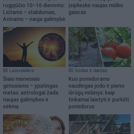
rugpjūčio 10–16 dienoms:
įsiplieskė naujas miško
Liūtams – stabilumas,
gaisras
Avinams – nauja galimybė
Laisvalaikis
Sodas ir daržas
Šiais mėnesiais
Kuo pomidorams
gimusiems – ypatingas
naudingas jodo ir pieno
metas: astrologai žada
išrūgų mišinys: kaip
naujas galimybes ir
tinkamai laistyti ir purkšti
sėkmę
pomidorus