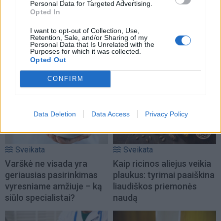
Personal Data for Targeted Advertising.
Opted In
Sveikata
Sveikata
Manote, kad pavargote?
Patinusios kojos po
I want to opt-out of Collection, Use,
Retention, Sale, and/or Sharing of my
Gali būti, kad jūsų
kelionės: dažna vasaros
Personal Data that Is Unrelated with the
Purposes for which it was collected.
organizmui tiesiog
problema, kuri kartais
Opted Out
trūksta vandens
slepia daugiau
CONFIRM
Data Deletion
Data Access
Privacy Policy
Sveikata
Sveikata
Varškė ne visada yra
Kaip ricinos aliejus veikia
geriausias pasirinkimas
plaukus: tyrimai paaiškina
vyresniame amžiuje – ką
liaudiškos priemonės
siūlo specialistai?
naudą