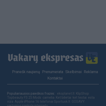
Load
More
Footer
Pranešk naujieną
Prenumerata
Skelbimai
Reklama
menu
Kontaktai
Populiariausios paieškos frazės:
ekoplanet.lt
KlipShop
Topbeauty
FS 25 Mods
camelia
Ket bilietai
ket testai
esta
viza
Apple iPhone 16 telefonai
Sportuok.lt
GOSAVY
vartojimo paskola internetu