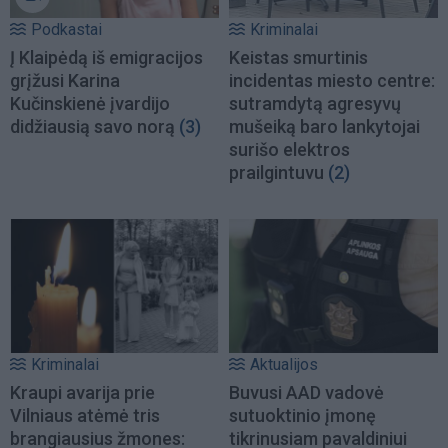
Podkastai
Kriminalai
Į Klaipėdą iš emigracijos
Keistas smurtinis
grįžusi Karina
incidentas miesto centre:
Kučinskienė įvardijo
sutramdytą agresyvų
didžiausią savo norą
(3)
mušeiką baro lankytojai
surišo elektros
prailgintuvu
(2)
Kriminalai
Aktualijos
Kraupi avarija prie
Buvusi AAD vadovė
Vilniaus atėmė tris
sutuoktinio įmonę
brangiausius žmones:
tikrinusiam pavaldiniui