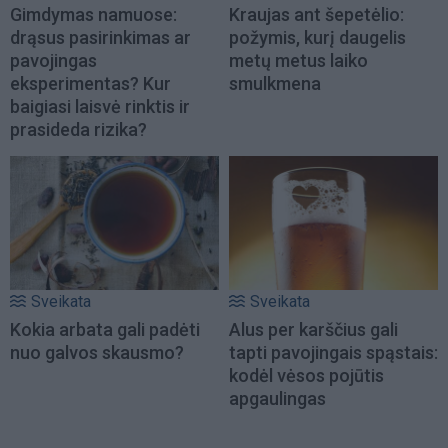
Gimdymas namuose:
Kraujas ant šepetėlio:
drąsus pasirinkimas ar
požymis, kurį daugelis
pavojingas
metų metus laiko
eksperimentas? Kur
smulkmena
baigiasi laisvė rinktis ir
prasideda rizika?
Sveikata
Sveikata
Kokia arbata gali padėti
Alus per karščius gali
nuo galvos skausmo?
tapti pavojingais spąstais:
kodėl vėsos pojūtis
apgaulingas