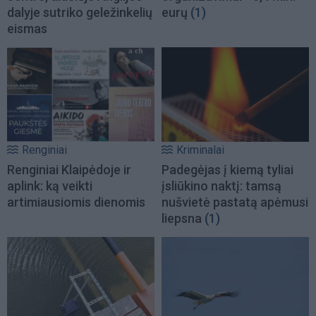
dalyje sutriko geležinkelių
eurų
(1)
eismas
Renginiai
Kriminalai
Renginiai Klaipėdoje ir
Padegėjas į kiemą tyliai
aplink: ką veikti
įsliūkino naktį: tamsą
artimiausiomis dienomis
nušvietė pastatą apėmusi
liepsna
(1)