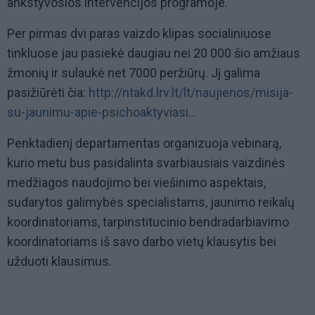
ankstyvosios intervencijos programoje.
Per pirmas dvi paras vaizdo klipas socialiniuose
tinkluose jau pasiekė daugiau nei 20 000 šio amžiaus
žmonių ir sulaukė net 7000 peržiūrų. Jį galima
pasižiūrėti čia:
http://ntakd.lrv.lt/lt/naujienos/misija-
su-jaunimu-apie-psichoaktyviasi…
Penktadienį departamentas organizuoja vebinarą,
kurio metu bus pasidalinta svarbiausiais vaizdinės
medžiagos naudojimo bei viešinimo aspektais,
sudarytos galimybės specialistams, jaunimo reikalų
koordinatoriams, tarpinstitucinio bendradarbiavimo
koordinatoriams iš savo darbo vietų klausytis bei
užduoti klausimus.