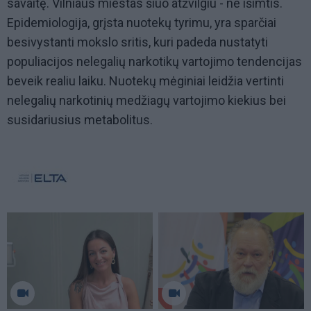
savaitę. Vilniaus miestas šiuo atžvilgiu - ne išimtis.
Epidemiologija, grįsta nuotekų tyrimu, yra sparčiai
besivystanti mokslo sritis, kuri padeda nustatyti
populiacijos nelegalių narkotikų vartojimo tendencijas
beveik realiu laiku. Nuotekų mėginiai leidžia vertinti
nelegalių narkotinių medžiagų vartojimo kiekius bei
susidariusius metabolitus.