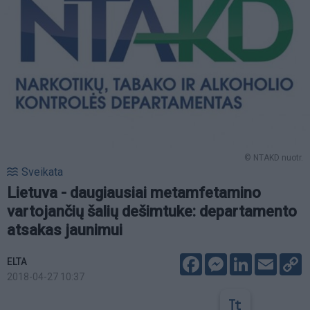
© NTAKD nuotr.
Sveikata
Lietuva - daugiausiai metamfetamino
vartojančių šalių dešimtuke: departamento
atsakas jaunimui
Facebook
Messenger
LinkedIn
Email
C
ELTA
L
2018-04-27 10:37