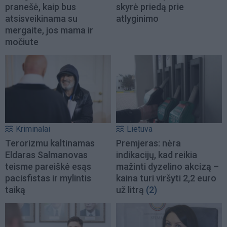
pranešė, kaip bus
skyrė priedą prie
atsisveikinama su
atlyginimo
mergaite, jos mama ir
močiute
Kriminalai
Lietuva
Terorizmu kaltinamas
Premjeras: nėra
Eldaras Salmanovas
indikacijų, kad reikia
teisme pareiškė esąs
mažinti dyzelino akcizą –
pacisfistas ir mylintis
kaina turi viršyti 2,2 euro
taiką
už litrą
(2)