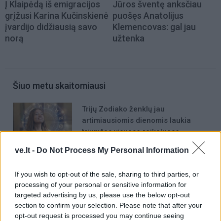
Į Klaipėdą iš emigracijos
Jūros šventę anksčiau
grįžusi Karina Kučinskienė
puošęs Anatolijus
įvardijo didžiausią savo
Klemencovas: gal jau
norą
užtenka
Šiuo metu skaitomiausi
Trijų Zodiako ženklų jau
artimiausiomis dienomis laukia
triumfas visuose reikaluose
ve.lt -
Do Not Process My Personal Information
Taro kortų horoskopas rugpjūčio 6
dienai: Svarstyklėms – sėkmė,
If you wish to opt-out of the sale, sharing to third parties, or
Jaučiams – greiti sprendimai
processing of your personal or sensitive information for
Šie Zodiako ženklai pagaliau
targeted advertising by us, please use the below opt-out
section to confirm your selection. Please note that after your
pasieks proveržį, kurio taip ilgai
opt-out request is processed you may continue seeing
laukė