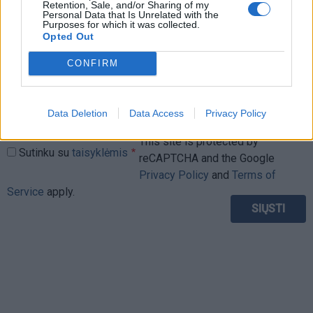
Retention, Sale, and/or Sharing of my
Personal Data that Is Unrelated with the
Purposes for which it was collected.
Opted Out
CONFIRM
Data Deletion
Data Access
Privacy Policy
This site is protected by
Sutinku su
taisyklėmis
reCAPTCHA and the Google
Privacy Policy
and
Terms of
Service
apply.