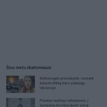
Šiuo metu skaitomiausi
Aiškiaregės pranašystė: numatė
katastrofišką karo pabaigą
Ukrainoje
Plaukai mažiau riebaluosis: į
šampūną tereikia įberti vieną