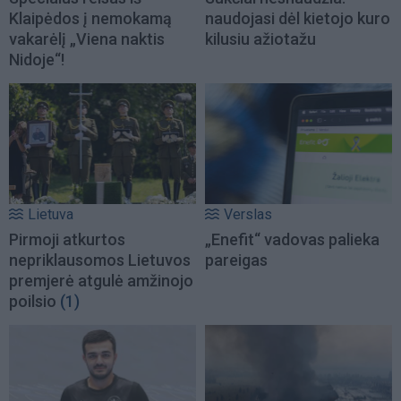
Klaipėdos į nemokamą
naudojasi dėl kietojo kuro
vakarėlį „Viena naktis
kilusiu ažiotažu
Nidoje“!
Lietuva
Verslas
Pirmoji atkurtos
„Enefit“ vadovas palieka
nepriklausomos Lietuvos
pareigas
premjerė atgulė amžinojo
poilsio
(1)