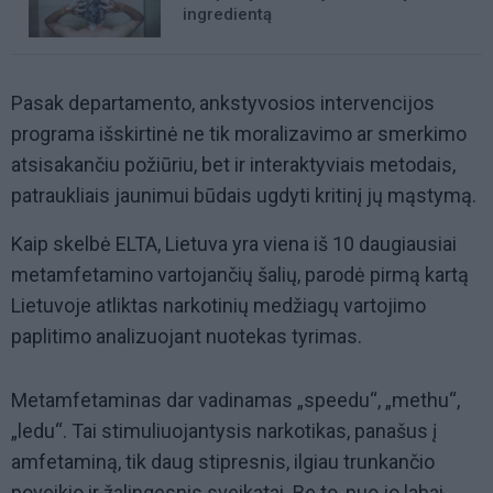
ingredientą
Pasak departamento, ankstyvosios intervencijos
programa išskirtinė ne tik moralizavimo ar smerkimo
atsisakančiu požiūriu, bet ir interaktyviais metodais,
patraukliais jaunimui būdais ugdyti kritinį jų mąstymą.
Kaip skelbė ELTA, Lietuva yra viena iš 10 daugiausiai
metamfetamino vartojančių šalių, parodė pirmą kartą
Lietuvoje atliktas narkotinių medžiagų vartojimo
paplitimo analizuojant nuotekas tyrimas.
Metamfetaminas dar vadinamas „speedu“, „methu“,
„ledu“. Tai stimuliuojantysis narkotikas, panašus į
amfetaminą, tik daug stipresnis, ilgiau trunkančio
poveikio ir žalingesnis sveikatai. Be to, nuo jo labai