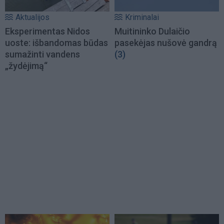
Aktualijos
Kriminalai
Eksperimentas Nidos
Muitininko Dulaičio
uoste: išbandomas būdas
pasekėjas nušovė gandrą
sumažinti vandens
(3)
„žydėjimą“