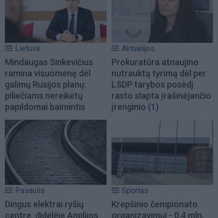
Lietuva
Aktualijos
Mindaugas Sinkevičius
Prokuratūra atnaujino
ramina visuomenę dėl
nutrauktą tyrimą dėl per
galimų Rusijos planų:
LSDP tarybos posėdį
piliečiams nereikėtų
rasto slapta įrašinėjančio
papildomai baimintis
įrenginio
(1)
Pasaulis
Sportas
Dingus elektrai ryšių
Krepšinio čempionato
centre, didelėje Anglijos
organizavimui - 0,4 mln.