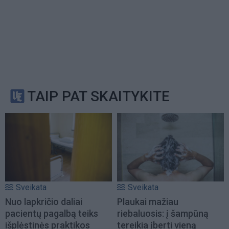
TAIP PAT SKAITYKITE
Sveikata
Sveikata
Nuo lapkričio daliai
Plaukai mažiau
pacientų pagalbą teiks
riebaluosis: į šampūną
išplėstinės praktikos
tereikia įberti vieną