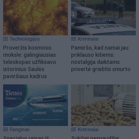
Technologijos
Kriminalai
Proveržis kosmoso
Pamiršo, kad namai jau
moksle: galingiausias
priklauso kitiems:
teleskopas užfiksavo
nostalgija daiktams
istorinius Saulės
privertė griebtis smurto
paviršiaus kadrus
Renginiai
Kriminalai
Specialus reisas iš
Sukčiai nesnaudžia: