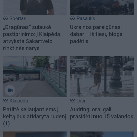
Sportas
Pasaulis
„Dragūnas“ sulaukė
Ukrainos pareigūnas:
pastiprinimo: į Klaipėdą
dabar – iš tiesų bloga
atvyksta Sakartvelo
padėtis
rinktinės narys
Klaipėda
Orai
Patiltė keliaujantiems į
Audringi orai gali
keltą bus atidaryta rudenį
prasidėti nuo 15 valandos
(1)