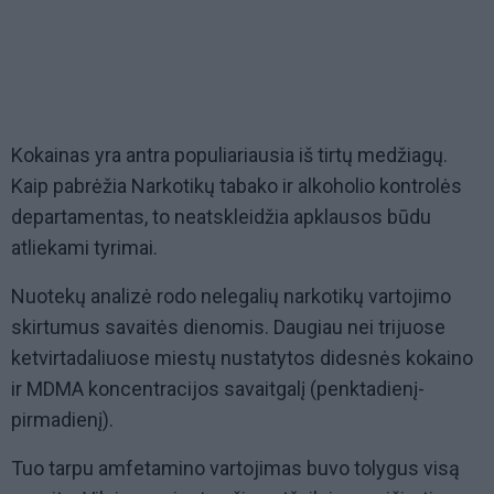
Kokainas yra antra populiariausia iš tirtų medžiagų.
Kaip pabrėžia Narkotikų tabako ir alkoholio kontrolės
departamentas, to neatskleidžia apklausos būdu
atliekami tyrimai.
Nuotekų analizė rodo nelegalių narkotikų vartojimo
skirtumus savaitės dienomis. Daugiau nei trijuose
ketvirtadaliuose miestų nustatytos didesnės kokaino
ir MDMA koncentracijos savaitgalį (penktadienį-
pirmadienį).
Tuo tarpu amfetamino vartojimas buvo tolygus visą