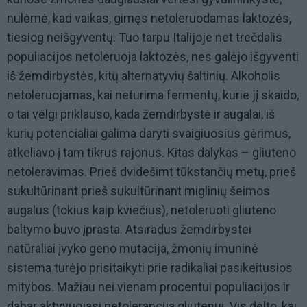
nulėmė, kad vaikas, gimęs netoleruodamas laktozės,
tiesiog neišgyventų. Tuo tarpu Italijoje net trečdalis
populiacijos netoleruoja laktozės, nes galėjo išgyventi
iš žemdirbystės, kitų alternatyvių šaltinių. Alkoholis
netoleruojamas, kai neturima fermentų, kurie jį skaido,
o tai vėlgi priklauso, kada žemdirbystė ir augalai, iš
kurių potencialiai galima daryti svaigiuosius gėrimus,
atkeliavo į tam tikrus rajonus. Kitas dalykas – gliuteno
netoleravimas. Prieš dvidešimt tūkstančių metų, prieš
sukultūrinant prieš sukultūrinant miglinių šeimos
augalus (tokius kaip kviečius), netoleruoti gliuteno
baltymo buvo įprasta. Atsiradus žemdirbystei
natūraliai įvyko geno mutacija, žmonių imuninė
sistema turėjo prisitaikyti prie radikaliai pasikeitusios
mitybos. Mažiau nei vienam procentui populiacijos ir
dabar aktyvuojasi netolerancija gliutenui. Vis dėlto, kai