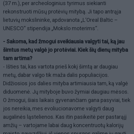
(37 m.), per archeologinius tyrimus siekianti
rekonstruoti mūsų protėvių mitybą. Ji tapo antrąja
lietuvių mokslininke, apdovanota „L‘Oreal Baltic –
UNESCO“ stipendija „Mokslo moterims“.
- Sakoma, kad žmogui sveikiausia valgyti tai, ką jau
šimtus metų valgė jo protėviai. Kiek šių dienų mityba
tam artima?
- Išties tai, kas vartota prieš kokį šimtą ar daugiau
metų, dabar valgo tik maža dalis populiacijos.
Didžiosios jos dalies mityba artimiausia tam, ką valgė
diduomenė. Jų mityboje buvo žymiai daugiau mėsos.
O žmogui, šiais laikais gyvenančiam gana pasyviai, tiek
jos nereikia, mes evoliucionavome valgyti daug
augalinės ląstelienos. Kas itin pasikeitė per pastarąjį
amžių – vartojame labai daug koncentruotų kalorijų
maisto, pavyzdžiui, iš vienos spurgos galime jų gauti