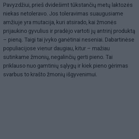
Pavyzdžiui, prieš dvidešimt tūkstančių metų laktozės
niekas netoleravo. Jos toleravimas suaugusiame
amžiuje yra mutacija, kuri atsirado, kai žmonės
prijaukino gyvulius ir pradėjo vartoti jų antrinį produktą
– pieną. Taigi tai įvyko ganėtinai neseniai. Dabartinėse
populiacijose vienur daugiau, kitur – mažiau
sutinkame žmonių, negalinčių gerti pieno. Tai
priklauso nuo gamtinių sąlygų ir kiek pieno gėrimas
svarbus to krašto žmonių išgyvenimui.