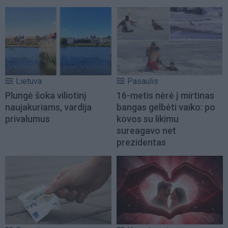
Lietuva
Pasaulis
Plungė šoka viliotinį
16-metis nėrė į mirtinas
naujakuriams, vardija
bangas gelbėti vaiko: po
privalumus
kovos su likimu
sureagavo net
prezidentas