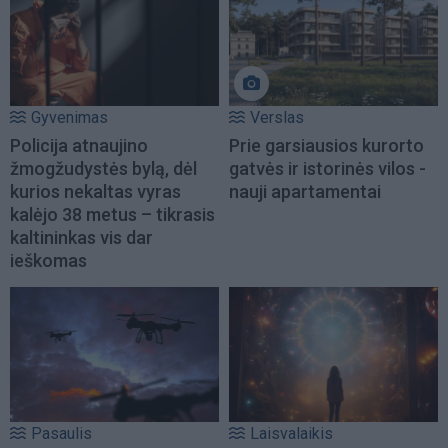
Gyvenimas
Verslas
Policija atnaujino
Prie garsiausios kurorto
žmogžudystės bylą, dėl
gatvės ir istorinės vilos -
kurios nekaltas vyras
nauji apartamentai
kalėjo 38 metus – tikrasis
kaltininkas vis dar
ieškomas
Pasaulis
Laisvalaikis