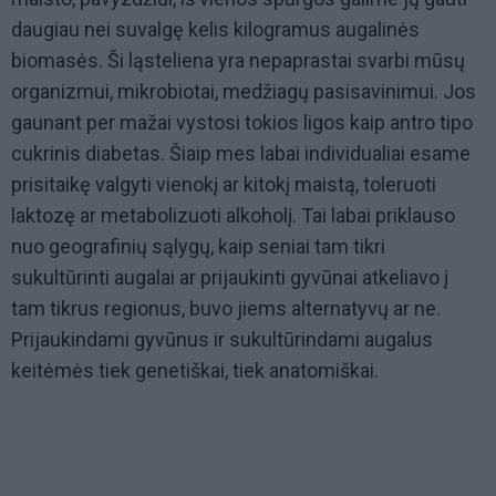
daugiau nei suvalgę kelis kilogramus augalinės
biomasės. Ši ląsteliena yra nepaprastai svarbi mūsų
organizmui, mikrobiotai, medžiagų pasisavinimui. Jos
gaunant per mažai vystosi tokios ligos kaip antro tipo
cukrinis diabetas. Šiaip mes labai individualiai esame
prisitaikę valgyti vienokį ar kitokį maistą, toleruoti
laktozę ar metabolizuoti alkoholį. Tai labai priklauso
nuo geografinių sąlygų, kaip seniai tam tikri
sukultūrinti augalai ar prijaukinti gyvūnai atkeliavo į
tam tikrus regionus, buvo jiems alternatyvų ar ne.
Prijaukindami gyvūnus ir sukultūrindami augalus
keitėmės tiek genetiškai, tiek anatomiškai.