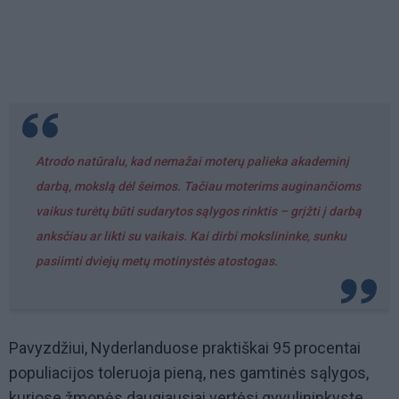
Atrodo natūralu, kad nemažai moterų palieka akademinį
darbą, mokslą dėl šeimos. Tačiau moterims auginančioms
vaikus turėtų būti sudarytos sąlygos rinktis – grįžti į darbą
anksčiau ar likti su vaikais. Kai dirbi mokslininke, sunku
pasiimti dviejų metų motinystės atostogas.
Pavyzdžiui, Nyderlanduose praktiškai 95 procentai
populiacijos toleruoja pieną, nes gamtinės sąlygos,
kuriose žmonės daugiausiai vertėsi gyvulininkyste,