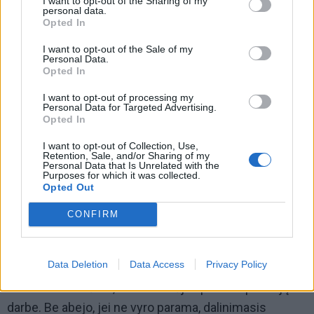
nei vyrai, tačiau visuose aukštuose postuose jie
I want to opt-out of the Sharing of my
personal data.
dominuoja. Atrodo, natūralu, kad nemažai moterų
Opted In
palieka akademinį darbą, mokslą dėl šeimos. Tačiau
I want to opt-out of the Sale of my
Personal Data.
moterims, auginančioms vaikus, turėtų būti sudarytos
Opted In
sąlygos rinktis – grįžti į darbą anksčiau ar likti su
I want to opt-out of processing my
vaikais. Kai dirbi mokslininke, sunku pasiimti dviejų
Personal Data for Targeted Advertising.
metų motinystės atostogas. Tiesiog „iškristum iš
Opted In
žaidimo“.
I want to opt-out of Collection, Use,
Retention, Sale, and/or Sharing of my
Personal Data that Is Unrelated with the
- Kaip jums pavyko suderinti šeimą ir mokslininkės
Purposes for which it was collected.
Opted Out
karjerą? Auginate du sūnus, o vyrą amerikietį
parsivežėte tėvynėn...
CONFIRM
- Nors pagyventi svetur yra nuostabi patirtis, visada
norėjau gyventi Lietuvoje. Kai tik grįžome, negavus
Data Deletion
Data Access
Privacy Policy
vietų darželyje teko viską atlyginimą su kaupu
investuoti auklėms, nes nenorėjau prarasti pozicijų
darbe. Be abejo, jei ne vyro parama, dalinimasis