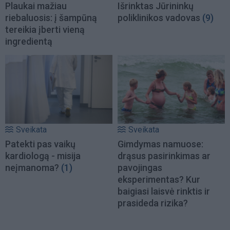
Plaukai mažiau
Išrinktas Jūrininkų
riebaluosis: į šampūną
poliklinikos vadovas
(9)
tereikia įberti vieną
ingredientą
Sveikata
Sveikata
Patekti pas vaikų
Gimdymas namuose:
kardiologą - misija
drąsus pasirinkimas ar
neįmanoma?
(1)
pavojingas
eksperimentas? Kur
baigiasi laisvė rinktis ir
prasideda rizika?