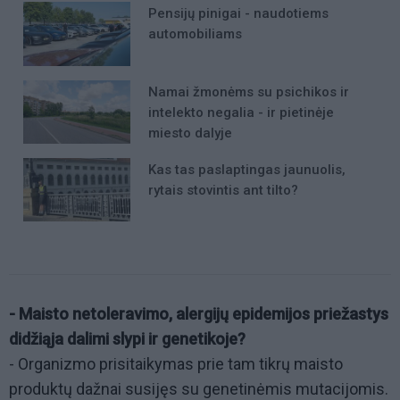
Pensijų pinigai - naudotiems
automobiliams
Namai žmonėms su psichikos ir
intelekto negalia - ir pietinėje
miesto dalyje
Kas tas paslaptingas jaunuolis,
rytais stovintis ant tilto?
- Maisto netoleravimo, alergijų epidemijos priežastys
didžiąja dalimi slypi ir genetikoje?
- Organizmo prisitaikymas prie tam tikrų maisto
produktų dažnai susijęs su genetinėmis mutacijomis.