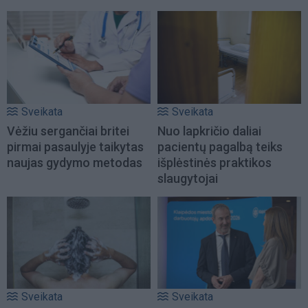
Sveikata
Sveikata
Vėžiu sergančiai britei
Nuo lapkričio daliai
pirmai pasaulyje taikytas
pacientų pagalbą teiks
naujas gydymo metodas
išplėstinės praktikos
slaugytojai
Sveikata
Sveikata