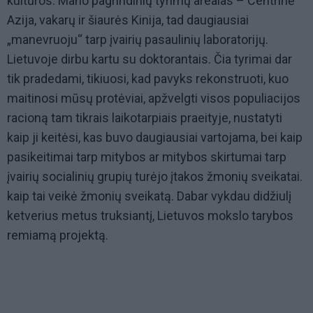
kultūros. Mano pagrindinių tyrimų arealas – Centrinė
Azija, vakarų ir šiaurės Kinija, tad daugiausiai
„manevruoju“ tarp įvairių pasaulinių laboratorijų.
Lietuvoje dirbu kartu su doktorantais. Čia tyrimai dar
tik pradedami, tikiuosi, kad pavyks rekonstruoti, kuo
maitinosi mūsų protėviai, apžvelgti visos populiacijos
racioną tam tikrais laikotarpiais praeityje, nustatyti
kaip ji keitėsi, kas buvo daugiausiai vartojama, bei kaip
pasikeitimai tarp mitybos ar mitybos skirtumai tarp
įvairių socialinių grupių turėjo įtakos žmonių sveikatai.
kaip tai veikė žmonių sveikatą. Dabar vykdau didžiulį
ketverius metus truksiantį, Lietuvos mokslo tarybos
remiamą projektą.