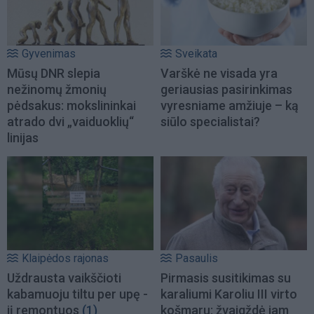
Gyvenimas
Sveikata
Mūsų DNR slepia
Varškė ne visada yra
nežinomų žmonių
geriausias pasirinkimas
pėdsakus: mokslininkai
vyresniame amžiuje – ką
atrado dvi „vaiduoklių“
siūlo specialistai?
linijas
Klaipėdos rajonas
Pasaulis
Uždrausta vaikščioti
Pirmasis susitikimas su
kabamuoju tiltu per upę -
karaliumi Karoliu III virto
jį remontuos
(1)
košmaru: žvaigždė jam