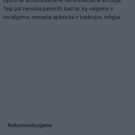
išplito tik aštuonioliktame devynioliktame amžiuje.
Taip pat nereikia pamiršti, kad tai, ką valgome ir
nevalgome, nemažai apibrėžia ir tradicijos, religija.
Rekomenduojame