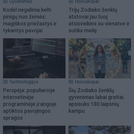
Gyvenimas
Horoskopai
Kodėl negalima kelti
Trijų Zodiako ženklų
pinigų nuo žemės:
atstovai jau tuoj
magiškos priežastys ir
atsisveikins su vienatve ir
tykantys pavojai
sutiks meilę
Technologijos
Horoskopai
Perspėja: populiarioje
Šių Zodiako ženklų
internetinėje
gyvenimas labai greitai
programinėje įrangoje
apsisuks 180 laipsnių
aptiktos pavojingos
kampu
spragos