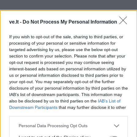
ve.lt -
Do Not Process My Personal Information
If you wish to opt-out of the sale, sharing to third parties, or
processing of your personal or sensitive information for
targeted advertising by us, please use the below opt-out
section to confirm your selection. Please note that after your
opt-out request is processed you may continue seeing
- Ką tik gavote „L‘Oreal Baltic – UNESCO“ stipendiją
interest-based ads based on personal information utilized by
us or personal information disclosed to third parties prior to
„Mokslo moterims“. Tai reikšminga paspirtis
your opt-out. You may separately opt-out of the further
tolesniems darbams?
disclosure of your personal information by third parties on the
- Didžiulis įvertinimas, kad mane nominavo šiam
IAB’s list of downstream participants. This information may
also be disclosed by us to third parties on the
IAB’s List of
apdovanojimui. Pati premija – daugiau simbolinė, ją
Downstream Participants
that may further disclose it to other
ketinu skirti studentų pilotiniams projektams. Tačiau
third parties.
reikšmingiausias dalykas – įkvėpti kitas moteris imtis
Personal Data Processing Opt Outs
mokslinių tyrimų. Daugiau moterų baigia doktorantūrą