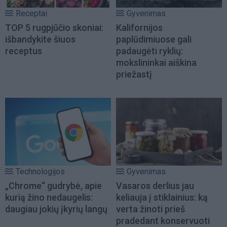
Receptai
Gyvenimas
TOP 5 rugpjūčio skoniai:
Kalifornijos
išbandykite šiuos
paplūdimiuose gali
receptus
padaugėti ryklių:
mokslininkai aiškina
priežastį
Technologijos
Gyvenimas
„Chrome“ gudrybė, apie
Vasaros derlius jau
kurią žino nedaugelis:
keliauja į stiklainius: ką
daugiau jokių įkyrių langų
verta žinoti prieš
pradedant konservuoti