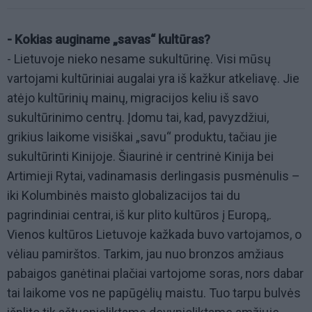
- Kokias auginame „savas“ kultūras?
- Lietuvoje nieko nesame sukultūrinę. Visi mūsų
vartojami kultūriniai augalai yra iš kažkur atkeliavę. Jie
atėjo kultūrinių mainų, migracijos keliu iš savo
sukultūrinimo centrų. Įdomu tai, kad, pavyzdžiui,
grikius laikome visiškai „savu“ produktu, tačiau jie
sukultūrinti Kinijoje. Šiaurinė ir centrinė Kinija bei
Artimieji Rytai, vadinamasis derlingasis pusmėnulis –
iki Kolumbinės maisto globalizacijos tai du
pagrindiniai centrai, iš kur plito kultūros į Europą,.
Vienos kultūros Lietuvoje kažkada buvo vartojamos, o
vėliau pamirštos. Tarkim, jau nuo bronzos amžiaus
pabaigos ganėtinai plačiai vartojome soras, nors dabar
tai laikome vos ne papūgėlių maistu. Tuo tarpu bulvės