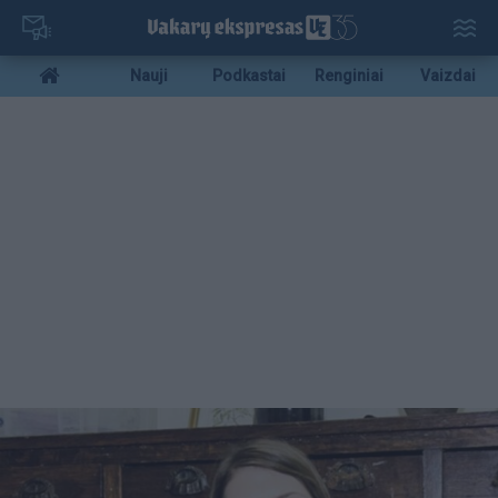
Pereiti
į
pagrindinį
Mobile
Nauji
Podkastai
Renginiai
Vaizdai
turinį
menu
bottom