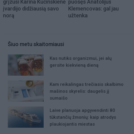
grįžusi Karina Kučinskienė
puošęs Anatolijus
įvardijo didžiausią savo
Klemencovas: gal jau
norą
užtenka
Šiuo metu skaitomiausi
Kas nutiks organizmui, jei alų
gersite kiekvieną dieną
Kam reikalingas trečiasis skalbimo
mašinos skyrelis: daugelis jį
sumaišo
Laive planuoja apgyvendinti 80
tūkstančių žmonių: kaip atrodys
plaukiojantis miestas