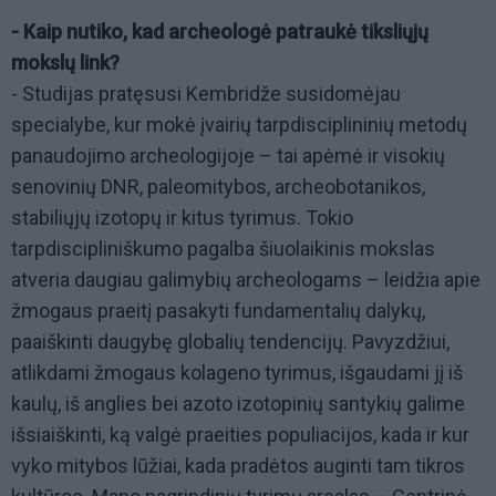
- Kaip nutiko, kad archeologė patraukė tiksliųjų
mokslų link?
- Studijas pratęsusi Kembridže susidomėjau
specialybe, kur mokė įvairių tarpdisciplininių metodų
panaudojimo archeologijoje – tai apėmė ir visokių
senovinių DNR, paleomitybos, archeobotanikos,
stabiliųjų izotopų ir kitus tyrimus. Tokio
tarpdiscipliniškumo pagalba šiuolaikinis mokslas
atveria daugiau galimybių archeologams – leidžia apie
žmogaus praeitį pasakyti fundamentalių dalykų,
paaiškinti daugybę globalių tendencijų. Pavyzdžiui,
atlikdami žmogaus kolageno tyrimus, išgaudami jį iš
kaulų, iš anglies bei azoto izotopinių santykių galime
išsiaiškinti, ką valgė praeities populiacijos, kada ir kur
vyko mitybos lūžiai, kada pradėtos auginti tam tikros