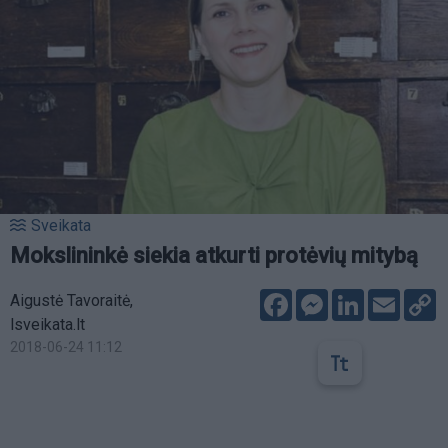
Sveikata
Mokslininkė siekia atkurti protėvių mitybą
Facebook
Messenger
LinkedIn
Email
C
Aigustė Tavoraitė,
L
lsveikata.lt
2018-06-24 11:12