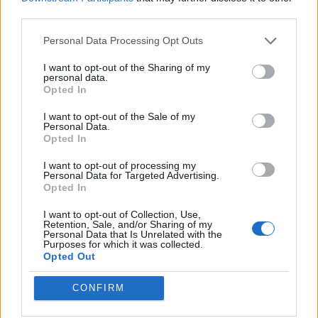
third parties.
Personal Data Processing Opt Outs
I want to opt-out of the Sharing of my
personal data.
Opted In
I want to opt-out of the Sale of my
Personal Data.
Opted In
TAIP PAT SKAITYKITE
I want to opt-out of processing my
Personal Data for Targeted Advertising.
Opted In
I want to opt-out of Collection, Use,
Retention, Sale, and/or Sharing of my
Personal Data that Is Unrelated with the
Purposes for which it was collected.
Opted Out
Sveikata
Sveikata
CONFIRM
Nuo lapkričio daliai
Plaukai mažiau
pacientų pagalbą teiks
riebaluosis: į šampūną