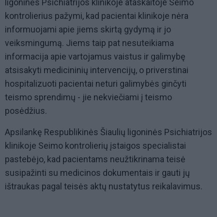
ligoninės Psichiatrijos klinikoje ataskaitoje Seimo
kontrolierius pažymi, kad pacientai klinikoje nėra
informuojami apie jiems skirtą gydymą ir jo
veiksmingumą. Jiems taip pat nesuteikiama
informacija apie vartojamus vaistus ir galimybę
atsisakyti medicininių intervencijų, o priverstinai
hospitalizuoti pacientai neturi galimybės ginčyti
teismo sprendimų - jie nekviečiami į teismo
posėdžius.
Apsilankę Respublikinės Šiaulių ligoninės Psichiatrijos
klinikoje Seimo kontrolierių įstaigos specialistai
pastebėjo, kad pacientams neužtikrinama teisė
susipažinti su medicinos dokumentais ir gauti jų
ištraukas pagal teisės aktų nustatytus reikalavimus.