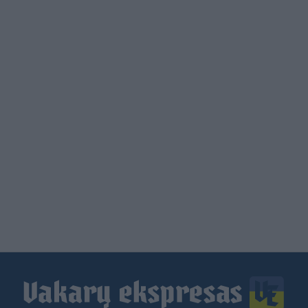
Load
More