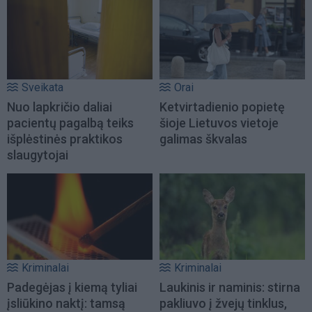
Sveikata
Orai
Nuo lapkričio daliai
Ketvirtadienio popietę
pacientų pagalbą teiks
šioje Lietuvos vietoje
išplėstinės praktikos
galimas škvalas
slaugytojai
Kriminalai
Kriminalai
Padegėjas į kiemą tyliai
Laukinis ir naminis: stirna
įsliūkino naktį: tamsą
pakliuvo į žvejų tinklus,