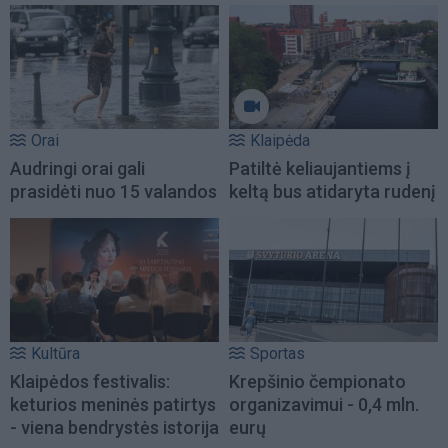
Orai
Klaipėda
Audringi orai gali
Patiltė keliaujantiems į
prasidėti nuo 15 valandos
keltą bus atidaryta rudenį
Kultūra
Sportas
Klaipėdos festivalis:
Krepšinio čempionato
keturios meninės patirtys
organizavimui - 0,4 mln.
- viena bendrystės istorija
eurų