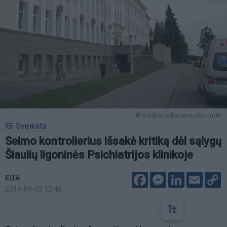
© Giedriaus Baranausko nuotr.
Sveikata
Seimo kontrolierius išsakė kritiką dėl sąlygų
Šiaulių ligoninės Psichiatrijos klinikoje
Facebook
Messenger
LinkedIn
Email
C
ELTA
L
2014-09-02 12:46