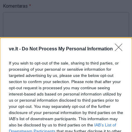
Komentaras
ve.lt -
Do Not Process My Personal Information
If you wish to opt-out of the sale, sharing to third parties, or
This site is protected by
processing of your personal or sensitive information for
Sutinku su
taisyklėmis
reCAPTCHA and the Google
targeted advertising by us, please use the below opt-out
section to confirm your selection. Please note that after your
Privacy Policy
and
Terms of
opt-out request is processed you may continue seeing
Service
apply.
interest-based ads based on personal information utilized by
us or personal information disclosed to third parties prior to
your opt-out. You may separately opt-out of the further
disclosure of your personal information by third parties on the
IAB’s list of downstream participants. This information may
also be disclosed by us to third parties on the
IAB’s List of
Downstream Participants
that may further disclose it to other