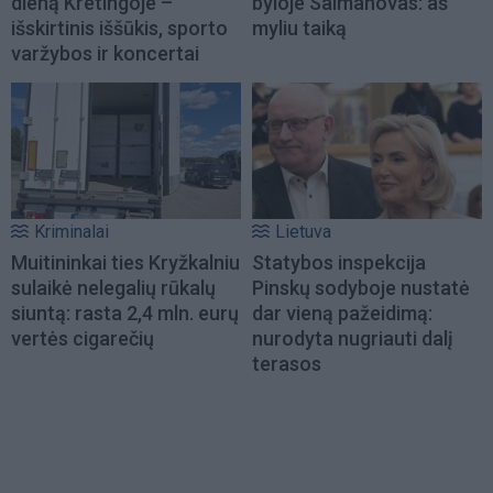
dieną Kretingoje –
byloje Salmanovas: aš
išskirtinis iššūkis, sporto
myliu taiką
varžybos ir koncertai
Kriminalai
Lietuva
Muitininkai ties Kryžkalniu
Statybos inspekcija
sulaikė nelegalių rūkalų
Pinskų sodyboje nustatė
siuntą: rasta 2,4 mln. eurų
dar vieną pažeidimą:
vertės cigarečių
nurodyta nugriauti dalį
terasos