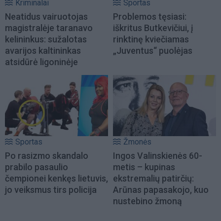
Kriminalai
Sportas
Neatidus vairuotojas
Problemos tęsiasi:
magistralėje taranavo
iškritus Butkevičiui, į
kelininkus: sužalotas
rinktinę kviečiamas
avarijos kaltininkas
„Juventus“ puolėjas
atsidūrė ligoninėje
Sportas
Žmonės
Po rasizmo skandalo
Ingos Valinskienės 60-
prabilo pasaulio
metis – kupinas
čempionei kenkęs lietuvis,
ekstremalių patirčių:
jo veiksmus tirs policija
Arūnas papasakojo, kuo
nustebino žmoną