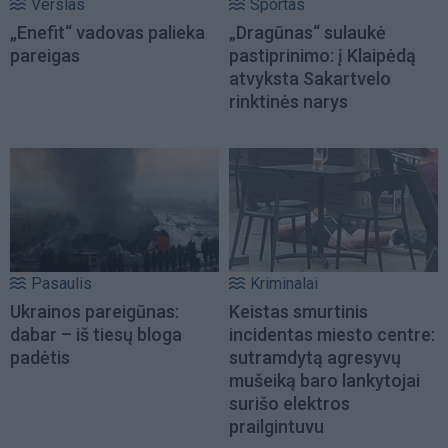
Verslas
Sportas
„Enefit“ vadovas palieka
„Dragūnas“ sulaukė
pareigas
pastiprinimo: į Klaipėdą
atvyksta Sakartvelo
rinktinės narys
Pasaulis
Kriminalai
Ukrainos pareigūnas:
Keistas smurtinis
dabar – iš tiesų bloga
incidentas miesto centre:
padėtis
sutramdytą agresyvų
mušeiką baro lankytojai
surišo elektros
prailgintuvu