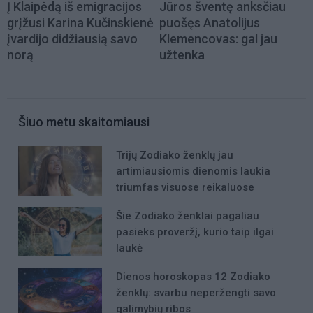
Į Klaipėdą iš emigracijos
Jūros šventę anksčiau
grįžusi Karina Kučinskienė
puošęs Anatolijus
įvardijo didžiausią savo
Klemencovas: gal jau
norą
užtenka
Šiuo metu skaitomiausi
Trijų Zodiako ženklų jau
artimiausiomis dienomis laukia
triumfas visuose reikaluose
Šie Zodiako ženklai pagaliau
pasieks proveržį, kurio taip ilgai
laukė
Dienos horoskopas 12 Zodiako
ženklų: svarbu neperžengti savo
galimybių ribos