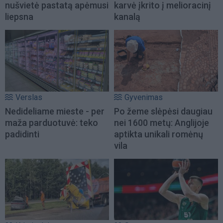
nušvietė pastatą apėmusi
karvė įkrito į melioracinį
liepsna
kanalą
Verslas
Gyvenimas
Nedideliame mieste - per
Po žeme slėpėsi daugiau
maža parduotuvė: teko
nei 1600 metų: Anglijoje
padidinti
aptikta unikali romėnų
vila