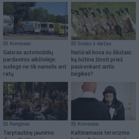
Kriminalai
Sodas ir daržas
Gaisras automobilių
Natūrali kova su šliužais:
pardavimo aikštelėje:
ką būtina žinoti prieš
sudegė ne tik namelis ant
pasirenkant antis
ratų
bėgikes?
Renginiai
Kriminalai
Tarptautinę jaunimo
Kaltinamasis terorizmo