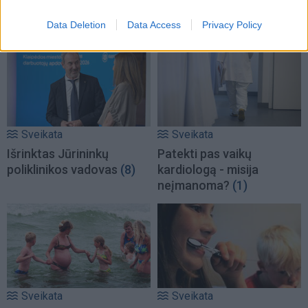
išplėstinės praktikos
tereikia įberti vieną
slaugytojai
ingredientą
Data Deletion
Data Access
Privacy Policy
Sveikata
Sveikata
Išrinktas Jūrininkų
Patekti pas vaikų
poliklinikos vadovas
(8)
kardiologą - misija
neįmanoma?
(1)
Sveikata
Sveikata