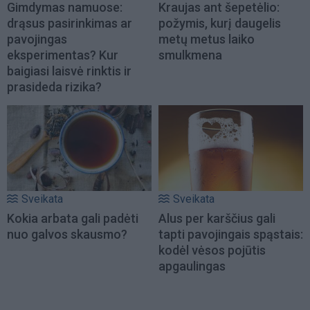
Gimdymas namuose:
Kraujas ant šepetėlio:
drąsus pasirinkimas ar
požymis, kurį daugelis
pavojingas
metų metus laiko
eksperimentas? Kur
smulkmena
baigiasi laisvė rinktis ir
prasideda rizika?
Sveikata
Sveikata
Kokia arbata gali padėti
Alus per karščius gali
nuo galvos skausmo?
tapti pavojingais spąstais:
kodėl vėsos pojūtis
apgaulingas