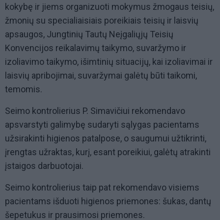
kokybę ir jiems organizuoti mokymus žmogaus teisių,
žmonių su specialiaisiais poreikiais teisių ir laisvių
apsaugos, Jungtinių Tautų Neįgaliųjų Teisių
Konvencijos reikalavimų taikymo, suvaržymo ir
izoliavimo taikymo, išimtinių situacijų, kai izoliavimai ir
laisvių apribojimai, suvaržymai galėtų būti taikomi,
temomis.
Seimo kontrolierius P. Simavičiui rekomendavo
apsvarstyti galimybę sudaryti sąlygas pacientams
užsirakinti higienos patalpose, o saugumui užtikrinti,
įrengtas užraktas, kurį, esant poreikiui, galėtų atrakinti
įstaigos darbuotojai.
Seimo kontrolierius taip pat rekomendavo visiems
pacientams išduoti higienos priemones: šukas, dantų
šepetukus ir prausimosi priemones.