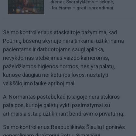
dienai: Svarstyklėms – sėkmė,
Jaučiams – greiti sprendimai
Seimo kontrolieriaus ataskaitoje pažymima, kad
Poūmių būsenų skyriuje nėra tinkamai užtikrinama
pacientams ir darbuotojams saugi aplinka,
nevykdomas stebėjimas vaizdo kameromis,
pažeidžiamos higienos normos, nes yra palatų,
kuriose daugiau nei keturios lovos, nustatyti
vaikščiojimo lauke apribojimai.
A. Normantas pastebi, kad įstaigoje nėra atskiros
patalpos, kurioje galėtų vykti pasimatymai su
artimaisiais, taip užtikrinant bendravimo privatumą.
Seimo kontrolierius Respublikinės Šiaulių ligoninės
generaliniam direktoriui Petrui Simavičiui