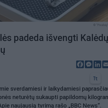
© "Pixabay"
lės padeda išvengti Kalėd
mų
Facebook
Messeng
Lin
amie sverdamiesi ir laikydamiesi paprasčia
onės neturėtų sukaupti papildomų kilogra
Apie naujausią tyrimą rašo „BBC News“.