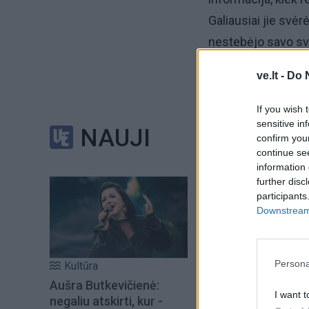
Galiausiai jie svėr
nestebėjo savo sv
lapelis, kuriame n
ve.lt -
Do 
Kasmet po kilo
If you wish 
sensitive in
NAUJI
Mokslininkų teigi
confirm you
continue se
tyrimas“ yra pirmas
information 
Tyrimui vadovavęs
further disc
participants
sveikatos tyrimų i
Downstream 
laikotarpį galėtų p
Persona
Kultūra
Aušra Butkevičienė:
I want t
negaliu atskirti, kur -