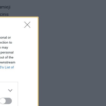
amieji
cinis
sonal or
ection to
ou may
 personal
ui.
out of the
komųjų
 downstream
B’s List of