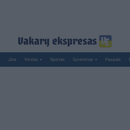
Jūra
Sportas
Pasaulis
Verslas
Gyvenimas