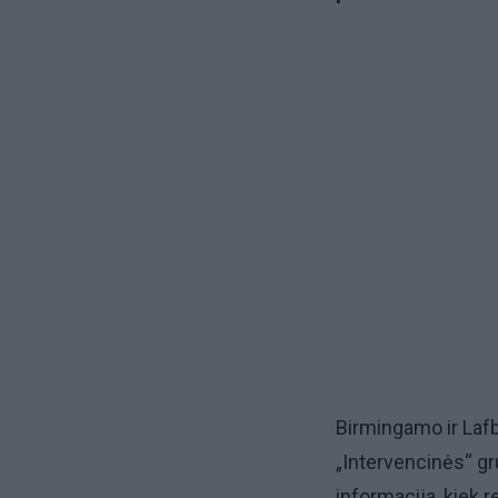
Birmingamo ir Lafb
„Intervencinės“ gru
informacija, kiek r