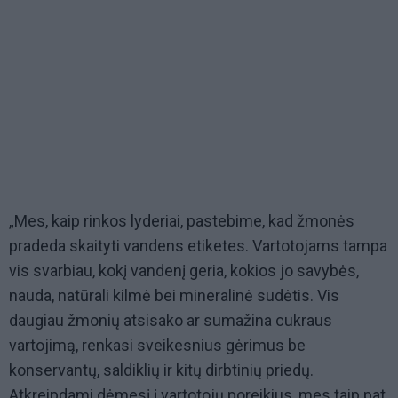
„Mes, kaip rinkos lyderiai, pastebime, kad žmonės
pradeda skaityti vandens etiketes. Vartotojams tampa
vis svarbiau, kokį vandenį geria, kokios jo savybės,
nauda, natūrali kilmė bei mineralinė sudėtis. Vis
daugiau žmonių atsisako ar sumažina cukraus
vartojimą, renkasi sveikesnius gėrimus be
konservantų, saldiklių ir kitų dirbtinių priedų.
Atkreipdami dėmesį į vartotojų poreikius, mes taip pat