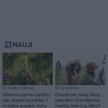
NAUJI
Sodas ir daržas
Gyvenimas
Sekatorių geriau padėti į
Etiopija per vieną dieną
šalį: ekspertai įvardijo 7
pasodino 353 milijonus
visžalius augalus, kurių
medžių: kiek iš jų išliko?