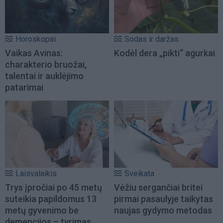
Horoskopai
Sodas ir daržas
Vaikas Avinas:
Kodėl dera „pikti“ agurkai
charakterio bruožai,
talentai ir auklėjimo
patarimai
Laisvalaikis
Sveikata
Trys įpročiai po 45 metų
Vėžiu sergančiai britei
suteikia papildomus 13
pirmai pasaulyje taikytas
metų gyvenimo be
naujas gydymo metodas
demencijos – tyrimas