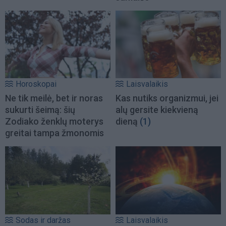
Horoskopai
Laisvalaikis
Ne tik meilė, bet ir noras
Kas nutiks organizmui, jei
sukurti šeimą: šių
alų gersite kiekvieną
Zodiako ženklų moterys
dieną
(1)
greitai tampa žmonomis
Sodas ir daržas
Laisvalaikis