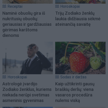
Receptai
Horoskopai
Naminė obuolių gira iš
Trijų Zodiako ženklų
nukritusių obuolių:
laukia didžiausia sėkmė
geriausias ir gardžiausias
ateinančią savaitę
gėrimas karštoms
dienoms
Horoskopai
Sodas ir daržas
Astrologė įvardijo
Kaip užtikrinti gausų
Zodiako ženklus, kuriems
braškių derlių: viena
niekada nerūpi svetimas
vasaros procedūra
asmeninis gyvenimas
nulems viską