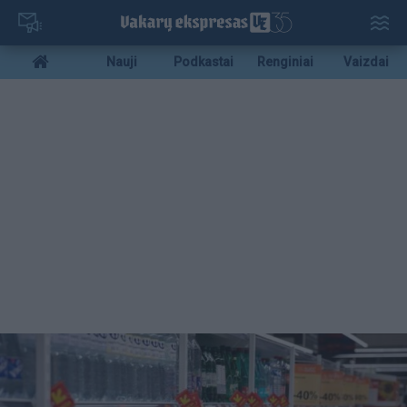
Pereiti
į
pagrindinį
Mobile
Nauji
Podkastai
Renginiai
Vaizdai
turinį
menu
bottom