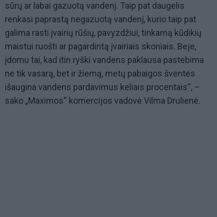
sūrų ar labai gazuotą vandenį. Taip pat daugelis
renkasi paprastą negazuotą vandenį, kurio taip pat
galima rasti įvairių rūšių, pavyzdžiui, tinkamą kūdikių
maistui ruošti ar pagardintą įvairiais skoniais. Beje,
įdomu tai, kad itin ryški vandens paklausa pastebima
ne tik vasarą, bet ir žiemą, metų pabaigos šventės
išaugina vandens pardavimus keliais procentais“, –
sako „Maximos“ komercijos vadovė Vilma Drulienė.