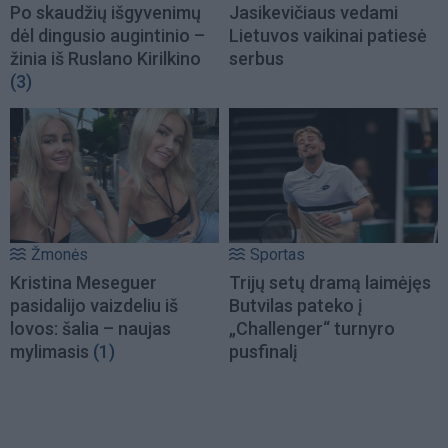
Po skaudžių išgyvenimų
Jasikevičiaus vedami
dėl dingusio augintinio –
Lietuvos vaikinai patiesė
žinia iš Ruslano Kirilkino
serbus
(3)
Žmonės
Sportas
Kristina Meseguer
Trijų setų dramą laimėjęs
pasidalijo vaizdeliu iš
Butvilas pateko į
lovos: šalia – naujas
„Challenger“ turnyro
mylimasis
(1)
pusfinalį