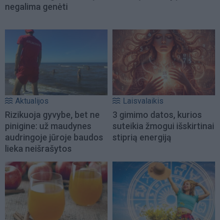
negalima genėti
Aktualijos
Laisvalaikis
Rizikuoja gyvybe, bet ne
3 gimimo datos, kurios
pinigine: už maudynes
suteikia žmogui išskirtinai
audringoje jūroje baudos
stiprią energiją
lieka neišrašytos