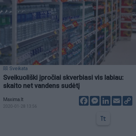
Sveikata
Sveikuoliški įpročiai skverbiasi vis labiau:
skaito net vandens sudėtį
Facebook
Messenger
LinkedIn
Email
C
Maxima.lt
L
2020-01-28 13:56