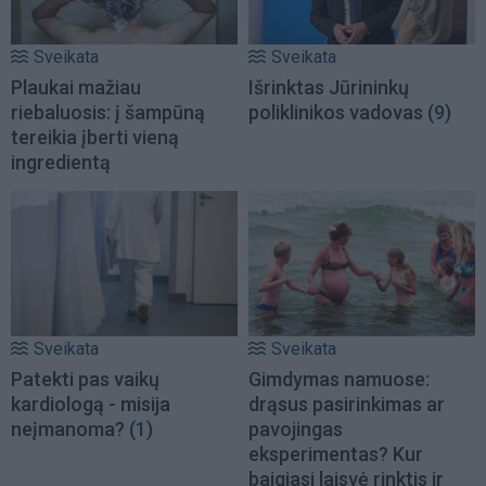
Sveikata
Sveikata
Plaukai mažiau
Išrinktas Jūrininkų
riebaluosis: į šampūną
poliklinikos vadovas
(9)
tereikia įberti vieną
ingredientą
Sveikata
Sveikata
Patekti pas vaikų
Gimdymas namuose:
kardiologą - misija
drąsus pasirinkimas ar
neįmanoma?
(1)
pavojingas
eksperimentas? Kur
baigiasi laisvė rinktis ir