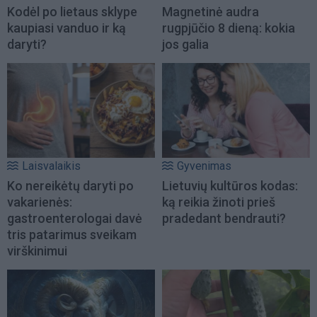
Kodėl po lietaus sklype
Magnetinė audra
kaupiasi vanduo ir ką
rugpjūčio 8 dieną: kokia
daryti?
jos galia
Laisvalaikis
Gyvenimas
Ko nereikėtų daryti po
Lietuvių kultūros kodas:
vakarienės:
ką reikia žinoti prieš
gastroenterologai davė
pradedant bendrauti?
tris patarimus sveikam
virškinimui