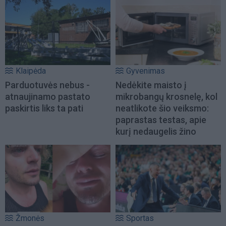
Klaipėda
Gyvenimas
Parduotuvės nebus -
Nedėkite maisto į
atnaujinamo pastato
mikrobangų krosnelę, kol
paskirtis liks ta pati
neatlikote šio veiksmo:
paprastas testas, apie
kurį nedaugelis žino
Žmonės
Sportas