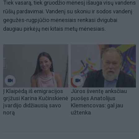
Tiek vasarą, tiek gruodžio mėnesį išauga visų vandens
rūšių pardavimai. Vandenį su skoniu ir sodos vandenį
gegužės-rugpjūčio mėnesiais renkasi dvigubai
daugiau pirkėjų nei kitais metų mėnesiais.
Į Klaipėdą iš emigracijos
Jūros šventę anksčiau
grįžusi Karina Kučinskienė
puošęs Anatolijus
įvardijo didžiausią savo
Klemencovas: gal jau
norą
užtenka