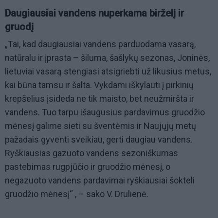
Daugiausiai vandens nuperkama birželį ir
gruodį
„Tai, kad daugiausiai vandens parduodama vasarą,
natūralu ir įprasta – šiluma, šašlykų sezonas, Joninės,
lietuviai vasarą stengiasi atsigriebti už likusius metus,
kai būna tamsu ir šalta. Vykdami iškylauti į pirkinių
krepšelius įsideda ne tik maisto, bet neužmiršta ir
vandens. Tuo tarpu išaugusius pardavimus gruodžio
mėnesį galime sieti su šventėmis ir Naujųjų metų
pažadais gyventi sveikiau, gerti daugiau vandens.
Ryškiausias gazuoto vandens sezoniškumas
pastebimas rugpjūčio ir gruodžio mėnesį, o
negazuoto vandens pardavimai ryškiausiai šokteli
gruodžio mėnesį“ , – sako V. Drulienė.