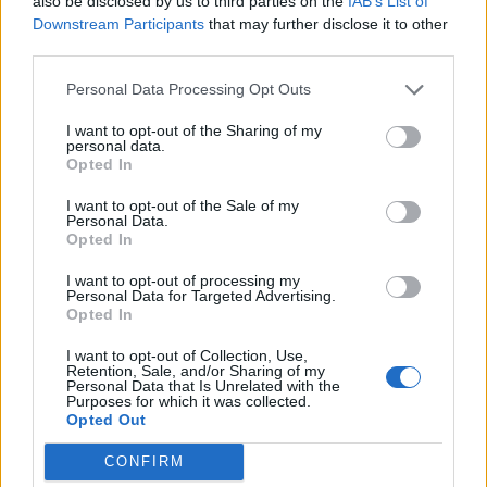
also be disclosed by us to third parties on the
IAB’s List of
Downstream Participants
that may further disclose it to other
third parties.
This site is protected by
Sutinku su
taisyklėmis
Personal Data Processing Opt Outs
reCAPTCHA and the Google
Privacy Policy
and
Terms of
I want to opt-out of the Sharing of my
personal data.
Service
apply.
Opted In
I want to opt-out of the Sale of my
Personal Data.
Opted In
I want to opt-out of processing my
Personal Data for Targeted Advertising.
Opted In
I want to opt-out of Collection, Use,
Retention, Sale, and/or Sharing of my
Personal Data that Is Unrelated with the
Purposes for which it was collected.
Opted Out
CONFIRM