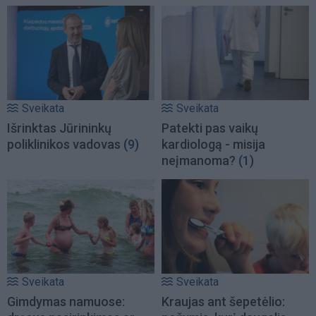
Sveikata
Sveikata
Išrinktas Jūrininkų
Patekti pas vaikų
poliklinikos vadovas
(9)
kardiologą - misija
neįmanoma?
(1)
Sveikata
Sveikata
Gimdymas namuose:
Kraujas ant šepetėlio: