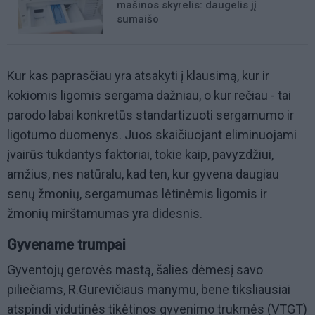
mašinos skyrelis: daugelis jį
sumaišo
Kur kas paprasčiau yra atsakyti į klausimą, kur ir
kokiomis ligomis sergama dažniau, o kur rečiau - tai
parodo labai konkretūs standartizuoti sergamumo ir
ligotumo duomenys. Juos skaičiuojant eliminuojami
įvairūs tukdantys faktoriai, tokie kaip, pavyzdžiui,
amžius, nes natūralu, kad ten, kur gyvena daugiau
senų žmonių, sergamumas lėtinėmis ligomis ir
žmonių mirštamumas yra didesnis.
Gyvename trumpai
Gyventojų gerovės mastą, šalies dėmesį savo
piliečiams, R.Gurevičiaus manymu, bene tiksliausiai
atspindi vidutinės tikėtinos gyvenimo trukmės (VTGT)