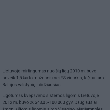
Lietuvoje mirtingumas nuo šių ligų 2010 m. buvo
beveik 1,5 karto mažesnis nei ES vidurkis, tačiau tarp
Baltijos valstybių - didžiausias.
Ligotumas kvėpavimo sistemos ligomis Lietuvoje
2012 m. buvo 26643,05/100 000 gyv. Daugiausiai
žmonių šiomis ligomis sirgo Visagino, Marijampolės,