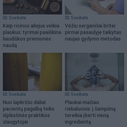
Sveikata
Sveikata
Kaip ricinos aliejus veikia
Vėžiu sergančiai britei
plaukus: tyrimai paaiškina
pirmai pasaulyje taikytas
liaudiškos priemonės
naujas gydymo metodas
naudą
Sveikata
Sveikata
Nuo lapkričio daliai
Plaukai mažiau
pacientų pagalbą teiks
riebaluosis: į šampūną
išplėstinės praktikos
tereikia įberti vieną
slaugytojai
ingredientą