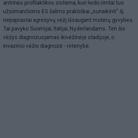
antrinės profilaktikos sistema, kuri leido rimtai tuo
užsiimančioms ES šalims praktiškai „sunaikinti“ šį
nepaprastai agresyvų vėžį išsaugant moterų gyvybes.
Tai pavyko Suomijai, Italijai, Nyderlandams. Ten šis
vėžys diagnozuojamas ikivėžinėje stadijoje, o
invazinio vėžio diagnozė - retenybė.