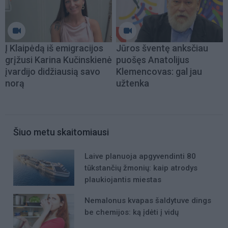
Į Klaipėdą iš emigracijos
Jūros šventę anksčiau
grįžusi Karina Kučinskienė
puošęs Anatolijus
įvardijo didžiausią savo
Klemencovas: gal jau
norą
užtenka
Šiuo metu skaitomiausi
Laive planuoja apgyvendinti 80
tūkstančių žmonių: kaip atrodys
plaukiojantis miestas
Nemalonus kvapas šaldytuve dings
be chemijos: ką įdėti į vidų