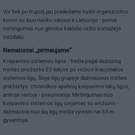
Vis tiek po truputį jau pradedame turėti organizuotos
kovos su šiuo naviku vaisius ir Lietuvoje - pernai
mirtingumas nuo gimdos kaklelio vėžio sumažėjo
trečdaliu.
Nemaloniai „pirmaujame“
Kvėpavimo sistemos ligos - trečia pagal dažnumą
mirties priežastis ES šalyse po vėžio ir kraujotakos
sistemos ligų. Šioje ligų grupėje dažniausios mirties
priežastys: chroniškos apatinių kvėpavimo takų ligos,
antroje vietoje - pneumonija. Mirtingumas nuo
kvėpavimo sistemos ligų siejamas su amžiumi -
dažniausiai nuo šių ligų miršta vyresni nei 65 m.
gyventojai.