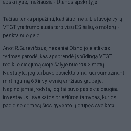
apskrityse, mažiausia - Utenos apskrityje.
Tačiau tenka pripažinti, kad šiuo metu Lietuvoje vyrų
VTGT yra trumpiausia tarp visų ES šalių, o moterų -
penkta nuo galo.
Anot R.Gurevičiaus, neseniai Olandijoje atliktas
tyrimas parodė, kas apsprendė įspūdingą VTGT
rodiklio didėjimą šioje šalyje nuo 2002 metų.
Nustatyta, jog tai buvo pasiekta smarkiai sumažinant
mirtingumą 65 ir vyresnių amžiaus grupėje.
Neginčijamai įrodyta, jog tai buvo pasiekta daugiau
investavus į sveikatos priežiūros tarnybas, kurios
padidino dėmesį šios gyventojų grupės sveikatai.