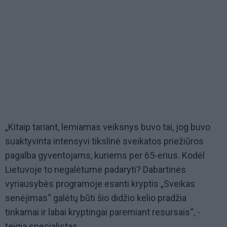
„Kitaip tariant, lemiamas veiksnys buvo tai, jog buvo
suaktyvinta intensyvi tikslinė sveikatos priežiūros
pagalba gyventojams, kuriems per 65-erius. Kodėl
Lietuvoje to negalėtume padaryti? Dabartinės
vyriausybės programoje esanti kryptis „Sveikas
senėjimas“ galėtų būti šio didžio kelio pradžia
tinkamai ir labai kryptingai paremiant resursais“, -
teigia specialistas.