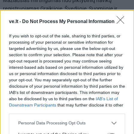
Mažiausias mirtingumas nuo piktybinių navikų
registruojamas Graikijoje, Švedijoje, Suomijoje ir
Kipre, mažiau nei 150 mirusiųjų 100 000 gyventojų.
ve.lt -
Do Not Process My Personal Information
Vengrijoje SMR nuo piktybinių navikų buvo
didžiausias, daugiau nei 200 mirusiųjų 100 000
If you wish to opt-out of the sale, sharing to third parties, or
gyventojų, santykinai didelis - Latvijoje, Slovakijoje,
processing of your personal or sensitive information for
targeted advertising by us, please use the below opt-out
Slovėnijoje.
section to confirm your selection. Please note that after your
opt-out request is processed you may continue seeing
interest-based ads based on personal information utilized by
us or personal information disclosed to third parties prior to
your opt-out. You may separately opt-out of the further
disclosure of your personal information by third parties on the
IAB’s list of downstream participants. This information may
also be disclosed by us to third parties on the
IAB’s List of
Downstream Participants
that may further disclose it to other
third parties.
Personal Data Processing Opt Outs