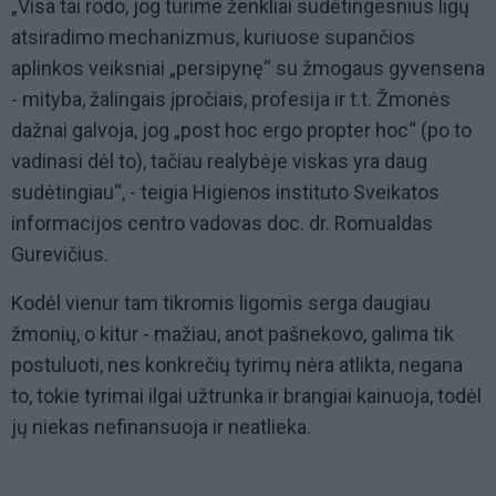
„Visa tai rodo, jog turime ženkliai sudėtingesnius ligų
atsiradimo mechanizmus, kuriuose supančios
aplinkos veiksniai „persipynę“ su žmogaus gyvensena
- mityba, žalingais įpročiais, profesija ir t.t. Žmonės
dažnai galvoja, jog „post hoc ergo propter hoc“ (po to
vadinasi dėl to), tačiau realybėje viskas yra daug
sudėtingiau“, - teigia Higienos instituto Sveikatos
informacijos centro vadovas doc. dr. Romualdas
Gurevičius.
Kodėl vienur tam tikromis ligomis serga daugiau
žmonių, o kitur - mažiau, anot pašnekovo, galima tik
postuluoti, nes konkrečių tyrimų nėra atlikta, negana
to, tokie tyrimai ilgai užtrunka ir brangiai kainuoja, todėl
jų niekas nefinansuoja ir neatlieka.