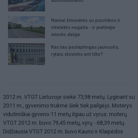
automobiliams
Namai žmonėms su psichikos ir
intelekto negalia - ir pietinėje
miesto dalyje
Kas tas paslaptingas jaunuolis,
rytais stovintis ant tilto?
2012 m. VTGT Lietuvoje siekė 73,98 metų. Lyginant su
2011 m., gyvenimo trukmė šiek tiek pailgėjo. Moterys
vidutiniškai gyveno 11 metų ilgiau už vyrus: moterų
VTGT 2012 m. buvo 79,45 metų, vyrų - 68,39 metų.
Didžiausia VTGT 2012 m. buvo Kauno ir Klaipėdos