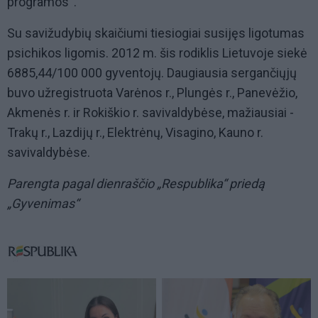
programos“.
Su savižudybių skaičiumi tiesiogiai susijęs ligotumas
psichikos ligomis. 2012 m. šis rodiklis Lietuvoje siekė
6885,44/100 000 gyventojų. Daugiausia sergančiųjų
buvo užregistruota Varėnos r., Plungės r., Panevėžio,
Akmenės r. ir Rokiškio r. savivaldybėse, mažiausiai -
Trakų r., Lazdijų r., Elektrėnų, Visagino, Kauno r.
savivaldybėse.
Parengta pagal dienraščio „Respublika“ priedą
„Gyvenimas“