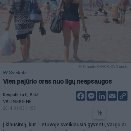
© Eimanto CHACHLOVO nuotr.
Sveikata
Vien pajūrio oras nuo ligų neapsaugos
Facebook
Messenger
LinkedIn
Email
C
,
Aida
Respublika.lt
L
VALINSKIENĖ
2014-01-03 11:59
Į klausimą, kur Lietuvoje sveikiausia gyventi, vargu ar