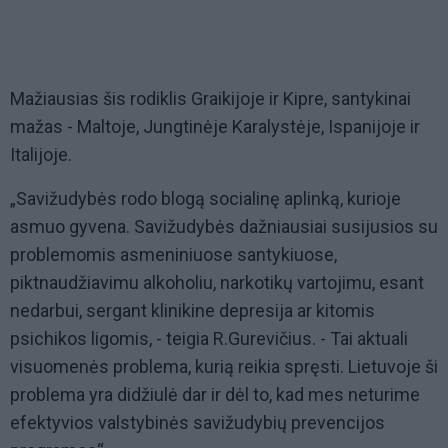
Mažiausias šis rodiklis Graikijoje ir Kipre, santykinai
mažas - Maltoje, Jungtinėje Karalystėje, Ispanijoje ir
Italijoje.
„Savižudybės rodo blogą socialinę aplinką, kurioje
asmuo gyvena. Savižudybės dažniausiai susijusios su
problemomis asmeniniuose santykiuose,
piktnaudžiavimu alkoholiu, narkotikų vartojimu, esant
nedarbui, sergant klinikine depresija ar kitomis
psichikos ligomis, - teigia R.Gurevičius. - Tai aktuali
visuomenės problema, kurią reikia spręsti. Lietuvoje ši
problema yra didžiulė dar ir dėl to, kad mes neturime
efektyvios valstybinės savižudybių prevencijos