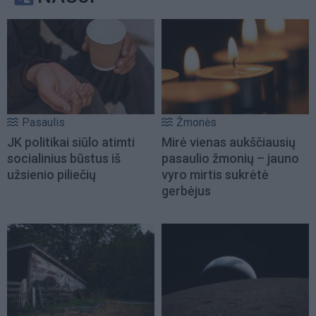
Pasaulis
Žmonės
JK politikai siūlo atimti
Mirė vienas aukščiausių
socialinius būstus iš
pasaulio žmonių – jauno
užsienio piliečių
vyro mirtis sukrėtė
gerbėjus