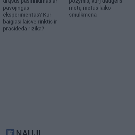
drąsus pasirinkimas ar
požymis, kurį daugelis
pavojingas
metų metus laiko
eksperimentas? Kur
smulkmena
baigiasi laisvė rinktis ir
prasideda rizika?
NAUJI