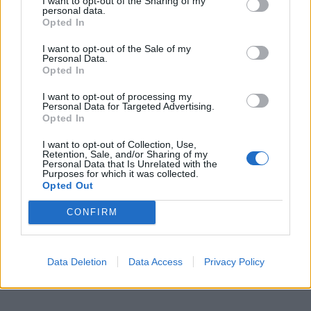
I want to opt-out of the Sharing of my
personal data.
Opted In
Mirtingumas nuo piktybinių navikų Lietuvoje 2012 m.
I want to opt-out of the Sale of my
Personal Data.
buvo 260,9/100 000 gyventojų. Daugiausia žmonių
Opted In
mirė Neringos, Rietavo, Kaišiadorių r., Jonavos r.,
I want to opt-out of processing my
Pakruojo r. savivaldybėse, mažiausiai - Birštono,
Personal Data for Targeted Advertising.
Šilalės r., Molėtų r., Anykščių r. bei Šalčininkų r.
Opted In
savivaldybėse.
I want to opt-out of Collection, Use,
Retention, Sale, and/or Sharing of my
Personal Data that Is Unrelated with the
Ligotumas piktybiniais navikais Lietuvoje 2012 m.
Purposes for which it was collected.
Opted Out
buvo 2393,8/100 000 gyventojų. Mažiausi ligotumo
rodikliai užregistruoti Kalvarijos, Kazlų Rūdos, Molėtų
CONFIRM
r., Vilniaus r., Švenčionių r. savivaldybėse, didžiausi -
Vilniaus, Panevėžio, Marijampolės, Klaipėdos bei
Data Deletion
Data Access
Privacy Policy
Neringos savivaldybėse.