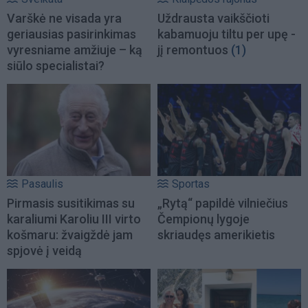
Varškė ne visada yra
Uždrausta vaikščioti
geriausias pasirinkimas
kabamuoju tiltu per upę -
vyresniame amžiuje – ką
jį remontuos
(1)
siūlo specialistai?
Pasaulis
Sportas
Pirmasis susitikimas su
„Rytą“ papildė vilniečius
karaliumi Karoliu III virto
Čempionų lygoje
košmaru: žvaigždė jam
skriaudęs amerikietis
spjovė į veidą