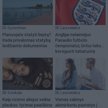
Gyvenimas
Laisvalaikis
Planuojate statyti lieptą?
Anglijai nelaimėjus
Kada privalomas statybą
Pasaulio futbolo
leidžiantis dokumentas
čempionatui, britui teko...
koreguoti tatuiruotę
Sveikata
Laisvalaikis
Kaip ricinos aliejus veikia
Vienas sakinys
plaukus: tyrimai paaiškina
akimirksniu pastatys į