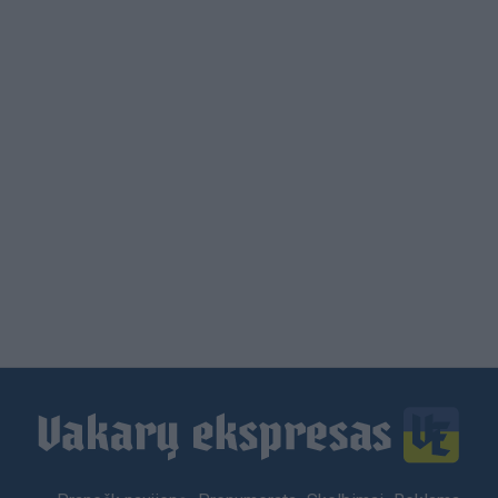
Load
More
Footer