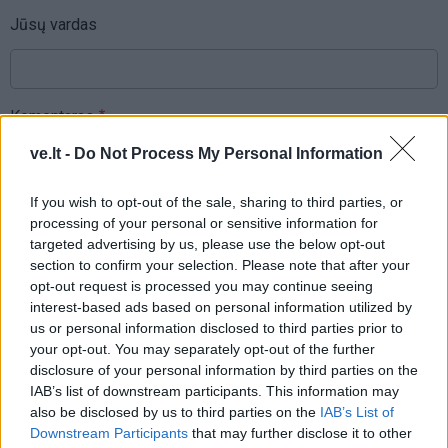
Jūsų vardas
Komentaras
ve.lt -
Do Not Process My Personal Information
If you wish to opt-out of the sale, sharing to third parties, or
processing of your personal or sensitive information for
targeted advertising by us, please use the below opt-out
section to confirm your selection. Please note that after your
opt-out request is processed you may continue seeing
interest-based ads based on personal information utilized by
This site is protected by
us or personal information disclosed to third parties prior to
Sutinku su
taisyklėmis
reCAPTCHA and the Google
your opt-out. You may separately opt-out of the further
disclosure of your personal information by third parties on the
Privacy Policy
and
Terms of
IAB’s list of downstream participants. This information may
Service
apply.
also be disclosed by us to third parties on the
IAB’s List of
Downstream Participants
that may further disclose it to other