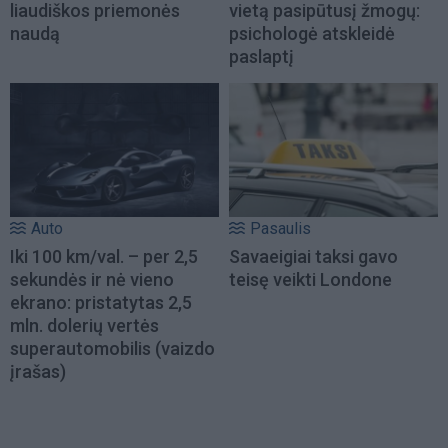
liaudiškos priemonės
vietą pasipūtusį žmogų:
naudą
psichologė atskleidė
paslaptį
Auto
Pasaulis
Iki 100 km/val. – per 2,5
Savaeigiai taksi gavo
sekundės ir nė vieno
teisę veikti Londone
ekrano: pristatytas 2,5
mln. dolerių vertės
superautomobilis (vaizdo
įrašas)