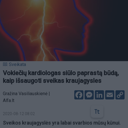
Sveikata
Vokiečių kardiologas siūlo paprastą būdą,
kaip išsaugoti sveikas kraujagysles
Facebook
Messenger
LinkedIn
Email
C
Gražina Vasiliauskienė |
L
Alfa.lt
2020-08-12 08:02
Sveikos kraujagyslės yra labai svarbios mūsų kūnui.