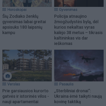
Horoskopai
Gyvenimas
Šių Zodiako ženklų
Policija atnaujino
gyvenimas labai greitai
žmogžudystės bylą, dėl
apsisuks 180 laipsnių
kurios nekaltas vyras
kampu
kalėjo 38 metus – tikrasis
kaltininkas vis dar
ieškomas
Verslas
Pasaulis
Prie garsiausios kurorto
„Sterbliniai dronai“:
gatvės ir istorinės vilos -
Ukraina ėmė taikyti naują
nauji apartamentai
kovinę taktiką