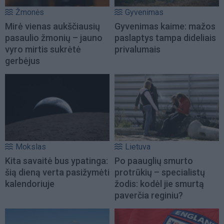
Žmonės
Gyvenimas
Mirė vienas aukščiausių
Gyvenimas kaime: mažos
pasaulio žmonių – jauno
paslaptys tampa dideliais
vyro mirtis sukrėtė
privalumais
gerbėjus
Mokslas
Lietuva
Kita savaitė bus ypatinga:
Po paauglių smurto
šią dieną verta pasižymėti
protrūkių – specialistų
kalendoriuje
žodis: kodėl jie smurtą
paverčia reginiu?