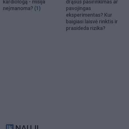
kardiologą - misija
drąsus pasirinkimas ar
neįmanoma?
(1)
pavojingas
eksperimentas? Kur
baigiasi laisvė rinktis ir
prasideda rizika?
NAUJI