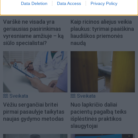
Data Deletion
Data Access
Privacy Policy
Sveikata
Sveikata
Varškė ne visada yra
Kaip ricinos aliejus veikia
geriausias pasirinkimas
plaukus: tyrimai paaiškina
vyresniame amžiuje – ką
liaudiškos priemonės
siūlo specialistai?
naudą
Sveikata
Sveikata
Vėžiu sergančiai britei
Nuo lapkričio daliai
pirmai pasaulyje taikytas
pacientų pagalbą teiks
naujas gydymo metodas
išplėstinės praktikos
slaugytojai