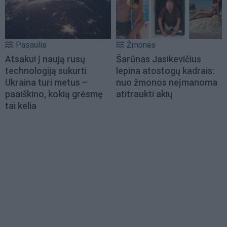
Pasaulis
Žmonės
Atsakui į naują rusų
Šarūnas Jasikevičius
technologiją sukurti
lepina atostogų kadrais:
Ukraina turi metus –
nuo žmonos neįmanoma
paaiškino, kokią grėsmę
atitraukti akių
tai kelia