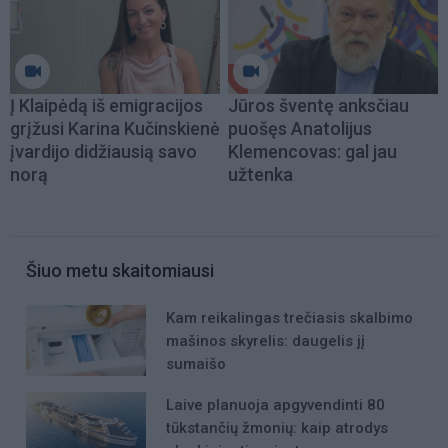
Į Klaipėdą iš emigracijos
Jūros šventę anksčiau
grįžusi Karina Kučinskienė
puošęs Anatolijus
įvardijo didžiausią savo
Klemencovas: gal jau
norą
užtenka
Šiuo metu skaitomiausi
Kam reikalingas trečiasis skalbimo
mašinos skyrelis: daugelis jį
sumaišo
Laive planuoja apgyvendinti 80
tūkstančių žmonių: kaip atrodys