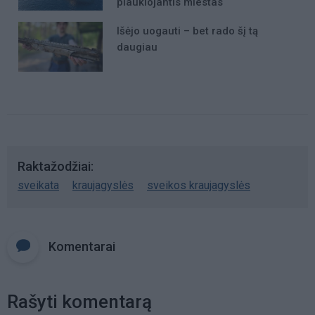
plaukiojantis miestas
Išėjo uogauti – bet rado šį tą
daugiau
Raktažodžiai
sveikata
kraujagyslės
sveikos kraujagyslės
Komentarai
Rašyti komentarą