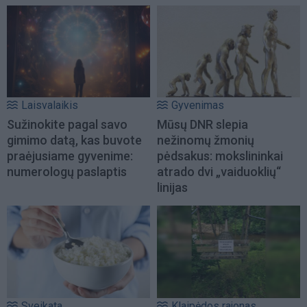
Laisvalaikis
Gyvenimas
Sužinokite pagal savo
Mūsų DNR slepia
gimimo datą, kas buvote
nežinomų žmonių
praėjusiame gyvenime:
pėdsakus: mokslininkai
numerologų paslaptis
atrado dvi „vaiduoklių“
linijas
Sveikata
Klaipėdos rajonas