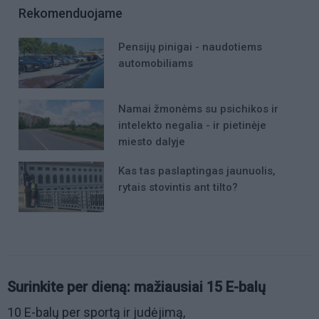
Rekomenduojame
Pensijų pinigai - naudotiems
automobiliams
Namai žmonėms su psichikos ir
intelekto negalia - ir pietinėje
miesto dalyje
Kas tas paslaptingas jaunuolis,
rytais stovintis ant tilto?
Surinkite per dieną: mažiausiai 15 E-balų
10 E-balų per sportą ir judėjimą,