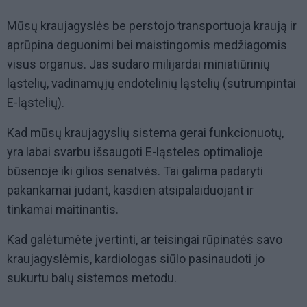
Mūsų kraujagyslės be perstojo transportuoja kraują ir
aprūpina deguonimi bei maistingomis medžiagomis
visus organus. Jas sudaro milijardai miniatiūrinių
ląstelių, vadinamųjų endotelinių ląstelių (sutrumpintai
E-ląstelių).
Kad mūsų kraujagyslių sistema gerai funkcionuotų,
yra labai svarbu išsaugoti E-ląsteles optimalioje
būsenoje iki gilios senatvės. Tai galima padaryti
pakankamai judant, kasdien atsipalaiduojant ir
tinkamai maitinantis.
Kad galėtumėte įvertinti, ar teisingai rūpinatės savo
kraujagyslėmis, kardiologas siūlo pasinaudoti jo
sukurtu balų sistemos metodu.