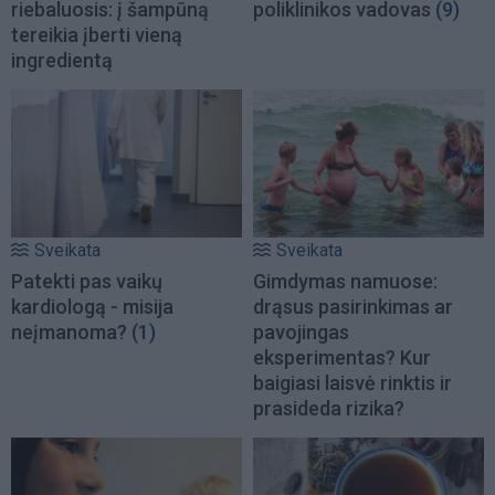
riebaluosis: į šampūną
poliklinikos vadovas
(9)
tereikia įberti vieną
ingredientą
Sveikata
Sveikata
Patekti pas vaikų
Gimdymas namuose:
kardiologą - misija
drąsus pasirinkimas ar
neįmanoma?
(1)
pavojingas
eksperimentas? Kur
baigiasi laisvė rinktis ir
prasideda rizika?