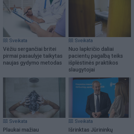
Sveikata
Sveikata
Vėžiu sergančiai britei
Nuo lapkričio daliai
pirmai pasaulyje taikytas
pacientų pagalbą teiks
naujas gydymo metodas
išplėstinės praktikos
slaugytojai
Sveikata
Sveikata
Plaukai mažiau
Išrinktas Jūrininkų