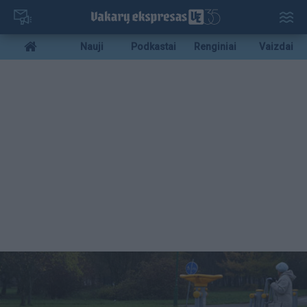
Pereiti
į
pagrindinį
Mobile
Nauji
Podkastai
Renginiai
Vaizdai
turinį
menu
bottom