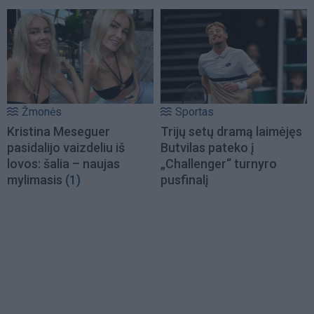
Žmonės
Sportas
Kristina Meseguer
Trijų setų dramą laimėjęs
pasidalijo vaizdeliu iš
Butvilas pateko į
lovos: šalia – naujas
„Challenger“ turnyro
mylimasis
(1)
pusfinalį