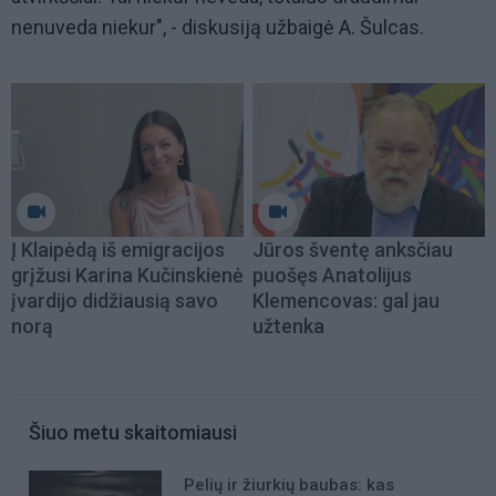
nenuveda niekur", - diskusiją užbaigė A. Šulcas.
Į Klaipėdą iš emigracijos
Jūros šventę anksčiau
grįžusi Karina Kučinskienė
puošęs Anatolijus
įvardijo didžiausią savo
Klemencovas: gal jau
norą
užtenka
Šiuo metu skaitomiausi
Pelių ir žiurkių baubas: kas