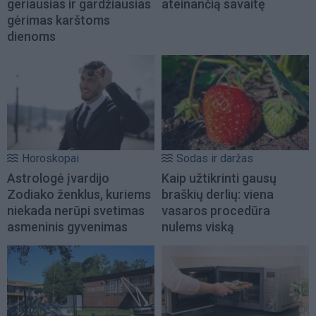
geriausias ir gardžiausias
ateinančią savaitę
gėrimas karštoms
dienoms
Horoskopai
Sodas ir daržas
Astrologė įvardijo
Kaip užtikrinti gausų
Zodiako ženklus, kuriems
braškių derlių: viena
niekada nerūpi svetimas
vasaros procedūra
asmeninis gyvenimas
nulems viską