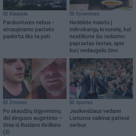
Klaipėda
Gyvenimas
Parduotuvės nebus -
Nedėkite maisto į
atnaujinamo pastato
mikrobangų krosnelę, kol
paskirtis liks ta pati
neatlikote šio veiksmo:
paprastas testas, apie
kurį nedaugelis žino
Žmonės
Sportas
Po skaudžių išgyvenimų
Jasikevičiaus vedami
dėl dingusio augintinio –
Lietuvos vaikinai patiesė
žinia iš Ruslano Kirilkino
serbus
(3)