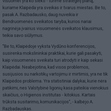
visuomet yra ko siekti - turime strateginį planą,
kuriame Klaipėda yra sveikas ir tvarus miestas. Be to,
pasak A. Razbadausko, daug nuveikia ir
Bendruomenės sveikatos taryba, kurios nariai
nagrinėja įvairius visuomenės sveikatos klausimus,
teikia savo siūlymus.
"Be to, Klaipėdoje vyksta Vydūno konferencijos,
susirenka mokslininkai praktikai, kurie gali pasakyti,
kaip visuomenės sveikata turi atrodyti ir kaip sekasi
Klaipėdai. Neabejotina, kad visos problemos,
susijusios su narkotikų vartojimu ir mirtimis, yra ne tik
Klaipėdos problema. Yra statistiniai dalykai, kurie nėra
patikimi, nes Valstybinė ligonių kasa pateikia vienokius
skaičius, o Higienos institutas - kitokius. Kartais
trūksta susitarimo, komunikacijos", - kalbėjo A.
Razbadauskas.