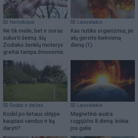
Horoskopai
Laisvalaikis
Ne tik meilė, bet ir noras
Kas nutiks organizmui, jei
sukurti šeimą: šių
alų gersite kiekvieną
Zodiako ženklų moterys
dieną
(1)
greitai tampa žmonomis
Sodas ir daržas
Laisvalaikis
Kodėl po lietaus sklype
Magnetinė audra
kaupiasi vanduo ir ką
rugpjūčio 8 dieną: kokia
daryti?
jos galia