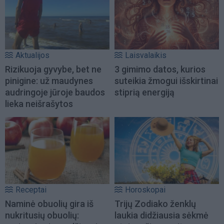
Aktualijos
Laisvalaikis
Rizikuoja gyvybe, bet ne
3 gimimo datos, kurios
pinigine: už maudynes
suteikia žmogui išskirtinai
audringoje jūroje baudos
stiprią energiją
lieka neišrašytos
Receptai
Horoskopai
Naminė obuolių gira iš
Trijų Zodiako ženklų
nukritusių obuolių:
laukia didžiausia sėkmė