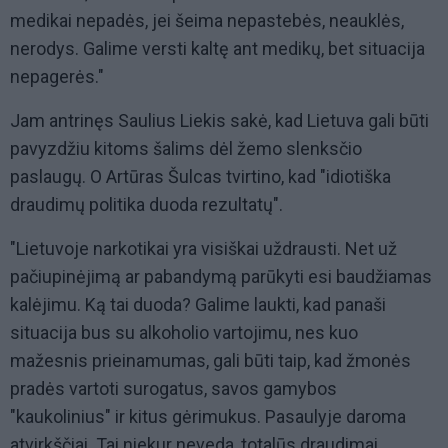
medikai nepadės, jei šeima nepastebės, neauklės,
nerodys. Galime versti kaltę ant medikų, bet situacija
nepagerės."
Jam antrinęs Saulius Liekis sakė, kad Lietuva gali būti
pavyzdžiu kitoms šalims dėl žemo slenksčio
paslaugų. O Artūras Šulcas tvirtino, kad "idiotiška
draudimų politika duoda rezultatų".
"Lietuvoje narkotikai yra visiškai uždrausti. Net už
pačiupinėjimą ar pabandymą parūkyti esi baudžiamas
kalėjimu. Ką tai duoda? Galime laukti, kad panaši
situacija bus su alkoholio vartojimu, nes kuo
mažesnis prieinamumas, gali būti taip, kad žmonės
pradės vartoti surogatus, savos gamybos
"kaukolinius" ir kitus gėrimukus. Pasaulyje daroma
atvirkščiai. Tai niekur neveda, totalūs draudimai