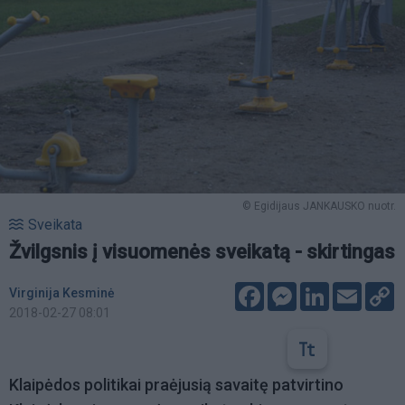
© Egidijaus JANKAUSKO nuotr.
Sveikata
Žvilgsnis į visuomenės sveikatą - skirtingas
Facebook
Messenger
LinkedIn
Email
C
Virginija Kesminė
L
2018-02-27 08:01
Klaipėdos politikai praėjusią savaitę patvirtino