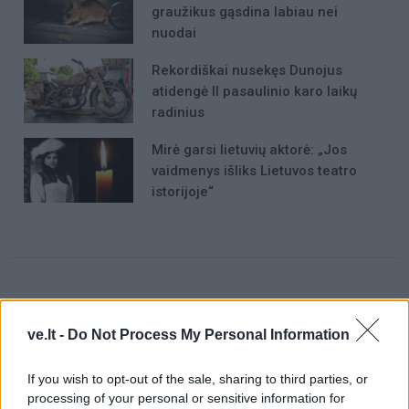
graužikus gąsdina labiau nei
nuodai
Rekordiškai nusekęs Dunojus
atidengė II pasaulinio karo laikų
radinius
Mirė garsi lietuvių aktorė: „Jos
vaidmenys išliks Lietuvos teatro
istorijoje“
Raktažodžiai
visuomenės sveikata
ve.lt -
Do Not Process My Personal Information
If you wish to opt-out of the sale, sharing to third parties, or
processing of your personal or sensitive information for
Komentarai