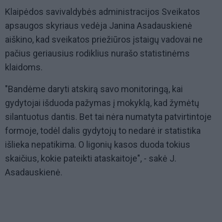
Klaipėdos savivaldybės administracijos Sveikatos
apsaugos skyriaus vedėja Janina Asadauskienė
aiškino, kad sveikatos priežiūros įstaigų vadovai ne
pačius geriausius rodiklius nurašo statistinėms
klaidoms.
"Bandėme daryti atskirą savo monitoringą, kai
gydytojai išduoda pažymas į mokyklą, kad žymėtų
silantuotus dantis. Bet tai nėra numatyta patvirtintoje
formoje, todėl dalis gydytojų to nedarė ir statistika
išlieka nepatikima. O ligonių kasos duoda tokius
skaičius, kokie pateikti ataskaitoje", - sakė J.
Asadauskienė.