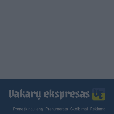
Load
More
Footer
Pranešk naujieną
Prenumerata
Skelbimai
Reklama