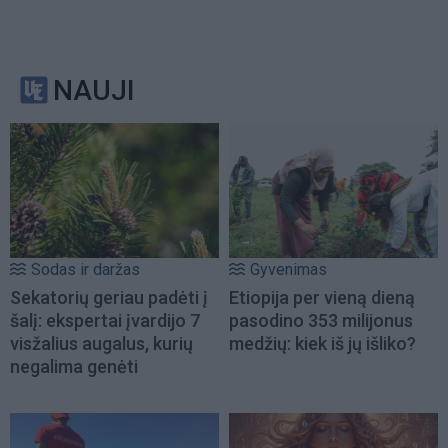
NAUJI
Sodas ir daržas
Gyvenimas
Sekatorių geriau padėti į
Etiopija per vieną dieną
šalį: ekspertai įvardijo 7
pasodino 353 milijonus
visžalius augalus, kurių
medžių: kiek iš jų išliko?
negalima genėti