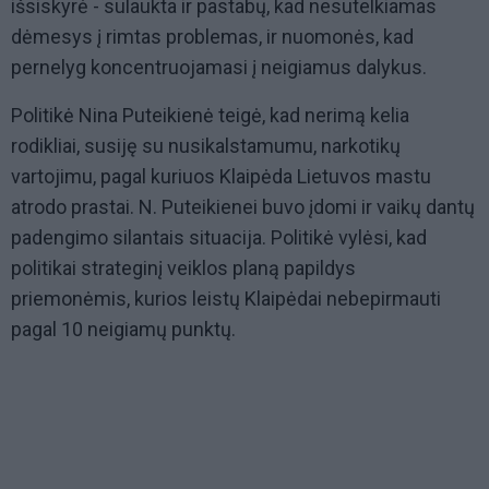
išsiskyrė - sulaukta ir pastabų, kad nesutelkiamas
dėmesys į rimtas problemas, ir nuomonės, kad
pernelyg koncentruojamasi į neigiamus dalykus.
Politikė Nina Puteikienė teigė, kad nerimą kelia
rodikliai, susiję su nusikalstamumu, narkotikų
vartojimu, pagal kuriuos Klaipėda Lietuvos mastu
atrodo prastai. N. Puteikienei buvo įdomi ir vaikų dantų
padengimo silantais situacija. Politikė vylėsi, kad
politikai strateginį veiklos planą papildys
priemonėmis, kurios leistų Klaipėdai nebepirmauti
pagal 10 neigiamų punktų.