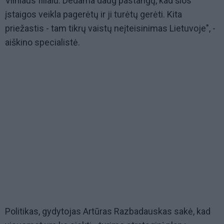
Vilniaus filialu. Dedama daug pastangų, kad šios
įstaigos veikla pagerėtų ir ji turėtų gerėti. Kita
priežastis - tam tikrų vaistų neįteisinimas Lietuvoje", -
aiškino specialistė.
Politikas, gydytojas Artūras Razbadauskas sakė, kad