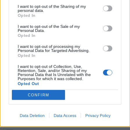
освобождение
Wildberries в
I want to opt-out of the Sharing of my
personal data.
Херсона: что известно
Подмосковье и
Opted In
о новом главкоме
Тамбовской области. 7
Драпатом — анализ
человек погибли,
I want to opt-out of the Sale of my
Personal Data.
NYT
десятки пострадали
Opted In
I want to opt-out of processing my
Personal Data for Targeted Advertising.
Opted In
I want to opt-out of Collection, Use,
Retention, Sale, and/or Sharing of my
Personal Data that Is Unrelated with the
Purposes for which it was collected.
Opted Out
CONFIRM
Data Deletion
Data Access
Privacy Policy