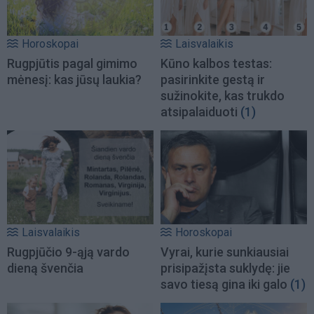
Horoskopai
Laisvalaikis
Rugpjūtis pagal gimimo
Kūno kalbos testas:
mėnesį: kas jūsų laukia?
pasirinkite gestą ir
sužinokite, kas trukdo
atsipalaiduoti
(1)
Laisvalaikis
Horoskopai
Rugpjūčio 9-ąją vardo
Vyrai, kurie sunkiausiai
dieną švenčia
prisipažįsta suklydę: jie
savo tiesą gina iki galo
(1)