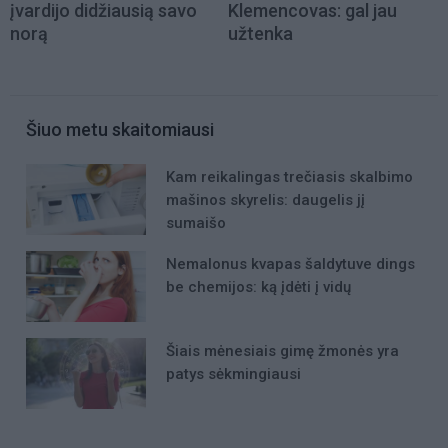
įvardijo didžiausią savo
Klemencovas: gal jau
norą
užtenka
Šiuo metu skaitomiausi
Kam reikalingas trečiasis skalbimo
mašinos skyrelis: daugelis jį
sumaišo
Nemalonus kvapas šaldytuve dings
be chemijos: ką įdėti į vidų
Šiais mėnesiais gimę žmonės yra
patys sėkmingiausi