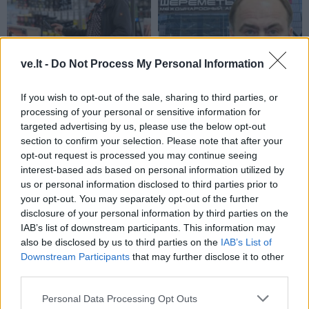
ve.lt -
Do Not Process My Personal Information
Новости
Новости
Теперь без отпуска и
В центре Москвы
If you wish to opt-out of the sale, sharing to third parties, or
ресторанов? Как
найден повешенным
processing of your personal or sensitive information for
экономят россияне
директор VIP-
targeted advertising by us, please use the below opt-out
терминала
section to confirm your selection. Please note that after your
Шереметьево
(1)
opt-out request is processed you may continue seeing
interest-based ads based on personal information utilized by
us or personal information disclosed to third parties prior to
your opt-out. You may separately opt-out of the further
disclosure of your personal information by third parties on the
IAB’s list of downstream participants. This information may
also be disclosed by us to third parties on the
IAB’s List of
Downstream Participants
that may further disclose it to other
third parties.
Новости
Новости
Прорыв на БМП в
Беспилотники
Personal Data Processing Opt Outs
Мариуполе и
атаковали склады