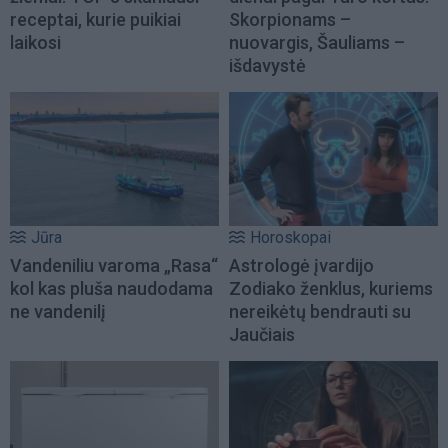
receptai, kurie puikiai
Skorpionams –
laikosi
nuovargis, Šauliams –
išdavystė
Jūra
Horoskopai
Vandeniliu varoma „Rasa“
Astrologė įvardijo
kol kas pluša naudodama
Zodiako ženklus, kuriems
ne vandenilį
nereikėtų bendrauti su
Jaučiais