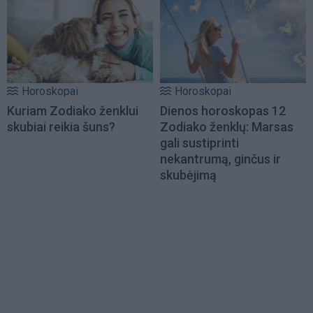
Horoskopai
Horoskopai
Kuriam Zodiako ženklui
Dienos horoskopas 12
skubiai reikia šuns?
Zodiako ženklų: Marsas
gali sustiprinti
nekantrumą, ginčus ir
skubėjimą