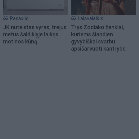
Pasaulis
Laisvalaikis
JK nuteistas vyras, trejus
Trys Zodiako ženklai,
metus šaldiklyje laikęs...
kuriems šiandien
motinos kūną
gyvybiškai svarbu
apsišarvuoti kantrybe