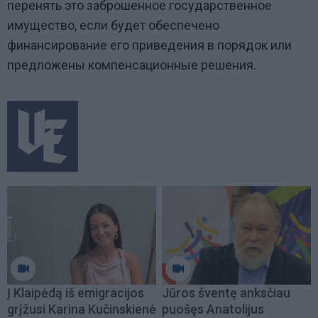
перенять это заброшенное государственное
имущество, если будет обеспечено
финансирование его приведения в порядок или
предложены компенсационные решения.
Į Klaipėdą iš emigracijos
Jūros šventę anksčiau
grįžusi Karina Kučinskienė
puošęs Anatolijus