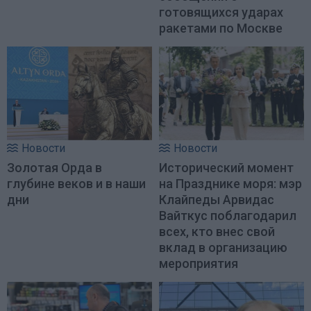
готовящихся ударах
ракетами по Москве
Новости
Новости
Золотая Орда в
Исторический момент
глубине веков и в наши
на Празднике моря: мэр
дни
Клайпеды Арвидас
Вайткус поблагодарил
всех, кто внес свой
вклад в организацию
мероприятия