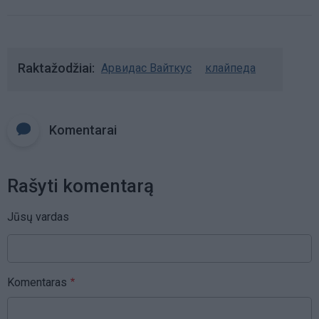
Raktažodžiai
Арвидас Вайткус
клайпеда
Komentarai
Rašyti komentarą
Jūsų vardas
Komentaras