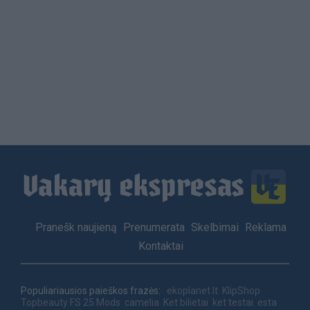
Load
More
Footer
Pranešk naujieną
Prenumerata
Skelbimai
Reklama
menu
Kontaktai
Populiariausios paieškos frazės:
ekoplanet.lt
KlipShop
Topbeauty
FS 25 Mods
camelia
Ket bilietai
ket testai
esta