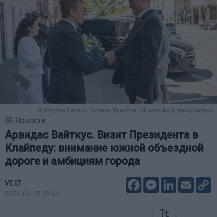
© Arvydas Vaitkus, Gitanas Nausėda / Nuotrauka iš atvirų šaltinių
Новости
Арвидас Вайткус. Визит Президента в
Клайпеду: внимание южной объездной
дороге и амбициям города
Facebook
Messenger
LinkedIn
Email
C
VE.LT
L
2026-05-29 13:47