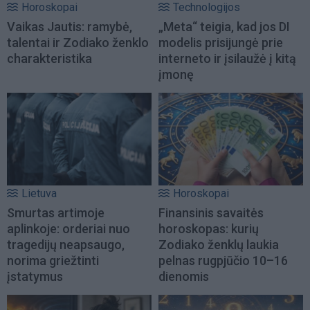
Horoskopai
Technologijos
Vaikas Jautis: ramybė,
„Meta“ teigia, kad jos DI
talentai ir Zodiako ženklo
modelis prisijungė prie
charakteristika
interneto ir įsilaužė į kitą
įmonę
Lietuva
Horoskopai
Smurtas artimoje
Finansinis savaitės
aplinkoje: orderiai nuo
horoskopas: kurių
tragedijų neapsaugo,
Zodiako ženklų laukia
norima griežtinti
pelnas rugpjūčio 10–16
įstatymus
dienomis