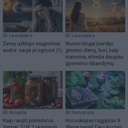
Laisvalaikis
Laisvalaikis
Žemę užklups magnetinė
Numerologai įvardijo
audra: nauja prognozė
(1)
gimimo dieną, kuri, kaip
manoma, atneša daugiau
gyvenimo išbandymų
Receptai
Horoskopai
Kaip raugti pomidorus
Horoskopas rugpjūčio 9
žiemai: TOP 3 skaniausi
dienai pagal Taro kortas: