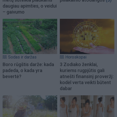
daugiau apimties, o veidui
– gaivumo
Sodas ir daržas
Horoskopai
Boro rūgštis darže: kada
3 Zodiako ženklai,
padeda, o kada yra
kuriems rugpjūtis gali
bevertė?
atnešti finansinį proveržį:
kodėl verta veikti būtent
dabar