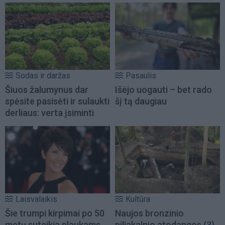
Sodas ir daržas
Pasaulis
Šiuos žalumynus dar
Išėjo uogauti – bet rado
spėsite pasisėti ir sulaukti
šį tą daugiau
derliaus: verta įsiminti
Laisvalaikis
Kultūra
Šie trumpi kirpimai po 50
Naujos bronzinio
metų suteikia plaukams
piliakalnio atodangos
(3)