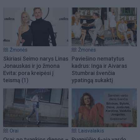
Žmonės
Žmonės
Skiriasi Seimo narys Linas
Paviešino nematytus
Jonauskas ir jo žmona
kadrus: Inga ir Aivaras
Evita: pora kreipėsi į
Stumbrai švenčia
teismą
(1)
ypatingą sukaktį
Orai
Laisvalaikis
Orai: po tvankios dienos –
Rugpjūčio 6-ąją vardo