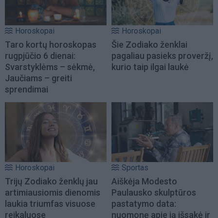
Horoskopai
Horoskopai
Taro kortų horoskopas
Šie Zodiako ženklai
rugpjūčio 6 dienai:
pagaliau pasieks proveržį,
Svarstyklėms – sėkmė,
kurio taip ilgai laukė
Jaučiams – greiti
sprendimai
Horoskopai
Sportas
Trijų Zodiako ženklų jau
Aiškėja Modesto
artimiausiomis dienomis
Paulausko skulptūros
laukia triumfas visuose
pastatymo data:
reikaluose
nuomonę apie ją išsakė ir