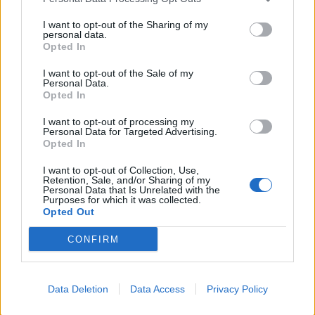
мероприятия
I want to opt-out of the Sharing of my
personal data.
Opted In
I want to opt-out of the Sale of my
Personal Data.
Opted In
I want to opt-out of processing my
Новости
Новости
Personal Data for Targeted Advertising.
Opted In
Теперь без отпуска и
В центре Москвы
ресторанов? Как
найден повешенным
I want to opt-out of Collection, Use,
экономят россияне
директор VIP-
Retention, Sale, and/or Sharing of my
Personal Data that Is Unrelated with the
терминала
Purposes for which it was collected.
Opted Out
Шереметьево
(1)
CONFIRM
Data Deletion
Data Access
Privacy Policy