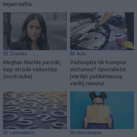
liejasi nafta
Žmonės
Auto
Meghan Markle parodė,
Važiuojate tik trumpus
kaip atrodė vaikystėje
atstumus? Specialistai
(nuotrauka)
įvardijo patikimiausią
variklį miestui
Laisvalaikis
Horoskopai