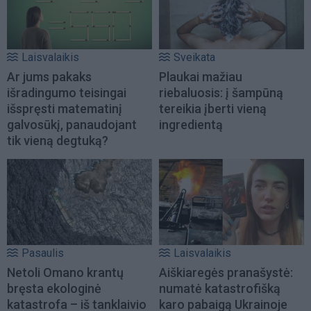
Laisvalaikis
Sveikata
Ar jums pakaks
Plaukai mažiau
išradingumo teisingai
riebaluosis: į šampūną
išspręsti matematinį
tereikia įberti vieną
galvosūkį, panaudojant
ingredientą
tik vieną degtuką?
Pasaulis
Laisvalaikis
Netoli Omano krantų
Aiškiaregės pranašystė:
bręsta ekologinė
numatė katastrofišką
katastrofa – iš tanklaivio
karo pabaigą Ukrainoje