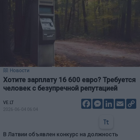
Новости
Хотите зарплату 16 600 евро? Требуется
человек с безупречной репутацией
Facebook
Messenger
LinkedIn
Email
C
VE.LT
L
2026-06-04 06:04
В Латвии объявлен конкурс на должность