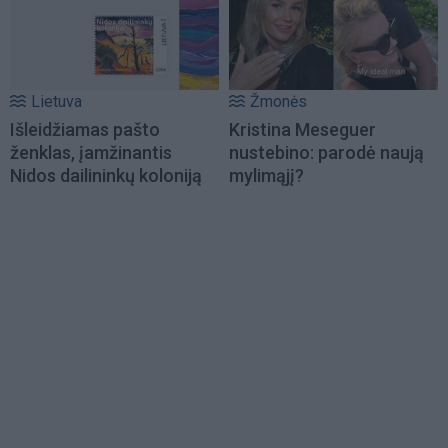
Lietuva
Žmonės
Išleidžiamas pašto
Kristina Meseguer
ženklas, įamžinantis
nustebino: parodė naują
Nidos dailininkų koloniją
mylimąjį?