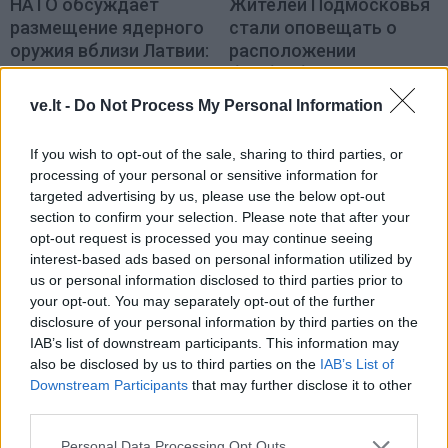
НАТО обсуждает
Жителей Подмосковья
размещение ядерного
стали оповещать о
оружия вблизи Латвии:
расположении
где именно?
бомбоубежищ после
сообщений о
ve.lt -
Do Not Process My Personal Information
готовящихся ударах
ракетами по Москве
If you wish to opt-out of the sale, sharing to third parties, or
processing of your personal or sensitive information for
targeted advertising by us, please use the below opt-out
section to confirm your selection. Please note that after your
opt-out request is processed you may continue seeing
interest-based ads based on personal information utilized by
us or personal information disclosed to third parties prior to
your opt-out. You may separately opt-out of the further
Новости
Новости
disclosure of your personal information by third parties on the
Золотая Орда в
Исторический момент
IAB’s list of downstream participants. This information may
глубине веков и в наши
на Празднике моря: мэр
also be disclosed by us to third parties on the
IAB’s List of
дни
Клайпеды Арвидас
Downstream Participants
that may further disclose it to other
Вайткус поблагодарил
third parties.
всех, кто внес свой
вклад в организацию
Personal Data Processing Opt Outs