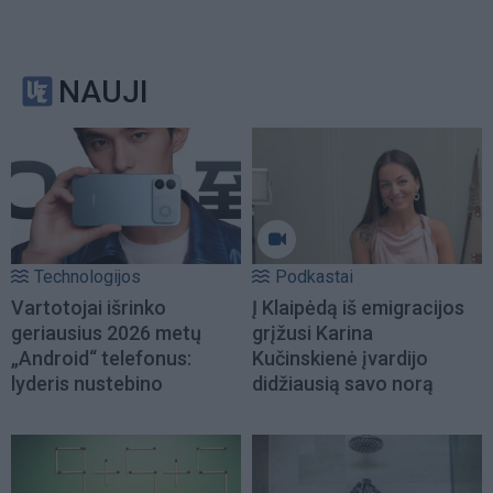
NAUJI
Technologijos
Podkastai
Vartotojai išrinko
Į Klaipėdą iš emigracijos
geriausius 2026 metų
grįžusi Karina
„Android“ telefonus:
Kučinskienė įvardijo
lyderis nustebino
didžiausią savo norą