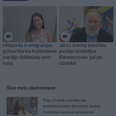
Į Klaipėdą iš emigracijos
Jūros šventę anksčiau
grįžusi Karina Kučinskienė
puošęs Anatolijus
įvardijo didžiausią savo
Klemencovas: gal jau
norą
užtenka
Šiuo metu skaitomiausi
Trijų Zodiako ženklų jau
artimiausiomis dienomis laukia
triumfas visuose reikaluose