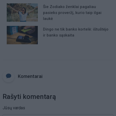
Šie Zodiako ženklai pagaliau
pasieks proveržį, kurio taip ilgai
laukė
Dingo ne tik banko kortelė: ištuštėjo
ir banko sąskaita
Komentarai
Rašyti komentarą
Jūsų vardas