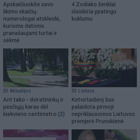
Apskaičiuokite savo
4 Zodiako ženklai
likimo skaičių:
išsiskiria ypatingu
numerologai atskleidė,
kuklumu
kurioms datoms
pranašaujami turtai ir
sėkmė
Aktualijos
Lietuva
Ant tako - dviratininkų ir
Ketvirtadienį bus
pėsčiųjų karas dėl
palaidota pirmoji
kiekvieno centimetro
(2)
nepriklausomos Lietuvos
premjerė Prunskienė