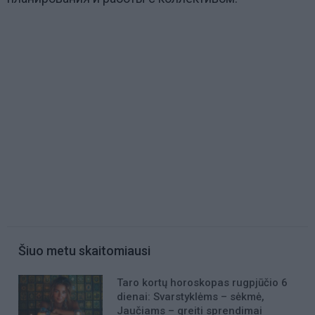
Šiuo metu skaitomiausi
Taro kortų horoskopas rugpjūčio 6
dienai: Svarstyklėms – sėkmė,
Jaučiams – greiti sprendimai