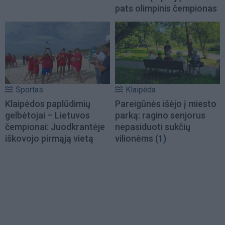
pats olimpinis čempionas
Sportas
Klaipėda
Klaipėdos paplūdimių
Pareigūnės išėjo į miesto
gelbėtojai – Lietuvos
parką: ragino senjorus
čempionai: Juodkrantėje
nepasiduoti sukčių
iškovojo pirmąją vietą
vilionėms
(1)