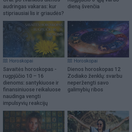
audringas vakaras: kur
dieną švenčia
stipriausiai lis ir griaudės?
Horoskopai
Horoskopai
Savaitės horoskopas -
Dienos horoskopas 12
rugpjūčio 10 – 16
Zodiako ženklų: svarbu
dienoms: santykiuose ir
neperžengti savo
finansiniuose reikaluose
galimybių ribos
naudinga vengti
impulsyvių reakcijų