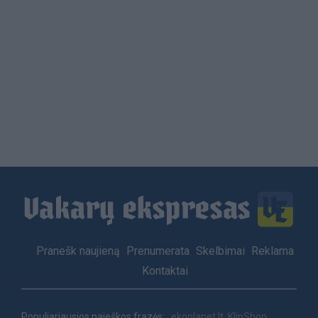
Load
More
Footer
Pranešk naujieną
Prenumerata
Skelbimai
Reklama
menu
Kontaktai
Populiariausios paieškos frazės:
ekoplanet.lt
KlipShop