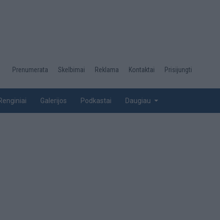
Desktop
Prenumerata
Skelbimai
Reklama
Kontaktai
Prisijungti
menu
top
Renginiai
Galerijos
Podkastai
Daugiau