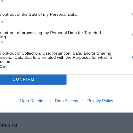
In
 в серую зону из-за роста налогов, а люди стремятся
жных банкнот на случай отключений интернета, объя
o opt-out of the Sale of my Personal Data.
In
to opt-out of processing my Personal Data for Targeted
ing.
In
o opt-out of Collection, Use, Retention, Sale, and/or Sharing
ersonal Data that Is Unrelated with the Purposes for which it
lected.
Out
CONFIRM
Data Deletion
Data Access
Privacy Policy
omiausi