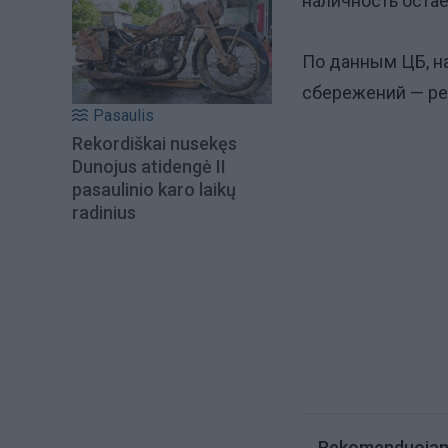
наличность остае
По данным ЦБ, на
сбережений — ре
Pasaulis
Rekordiškai nusekęs
Dunojus atidengė II
pasaulinio karo laikų
radinius
Rekomenduoja