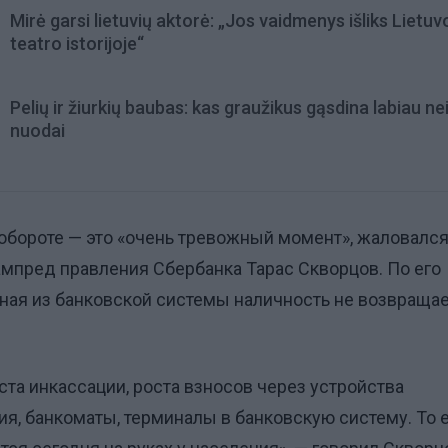
Mirė garsi lietuvių aktorė: „Jos vaidmenys išliks Lietuv
teatro istorijoje“
Pelių ir žiurkių baubas: kas graužikus gąsdina labiau ne
nuodai
обороте — это «очень тревожный момент», жаловался
мпред правления Сбербанка Тарас Скворцов. По его
ная из банковской системы наличность не возвращае
та инкассации, роста взносов через устройства
я, банкоматы, терминалы в банковскую систему. То 