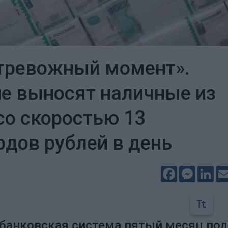
тревожный момент».
е выносят наличные из
со скоростью 13
дов рублей в день
Facebook
Messeng
Lin
банковская система пятый месяц по