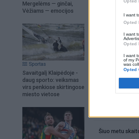
Opted 
Бизнес переходит
Mergelėms — ginčai,
Vėžiams — emocijos
иметь запас бума
I want t
он.
Opted 
I want 
Advertis
Opted 
I want t
of my P
Sportas
was col
Opted 
Savaitgalį Klaipėdoje -
daug sporto: veiksmas
virs penkiose skirtingose
miesto vietose
Šiuo metu skait