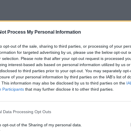
Not Process My Personal Information
to opt-out of the sale, sharing to third parties, or processing of your per
formation for targeted advertising by us, please use the below opt-out s
гом за февраль–июнь объем наличных вырос на 1,9
r selection. Please note that after your opt-out request is processed y
й. В среднем каждый месяц россияне и бизнес выво
eing interest-based ads based on personal information utilized by us or
disclosed to third parties prior to your opt-out. You may separately opt-
 рублей, или 12,6 млрд рублей в день. Рекордный отто
losure of your personal information by third parties on the IAB’s list of
3 млрд рублей — ЦБ зафиксировал в апреле.
. This information may also be disclosed by us to third parties on the
IA
Participants
that may further disclose it to other third parties.
о том, что сформировался устойчивый тренд на
бережений, констатирует управляющий директор «Эк
l Data Processing Opt Outs
в.
o opt-out of the Sharing of my personal data.