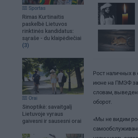
Sportas
Rimas Kurtinaitis
paskelbė Lietuvos
rinktinės kandidatus:
sąraše - du klaipėdiečiai
(3)
Рост наличных в 
июне на ПМЭФ за
словам, выведен
Orai
оборот.
Sinoptikė: savaitgalį
Lietuvoje vyraus
«Мы не видим рос
gaivesni ir sausesni orai
самообслуживани