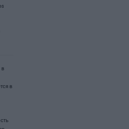
os
i
 в
тся в
есть