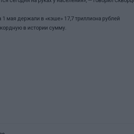
тся сегодня на руках у населения», — говорил Скворц
 1 мая держали в «кэше» 17,7 триллиона рублей
кордную в истории сумму.
me