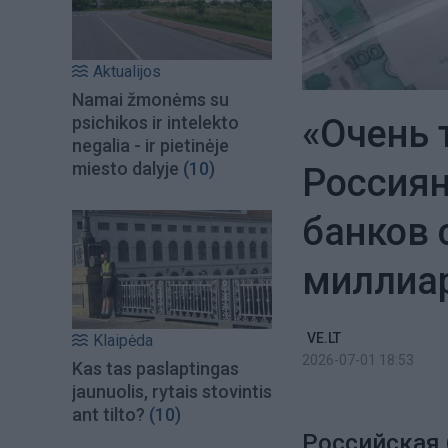
Aktualijos
Namai žmonėms su
«Очень 
psichikos ir intelekto
negalia - ir pietinėje
miesto dalyje
(10)
Россиян
банков 
миллиар
VE.LT
Klaipėda
2026-07-01 18:53
Kas tas paslaptingas
jaunuolis, rytais stovintis
ant tilto?
(10)
Российская 