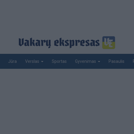
Jūra
Sportas
Pasaulis
Verslas
Gyvenimas