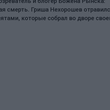
озреватель и блогер Божена Рынска:
ая смерть. Гриша Нехорошев отравил
тами, которые собрал во дворе свое