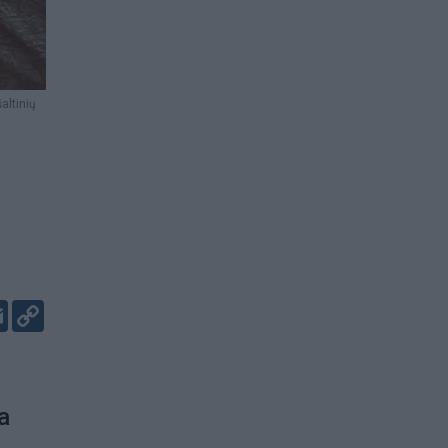
altinių
er
kedIn
Email
Copy
Link
а