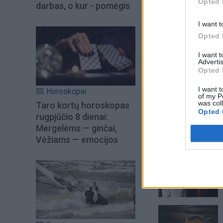
Opted 
darbas, o kur - pomėgis
I want t
Opted 
I want 
Advertis
Opted 
I want t
Horoskopai
of my P
was col
Taro kortų horoskopas
Opted 
rugpjūčio 8 dienai:
Mergelėms — ginčai,
Vėžiams — emocijos
Šiuo metu skait