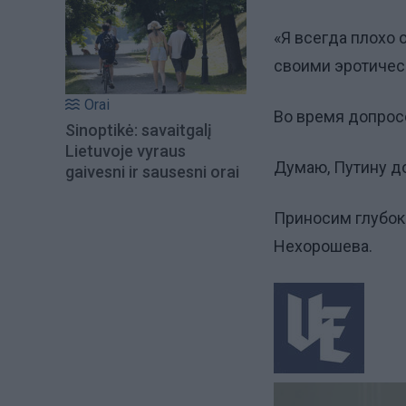
«Я всегда плохо 
своими эротичес
Orai
Во время допросо
Sinoptikė: savaitgalį
Lietuvoje vyraus
Думаю, Путину д
gaivesni ir sausesni orai
Приносим глубок
Нехорошева.