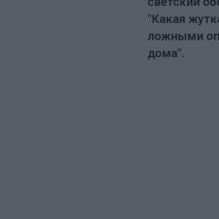
светский об
"Какая жутк
ложными опя
дома".