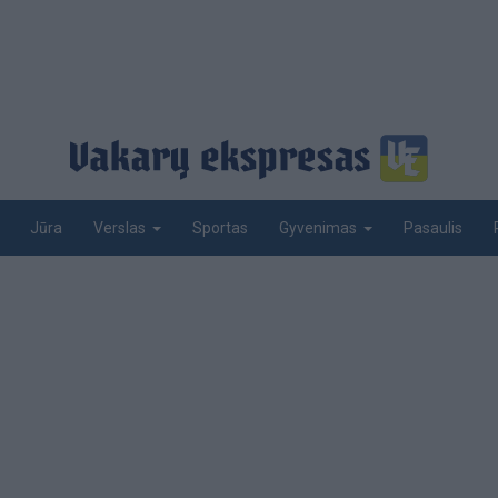
Jūra
Sportas
Pasaulis
Verslas
Gyvenimas