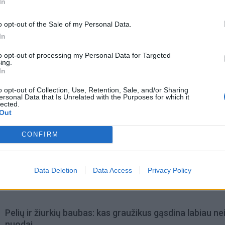
In
o opt-out of the Sale of my Personal Data.
In
to opt-out of processing my Personal Data for Targeted
ing.
In
o opt-out of Collection, Use, Retention, Sale, and/or Sharing
ersonal Data that Is Unrelated with the Purposes for which it
lected.
Out
CONFIRM
omiausi
Mirė garsi lietuvių aktorė: „Jos vaidmenys išliks Lietuv
Data Deletion
Data Access
Privacy Policy
teatro istorijoje“
Pelių ir žiurkių baubas: kas graužikus gąsdina labiau ne
nuodai