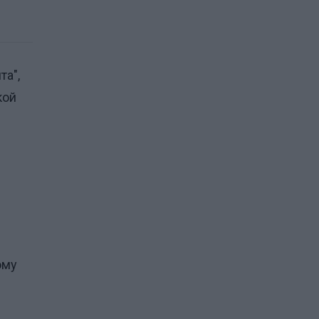
та",
кой
ому