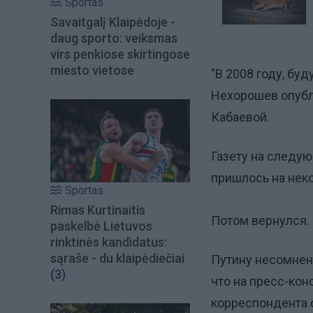
Sportas
Savaitgalį Klaipėdoje -
daug sporto: veiksmas
virs penkiose skirtingose
miesto vietose
"В 2008 году, бу
Нехорошев опубл
Кабаевой.
Газету на следую
пришлось на нек
Sportas
Rimas Kurtinaitis
Потом вернулся.
paskelbė Lietuvos
rinktinės kandidatus:
sąraše - du klaipėdiečiai
Путину несомнен
(3)
что на пресс-кон
корреспондента 