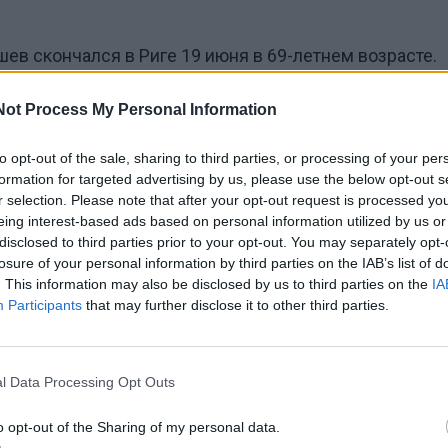
ев скончался в Риге 19 июня в 69-летнем возрасте.
т он проживал в Риге, являясь политическим беженц
Not Process My Personal Information
сы
to opt-out of the sale, sharing to third parties, or processing of your per
formation for targeted advertising by us, please use the below opt-out s
r selection. Please note that after your opt-out request is processed y
ьтет журналистики МГУ, работал в редакции газеты
eing interest-based ads based on personal information utilized by us or
ние", являлся постоянным корреспондентом Русско
disclosed to third parties prior to your opt-out. You may separately opt-
losure of your personal information by third parties on the IAB’s list of
в Москве, заместителем редактора газеты "Мегаполи
. This information may also be disclosed by us to third parties on the
IA
тором журнала "Лица", главным редактором газеты
Participants
that may further disclose it to other third parties.
респондент".
й Мальгин сообщил в своём ТГ-канале:
l Data Processing Opt Outs
o opt-out of the Sharing of my personal data.