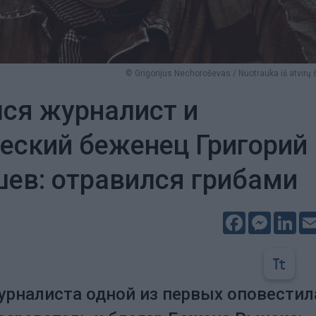
© Grigorijus Nechoroševas / Nuotrauka iš atvirų š
ся журналист и
еский беженец Григорий
ев: отравился грибами
Facebook
Messeng
Lin
урналиста одной из первых оповестил