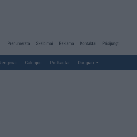
Desktop
Prenumerata
Skelbimai
Reklama
Kontaktai
Prisijungti
menu
top
Renginiai
Galerijos
Podkastai
Daugiau