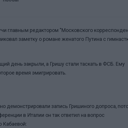
дучи главным редактором "Московского корреспонден
иковал заметку о романе женатого Путина с гимнаст
щий день закрыли, а Гришу стали таскать в ФСБ. Ему
оторое время эмигрировать.
но демонстрировали запись Гришиного допроса, пот
ференции в Италии он так ответил на вопрос
о Кабаевой: