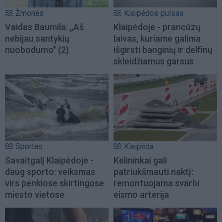
Žmonės
Klaipėdos pulsas
Vaidas Baumila: „Aš
Klaipėdoje - prancūzų
nebijau santykių
laivas, kuriame galima
nuobodumo"
(2)
išgirsti banginių ir delfinų
skleidžiamus garsus
Sportas
Klaipėda
Savaitgalį Klaipėdoje -
Kelininkai gali
daug sporto: veiksmas
patriukšmauti naktį:
virs penkiose skirtingose
remontuojama svarbi
miesto vietose
eismo arterija