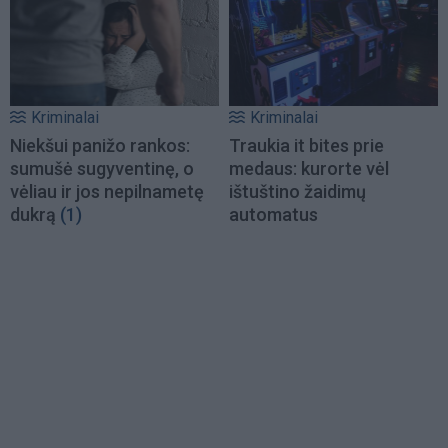
Kriminalai
Kriminalai
Niekšui panižo rankos:
Traukia it bites prie
sumušė sugyventinę, o
medaus: kurorte vėl
vėliau ir jos nepilnametę
ištuštino žaidimų
dukrą
(1)
automatus