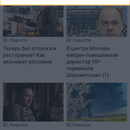
Новости
Новости
Теперь без отпуска и
В центре Москвы
ресторанов? Как
найден повешенным
экономят россияне
директор VIP-
терминала
Шереметьево
(1)
Новости
Новости