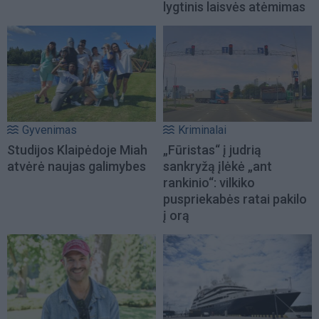
lygtinis laisvės atėmimas
Gyvenimas
Kriminalai
Studijos Klaipėdoje Miah
„Fūristas“ į judrią
atvėrė naujas galimybes
sankryžą įlėkė „ant
rankinio“: vilkiko
puspriekabės ratai pakilo
į orą