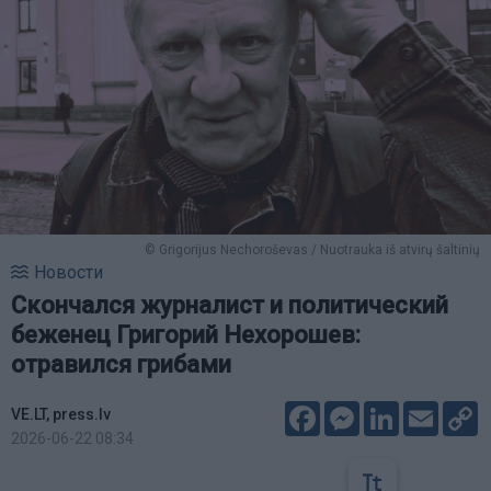
© Grigorijus Nechoroševas / Nuotrauka iš atvirų šaltinių
Новости
Скончался журналист и политический
беженец Григорий Нехорошев:
отравился грибами
Facebook
Messenger
LinkedIn
Email
C
VE.LT, press.lv
L
2026-06-22 08:34