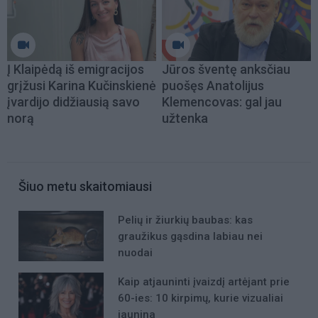
Į Klaipėdą iš emigracijos
Jūros šventę anksčiau
grįžusi Karina Kučinskienė
puošęs Anatolijus
įvardijo didžiausią savo
Klemencovas: gal jau
norą
užtenka
Šiuo metu skaitomiausi
Pelių ir žiurkių baubas: kas
graužikus gąsdina labiau nei
nuodai
Kaip atjauninti įvaizdį artėjant prie
60-ies: 10 kirpimų, kurie vizualiai
jaunina