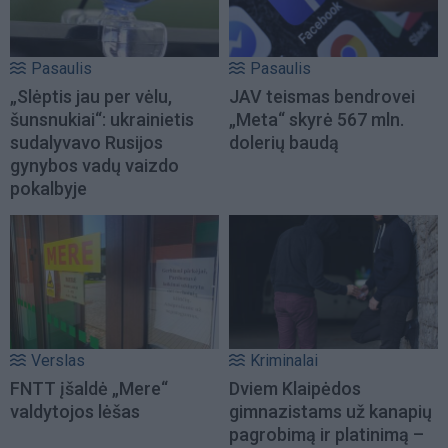
Pasaulis
Pasaulis
„Slėptis jau per vėlu,
JAV teismas bendrovei
šunsnukiai“: ukrainietis
„Meta“ skyrė 567 mln.
sudalyvavo Rusijos
dolerių baudą
gynybos vadų vaizdo
pokalbyje
Verslas
Kriminalai
FNTT įšaldė „Mere“
Dviem Klaipėdos
valdytojos lėšas
gimnazistams už kanapių
pagrobimą ir platinimą –