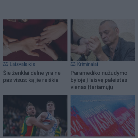
Laisvalaikis
Kriminalai
Šie ženklai delne yra ne
Paramediko nužudymo
pas visus: ką jie reiškia
byloje į laisvę paleistas
vienas įtariamųjų