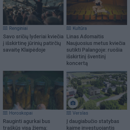
Renginiai
Kultūra
Savo sričių lyderiai kviečia
Linas Adomaitis
į išskirtinę jūrinių patirčių
Naujuosius metus kviečia
savaitę Klaipėdoje
sutikti Palangoje: ruošia
išskirtinį šventinį
koncertą
Horoskopai
Verslas
Rauginti agurkai bus
Į daugiabučio statybas
traškūs visą žiemą:
kaime investuojantis