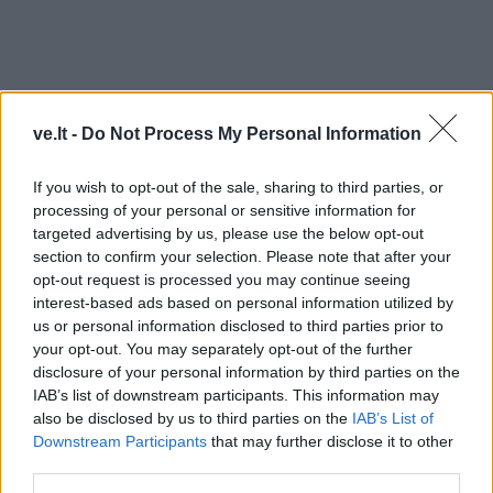
ve.lt -
Do Not Process My Personal Information
If you wish to opt-out of the sale, sharing to third parties, or
TAIP PAT SKAITYKITE
processing of your personal or sensitive information for
targeted advertising by us, please use the below opt-out
section to confirm your selection. Please note that after your
opt-out request is processed you may continue seeing
interest-based ads based on personal information utilized by
us or personal information disclosed to third parties prior to
your opt-out. You may separately opt-out of the further
disclosure of your personal information by third parties on the
Новости
Новости
IAB’s list of downstream participants. This information may
also be disclosed by us to third parties on the
IAB’s List of
НАТО обсуждает
Жителей Подмосковья
Downstream Participants
that may further disclose it to other
размещение ядерного
стали оповещать о
third parties.
оружия вблизи Латвии:
расположении