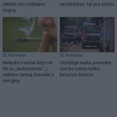
įdėkite tai į stiklainio
verslininkas: tai yra ateitis
dugną
Kriminalai
Kriminalai
Nelaukti svečiai išėjo ne
Užsidegė lauko pavėsinė:
tik su „lauktuvėmis“: į
vos be namų neliko
nakties tamsą išsivedė ir
keturios šeimos
merginą