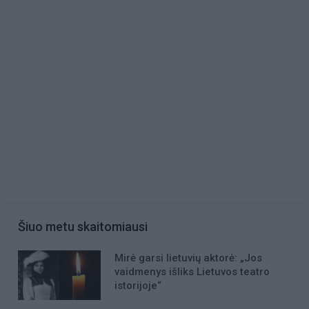
Šiuo metu skaitomiausi
Mirė garsi lietuvių aktorė: „Jos
vaidmenys išliks Lietuvos teatro
istorijoje“