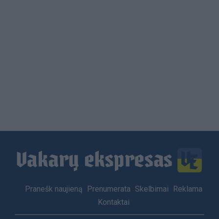
Load
More
Footer
Pranešk naujieną
Prenumerata
Skelbimai
Reklama
menu
Kontaktai