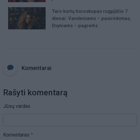
Taro kortų horoskopas rugpjūčio 7
dienai: Vandeniams – pasirinkimas,
Dvyniams – pagreitis
Komentarai
Rašyti komentarą
Jūsų vardas
Komentaras