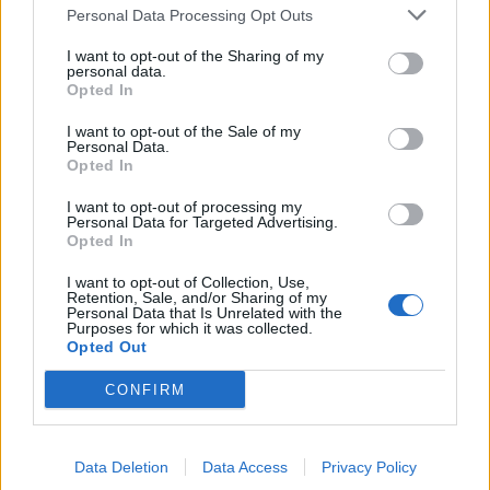
где именно?
бомбоубежищ после
Personal Data Processing Opt Outs
сообщений о
готовящихся ударах
I want to opt-out of the Sharing of my
personal data.
ракетами по Москве
Opted In
I want to opt-out of the Sale of my
Personal Data.
Opted In
I want to opt-out of processing my
Personal Data for Targeted Advertising.
Opted In
Новости
Новости
I want to opt-out of Collection, Use,
Retention, Sale, and/or Sharing of my
Золотая Орда в
Исторический момент
Personal Data that Is Unrelated with the
глубине веков и в наши
на Празднике моря: мэр
Purposes for which it was collected.
Opted Out
дни
Клайпеды Арвидас
Вайткус поблагодарил
CONFIRM
всех, кто внес свой
вклад в организацию
мероприятия
Data Deletion
Data Access
Privacy Policy