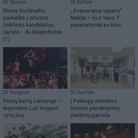
Sportas
Kultūra
Rimas Kurtinaitis
„Scanorama vasara“
paskelbė Lietuvos
Nidoje – tu ir tavo 7
rinktinės kandidatus:
pasimatymai su kinu
sąraše - du klaipėdiečiai
(1)
Renginiai
Sportas
Pirmą kartą Lietuvoje –
Į Palangą atkeliavo
legendinis Las Vegaso
žiemos paralimpinių
vyrų šou
žaidynių paroda