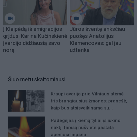
Į Klaipėdą iš emigracijos
Jūros šventę anksčiau
grįžusi Karina Kučinskienė
puošęs Anatolijus
įvardijo didžiausią savo
Klemencovas: gal jau
norą
užtenka
Šiuo metu skaitomiausi
Kraupi avarija prie Vilniaus atėmė
tris brangiausius žmones: pranešė,
kaip bus atsisveikinama su
mergaite, jos mama ir močiute
Padegėjas į kiemą tyliai įsliūkino
naktį: tamsą nušvietė pastatą
apėmusi liepsna