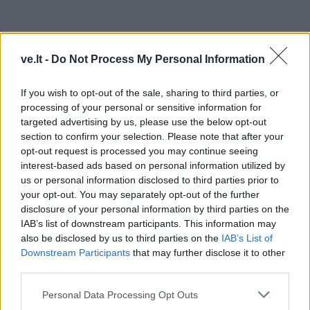
ve.lt -
Do Not Process My Personal Information
If you wish to opt-out of the sale, sharing to third parties, or
processing of your personal or sensitive information for
TAIP PAT SKAITYKITE
targeted advertising by us, please use the below opt-out
section to confirm your selection. Please note that after your
opt-out request is processed you may continue seeing
interest-based ads based on personal information utilized by
us or personal information disclosed to third parties prior to
your opt-out. You may separately opt-out of the further
disclosure of your personal information by third parties on the
IAB’s list of downstream participants. This information may
also be disclosed by us to third parties on the
IAB’s List of
Новости
Новости
Downstream Participants
that may further disclose it to other
НАТО обсуждает
Жителей Подмосковья
third parties.
размещение ядерного
стали оповещать о
Personal Data Processing Opt Outs
оружия вблизи Латвии:
расположении