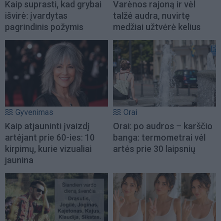
Kaip suprasti, kad grybai
Varėnos rajoną ir vėl
išvirė: įvardytas
talžė audra, nuvirtę
pagrindinis požymis
medžiai užtvėrė kelius
Gyvenimas
Orai
Kaip atjauninti įvaizdį
Orai: po audros – karščio
artėjant prie 60-ies: 10
banga: termometrai vėl
kirpimų, kurie vizualiai
artės prie 30 laipsnių
jaunina