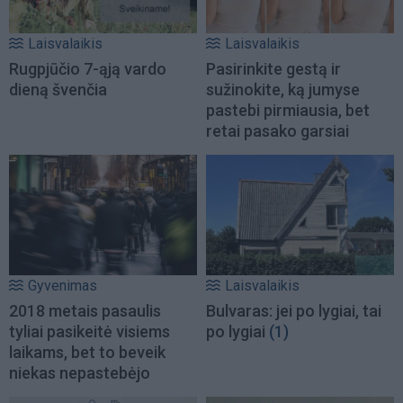
Laisvalaikis
Laisvalaikis
Rugpjūčio 7-ąją vardo
Pasirinkite gestą ir
dieną švenčia
sužinokite, ką jumyse
pastebi pirmiausia, bet
retai pasako garsiai
Gyvenimas
Laisvalaikis
2018 metais pasaulis
Bulvaras: jei po lygiai, tai
tyliai pasikeitė visiems
po lygiai
(1)
laikams, bet to beveik
niekas nepastebėjo