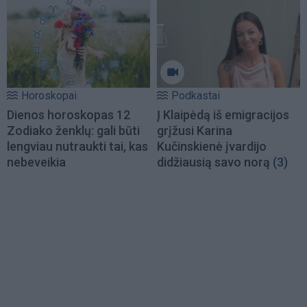
Horoskopai
Podkastai
Dienos horoskopas 12
Į Klaipėdą iš emigracijos
Zodiako ženklų: gali būti
grįžusi Karina
lengviau nutraukti tai, kas
Kučinskienė įvardijo
nebeveikia
didžiausią savo norą
(3)