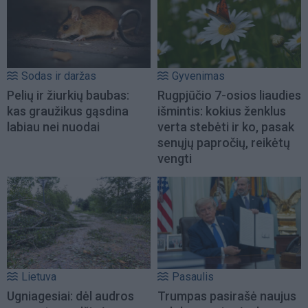
Sodas ir daržas
Gyvenimas
Pelių ir žiurkių baubas:
Rugpjūčio 7-osios liaudies
kas graužikus gąsdina
išmintis: kokius ženklus
labiau nei nuodai
verta stebėti ir ko, pasak
senųjų papročių, reikėtų
vengti
Lietuva
Pasaulis
Ugniagesiai: dėl audros
Trumpas pasirašė naujus