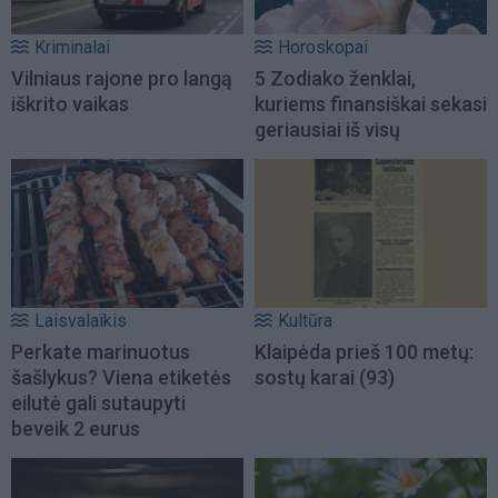
Kriminalai
Horoskopai
Vilniaus rajone pro langą
5 Zodiako ženklai,
iškrito vaikas
kuriems finansiškai sekasi
geriausiai iš visų
Laisvalaikis
Kultūra
Perkate marinuotus
Klaipėda prieš 100 metų:
šašlykus? Viena etiketės
sostų karai (93)
eilutė gali sutaupyti
beveik 2 eurus