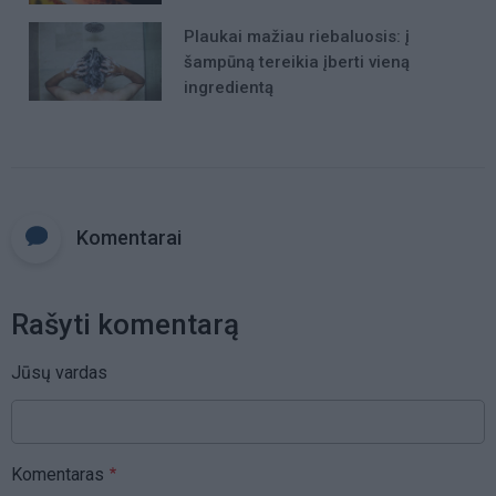
Plaukai mažiau riebaluosis: į
šampūną tereikia įberti vieną
ingredientą
Komentarai
Rašyti komentarą
Jūsų vardas
Komentaras