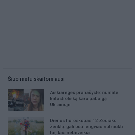
Šiuo metu skaitomiausi
Aiškiaregės pranašystė: numatė
katastrofišką karo pabaigą
Ukrainoje
Dienos horoskopas 12 Zodiako
ženklų: gali būti lengviau nutraukti
tai, kas nebeveikia