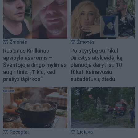
Žmonės
Žmonės
Ruslanas Kirilkinas
Po skyrybų su Pikul
apsipylė ašaromis –
Dirkstys atskleidė, ką
Šventojoje dingo mylimas
planuoja daryti su 10
augintinis: „Tikiu, kad
tūkst. kainavusiu
prašys išpirkos“
sužadėtuvių žiedu
Receptai
Lietuva