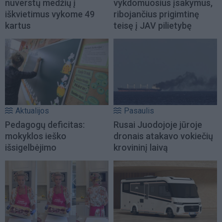
nuverstų medžių į
vykdomuosius įsakymus,
iškvietimus vykome 49
ribojančius prigimtinę
kartus
teisę į JAV pilietybę
Aktualijos
Pasaulis
Pedagogų deficitas:
Rusai Juodojoje jūroje
mokyklos ieško
dronais atakavo vokiečių
išsigelbėjimo
krovininį laivą