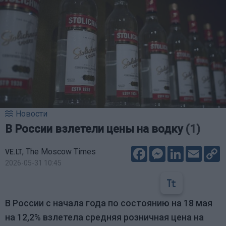
Новости
В России взлетели цены на водку
(1)
Facebook
Messenger
LinkedIn
Email
C
,
The Moscow Times
VE.LT
L
2026-05-31 10:45
В России с начала года по состоянию на 18 мая
на 12,2% взлетела средняя розничная цена на