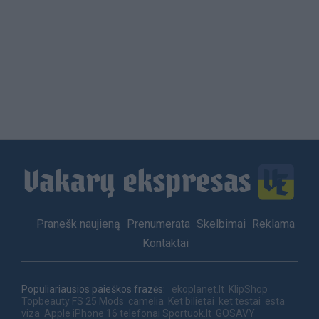
Load
More
Footer
Pranešk naujieną
Prenumerata
Skelbimai
Reklama
menu
Kontaktai
Populiariausios paieškos frazės:
ekoplanet.lt
KlipShop
Topbeauty
FS 25 Mods
camelia
Ket bilietai
ket testai
esta
viza
Apple iPhone 16 telefonai
Sportuok.lt
GOSAVY