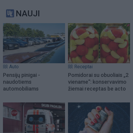
NAUJI
Auto
Receptai
Pensijų pinigai -
Pomidorai su obuoliais „2
naudotiems
viename“: konservavimo
automobiliams
žiemai receptas be acto