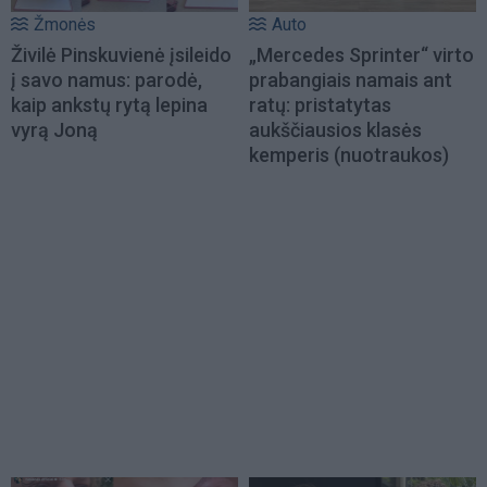
Žmonės
Auto
Živilė Pinskuvienė įsileido
„Mercedes Sprinter“ virto
į savo namus: parodė,
prabangiais namais ant
kaip ankstų rytą lepina
ratų: pristatytas
vyrą Joną
aukščiausios klasės
kemperis (nuotraukos)