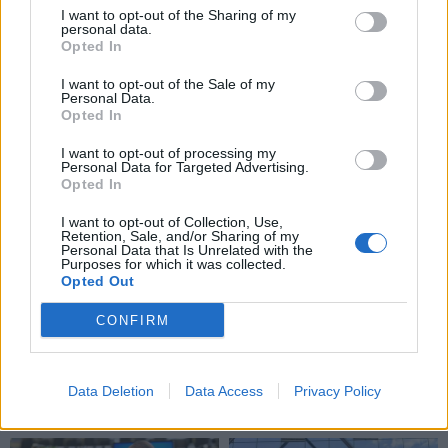
где именно?
бомбоубежищ после
I want to opt-out of the Sharing of my
сообщений о
personal data.
Opted In
готовящихся ударах
ракетами по Москве
I want to opt-out of the Sale of my
Personal Data.
Opted In
I want to opt-out of processing my
Personal Data for Targeted Advertising.
Opted In
I want to opt-out of Collection, Use,
Retention, Sale, and/or Sharing of my
Новости
Новости
Personal Data that Is Unrelated with the
Purposes for which it was collected.
Золотая Орда в
Исторический момент
Opted Out
глубине веков и в наши
на Празднике моря: мэр
дни
Клайпеды Арвидас
CONFIRM
Вайткус поблагодарил
всех, кто внес свой
вклад в организацию
Data Deletion
Data Access
Privacy Policy
мероприятия