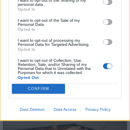
I want to opt-out of the Sharing of my
personal data.
Opted In
I want to opt-out of the Sale of my
Personal Data.
Opted In
I want to opt-out of processing my
Personal Data for Targeted Advertising.
Opted In
Новости
2026-05-12 07:17
I want to opt-out of Collection, Use,
Retention, Sale, and/or Sharing of my
Посетивший парад Путина король
Personal Data that Is Unrelated with the
Purposes for which it was collected.
Малайзии привез из Москвы лимузин
Opted Out
CONFIRM
Data Deletion
Data Access
Privacy Policy