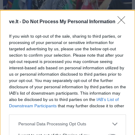
ve.lt -
Do Not Process My Personal Information
If you wish to opt-out of the sale, sharing to third parties, or
processing of your personal or sensitive information for
targeted advertising by us, please use the below opt-out
section to confirm your selection. Please note that after your
opt-out request is processed you may continue seeing
interest-based ads based on personal information utilized by
Новости
2026-05-18 21:34
us or personal information disclosed to third parties prior to
your opt-out. You may separately opt-out of the further
Россияне сократили траты на одежду
disclosure of your personal information by third parties on the
до минимума более чем за 10 лет
IAB’s list of downstream participants. This information may
also be disclosed by us to third parties on the
IAB’s List of
Downstream Participants
that may further disclose it to other
third parties.
Personal Data Processing Opt Outs