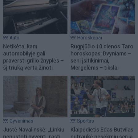
Auto
Horoskopai
Netikėta, kam
Rugpjūčio 10 dienos Taro
automobilyje gali
horoskopas: Dvyniams –
praversti grilio žnyplės –
seni įsitikinimai,
šį triuką verta žinoti
Mergelėms – tikslai
Gyvenimas
Sportas
Justė Navalinskė: „Linkiu
Klaipėdietis Edas Butvilas
nenustoti gyventi, rasti
nutraukė nesėkmių seriją