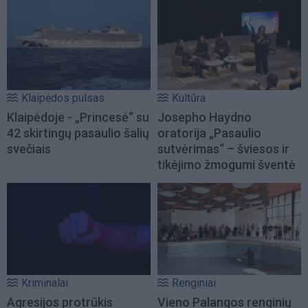
Klaipėdos pulsas
Kultūra
Klaipėdoje - „Princesė“ su
Josepho Haydno
42 skirtingų pasaulio šalių
oratorija „Pasaulio
svečiais
sutvėrimas“ – šviesos ir
tikėjimo žmogumi šventė
Kriminalai
Renginiai
Agresijos protrūkis
Vieno Palangos renginių