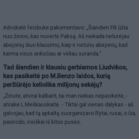
Advokatė feisbuke pakomentavo: „Šiandien FB ūžia
nuo žinios, kas nuvertė Paksą. Aš niekada neturėjau
abejonių šiuo klausimu, kaip ir neturiu abejonių, kad
karma visus anksčiau ar vėliau suranda."
Tad šiandien ir klausiu gerbiamos Liudvikos,
kas pasikeitė po M.Benzo laidos, kurią
peržiūrėjo keliolika milijonų sekėjų?
„Žinote, atvirai kalbant, tai man niekas nepasikeitė, -
atsakė L.Meškauskaitė. - Tiktai gal vienas dalykas - aš
galvojau, kad tą apkaltą suorganizavo Rytai, rusai, o čia,
pasirodo, visiškai iš kitos pusės.