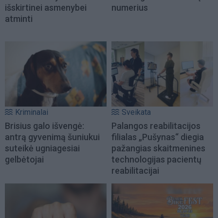
išskirtinei asmenybei
numerius
atminti
Kriminalai
Sveikata
Brisius galo išvengė:
Palangos reabilitacijos
antrą gyvenimą šuniukui
filialas „Pušynas“ diegia
suteikė ugniagesiai
pažangias skaitmenines
gelbėtojai
technologijas pacientų
reabilitacijai