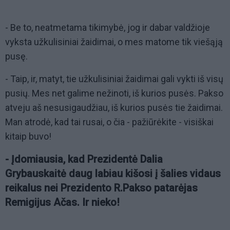
- Be to, neatmetama tikimybė, jog ir dabar valdžioje
vyksta užkulisiniai žaidimai, o mes matome tik viešąją
pusę.
- Taip, ir, matyt, tie užkulisiniai žaidimai gali vykti iš visų
pusių. Mes net galime nežinoti, iš kurios pusės. Pakso
atveju aš nesusigaudžiau, iš kurios pusės tie žaidimai.
Man atrodė, kad tai rusai, o čia - pažiūrėkite - visiškai
kitaip buvo!
- Įdomiausia, kad Prezidentė Dalia
Grybauskaitė daug labiau kišosi į šalies vidaus
reikalus nei Prezidento R.Pakso patarėjas
Remigijus Ačas. Ir nieko!