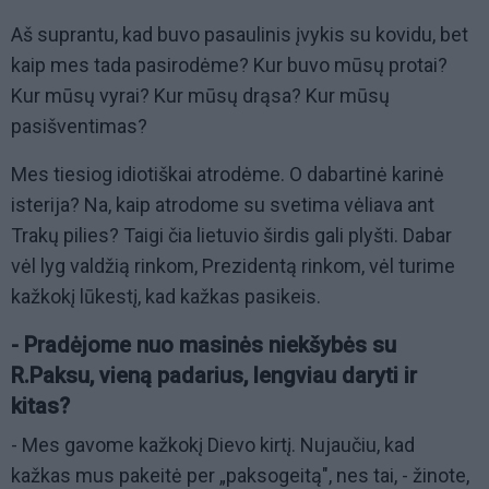
Aš suprantu, kad buvo pasaulinis įvykis su kovidu, bet
kaip mes tada pasirodėme? Kur buvo mūsų protai?
Kur mūsų vyrai? Kur mūsų drąsa? Kur mūsų
pasišventimas?
Mes tiesiog idiotiškai atrodėme. O dabartinė karinė
isterija? Na, kaip atrodome su svetima vėliava ant
Trakų pilies? Taigi čia lietuvio širdis gali plyšti. Dabar
vėl lyg valdžią rinkom, Prezidentą rinkom, vėl turime
kažkokį lūkestį, kad kažkas pasikeis.
- Pradėjome nuo masinės niekšybės su
R.Paksu, vieną padarius, lengviau daryti ir
kitas?
- Mes gavome kažkokį Dievo kirtį. Nujaučiu, kad
kažkas mus pakeitė per „paksogeitą", nes tai, - žinote,