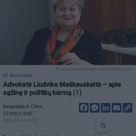
© Liudvika Meškauskaitė. Stasio Žumbio nuotr.
Nuomonės
Advokatė Liudvika Meškauskaitė – apie
sąžinę ir politikų karmą
(1)
Facebook
Messenger
LinkedIn
Email
C
,
Olava
Respublika.lt
L
STRIKULIENĖ
2025-04-13 18:55