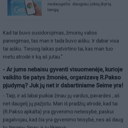
nedaugelis: daugiau jokių įkyrių
langų
Kad tai buvo susidorojimas, žmonių valios
paneigimas, tas man ir tada buvo aišku. Ir dabar visa
tai aišku. Tiesiog laikas patvirtino tai, kas man tuo
metu atrodė ir ką aš jutau."
- Ar jums nebaisu gyventi visuomenėje, kurioje
vaikšto tie patys žmonės, organizavę R.Pakso
pjudymą? Juk jų net ir dabartiniame Seime yra!
- Taip, ir aš labai puikiai žinau jų vardus, pavardes , aš
net daugelį jų pažįstu. Man iš pradžių atrodė, kad tai
(R.Pakso apkalta) yra gyvenimo neteisybė, paskui
pagalvojau, kad čia yra gyvenimo teisybė, nes aš daug
tų žmonių žinau, ir jų likimus.