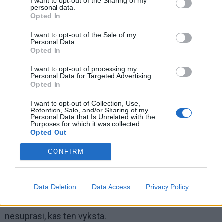
I want to opt-out of the Sharing of my
personal data.
Opted In
I want to opt-out of the Sale of my
Personal Data.
Opted In
I want to opt-out of processing my
Personal Data for Targeted Advertising.
Opted In
I want to opt-out of Collection, Use,
Retention, Sale, and/or Sharing of my
Personal Data that Is Unrelated with the
Purposes for which it was collected.
Opted Out
CONFIRM
Paskui pradėjome ristis, atsimenate, kaip po to
„paksogeito" prasidėjo skandalai (dėl galimai
Data Deletion
Data Access
Privacy Policy
neteisėto partijų finansavimo, - red. past.) Seime,
paskui prasidėjo neaiški istorija su pedofilija, kai
nesuprasi, kas ten vyksta.