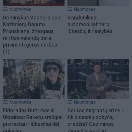
Nuomonės
Nuomonės
Dominykas Vanhara apie
Vandeniliniai
Kazimierą Danutę
automobiliai: tarp
Prunskienę: žmogaus
lūkesčių ir realybės
mirties valandą dera
prisiminti gerus darbus
(1)
Nuomonės
Nuomonės
Eldoradas Butrimas iš
Seutos migrantų krizė –
Ukrainos: Raketų smūgiai,
tik didesnių pokyčių
protestai ir lūkesčiai dėl
pradžia? Gediminas
pokyčių
Žiemelis įvardijo