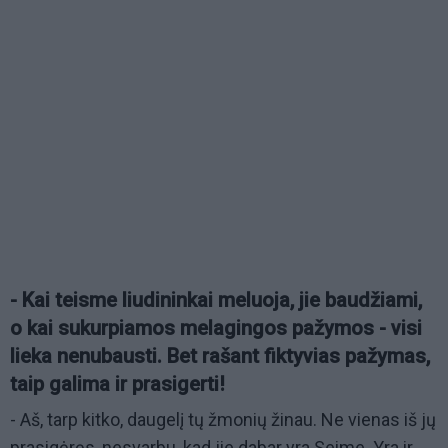
- Kai teisme liudininkai meluoja, jie baudžiami,
o kai sukurpiamos melagingos pažymos - visi
lieka nenubausti. Bet rašant fiktyvias pažymas,
taip galima ir prasigerti!
- Aš, tarp kitko, daugelį tų žmonių žinau. Ne vienas iš jų
prasigėręs, nesvarbu, kad jie dabar yra Seime. Yra ir