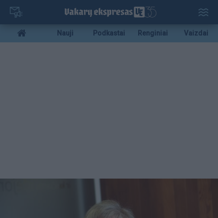
Pereiti
į
pagrindinį
Mobile
Nauji
Podkastai
Renginiai
Vaizdai
turinį
menu
bottom