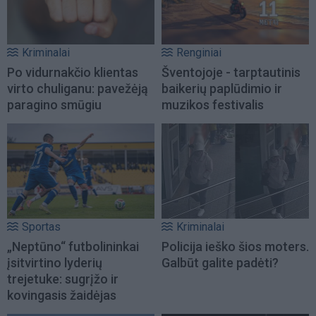
Kriminalai
Renginiai
Po vidurnakčio klientas
Šventojoje - tarptautinis
virto chuliganu: pavežėją
baikerių paplūdimio ir
paragino smūgiu
muzikos festivalis
Sportas
Kriminalai
„Neptūno“ futbolininkai
Policija ieško šios moters.
įsitvirtino lyderių
Galbūt galite padėti?
trejetuke: sugrįžo ir
kovingasis žaidėjas