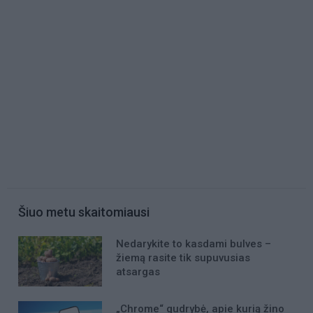
Šiuo metu skaitomiausi
Nedarykite to kasdami bulves –
žiemą rasite tik supuvusias
atsargas
„Chrome“ gudrybė, apie kurią žino