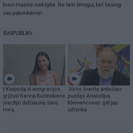
buvo masinė niekšybė. Ne tam žmogui, bet tiesiog
sau pakenkėme!
Į Klaipėdą iš emigracijos
Jūros šventę anksčiau
grįžusi Karina Kučinskienė
puošęs Anatolijus
įvardijo didžiausią savo
Klemencovas: gal jau
norą
užtenka