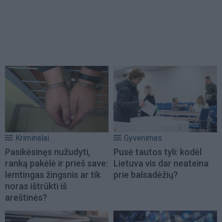
Kriminalai
Gyvenimas
Pasikėsinęs nužudyti,
Pusė tautos tyli: kodėl
ranką pakėlė ir prieš save:
Lietuva vis dar neateina
lemtingas žingsnis ar tik
prie balsadėžių?
noras ištrūkti iš
areštinės?