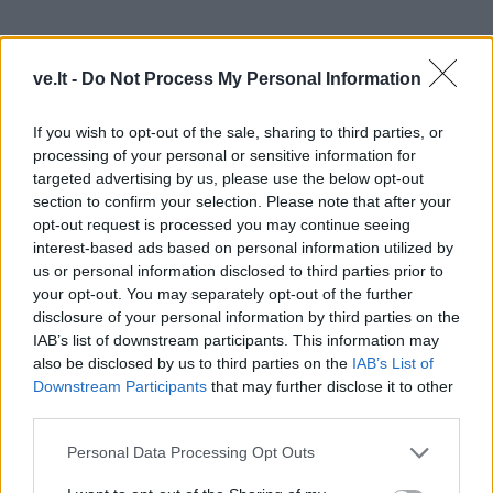
ve.lt -
Do Not Process My Personal Information
If you wish to opt-out of the sale, sharing to third parties, or
Aš kalbu su jais, aš juos pažįstu, matau, kaip jie kalba,
processing of your personal or sensitive information for
targeted advertising by us, please use the below opt-out
ir kartais galvoju - jie yra mirę žmonės! Suprantate, jie
section to confirm your selection. Please note that after your
kitokioje, paralelinėje realybėje. Nežinau, kas čia su
opt-out request is processed you may continue seeing
mumis atsitiko, bet labai pajutau, kad per šitą
interest-based ads based on personal information utilized by
us or personal information disclosed to third parties prior to
„paksogeitą" mes kažką prarandame.
your opt-out. You may separately opt-out of the further
disclosure of your personal information by third parties on the
Kai ėjome į Baltijos kelią, į mitingus, stovėjome prie
IAB’s list of downstream participants. This information may
mūsų parlamento ir tą patį Landsbergį dar gerbėme,
also be disclosed by us to third parties on the
IAB’s List of
juk buvo laikas, kai ta laisvė mus tikrai „vežė". Na, buvo
Downstream Participants
that may further disclose it to other
third parties.
sunkus periodas per blokadą, bet išgyvenome,
valstybę kūrėme, laukėme įstojimo į Europos Sąjungą.
Personal Data Processing Opt Outs
Tikėjome.