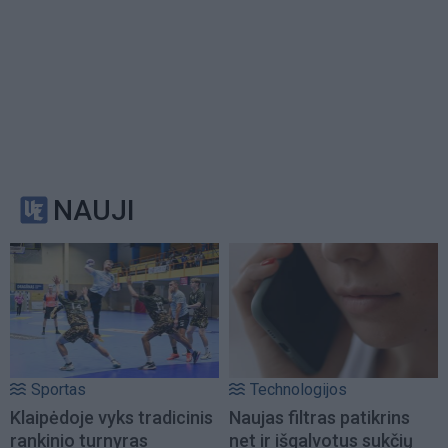
NAUJI
Sportas
Technologijos
Klaipėdoje vyks tradicinis
Naujas filtras patikrins
rankinio turnyras
net ir išgalvotus sukčių