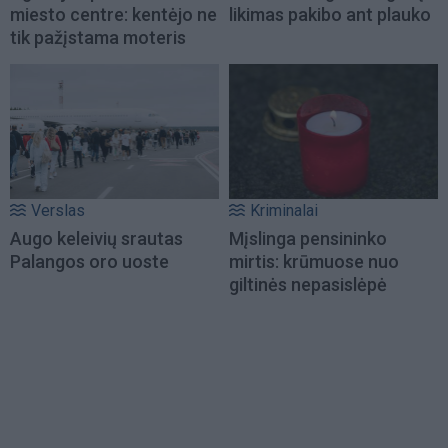
miesto centre: kentėjo ne
likimas pakibo ant plauko
tik pažįstama moteris
Verslas
Kriminalai
Augo keleivių srautas
Mįslinga pensininko
Palangos oro uoste
mirtis: krūmuose nuo
giltinės nepasislėpė