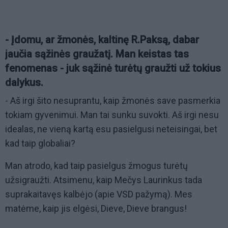
- Įdomu, ar žmonės, kaltinę R.Paksą, dabar
jaučia sąžinės graužatį. Man keistas tas
fenomenas - juk sąžinė turėtų graužti už tokius
dalykus.
- Aš irgi šito nesuprantu, kaip žmonės save pasmerkia
tokiam gyvenimui. Man tai sunku suvokti. Aš irgi nesu
idealas, ne vieną kartą esu pasielgusi neteisingai, bet
kad taip globaliai?
Man atrodo, kad taip pasielgus žmogus turėtų
užsigraužti. Atsimenu, kaip Mečys Laurinkus tada
suprakaitavęs kalbėjo (apie VSD pažymą). Mes
matėme, kaip jis elgėsi, Dieve, Dieve brangus!