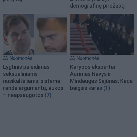
demografinę priežastį
Nuomonės
Nuomonės
Lygtinis paleidimas
Karybos ekspertai
seksualiniams
Aurimas Navys ir
nusikaltėliams: sistema
Mindaugas Sėjūnas: Kada
randa argumentų, aukos
baigsis karas
(1)
– neapsaugotos
(7)