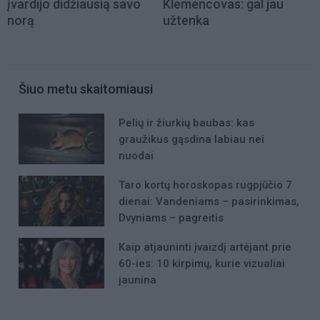
įvardijo didžiausią savo
Klemencovas: gal jau
norą
užtenka
Šiuo metu skaitomiausi
Pelių ir žiurkių baubas: kas
graužikus gąsdina labiau nei
nuodai
Taro kortų horoskopas rugpjūčio 7
dienai: Vandeniams – pasirinkimas,
Dvyniams – pagreitis
Kaip atjauninti įvaizdį artėjant prie
60-ies: 10 kirpimų, kurie vizualiai
jaunina