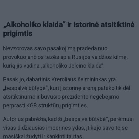
„Alkoholiko klaida“ ir istorinė atsitiktinė
prigimtis
Nevzorovas savo pasakojimą pradeda nuo
provokuojančios tezės apie Rusijos valdžios kilmę,
kurią jis vadina „alkoholiko Jelcino klaida“.
Pasak jo, dabartinis Kremliaus šeimininkas yra
„bespalvė būtybė“, kuri į istorinę areną pateko tik dėl
atsitiktinumo ir buvusio prezidento negebėjimo
perprasti KGB struktūrų prigimties.
Autorius pabrėžia, kad ši „bespalvė būtybė“, perėmusi
visas didžiausias imperines ydas, įtikėjo savo teise
masiškai žudyti ir kankinti tautas.