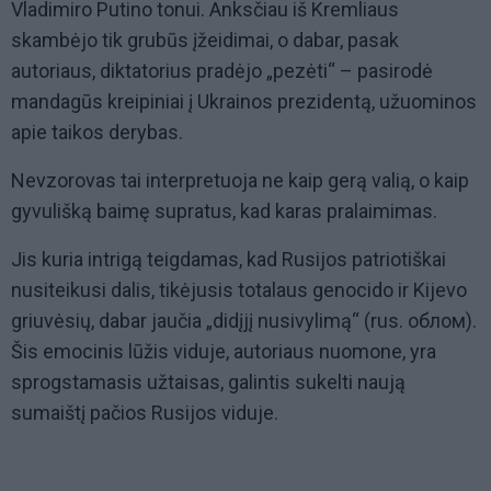
Vladimiro Putino tonui. Anksčiau iš Kremliaus
skambėjo tik grubūs įžeidimai, o dabar, pasak
autoriaus, diktatorius pradėjo „pezėti“ – pasirodė
mandagūs kreipiniai į Ukrainos prezidentą, užuominos
apie taikos derybas.
Nevzorovas tai interpretuoja ne kaip gerą valią, o kaip
gyvulišką baimę supratus, kad karas pralaimimas.
Jis kuria intrigą teigdamas, kad Rusijos patriotiškai
nusiteikusi dalis, tikėjusis totalaus genocido ir Kijevo
griuvėsių, dabar jaučia „didįjį nusivylimą“ (rus. облом).
Šis emocinis lūžis viduje, autoriaus nuomone, yra
sprogstamasis užtaisas, galintis sukelti naują
sumaištį pačios Rusijos viduje.