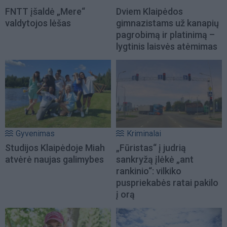
FNTT įšaldė „Mere“
Dviem Klaipėdos
valdytojos lėšas
gimnazistams už kanapių
pagrobimą ir platinimą –
lygtinis laisvės atėmimas
Gyvenimas
Kriminalai
Studijos Klaipėdoje Miah
„Fūristas“ į judrią
atvėrė naujas galimybes
sankryžą įlėkė „ant
rankinio“: vilkiko
puspriekabės ratai pakilo
į orą