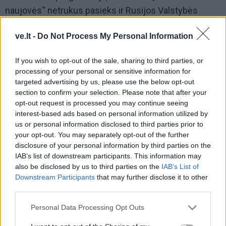
naujovės“ netrukus pasieks ir Rusijos Valstybės
Dūmą. Tai kuria nejaukią prognozę apie tai, kaip toli
ve.lt -
Do Not Process My Personal Information
gali nueiti režimas, bandydamas apsaugoti savo fizinį
išlikimą.
If you wish to opt-out of the sale, sharing to third parties, or
processing of your personal or sensitive information for
targeted advertising by us, please use the below opt-out
section to confirm your selection. Please note that after your
opt-out request is processed you may continue seeing
interest-based ads based on personal information utilized by
us or personal information disclosed to third parties prior to
your opt-out. You may separately opt-out of the further
disclosure of your personal information by third parties on the
IAB’s list of downstream participants. This information may
also be disclosed by us to third parties on the
IAB’s List of
Downstream Participants
that may further disclose it to other
third parties.
Personal Data Processing Opt Outs
Europos naivumas ir „antisanitarinis“