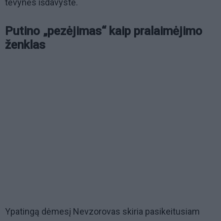
tėvynės išdavystė.
Putino „pezėjimas“ kaip pralaimėjimo
ženklas
Ypatingą dėmesį Nevzorovas skiria pasikeitusiam