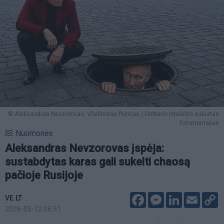
© Aleksandras Nevzorovas, Vladimiras Putinas / Dirbtinio intelekto sukurtas
fotomontažas
Nuomonės
Aleksandras Nevzorovas įspėja:
sustabdytas karas gali sukelti chaosą
pačioje Rusijoje
Facebook
Messenger
LinkedIn
Email
C
VE.LT
L
2026-05-12 06:51