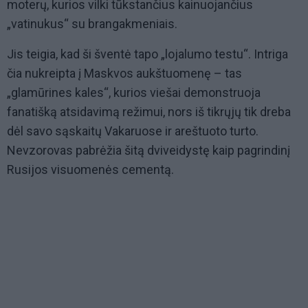
moterų, kurios vilki tūkstančius kainuojančius
„vatinukus“ su brangakmeniais.
Jis teigia, kad ši šventė tapo „lojalumo testu“. Intriga
čia nukreipta į Maskvos aukštuomenę – tas
„glamūrines kales“, kurios viešai demonstruoja
fanatišką atsidavimą režimui, nors iš tikrųjų tik dreba
dėl savo sąskaitų Vakaruose ir areštuoto turto.
Nevzorovas pabrėžia šitą dviveidystę kaip pagrindinį
Rusijos visuomenės cementą.