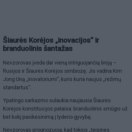
Šiaurės Korėjos „inovacijos“ ir
branduolinis šantažas
Nevzorovas įveda dar vieną intriguojančią liniją –
Rusijos ir Šiaurės Korėjos simbiozę. Jis vadina Kim
Jong Uną „inovatoriumi“, kuris kuria naujus „režimų
standartus“.
Ypatingo sarkazmo sulaukia naujausia Šiaurės
Korėjos konstitucijos pataisa: branduolinis smūgis už
bet kokį pasikėsinimą į lyderio gyvybę.
Nevzorovas prognozuoja, kad tokios „teisines