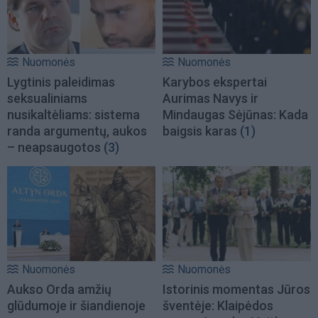
Nuomonės
Nuomonės
Lygtinis paleidimas
Karybos ekspertai
seksualiniams
Aurimas Navys ir
nusikaltėliams: sistema
Mindaugas Sėjūnas: Kada
randa argumentų, aukos
baigsis karas
(1)
– neapsaugotos
(3)
Nuomonės
Nuomonės
Aukso Orda amžių
Istorinis momentas Jūros
glūdumoje ir šiandienoje
šventėje: Klaipėdos