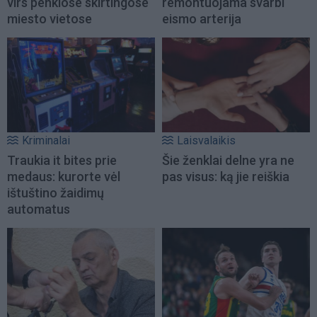
virs penkiose skirtingose
remontuojama svarbi
miesto vietose
eismo arterija
Kriminalai
Laisvalaikis
Traukia it bites prie
Šie ženklai delne yra ne
medaus: kurorte vėl
pas visus: ką jie reiškia
ištuštino žaidimų
automatus