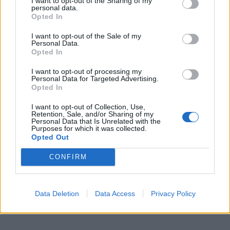
I want to opt-out of the Sharing of my
personal data.
derybininkas
Opted In
Autorius negaili karčių žodžių Vakarų lyderiams, ypač
I want to opt-out of the Sale of my
Personal Data.
Suomijos prezidentui. Jis kelia klausimą: kaip po
Opted In
ketverių metų žiauraus karo kažkas dar gali tikėti
I want to opt-out of processing my
derybomis su „kliniškai nesveiku“ subjektu?
Personal Data for Targeted Advertising.
Opted In
Nevzorovo nuomone, siūlymas derybininku skirti
I want to opt-out of Collection, Use,
Retention, Sale, and/or Sharing of my
Gerhardą Schröderį, kurį jis vadina „Kremliaus grindų
Personal Data that Is Unrelated with the
Purposes for which it was collected.
plovėju“, yra pasityčiojimas iš pačios diplomatijos
Opted Out
idėjos.
CONFIRM
Data Deletion
Data Access
Privacy Policy