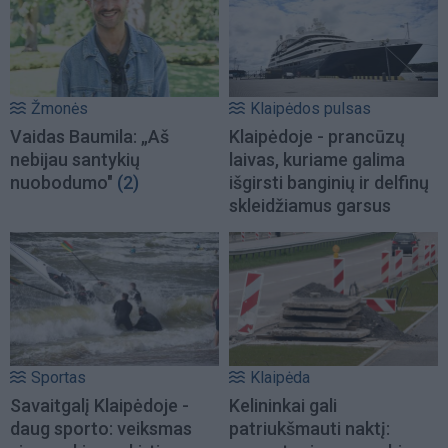
Žmonės
Klaipėdos pulsas
Vaidas Baumila: „Aš
Klaipėdoje - prancūzų
nebijau santykių
laivas, kuriame galima
nuobodumo"
(2)
išgirsti banginių ir delfinų
skleidžiamus garsus
Sportas
Klaipėda
Savaitgalį Klaipėdoje -
Kelininkai gali
daug sporto: veiksmas
patriukšmauti naktį: