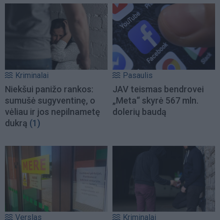
Kriminalai
Pasaulis
Niekšui panižo rankos:
JAV teismas bendrovei
sumušė sugyventinę, o
„Meta“ skyrė 567 mln.
vėliau ir jos nepilnametę
dolerių baudą
dukrą
(1)
Verslas
Kriminalai