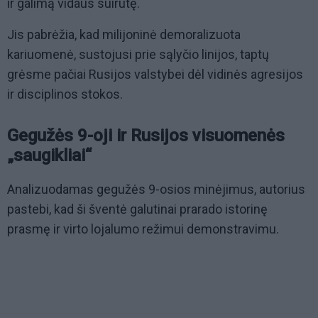
ir galimą vidaus suirutę.
Jis pabrėžia, kad milijoninė demoralizuota
kariuomenė, sustojusi prie sąlyčio linijos, taptų
grėsme pačiai Rusijos valstybei dėl vidinės agresijos
ir disciplinos stokos.
Gegužės 9-oji ir Rusijos visuomenės
„saugikliai“
Analizuodamas gegužės 9-osios minėjimus, autorius
pastebi, kad ši šventė galutinai prarado istorinę
prasmę ir virto lojalumo režimui demonstravimu.