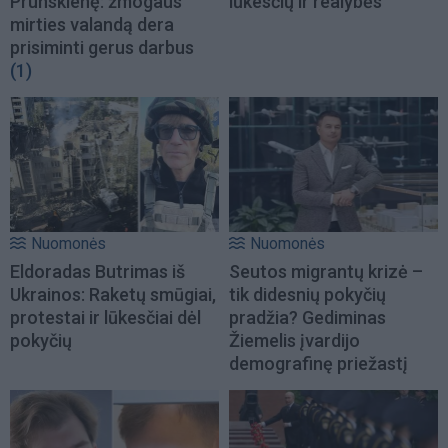
Prunskienę: žmogaus
lūkesčių ir realybės
mirties valandą dera
prisiminti gerus darbus
(1)
Nuomonės
Nuomonės
Eldoradas Butrimas iš
Seutos migrantų krizė –
Ukrainos: Raketų smūgiai,
tik didesnių pokyčių
protestai ir lūkesčiai dėl
pradžia? Gediminas
pokyčių
Žiemelis įvardijo
demografinę priežastį