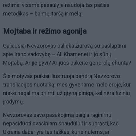
režimai visame pasaulyje naudoja tas pačias
metodikas – baimę, taršą ir melą.
Mojtaba ir režimo agonija
Galiausiai Nevzorovas palieka žiūrovą su paslaptimi
apie Irano vadovybę – Ali Khamenei ir jo sūnų
Mojtabą. Ar jie gyvi? Ar juos pakeitė generolų chunta?
Šis motyvas puikiai iliustruoja bendrą Nevzorovo
transliacijos nuotaiką: mes gyvename melo eroje, kur
nieko negalima priimti už gryną pinigą, kol nėra fizinių
įrodymų.
Nevzorovas savo pasakojimą baigia raginimu
nepasiduoti dvasiniam snauduliui ir suprasti, kad
Ukraina dabar yra tas taškas, kuris nulems, ar