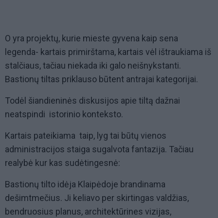
O yra projektų, kurie mieste gyvena kaip sena
legenda- kartais primirštama, kartais vėl ištraukiama iš
stalčiaus, tačiau niekada iki galo neišnykstanti.
Bastionų tiltas priklauso būtent antrajai kategorijai.
Todėl šiandieninės diskusijos apie tiltą dažnai
neatspindi istorinio konteksto.
Kartais pateikiama taip, lyg tai būtų vienos
administracijos staiga sugalvota fantazija. Tačiau
realybė kur kas sudėtingesnė:
Bastionų tilto idėja Klaipėdoje brandinama
dešimtmečius. Ji keliavo per skirtingas valdžias,
bendruosius planus, architektūrines vizijas,