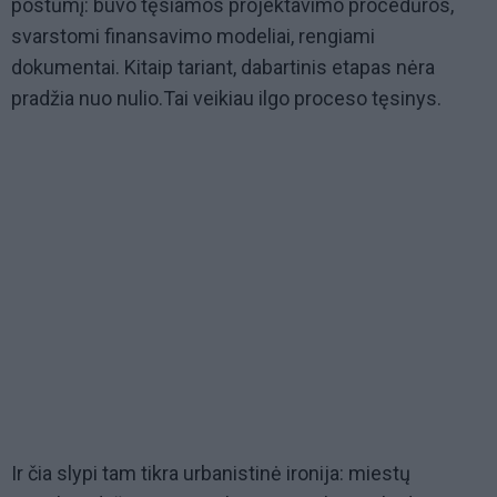
postūmį: buvo tęsiamos projektavimo procedūros,
svarstomi finansavimo modeliai, rengiami
dokumentai. Kitaip tariant, dabartinis etapas nėra
pradžia nuo nulio.Tai veikiau ilgo proceso tęsinys.
Ir čia slypi tam tikra urbanistinė ironija: miestų