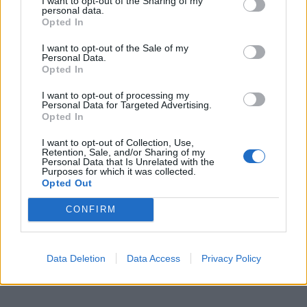
I want to opt-out of the Sharing of my
personal data.
- sumažinti apkrovą Tiltų gatvei;
Opted In
- mažinti tranzitą per senamiestį;
I want to opt-out of the Sale of my
Personal Data.
- pagerinti susisiekimą tarp pietinės ir centrinės
Opted In
miesto dalių;
I want to opt-out of processing my
- sukurti alternatyvią jungtį per Danę;
Personal Data for Targeted Advertising.
- skatinti teritorijų aplink Bastionų kompleksą ir Jono
Opted In
kalnelį vystymą.
I want to opt-out of Collection, Use,
Retention, Sale, and/or Sharing of my
Personal Data that Is Unrelated with the
Tuometinė vizija buvo gerokai ambicingesnė nei
Purposes for which it was collected.
Opted Out
dabartinė. Ir, reikia pripažinti, agresyvesnė. Buvo
kalbama apie pakeliamą tiltą, intensyvesnį automobilių
CONFIRM
eismą, platesnę važiuojamąją dalį. Kai kurie gyventojai
ir urbanistai tokį projektą laikė pernelyg masyviu
Data Deletion
Data Access
Privacy Policy
istorinei miesto daliai.