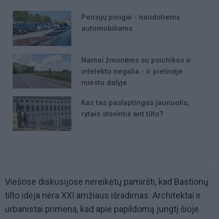
Pensijų pinigai - naudotiems
automobiliams
Namai žmonėms su psichikos ir
intelekto negalia - ir pietinėje
miesto dalyje
Kas tas paslaptingas jaunuolis,
rytais stovintis ant tilto?
Viešose diskusijose nereikėtų pamiršti, kad Bastionų
tilto idėja nėra XXI amžiaus išradimas. Architektai ir
urbanistai primena, kad apie papildomą jungtį šioje