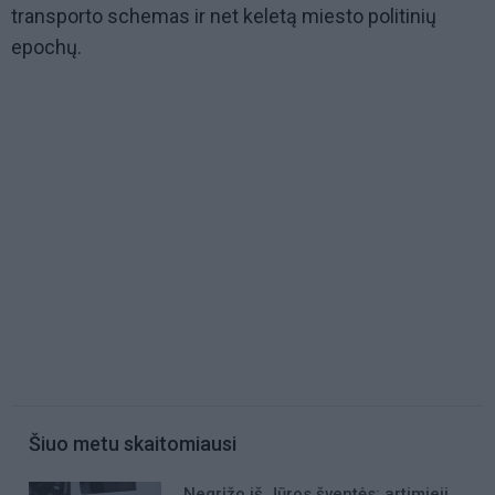
transporto schemas ir net keletą miesto politinių
epochų.
Šiuo metu skaitomiausi
Negrįžo iš Jūros šventės: artimieji