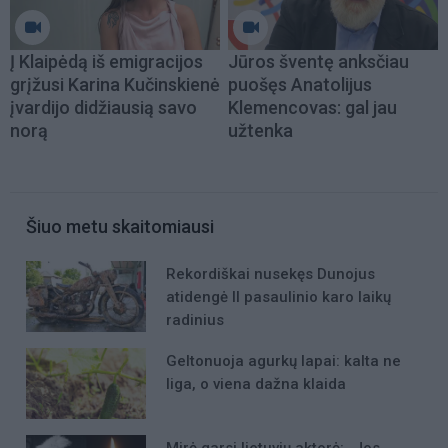
Į Klaipėdą iš emigracijos
Jūros šventę anksčiau
grįžusi Karina Kučinskienė
puošęs Anatolijus
įvardijo didžiausią savo
Klemencovas: gal jau
norą
užtenka
Šiuo metu skaitomiausi
Rekordiškai nusekęs Dunojus
atidengė II pasaulinio karo laikų
radinius
Geltonuoja agurkų lapai: kalta ne
liga, o viena dažna klaida