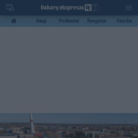
Pereiti
į
pagrindinį
Mobile
Nauji
Podkastai
Renginiai
Vaizdai
turinį
menu
bottom