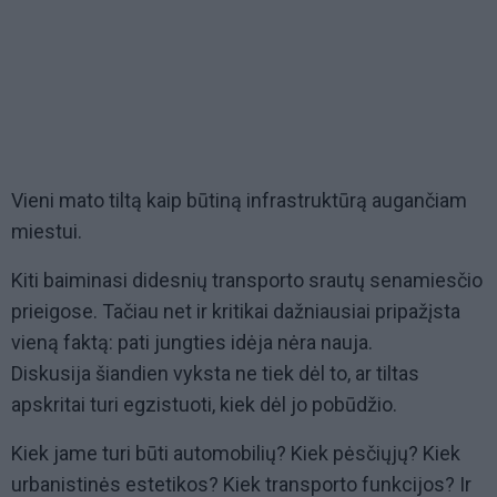
Vieni mato tiltą kaip būtiną infrastruktūrą augančiam
miestui.
Kiti baiminasi didesnių transporto srautų senamiesčio
prieigose. Tačiau net ir kritikai dažniausiai pripažįsta
vieną faktą: pati jungties idėja nėra nauja.
Diskusija šiandien vyksta ne tiek dėl to, ar tiltas
apskritai turi egzistuoti, kiek dėl jo pobūdžio.
Kiek jame turi būti automobilių? Kiek pėsčiųjų? Kiek
urbanistinės estetikos? Kiek transporto funkcijos? Ir