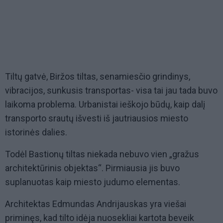
Tiltų gatvė, Biržos tiltas, senamiesčio grindinys,
vibracijos, sunkusis transportas- visa tai jau tada buvo
laikoma problema. Urbanistai ieškojo būdų, kaip dalį
transporto srautų išvesti iš jautriausios miesto
istorinės dalies.
Todėl Bastionų tiltas niekada nebuvo vien „gražus
architektūrinis objektas“. Pirmiausia jis buvo
suplanuotas kaip miesto judumo elementas.
Architektas Edmundas Andrijauskas yra viešai
priminęs, kad tilto idėja nuosekliai kartota beveik