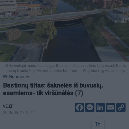
© Gyventojai mano, kad naujas Bastionų tiltas sunaikins šalia esantį Danės
parką ir taršą šioje vietoje padidins kelis kartus. Projektuotojų vizualizacija.
Nuomonės
Bastionų tiltas: šaknelės iš buvusių,
esamiems- tik viršūnėlės
(7)
Facebook
Messenger
LinkedIn
Email
C
VE.LT
L
2026-05-27 15:11