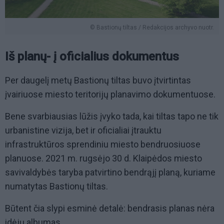
© Bastionų tiltas / Redakcijos archyvo nuotr.
Iš planų- į oficialius dokumentus
Per daugelį metų Bastionų tiltas buvo įtvirtintas
įvairiuose miesto teritorijų planavimo dokumentuose.
Bene svarbiausias lūžis įvyko tada, kai tiltas tapo ne tik
urbanistine vizija, bet ir oficialiai įtrauktu
infrastruktūros sprendiniu miesto bendruosiuose
planuose. 2021 m. rugsėjo 30 d. Klaipėdos miesto
savivaldybės taryba patvirtino bendrąjį planą, kuriame
numatytas Bastionų tiltas.
Būtent čia slypi esminė detalė: bendrasis planas nėra
idėjų albumas.