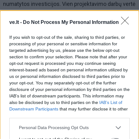
numatytos investicijos. Vien projektavimo darbų vertė
anuomet siekė apie 850 tūkst. eurų.
ve.lt -
Do Not Process My Personal Information
If you wish to opt-out of the sale, sharing to third parties, or
processing of your personal or sensitive information for
targeted advertising by us, please use the below opt-out
section to confirm your selection. Please note that after your
opt-out request is processed you may continue seeing
interest-based ads based on personal information utilized by
us or personal information disclosed to third parties prior to
your opt-out. You may separately opt-out of the further
disclosure of your personal information by third parties on the
IAB’s list of downstream participants. This information may
also be disclosed by us to third parties on the
IAB’s List of
Downstream Participants
that may further disclose it to other
third parties.
Tuo metu tiltas buvo matomas kaip svarbi transporto
arterija, turinti perimti dalį miesto centro srautų.
Personal Data Processing Opt Outs
Argumentai buvo skelbiami viešai: