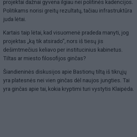
projektai dažnai gyvena ilgiau nei politinės kadencijos.
Politikams norisi greitų rezultatų, tačiau infrastruktūra
juda lėtai.
Kartais taip lėtai, kad visuomenė pradeda manyti, jog
projektas „ką tik atsirado“, nors iš tiesų jis
dešimtmečius keliavo per institucinius kabinetus.
Tiltas ar miesto filosofijos ginčas?
Šiandieninės diskusijos apie Bastionų tiltą iš tikrųjų
yra platesnės nei vien ginčas dėl naujos jungties. Tai
yra ginčas apie tai, kokia kryptimi turi vystytis Klaipėda.