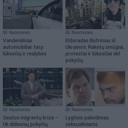
Nuomonės
Nuomonės
Vandeniliniai
Eldoradas Butrimas iš
automobiliai: tarp
Ukrainos: Raketų smūgiai,
lūkesčių ir realybės
protestai ir lūkesčiai dėl
pokyčių
Nuomonės
Nuomonės
Seutos migrantų krizė –
Lygtinis paleidimas
tik didesnių pokyčių
seksualiniams