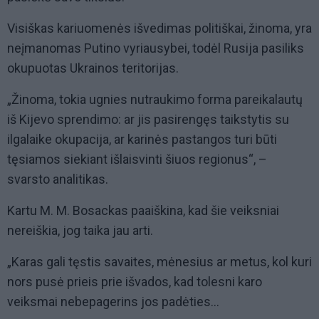
Visiškas kariuomenės išvedimas politiškai, žinoma, yra
neįmanomas Putino vyriausybei, todėl Rusija pasiliks
okupuotas Ukrainos teritorijas.
„Žinoma, tokia ugnies nutraukimo forma pareikalautų
iš Kijevo sprendimo: ar jis pasirengęs taikstytis su
ilgalaike okupacija, ar karinės pastangos turi būti
tęsiamos siekiant išlaisvinti šiuos regionus“, –
svarsto analitikas.
Kartu M. M. Bosackas paaiškina, kad šie veiksniai
nereiškia, jog taika jau arti.
„Karas gali tęstis savaites, mėnesius ar metus, kol kuri
nors pusė prieis prie išvados, kad tolesni karo
veiksmai nebepagerins jos padėties...