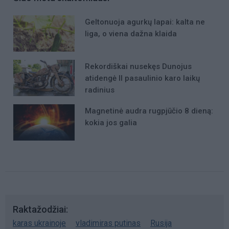
Geltonuoja agurkų lapai: kalta ne
liga, o viena dažna klaida
Rekordiškai nusekęs Dunojus
atidengė II pasaulinio karo laikų
radinius
Magnetinė audra rugpjūčio 8 dieną:
kokia jos galia
Raktažodžiai
karas ukrainoje
vladimiras putinas
Rusija