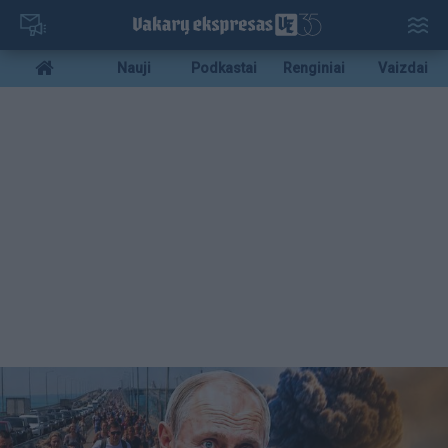
Pereiti
į
pagrindinį
Mobile
Nauji
Podkastai
Renginiai
Vaizdai
turinį
menu
bottom