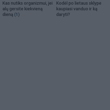
Kas nutiks organizmui, jei
Kodėl po lietaus sklype
alų gersite kiekvieną
kaupiasi vanduo ir ką
dieną
(1)
daryti?
Load
More