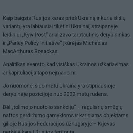
Kaip baigsis Rusijos karas prieš Ukrainą ir kurie iš šių
variantų yra labiausiai tikėtini Ukrainai, straipsnyje
leidiniui „Kyiv Post“ analizavo tarptautinis derybininkas
ir „Parley Policy Initiative“ įkūrėjas Michaelas
MacArthuras Bosackas.
Analitikas svarsto, kad visiškas Ukrainos užkariavimas
ar kapituliacija tapo neįmanomi.
Jo nuomone, šiuo metu Ukraina yra stipriausioje
derybinėje pozicijoje nuo 2022 metų rudens.
Dėl „tolimojo nuotolio sankcijų“ – reguliarių smūgių
naftos perdirbimo gamykloms ir kariniams objektams
gilioje Rusijos Federacijos užnugaryje – Kijevas
perkėlė karą į Rusijos teritoriją.