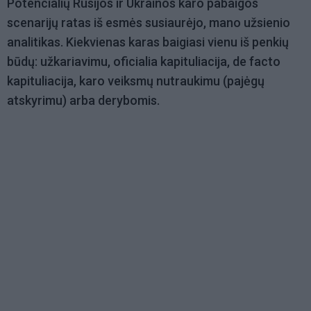
Potencialių Rusijos ir Ukrainos karo pabaigos
scenarijų ratas iš esmės susiaurėjo, mano užsienio
analitikas. Kiekvienas karas baigiasi vienu iš penkių
būdų: užkariavimu, oficialia kapituliacija, de facto
kapituliacija, karo veiksmų nutraukimu (pajėgų
atskyrimu) arba derybomis.