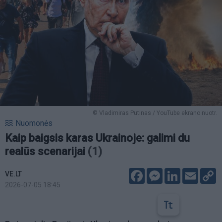
© Vladimiras Putinas / YouTube ekrano nuotr.
Nuomonės
Kaip baigsis karas Ukrainoje: galimi du
realūs scenarijai
(1)
Facebook
Messenger
LinkedIn
Email
C
VE.LT
L
2026-07-05 18:45