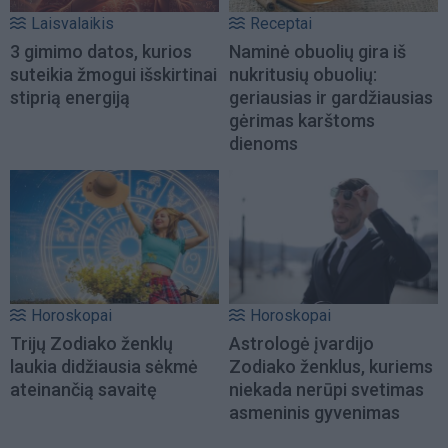
Laisvalaikis
Receptai
3 gimimo datos, kurios
Naminė obuolių gira iš
suteikia žmogui išskirtinai
nukritusių obuolių:
stiprią energiją
geriausias ir gardžiausias
gėrimas karštoms
dienoms
Horoskopai
Horoskopai
Trijų Zodiako ženklų
Astrologė įvardijo
laukia didžiausia sėkmė
Zodiako ženklus, kuriems
ateinančią savaitę
niekada nerūpi svetimas
asmeninis gyvenimas