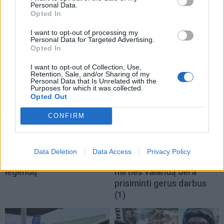
Personal Data.
Opted In
TAIP PAT SKAITYKITE
I want to opt-out of processing my
Personal Data for Targeted Advertising.
Opted In
I want to opt-out of Collection, Use,
Retention, Sale, and/or Sharing of my
Personal Data that Is Unrelated with the
Purposes for which it was collected.
Opted Out
CONFIRM
Nuomonės
Nuomonės
Gediminas Vilniaus
Dominykas Vanhara apie
neįkūrė? Istoriko teiginiai
Kazimierą Danutę
Data Deletion
Data Access
Privacy Policy
griauna vieną žinomiausių
Prunskienę: žmogaus
legendų
mirties valandą dera
prisiminti gerus darbus
(1)