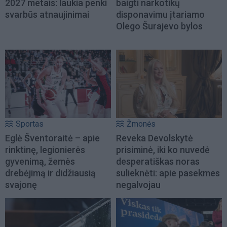
2027 metais: laukia penki
baigti narkotikų
svarbūs atnaujinimai
disponavimu įtariamo
Olego Šurajevo bylos
Sportas
Žmonės
Eglė Šventoraitė – apie
Reveka Devolskytė
rinktinę, legionierės
prisiminė, iki ko nuvedė
gyvenimą, žemės
desperatiškas noras
drebėjimą ir didžiausią
sulieknėti: apie pasekmes
svajonę
negalvojau