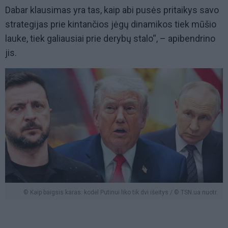
Dabar klausimas yra tas, kaip abi pusės pritaikys savo
strategijas prie kintančios jėgų dinamikos tiek mūšio
lauke, tiek galiausiai prie derybų stalo“, – apibendrino
jis.
© Kaip baigsis karas: kodėl Putinui liko tik dvi išeitys / © TSN.ua nuotr.