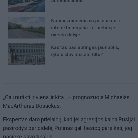
automobiliams
Namai žmonėms su psichikos ir
intelekto negalia - ir pietinėje
miesto dalyje
Kas tas paslaptingas jaunuolis,
rytais stovintis ant tilto?
„Gali nutikti ir viena, ir kita“, – prognozuoja Michaelas
MacArthuras Bosackas.
Ekspertas daro prielaidą, kad jei agresijos kaina Rusijai
pasirodys per didelė, Putinas gali tiesiog pareikšti, jog
pasiekė savo tikslus.