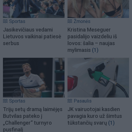
Sportas
Žmonės
Jasikevičiaus vedami
Kristina Meseguer
Lietuvos vaikinai patiesė
pasidalijo vaizdeliu iš
serbus
lovos: šalia – naujas
mylimasis
(1)
Sportas
Pasaulis
Trijų setų dramą laimėjęs
JK vairuotojai kasdien
Butvilas pateko į
pavagia kuro už šimtus
„Challenger“ turnyro
tūkstančių svarų
(1)
pusfinalį