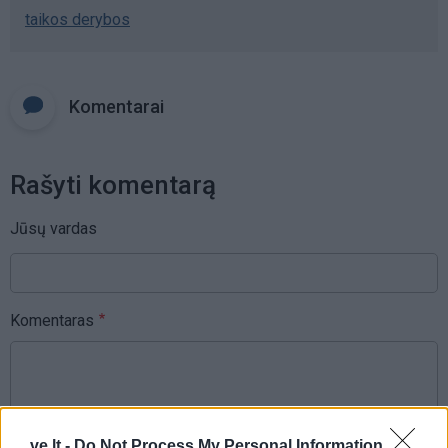
taikos derybos
Komentarai
Rašyti komentarą
Jūsų vardas
Komentaras
ve.lt -
Do Not Process My Personal Information