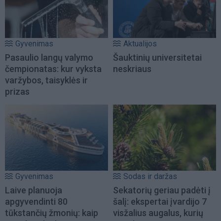
Gyvenimas
Aktualijos
Pasaulio langų valymo
Šauktinių universitetai
čempionatas: kur vyksta
neskriaus
varžybos, taisyklės ir
prizas
Gyvenimas
Sodas ir daržas
Laive planuoja
Sekatorių geriau padėti į
apgyvendinti 80
šalį: ekspertai įvardijo 7
tūkstančių žmonių: kaip
visžalius augalus, kurių