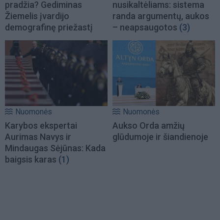
pradžia? Gediminas
nusikaltėliams: sistema
Žiemelis įvardijo
randa argumentų, aukos
demografinę priežastį
– neapsaugotos
(3)
Nuomonės
Nuomonės
Karybos ekspertai
Aukso Orda amžių
Aurimas Navys ir
glūdumoje ir šiandienoje
Mindaugas Sėjūnas: Kada
baigsis karas
(1)