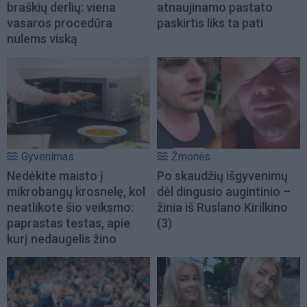
braškių derlių: viena
atnaujinamo pastato
vasaros procedūra
paskirtis liks ta pati
nulems viską
Gyvenimas
Žmonės
Nedėkite maisto į
Po skaudžių išgyvenimų
mikrobangų krosnelę, kol
dėl dingusio augintinio –
neatlikote šio veiksmo:
žinia iš Ruslano Kirilkino
paprastas testas, apie
(3)
kurį nedaugelis žino