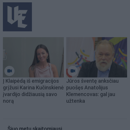
Į Klaipėdą iš emigracijos
Jūros šventę anksčiau
grįžusi Karina Kučinskienė
puošęs Anatolijus
įvardijo didžiausią savo
Klemencovas: gal jau
norą
užtenka
Šiuo metu skaitomiausi