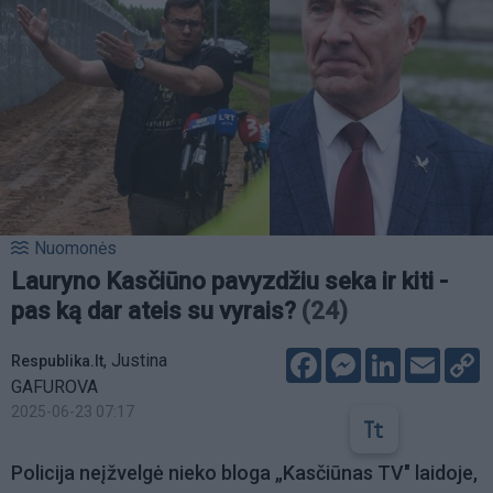
Nuomonės
Lauryno Kasčiūno pavyzdžiu seka ir kiti -
pas ką dar ateis su vyrais?
(24)
Facebook
Messenger
LinkedIn
Email
C
,
Justina
Respublika.lt
L
GAFUROVA
2025-06-23 07:17
Policija neįžvelgė nieko bloga „Kasčiūnas TV" laidoje,