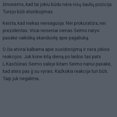
žmonėms, kad tai jokiu būdu nėra visų šaulių pozicija.
Turėjo būti atsiribojimas.
Keista, kad niekas nereaguoja. Nei prokuratūra, nei
prezidentas. Visai neseniai vienas Seimo narys
pasakė vaikišką skanduotę apie pagaliuką.
O čia atvirai kalbama apie susidorojimą ir nėra jokios
reakcijos. Juk kone kitą dieną po laidos tas pats
L.Kasčiūnas Seimo salėje kitam Seimo nariui pasakė,
kad ateis pas jį su vyrais. Kažkokia reakcija turi būti.
Taip juk negalima...