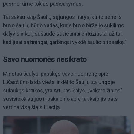
pasmerkime tokius pasisakymus.
Tai sakau kaip Šaulių sąjungos narys, kurio senelis
buvo šaulių būrio vadas, kuris buvo birželio sukilimo
dalyvis ir kurį sušaudė sovietiniai entuziastai už tai,
kad jisai sąžiningai, garbingai vykdė šaulio priesaiką."
Savo nuomonės nesikrato
Minėtas šaulys, pasakęs savo nuomonę apie
L.Kasčiūno laidą viešai ir dėl to Šaulių sąjungoje
sulaukęs kritikos, yra Artūras Žalys. „Vakaro žinios"
susisiekė su juo ir pakalbino apie tai, kaip jis pats
vertina visą šią situaciją.