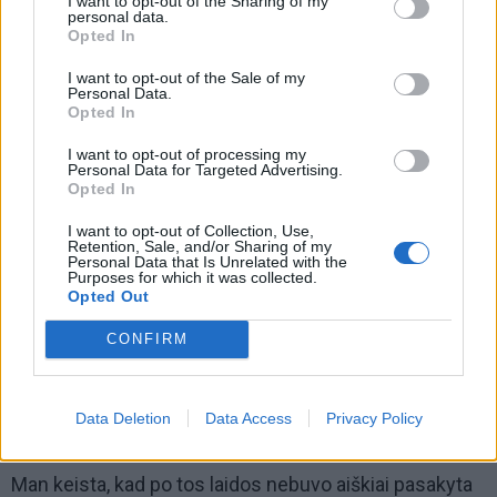
I want to opt-out of the Sharing of my
juntamas negeras kvapas. Tikrai kalbu ne apie visus,
personal data.
Opted In
nenoriu kažko įžeisti, bet kartais išlenda perdėtas
patriotizmas, kuris jau yra ant šovinizmo ribos. Kol
I want to opt-out of the Sale of my
Personal Data.
nebuvo kalbų apie žudymą, nesureikšminau.
Opted In
I want to opt-out of processing my
Personal Data for Targeted Advertising.
Opted In
I want to opt-out of Collection, Use,
Retention, Sale, and/or Sharing of my
Personal Data that Is Unrelated with the
Purposes for which it was collected.
Opted Out
CONFIRM
Data Deletion
Data Access
Privacy Policy
Man keista, kad po tos laidos nebuvo aiškiai pasakyta