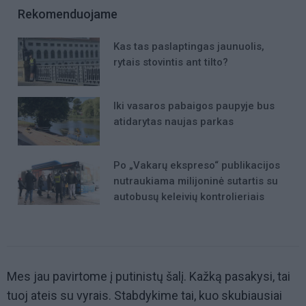
Rekomenduojame
Kas tas paslaptingas jaunuolis,
rytais stovintis ant tilto?
Iki vasaros pabaigos paupyje bus
atidarytas naujas parkas
Po „Vakarų ekspreso“ publikacijos
nutraukiama milijoninė sutartis su
autobusų keleivių kontrolieriais
Mes jau pavirtome į putinistų šalį. Kažką pasakysi, tai
tuoj ateis su vyrais. Stabdykime tai, kuo skubiausiai