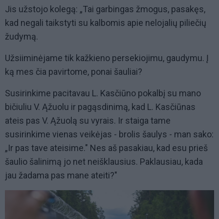
Jis užstojo kolegą: „Tai garbingas žmogus, pasakęs,
kad negali taikstyti su kalbomis apie nelojalių piliečių
žudymą.
Užsiiminėjame tik kažkieno persekiojimu, gaudymu. Į
ką mes čia pavirtome, ponai šauliai?
Susirinkime pacitavau L. Kasčiūno pokalbį su mano
bičiuliu V. Ąžuolu ir pagąsdinimą, kad L. Kasčiūnas
ateis pas V. Ąžuolą su vyrais. Ir staiga tame
susirinkime vienas veikėjas - brolis šaulys - man sako:
„Ir pas tave ateisime." Nes aš pasakiau, kad esu prieš
šaulio šalinimą jo net neišklausius. Paklausiau, kada
jau žadama pas mane ateiti?"