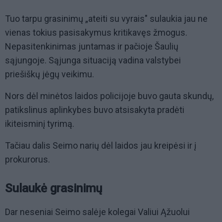
Tuo tarpu grasinimų „ateiti su vyrais" sulaukia jau ne
vienas tokius pasisakymus kritikavęs žmogus.
Nepasitenkinimas juntamas ir pačioje Šaulių
sąjungoje. Sąjunga situaciją vadina valstybei
priešiškų jėgų veikimu.
Nors dėl minėtos laidos policijoje buvo gauta skundų,
patikslinus aplinkybes buvo atsisakyta pradėti
ikiteisminį tyrimą.
Tačiau dalis Seimo narių dėl laidos jau kreipėsi ir į
prokurorus.
Sulaukė grasinimų
Dar neseniai Seimo salėje kolegai Valiui Ąžuolui