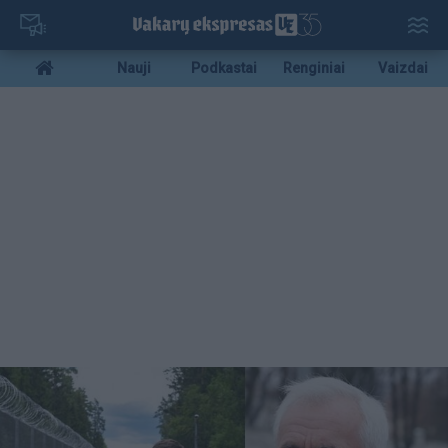
Pereiti
į
pagrindinį
Mobile
Nauji
Podkastai
Renginiai
Vaizdai
turinį
menu
bottom