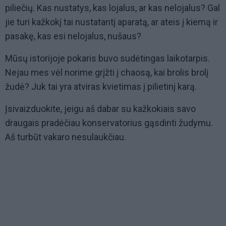
piliečių. Kas nustatys, kas lojalus, ar kas nelojalus? Gal
jie turi kažkokį tai nustatantį aparatą, ar ateis į kiemą ir
pasakę, kas esi nelojalus, nušaus?
Mūsų istorijoje pokaris buvo sudėtingas laikotarpis.
Nejau mes vėl norime grįžti į chaosą, kai brolis brolį
žudė? Juk tai yra atviras kvietimas į pilietinį karą.
Įsivaizduokite, jeigu aš dabar su kažkokiais savo
draugais pradėčiau konservatorius gąsdinti žudymu.
Aš turbūt vakaro nesulaukčiau.