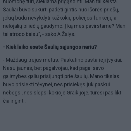
nuomonę turi, siekiama prigąsdinti. Man tai keista.
Šauliai buvo sukurti padėti gintis nuo išorės priešų,
jokių būdu nevykdyti kažkokių policijos funkcijų ar
nelojalių piliečių gaudymo. Į ką mes pavirstame? Man
tai atrodo baisu", - sako A.Žalys.
- Kiek laiko esate Šaulių sąjungos nariu?
- Maždaug trejus metus. Paskatino pastarieji įvykiai.
Nesu jaunas, bet pagalvojau, kad pagal savo
galimybes galiu prisijungti prie šaulių. Mano tikslas
buvo prisiekti tėvynei, nes prisiekęs juk paskui
nebėgsi, nesislėpsi kokioje Graikijoje, turėsi pasilikti
čia ir ginti.