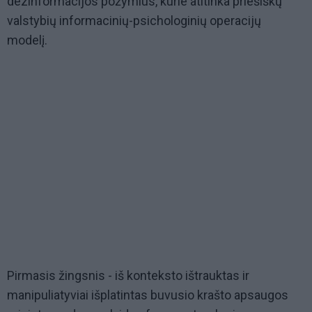
dezinformacijos požymius, kurie atitinka priešiškų
valstybių informacinių-psichologinių operacijų
modelį.
Pirmasis žingsnis - iš konteksto ištrauktas ir
manipuliatyviai išplatintas buvusio krašto apsaugos