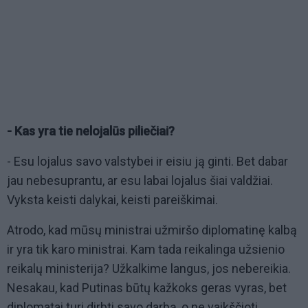
- Kas yra tie nelojalūs piliečiai?
- Esu lojalus savo valstybei ir eisiu ją ginti. Bet dabar
jau nebesuprantu, ar esu labai lojalus šiai valdžiai.
Vyksta keisti dalykai, keisti pareiškimai.
Atrodo, kad mūsų ministrai užmiršo diplomatinę kalbą
ir yra tik karo ministrai. Kam tada reikalinga užsienio
reikalų ministerija? Užkalkime langus, jos nebereikia.
Nesakau, kad Putinas būtų kažkoks geras vyras, bet
diplomatai turi dirbti savo darbą, o ne vaikščioti