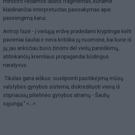
ministro vedamos laidos fragmentas, kuriame
klaidinančiai interpretuotas pasisakymas apie
pasirengimą karui.
Antroji fazė - į viešąją erdvę pradedami kryptingai kelti
pavieniai šauliai ir neva kritiška jų nuomonė, kai kurie iš
jų jau anksčiau buvo žinomi dėl viešų pareiškimų,
atitinkančių kremliaus propagandai būdingus
naratyvus.
Tikslas gana aiškus: susilpninti pasitikėjimą mūsų
valstybės gynybos sistema, diskredituoti vieną iš
stipriausių pilietinės gynybos atramų - Šaulių
sąjungą." <...>