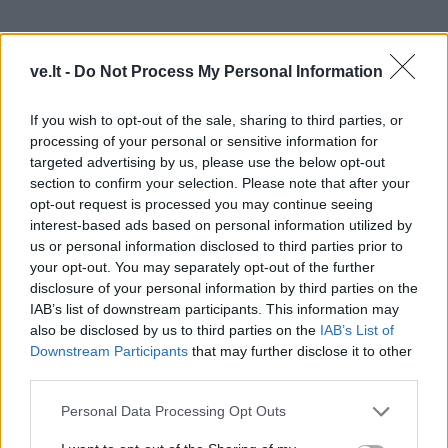
ve.lt -
Do Not Process My Personal Information
If you wish to opt-out of the sale, sharing to third parties, or
processing of your personal or sensitive information for
targeted advertising by us, please use the below opt-out
section to confirm your selection. Please note that after your
opt-out request is processed you may continue seeing
interest-based ads based on personal information utilized by
Bet galiausiai viskas išaugo į kažkiek kitokį formatą.
us or personal information disclosed to third parties prior to
Lyg tai mes kažkokiai vienai partijai turime būti
your opt-out. You may separately opt-out of the further
disclosure of your personal information by third parties on the
palankūs.
IAB’s list of downstream participants. This information may
also be disclosed by us to third parties on the
IAB’s List of
- Buvote įspėtas, kad dėl savo pasisakymo galite
Downstream Participants
that may further disclose it to other
sulaukti nemalonės?
third parties.
- Nujaučiau, kad kažkas gali būti. Sąjungoje būnu
Personal Data Processing Opt Outs
nedažnai. Bet kai dalyvauju susitikimuose, kartais