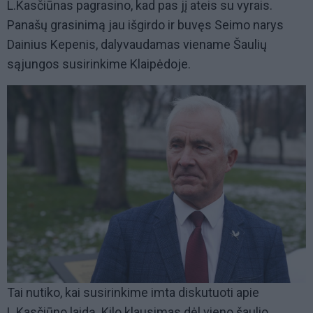
L.Kasčiūnas pagrasino, kad pas jį ateis su vyrais.
Panašų grasinimą jau išgirdo ir buvęs Seimo narys
Dainius Kepenis, dalyvaudamas viename Šaulių
sąjungos susirinkime Klaipėdoje.
Tai nutiko, kai susirinkime imta diskutuoti apie
L.Kasčiūno laidą. Kilo klausimas dėl vieno šaulio