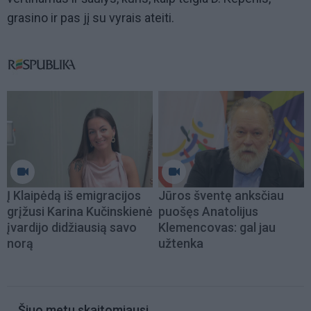
grasino ir pas jį su vyrais ateiti.
Į Klaipėdą iš emigracijos
Jūros šventę anksčiau
grįžusi Karina Kučinskienė
puošęs Anatolijus
įvardijo didžiausią savo
Klemencovas: gal jau
norą
užtenka
Šiuo metu skaitomiausi