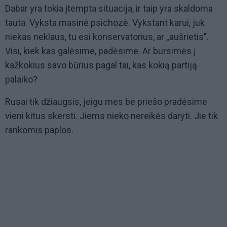
Dabar yra tokia įtempta situacija, ir taip yra skaldoma
tauta. Vyksta masinė psichozė. Vykstant karui, juk
niekas neklaus, tu esi konservatorius, ar „aušrietis".
Visi, kiek kas galėsime, padėsime. Ar bursimės į
kažkokius savo būrius pagal tai, kas kokią partiją
palaiko?
Rusai tik džiaugsis, jeigu mes be priešo pradėsime
vieni kitus skersti. Jiems nieko nereikės daryti. Jie tik
rankomis paplos.