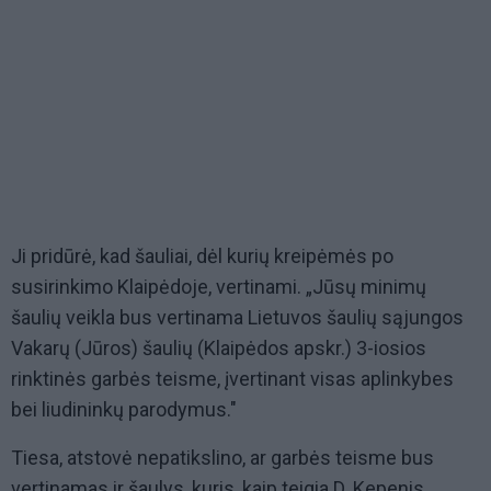
Ji pridūrė, kad šauliai, dėl kurių kreipėmės po
susirinkimo Klaipėdoje, vertinami. „Jūsų minimų
šaulių veikla bus vertinama Lietuvos šaulių sąjungos
Vakarų (Jūros) šaulių (Klaipėdos apskr.) 3-iosios
rinktinės garbės teisme, įvertinant visas aplinkybes
bei liudininkų parodymus."
Tiesa, atstovė nepatikslino, ar garbės teisme bus
vertinamas ir šaulys, kuris, kaip teigia D. Kepenis,