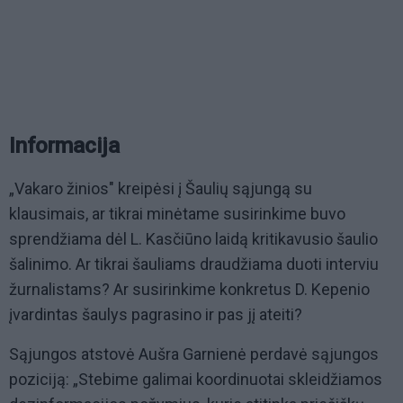
Informacija
„Vakaro žinios" kreipėsi į Šaulių sąjungą su
klausimais, ar tikrai minėtame susirinkime buvo
sprendžiama dėl L. Kasčiūno laidą kritikavusio šaulio
šalinimo. Ar tikrai šauliams draudžiama duoti interviu
žurnalistams? Ar susirinkime konkretus D. Kepenio
įvardintas šaulys pagrasino ir pas jį ateiti?
Sąjungos atstovė Aušra Garnienė perdavė sąjungos
poziciją: „Stebime galimai koordinuotai skleidžiamos