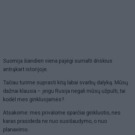
Suomija šiandien viena pajėgi sumalti driskius
antrąkart istorijoje.
Tačiau turime suprasti kitą labai svarbų dalyką. Mūsų
dažnai klausia – jeigu Rusija negali mūsų užpulti, tai
kodėl mes ginkluojamės?
Atsakome: mes privalome sparčiai ginkluotis, nes
karas prasideda ne nuo susišaudymo, o nuo
planavimo.