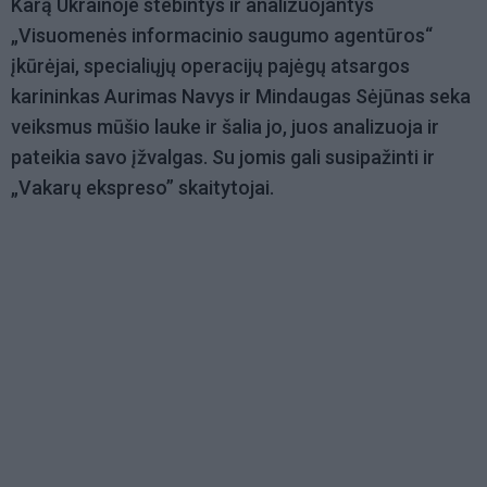
Karą Ukrainoje stebintys ir analizuojantys
„Visuomenės informacinio saugumo agentūros“
įkūrėjai, specialiųjų operacijų pajėgų atsargos
karininkas Aurimas Navys ir Mindaugas Sėjūnas seka
veiksmus mūšio lauke ir šalia jo, juos analizuoja ir
pateikia savo įžvalgas. Su jomis gali susipažinti ir
„Vakarų ekspreso” skaitytojai.