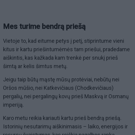
Mes turime bendrą priešą
Vietoje to, kad eitume petys į petį, stiprintume vieni
kitus ir kartu priešintumėmės tam priešui, pradedame
aiškintis, kas kažkada kam trenkė per snukį prieš
šimtą ar kelis šimtus metų.
Jeigu taip būtų mąstę mūsų protėviai, nebūtų nei
Oršos mūšio, nei Katkevičiaus (Chodkevičiaus)
pergalių, nei pergalingų kovų prieš Maskvą ir Osmanų
imperiją.
Karo metu reikia kariauti kartu prieš bendrą priešą.
Istorinių nesutarimų aiškinimasis – laiko, energijos ir
resursų švaistymas, kas reiškia pagalbos ranką,