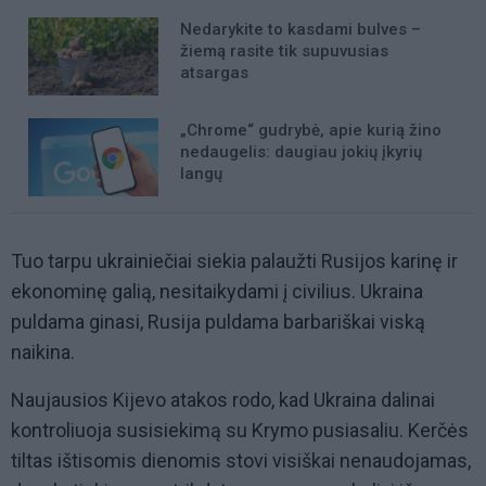
Nedarykite to kasdami bulves –
žiemą rasite tik supuvusias
atsargas
„Chrome“ gudrybė, apie kurią žino
nedaugelis: daugiau jokių įkyrių
langų
Tuo tarpu ukrainiečiai siekia palaužti Rusijos karinę ir
ekonominę galią, nesitaikydami į civilius. Ukraina
puldama ginasi, Rusija puldama barbariškai viską
naikina.
Naujausios Kijevo atakos rodo, kad Ukraina dalinai
kontroliuoja susisiekimą su Krymo pusiasaliu. Kerčės
tiltas ištisomis dienomis stovi visiškai nenaudojamas,