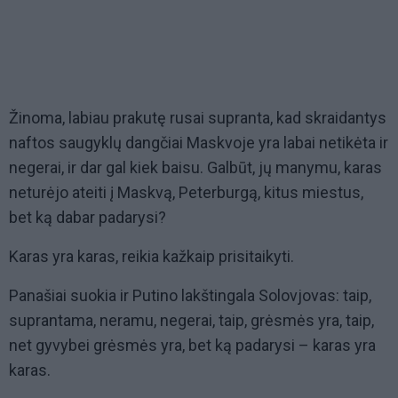
Žinoma, labiau prakutę rusai supranta, kad skraidantys
naftos saugyklų dangčiai Maskvoje yra labai netikėta ir
negerai, ir dar gal kiek baisu. Galbūt, jų manymu, karas
neturėjo ateiti į Maskvą, Peterburgą, kitus miestus,
bet ką dabar padarysi?
Karas yra karas, reikia kažkaip prisitaikyti.
Panašiai suokia ir Putino lakštingala Solovjovas: taip,
suprantama, neramu, negerai, taip, grėsmės yra, taip,
net gyvybei grėsmės yra, bet ką padarysi – karas yra
karas.