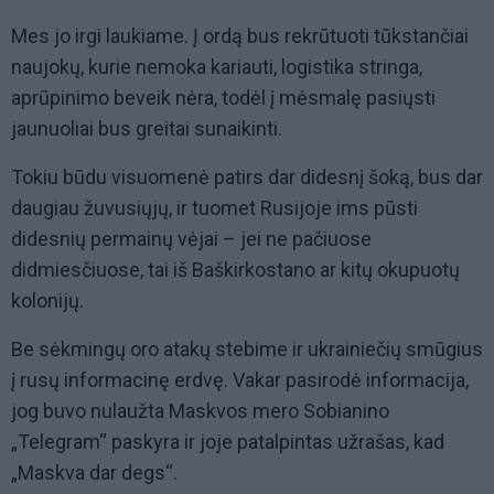
Mes jo irgi laukiame. Į ordą bus rekrūtuoti tūkstančiai
naujokų, kurie nemoka kariauti, logistika stringa,
aprūpinimo beveik nėra, todėl į mėsmalę pasiųsti
jaunuoliai bus greitai sunaikinti.
Tokiu būdu visuomenė patirs dar didesnį šoką, bus dar
daugiau žuvusiųjų, ir tuomet Rusijoje ims pūsti
didesnių permainų vėjai – jei ne pačiuose
didmiesčiuose, tai iš Baškirkostano ar kitų okupuotų
kolonijų.
Be sėkmingų oro atakų stebime ir ukrainiečių smūgius
į rusų informacinę erdvę. Vakar pasirodė informacija,
jog buvo nulaužta Maskvos mero Sobianino
„Telegram“ paskyra ir joje patalpintas užrašas, kad
„Maskva dar degs“.