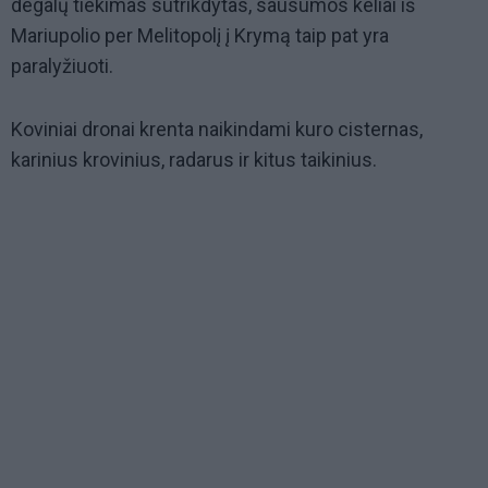
degalų tiekimas sutrikdytas, sausumos keliai iš
Mariupolio per Melitopolį į Krymą taip pat yra
paralyžiuoti.
Koviniai dronai krenta naikindami kuro cisternas,
karinius krovinius, radarus ir kitus taikinius.