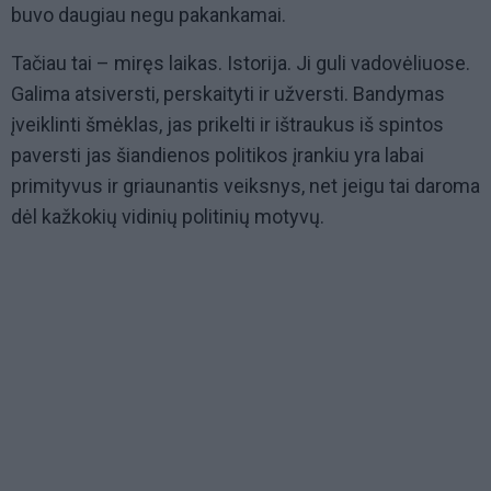
buvo daugiau negu pakankamai.
Tačiau tai – miręs laikas. Istorija. Ji guli vadovėliuose.
Galima atsiversti, perskaityti ir užversti. Bandymas
įveiklinti šmėklas, jas prikelti ir ištraukus iš spintos
paversti jas šiandienos politikos įrankiu yra labai
primityvus ir griaunantis veiksnys, net jeigu tai daroma
dėl kažkokių vidinių politinių motyvų.