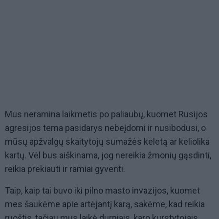
Mus neramina laikmetis po paliaubų, kuomet Rusijos
agresijos tema pasidarys nebeįdomi ir nusibodusi, o
mūsų apžvalgų skaitytojų sumažės keletą ar keliolika
kartų. Vėl bus aiškinama, jog nereikia žmonių gąsdinti,
reikia prekiauti ir ramiai gyventi.
Taip, kaip tai buvo iki pilno masto invazijos, kuomet
mes šaukėme apie artėjantį karą, sakėme, kad reikia
ruoštis, tačiau mus laikė durniais, karo kurstytojais,