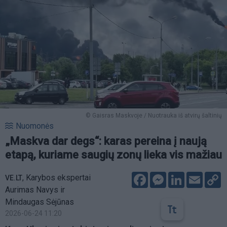
© Gaisras Maskvoje / Nuotrauka iš atvirų šaltinių
Nuomonės
„Maskva dar degs“: karas pereina į naują
etapą, kuriame saugių zonų lieka vis mažiau
Facebook
Messenger
LinkedIn
Email
C
,
Karybos ekspertai
VE.LT
L
Aurimas Navys ir
Mindaugas Sėjūnas
2026-06-24 11:20