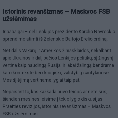
Istorinis revanšizmas – Maskvos FSB
užsiėmimas
Ir pabaigai – dėl Lenkijos prezidento Karolio Navrockio
sprendimo atimti iš Zelenskio Baltojo Erelio ordiną.
Net dalis Vakarų ir Amerikos žiniasklaidos, nekalbant
apie Ukrainos ir dalį pačios Lenkijos politikų, šį žingsnį
vertina kaip naudingą Rusijai ir labai žalingą bendrame
karo kontekste bei draugiškų valstybių santykiuose.
Mes šį ėjimą vertiname lygiai taip pat.
Nepaisant to, kas kažkada buvo teisus ar neteisus,
šiandien mes nesileisime į tokio lygio diskusijas.
Praeities revizijos, istorinis revanšizmas – Maskvos
FSB užsiėmimas.