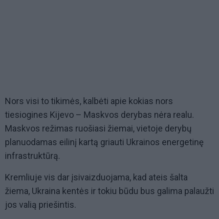
Nors visi to tikimės, kalbėti apie kokias nors
tiesiogines Kijevo – Maskvos derybas nėra realu.
Maskvos režimas ruošiasi žiemai, vietoje derybų
planuodamas eilinį kartą griauti Ukrainos energetinę
infrastruktūrą.
Kremliuje vis dar įsivaizduojama, kad ateis šalta
žiema, Ukraina kentės ir tokiu būdu bus galima palaužti
jos valią priešintis.