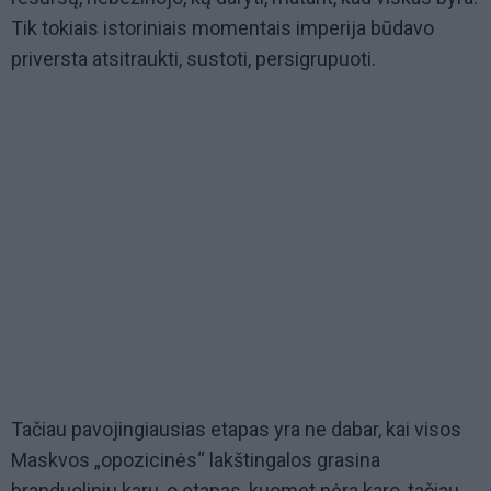
Tik tokiais istoriniais momentais imperija būdavo
priversta atsitraukti, sustoti, persigrupuoti.
Tačiau pavojingiausias etapas yra ne dabar, kai visos
Maskvos „opozicinės“ lakštingalos grasina
branduoliniu karu, o etapas, kuomet nėra karo, tačiau