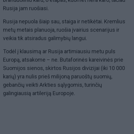
Rusija jam ruošiasi.
Rusija nepuola šiaip sau, staiga ir netikėtai. Kremlius
metų metais planuoja, ruošia įvairius scenarijus ir
veikia tik atsiradus galimybių langui.
Todėl į klausimą ar Rusija artimiausiu metu puls
Europą, atsakome – ne. Butaforinės kareivinės prie
Suomijos sienos, skirtos Rusijos divizijai (iki 10 000
karių) yra nulis prieš milijoną paruoštų suomių,
gebančių veikti Arkties sąlygomis, turinčių
galingiausią artileriją Europoje.