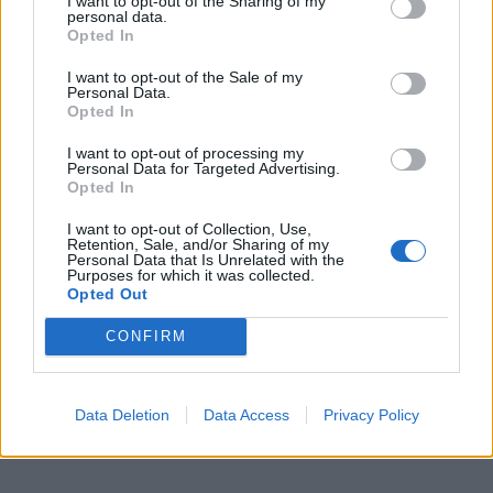
I want to opt-out of the Sharing of my
personal data.
Karas iš lėto pereina į naują stadiją
Opted In
I want to opt-out of the Sale of my
Pirmą kartą nuo Antrojo pasaulinio karo laikų Maskva
Personal Data.
Opted In
patiria bombardavimą dronais, puolimą iš oro, kurio
niekaip nesugeba sustabdyti.
I want to opt-out of processing my
Personal Data for Targeted Advertising.
Opted In
Mūsų manymu, tokių atakų bus žymiai daugiau. Jeigu
Maskva toliau atakuos religines-sakralines vietas
I want to opt-out of Collection, Use,
Retention, Sale, and/or Sharing of my
Kijeve, maskoliai sulauks atsakomųjų smūgių pačiam
Personal Data that Is Unrelated with the
Purposes for which it was collected.
Kremliui, galbūt, ir Maskvos centrui. Ateis metas ir
Opted Out
Putino režimo ramsčiams – gubernatoriams ir karo
CONFIRM
pramonės oligarchams.
Data Deletion
Data Access
Privacy Policy