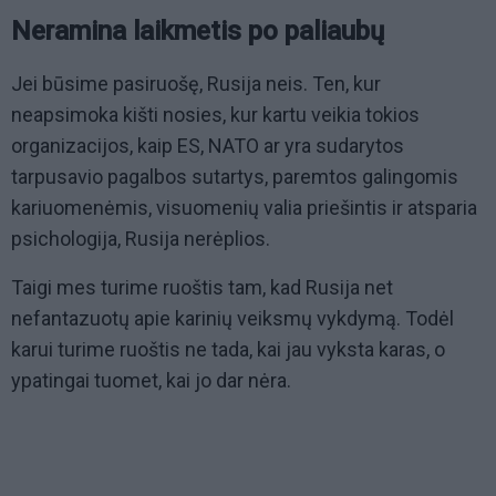
Neramina laikmetis po paliaubų
Jei būsime pasiruošę, Rusija neis. Ten, kur
neapsimoka kišti nosies, kur kartu veikia tokios
organizacijos, kaip ES, NATO ar yra sudarytos
tarpusavio pagalbos sutartys, paremtos galingomis
kariuomenėmis, visuomenių valia priešintis ir atsparia
psichologija, Rusija nerėplios.
Taigi mes turime ruoštis tam, kad Rusija net
nefantazuotų apie karinių veiksmų vykdymą. Todėl
karui turime ruoštis ne tada, kai jau vyksta karas, o
ypatingai tuomet, kai jo dar nėra.