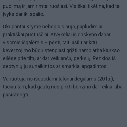
puolimą ir jam rimtai ruošiasi. Visiškai tikėtina, kad tai
įvyks dar iki spalio.
Okupantai Kryme nebepoilsiauja, paplūdimiai
praktiškai pustuščiai. Atvykėliai iš driskyno dabar
visomis išgalėmis – pėsti, raiti asilu ar kitu
keverzojimo būdu stengiasi grįžti namo arba kiurkso
eilėse prie tiltų ar dar veikiančių perkėlų. Penkios iš
septynių jų sunaikintos ar smarkiai apgadintos.
Vairuotojams išduodami talonai degalams (20 ltr.),
tačiau tam, kad gautų nusipirkti benzino dar reikia labai
pasistengti.