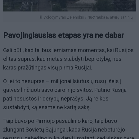
© Volodymyras Zelenskis / Nuotrauka iš atvirų šaltinių
Pavojingiausias etapas yra ne dabar
Gali būti, kad tai bus lemiamas momentas, kai Rusijos
elitas supras, kad metas stabdyti beprotybę, nes
karas pražūtingas visų pirma Rusijai.
O jei to nesupras – milijonai įsiutusių rusų išeis į
gatves linčiuoti savo caro ir jo svitos. Putino Rusija
pati nesustos ir derybų neprašys. Ją reikės
sustabdyti, ką esame ne kartą sakę.
Taip buvo po Pirmojo pasaulinio karo, taip buvo
žlungant Sovietų Sąjungai, kada Rusija nebeturėjo
resursų, nebežinojo, ką daryti, matant, kad viskas byra.