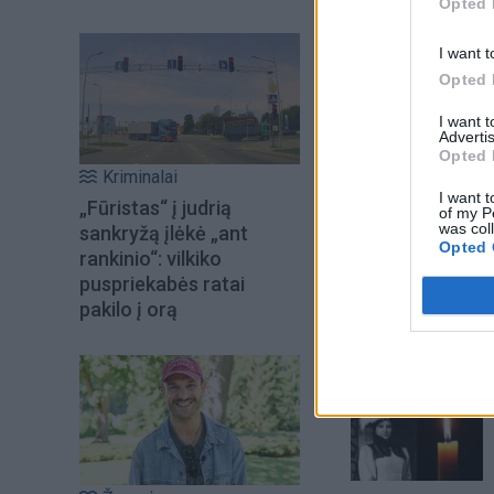
Opted 
I want t
Opted 
I want 
Advertis
Opted 
Kriminalai
I want t
„Fūristas“ į judrią
of my P
was col
sankryžą įlėkė „ant
Opted 
rankinio“: vilkiko
puspriekabės ratai
pakilo į orą
Šiuo metu skait