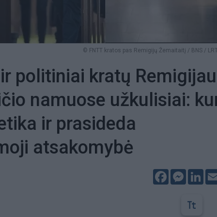
© FNTT kratos pas Remigijų Žemaitaitį / BNS / LRT
 ir politiniai kratų Remigija
čio namuose užkulisiai: ku
etika ir prasideda
moji atsakomybė
Facebook
Messeng
Lin