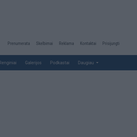
Desktop
Prenumerata
Skelbimai
Reklama
Kontaktai
Prisijungti
menu
top
Renginiai
Galerijos
Podkastai
Daugiau