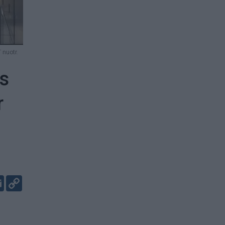
 nuotr.
us
r
er
kedIn
Email
Copy
Link