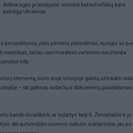
Aiškiaregės pranašystė: numatė katastrofišką karo
pabaigą Ukrainoje
nės perspektyvos, pats pirminis pažeidimas, susijęs su pol
yti neetiškas, tačiau vien moralinio vertinimo neužtenka
omybei kilti.
esminį elementą, kuris šioje istorijoje galėtų užtraukti reali
omybę – tai galimas sutarčių ir dokumentų pasirašymas
u bando išsiaiškinti, ar sutartys tarp R. Žemaitaičio ir jo
ijos dėl automobilio nuomos nebuvo suklastotos jau po t