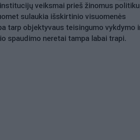
nstitucijų veiksmai prieš žinomus politik
uomet sulaukia išskirtinio visuomenės
ba tarp objektyvaus teisingumo vykdymo i
nio spaudimo neretai tampa labai trapi.