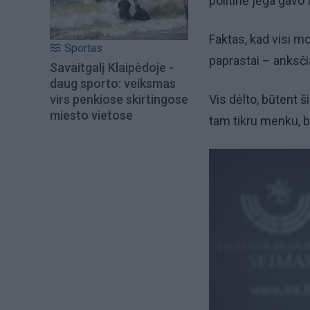
politinė jėga gavo
Faktas, kad visi m
Sportas
paprastai – anksči
Savaitgalį Klaipėdoje -
daug sporto: veiksmas
virs penkiose skirtingose
Vis dėlto, būtent š
miesto vietose
tam tikru menku, b