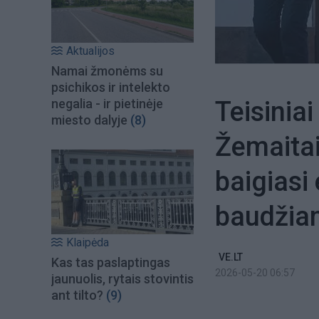
Aktualijos
Namai žmonėms su
psichikos ir intelekto
Teisiniai
negalia - ir pietinėje
miesto dalyje
(8)
Žemaitai
baigiasi 
baudžia
Klaipėda
VE.LT
Kas tas paslaptingas
2026-05-20 06:57
jaunuolis, rytais stovintis
ant tilto?
(9)