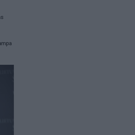
as
 tampa