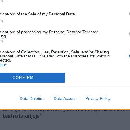
In
o opt-out of the Sale of my Personal Data.
In
to opt-out of processing my Personal Data for Targeted
ing.
In
o opt-out of Collection, Use, Retention, Sale, and/or Sharing
ersonal Data that Is Unrelated with the Purposes for which it
lected.
Out
CONFIRM
omiausi
Data Deletion
Data Access
Privacy Policy
Mirė garsi lietuvių aktorė: „Jos vaidmenys išliks Lietuv
teatro istorijoje“