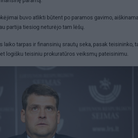
 finansinę paramą.
okėjimai buvo atlikti būtent po paramos gavimo, aiškinam
au partija tiesiog neturėjo tam lėšų.
is laiko tarpas ir finansinių srautų seka, pasak teisininko,
et logišku teisiniu prokuratūros veiksmų pateisinimu.