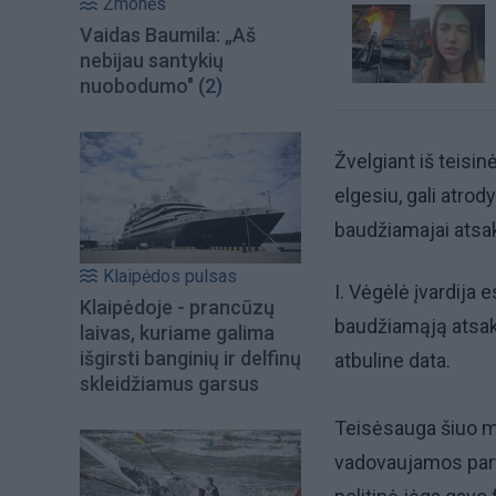
Žmonės
Vaidas Baumila: „Aš
nebijau santykių
nuobodumo"
(2)
Žvelgiant iš teisi
elgesiu, gali atrod
baudžiamajai atsak
Klaipėdos pulsas
I. Vėgėlė įvardija 
Klaipėdoje - prancūzų
baudžiamąją atsak
laivas, kuriame galima
išgirsti banginių ir delfinų
atbuline data.
skleidžiamus garsus
Teisėsauga šiuo met
vadovaujamos part