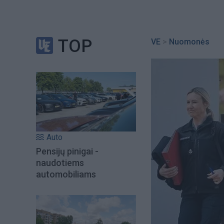
TOP
VE
>
Nuomonės
Auto
Pensijų pinigai -
naudotiems
automobiliams