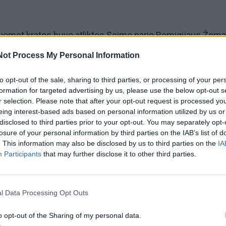
, kuomet kratos buvo atliktos Seimo nario Remigijaus Žemai
ė aštrias diskusijas.
Not Process My Personal Information
situaciją, Seimo narys ir teisininkas Ignas Vėgėlė pabrėž
to opt-out of the sale, sharing to third parties, or processing of your per
formation for targeted advertising by us, please use the below opt-out s
ykį būtina griežtai atskirti politinę etiką nuo baudžiamosio
r selection. Please note that after your opt-out request is processed y
eing interest-based ads based on personal information utilized by us or
disclosed to third parties prior to your opt-out. You may separately opt-
losure of your personal information by third parties on the IAB’s list of
tys politiko veiksmai gali kelti etinių klausimų, teisinis
. This information may also be disclosed by us to third parties on the
IA
snių pagrįstumas priklauso nuo labai konkrečių įrodymų
Participants
that may further disclose it to other third parties.
l Data Processing Opt Outs
mo dėmuo – įtarimai dėl dokumentų
tbuline data
o opt-out of the Sharing of my personal data.