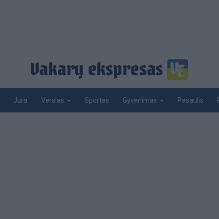
Jūra
Sportas
Pasaulis
Verslas
Gyvenimas