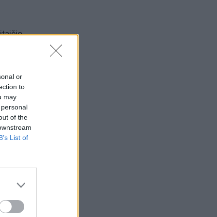
taičio
ia,
sonal or
ection to
s
ou may
 personal
out of the
 downstream
B’s List of