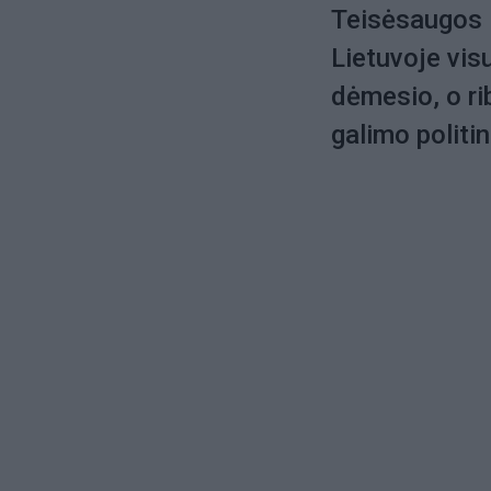
Teisėsaugos i
Lietuvoje vis
dėmesio, o ri
galimo politi