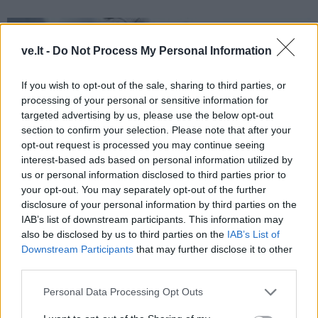
ve.lt -
Do Not Process My Personal Information
If you wish to opt-out of the sale, sharing to third parties, or
processing of your personal or sensitive information for
targeted advertising by us, please use the below opt-out
section to confirm your selection. Please note that after your
opt-out request is processed you may continue seeing
interest-based ads based on personal information utilized by
us or personal information disclosed to third parties prior to
your opt-out. You may separately opt-out of the further
disclosure of your personal information by third parties on the
Nuomonės
2026-06-24 11:20
IAB’s list of downstream participants. This information may
also be disclosed by us to third parties on the
IAB’s List of
„Maskva dar degs“: karas pereina į naują
Downstream Participants
that may further disclose it to other
etapą, kuriame saugių zonų lieka vis mažiau
third parties.
Personal Data Processing Opt Outs