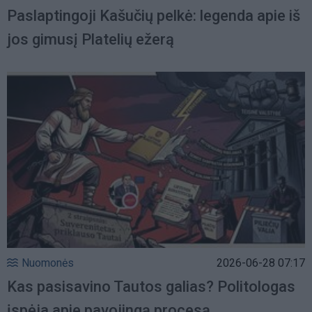
Paslaptingoji Kašučių pelkė: legenda apie iš
jos gimusį Platelių ežerą
Nuomonės
2026-06-28 07:17
Kas pasisavino Tautos galias? Politologas
įspėja apie pavojingą procesą