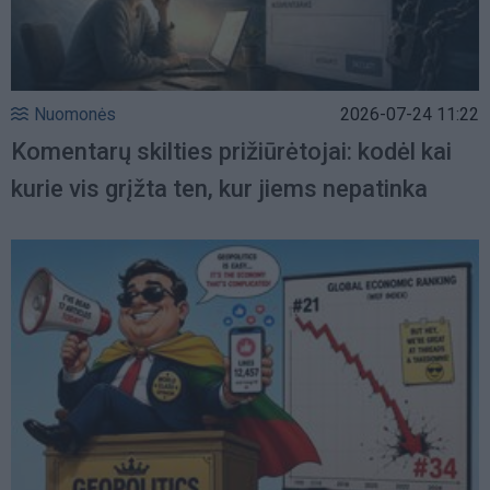
Nuomonės
2026-07-24 11:22
Komentarų skilties prižiūrėtojai: kodėl kai
kurie vis grįžta ten, kur jiems nepatinka