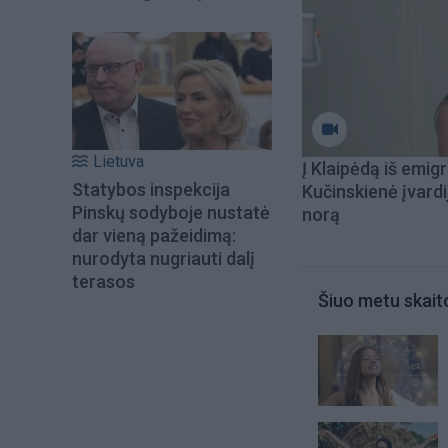
Lietuva
Į Klaipėdą iš emigr
Statybos inspekcija
Kučinskienė įvardi
Pinskų sodyboje nustatė
norą
dar vieną pažeidimą:
nurodyta nugriauti dalį
terasos
Šiuo metu skait