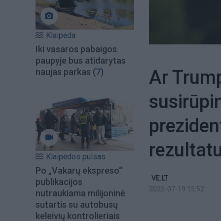
Klaipėda
Iki vasaros pabaigos
paupyje bus atidarytas
Ar Trump
naujas parkas
(7)
susirūpi
preziden
rezultat
Klaipėdos pulsas
Po „Vakarų ekspreso“
VE.LT
publikacijos
2025-07-19 15:52
nutraukiama milijoninė
sutartis su autobusų
keleivių kontrolieriais