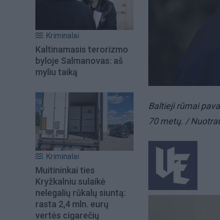
Kriminalai
Kaltinamasis terorizmo
byloje Salmanovas: aš
myliu taiką
Baltieji rūmai pava
70 metų. / Nuotra
Kriminalai
Muitininkai ties
Kryžkalniu sulaikė
nelegalių rūkalų siuntą:
rasta 2,4 mln. eurų
vertės cigarečių