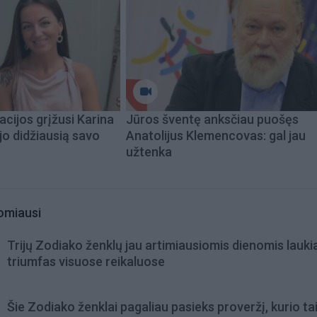
acijos grįžusi Karina
Jūros šventę anksčiau puošęs
jo didžiausią savo
Anatolijus Klemencovas: gal jau
užtenka
omiausi
Trijų Zodiako ženklų jau artimiausiomis dienomis lauki
triumfas visuose reikaluose
Šie Zodiako ženklai pagaliau pasieks proveržį, kurio ta