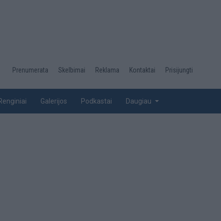
Desktop
Prenumerata
Skelbimai
Reklama
Kontaktai
Prisijungti
menu
top
Renginiai
Galerijos
Podkastai
Daugiau