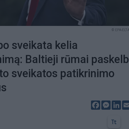
© EPA-ELTA
o sveikata kelia
nimą: Baltieji rūmai paskel
to sveikatos patikrinimo
us
Facebook
Messeng
Lin