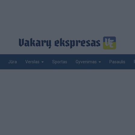
Jūra
Sportas
Pasaulis
Verslas
Gyvenimas