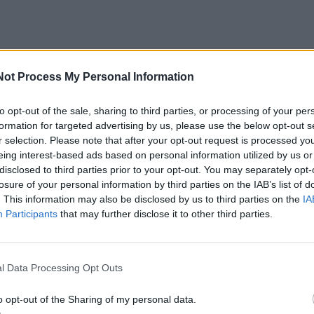
pui buvo atliktas kompleksinis tyrimas, įskaitant kraujagy
Not Process My Personal Information
rsinę kraujotakos diagnostiką.
to opt-out of the sale, sharing to third parties, or processing of your per
formation for targeted advertising by us, please use the below opt-out s
parodė, kad Baltųjų rūmų vadovas serga lėtiniu venų
r selection. Please note that after your opt-out request is processed y
rį Lewitt pavadino dažna liga, ypač vyresnių nei 70 met
eing interest-based ads based on personal information utilized by us or
disclosed to third parties prior to your opt-out. You may separately opt-
losure of your personal information by third parties on the IAB’s list of
. This information may also be disclosed by us to third parties on the
IA
Participants
that may further disclose it to other third parties.
o nustatyta jokių giliųjų venų trombozės ar arterinės lig
ėjo spaudos sekretorė.
l Data Processing Opt Outs
vo atlikta echokardiograma. Lewitt patikino, kad jokių šir
kstų funkcijos sutrikimų ar sisteminių ligų požymių ner
o opt-out of the Sharing of my personal data.