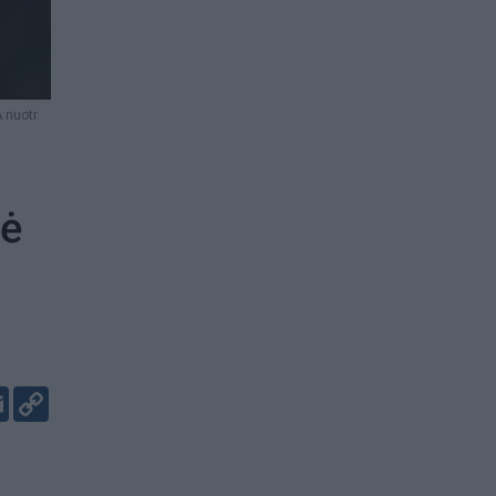
 nuotr.
bė
er
kedIn
Email
Copy
Link