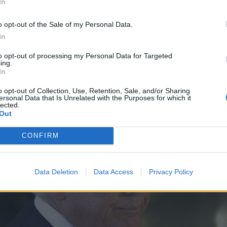
In
 ant JAV prezidento rankos ji paaiškino „dažnu rankų
o opt-out of the Sale of my Personal Data.
 šiek tiek sudirgino minkštus audinius, taip pat aspirino
In
 poveikiu.
to opt-out of processing my Personal Data for Targeted
ing.
In
o opt-out of Collection, Use, Retention, Sale, and/or Sharing
ersonal Data that Is Unrelated with the Purposes for which it
lected.
Out
CONFIRM
Data Deletion
Data Access
Privacy Policy