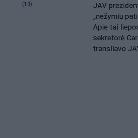
(13)
JAV preziden
„nežymių pati
Apie tai liep
sekretorė Car
transliavo JA