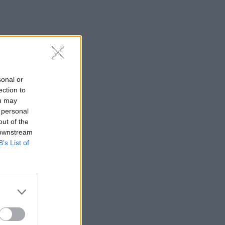
slių
sonal or
ection to
ou may
ų
 personal
out of the
 downstream
B’s List of
os
dies
asta.