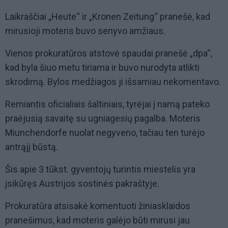
Laikraščiai „Heute“ ir „Kronen Zeitung“ pranešė, kad
mirusioji moteris buvo senyvo amžiaus.
Vienos prokuratūros atstovė spaudai pranešė „dpa“,
kad byla šiuo metu tiriama ir buvo nurodyta atlikti
skrodimą. Bylos medžiagos ji išsamiau nekomentavo.
Remiantis oficialiais šaltiniais, tyrėjai į namą pateko
praėjusią savaitę su ugniagesių pagalba. Moteris
Miunchendorfe nuolat negyveno, tačiau ten turėjo
antrąjį būstą.
Šis apie 3 tūkst. gyventojų turintis miestelis yra
įsikūręs Austrijos sostinės pakraštyje.
Prokuratūra atsisakė komentuoti žiniasklaidos
pranešimus, kad moteris galėjo būti mirusi jau