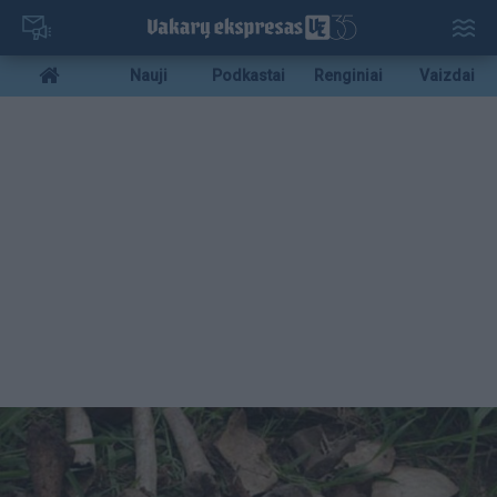
Pereiti
į
pagrindinį
Mobile
Nauji
Podkastai
Renginiai
Vaizdai
turinį
menu
bottom