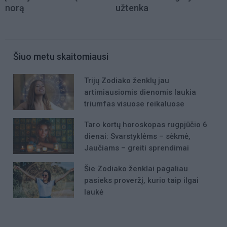
norą
užtenka
Šiuo metu skaitomiausi
Trijų Zodiako ženklų jau
artimiausiomis dienomis laukia
triumfas visuose reikaluose
Taro kortų horoskopas rugpjūčio 6
dienai: Svarstyklėms – sėkmė,
Jaučiams – greiti sprendimai
Šie Zodiako ženklai pagaliau
pasieks proveržį, kurio taip ilgai
laukė