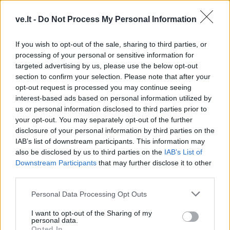
rastas milijoną laimėjęs
laivai
ve.lt -
Do Not Process My Personal Information
loterijos bilietas
If you wish to opt-out of the sale, sharing to third parties, or
processing of your personal or sensitive information for
targeted advertising by us, please use the below opt-out
section to confirm your selection. Please note that after your
opt-out request is processed you may continue seeing
interest-based ads based on personal information utilized by
us or personal information disclosed to third parties prior to
Pasaulis
Pasaulis
your opt-out. You may separately opt-out of the further
Zelenskis: balistinių
Kas gali priversti Donaldą
disclosure of your personal information by third parties on the
raketų perėmėjai galėjo
Trumpą smogti Rusijai:
IAB’s list of downstream participants. This information may
išgelbėti gyvybes
ekspertas atskleidė
also be disclosed by us to third parties on the
IAB’s List of
netikėtą scenarijų
(3)
Downstream Participants
that may further disclose it to other
third parties.
Personal Data Processing Opt Outs
I want to opt-out of the Sharing of my
personal data.
Opted In