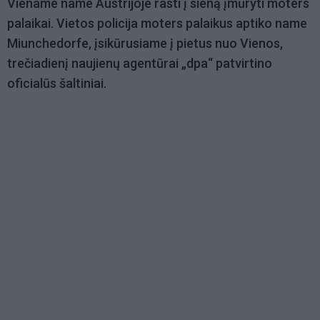
Viename name Austrijoje rasti į sieną įmūryti moters
palaikai. Vietos policija moters palaikus aptiko name
Miunchedorfe, įsikūrusiame į pietus nuo Vienos,
trečiadienį naujienų agentūrai „dpa“ patvirtino
oficialūs šaltiniai.