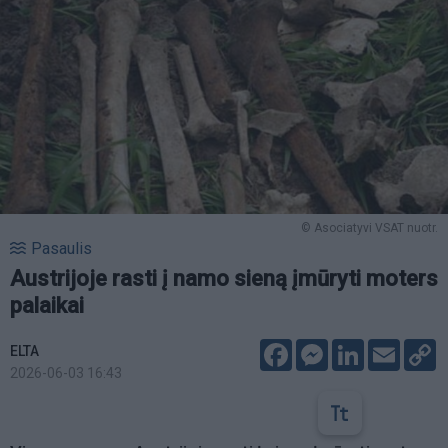
© Asociatyvi VSAT nuotr.
Pasaulis
Austrijoje rasti į namo sieną įmūryti moters
palaikai
Facebook
Messenger
LinkedIn
Email
C
ELTA
L
2026-06-03 16:43