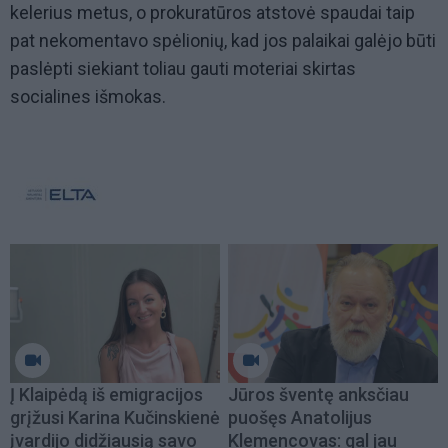
kelerius metus, o prokuratūros atstovė spaudai taip
pat nekomentavo spėlionių, kad jos palaikai galėjo būti
paslėpti siekiant toliau gauti moteriai skirtas
socialines išmokas.
Į Klaipėdą iš emigracijos
Jūros šventę anksčiau
grįžusi Karina Kučinskienė
puošęs Anatolijus
įvardijo didžiausią savo
Klemencovas: gal jau