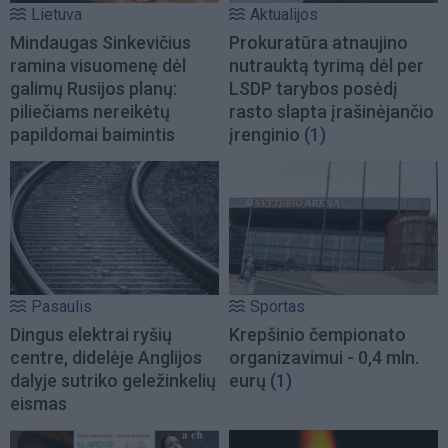
Lietuva
Aktualijos
Mindaugas Sinkevičius
Prokuratūra atnaujino
ramina visuomenę dėl
nutrauktą tyrimą dėl per
galimų Rusijos planų:
LSDP tarybos posėdį
piliečiams nereikėtų
rasto slapta įrašinėjančio
papildomai baimintis
įrenginio
(1)
Pasaulis
Sportas
Dingus elektrai ryšių
Krepšinio čempionato
centre, didelėje Anglijos
organizavimui - 0,4 mln.
dalyje sutriko geležinkelių
eurų
(1)
eismas