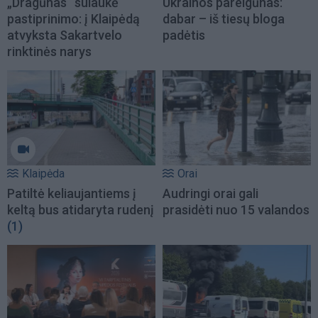
„Dragūnas“ sulaukė
Ukrainos pareigūnas:
pastiprinimo: į Klaipėdą
dabar – iš tiesų bloga
atvyksta Sakartvelo
padėtis
rinktinės narys
Klaipėda
Orai
Patiltė keliaujantiems į
Audringi orai gali
keltą bus atidaryta rudenį
prasidėti nuo 15 valandos
(1)