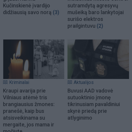
Kučinskienė įvardijo
sutramdytą agresyvų
didžiausią savo norą
(3)
mušeiką baro lankytojai
surišo elektros
prailgintuvu
(2)
Kriminalai
Aktualijos
Kraupi avarija prie
Buvusi AAD vadovė
Vilniaus atėmė tris
sutuoktinio įmonę
brangiausius žmones:
tikrinusiam pavaldiniui
pranešė, kaip bus
skyrė priedą prie
atsisveikinama su
atlyginimo
mergaite, jos mama ir
močiute