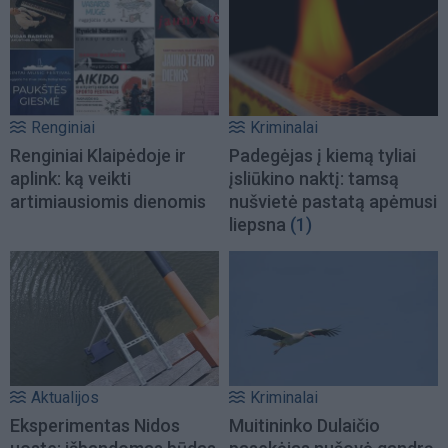
Renginiai
Kriminalai
Renginiai Klaipėdoje ir
Padegėjas į kiemą tyliai
aplink: ką veikti
įsliūkino naktį: tamsą
artimiausiomis dienomis
nušvietė pastatą apėmusi
liepsna
(1)
Aktualijos
Kriminalai
Eksperimentas Nidos
Muitininko Dulaičio