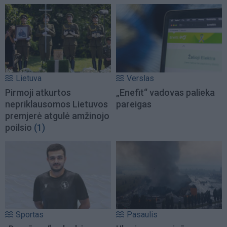
Lietuva
Verslas
Pirmoji atkurtos
„Enefit“ vadovas palieka
nepriklausomos Lietuvos
pareigas
premjerė atgulė amžinojo
poilsio
(1)
Sportas
Pasaulis