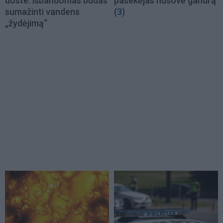
uoste: išbandomas būdas
pasekėjas nušovė gandrą
sumažinti vandens
(3)
„žydėjimą“