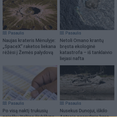
Pasaulis
Pasaulis
Naujas krateris Mėnulyje:
Netoli Omano krantų
„SpaceX“ raketos liekana
bręsta ekologinė
rėžėsi į Žemės palydovą
katastrofa – iš tanklaivio
liejasi nafta
Pasaulis
Pasaulis
Po visą naktį trukusių
Nusekus Dunojui, iškilo
paieškų Italijos šiukšlyne
Antrojo pasaulinio karo