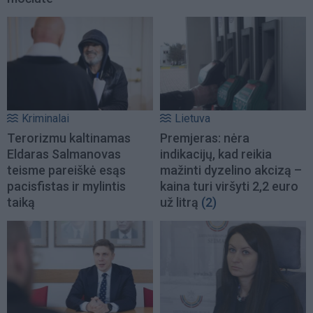
Kriminalai
Lietuva
Terorizmu kaltinamas
Premjeras: nėra
Eldaras Salmanovas
indikacijų, kad reikia
teisme pareiškė esąs
mažinti dyzelino akcizą –
pacisfistas ir mylintis
kaina turi viršyti 2,2 euro
taiką
už litrą
(2)