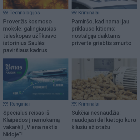
Technologijos
Kriminalai
Proveržis kosmoso
Pamiršo, kad namai jau
moksle: galingiausias
priklauso kitiems:
teleskopas užfiksavo
nostalgija daiktams
istorinius Saulės
privertė griebtis smurto
paviršiaus kadrus
Renginiai
Kriminalai
Specialus reisas iš
Sukčiai nesnaudžia:
Klaipėdos į nemokamą
naudojasi dėl kietojo kuro
vakarėlį „Viena naktis
kilusiu ažiotažu
Nidoje“!