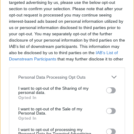
targeted advertising by us, please use the below opt-out
section to confirm your selection. Please note that after your
Pasaulis
Pasaulis
opt-out request is processed you may continue seeing
interest-based ads based on personal information utilized by
JK vairuotojai kasdien
Sausra Anglijoje:
us or personal information disclosed to third parties prior to
pavagia kuro už šimtus
parduotuvėse pritrūks
your opt-out. You may separately opt-out of the further
tūkstančių svarų
(1)
britiškų maisto produktų,
disclosure of your personal information by third parties on the
kils kainos
IAB’s list of downstream participants. This information may
also be disclosed by us to third parties on the
IAB’s List of
Downstream Participants
that may further disclose it to other
third parties.
Personal Data Processing Opt Outs
I want to opt-out of the Sharing of my
personal data.
Pasaulis
Pasaulis
Opted In
Zelenskio vizitas
Dronai pastebėti virš
I want to opt-out of the Sale of my
Serbijoje – pirmasis nuo
karinės bazės Vakarų
Personal Data.
karo pradžios: Belgrade
Vokietijoje: incidentą tiria
Opted In
laukia keblūs pokalbiai
policija
I want to opt-out of processing my
Personal Data for Targeted Advertising.