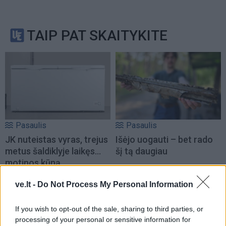
TAIP PAT SKAITYKITE
Pasaulis
Pasaulis
JK nuteistas vyras, trejus
Išėjo uogauti – bet rado
metus šaldiklyje laikęs...
šį tą daugiau
motinos kūną
ve.lt -
Do Not Process My Personal Information
If you wish to opt-out of the sale, sharing to third parties, or
processing of your personal or sensitive information for