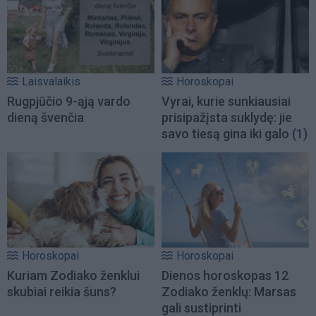
Laisvalaikis
Horoskopai
Rugpjūčio 9-ąją vardo
Vyrai, kurie sunkiausiai
dieną švenčia
prisipažįsta suklydę: jie
savo tiesą gina iki galo
(1)
Horoskopai
Horoskopai
Kuriam Zodiako ženklui
Dienos horoskopas 12
skubiai reikia šuns?
Zodiako ženklų: Marsas
gali sustiprinti