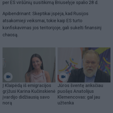
per ES viršūnių susitikimą Briuselyje spalio 28 d.
Apibendrinant: Skeptikai įspėja, kad Rusijos
atsakomieji veiksmai, tokie kaip ES turto
konfiskavimas jos teritorijoje, gali sukelti finansinį
chaosą.
Į Klaipėdą iš emigracijos
Jūros šventę anksčiau
grįžusi Karina Kučinskienė
puošęs Anatolijus
įvardijo didžiausią savo
Klemencovas: gal jau
norą
užtenka