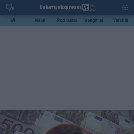
Pereiti
į
pagrindinį
Mobile
Nauji
Podkastai
Renginiai
Vaizdai
turinį
menu
bottom