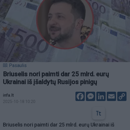
Pasaulis
Briuselis nori paimti dar 25 mlrd. eurų
Ukrainai iš įšaldytų Rusijos pinigų
Facebook
Messenger
LinkedIn
Email
C
infa.lt
L
2025-10-18 10:20
Briuselis nori paimti dar 25 mlrd. eurų Ukrainai iš