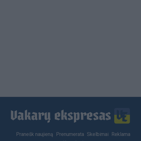
Load
More
Footer
Pranešk naujieną
Prenumerata
Skelbimai
Reklama
menu