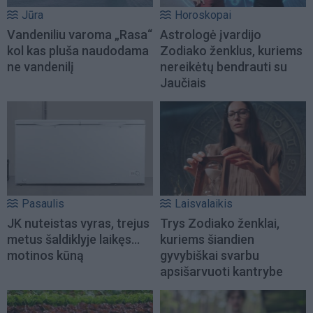
Jūra
Horoskopai
Vandeniliu varoma „Rasa“
Astrologė įvardijo
kol kas pluša naudodama
Zodiako ženklus, kuriems
ne vandenilį
nereikėtų bendrauti su
Jaučiais
Pasaulis
Laisvalaikis
JK nuteistas vyras, trejus
Trys Zodiako ženklai,
metus šaldiklyje laikęs...
kuriems šiandien
motinos kūną
gyvybiškai svarbu
apsišarvuoti kantrybe