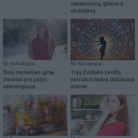
nekantrumą, ginčus ir
skubėjimą
Horoskopai
Horoskopai
Šiais mėnesiais gimę
Trijų Zodiako ženklų
žmonės yra patys
netrukus laukia didžiausia
sėkmingiausi
sėkmė