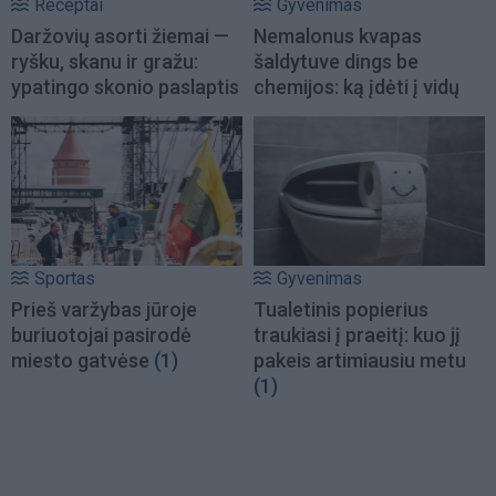
Receptai
Gyvenimas
Daržovių asorti žiemai —
Nemalonus kvapas
ryšku, skanu ir gražu:
šaldytuve dings be
ypatingo skonio paslaptis
chemijos: ką įdėti į vidų
Sportas
Gyvenimas
Prieš varžybas jūroje
Tualetinis popierius
buriuotojai pasirodė
traukiasi į praeitį: kuo jį
miesto gatvėse
(1)
pakeis artimiausiu metu
(1)