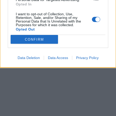
Opted In
I want to opt-out of Collection, Use,
Retention, Sale, and/or Sharing of my
Personal Data that Is Unrelated with the
Purposes for which it was collected.
Opted Out
Pasaulis
Pasaulis
CONFIRM
Skaudus smūgis Rusijos
Stalino šešėlis virš
energetikos pajamoms:
Kremliaus: kas laukia
JAV Senatas pritarė
Rusijos pasitraukus
Data Deletion
Data Access
Privacy Policy
naujam sankcijų paketui
Vladimirui Putinui
(3)