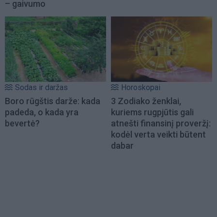
– gaivumo
Sodas ir daržas
Horoskopai
Boro rūgštis darže: kada
3 Zodiako ženklai,
padeda, o kada yra
kuriems rugpjūtis gali
bevertė?
atnešti finansinį proveržį:
kodėl verta veikti būtent
dabar