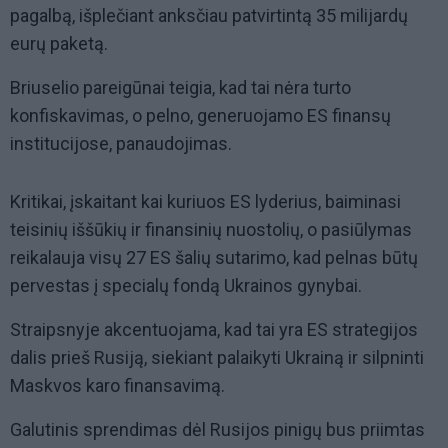
pagalbą, išplečiant anksčiau patvirtintą 35 milijardų
eurų paketą.
Briuselio pareigūnai teigia, kad tai nėra turto
konfiskavimas, o pelno, generuojamo ES finansų
institucijose, panaudojimas.
Kritikai, įskaitant kai kuriuos ES lyderius, baiminasi
teisinių iššūkių ir finansinių nuostolių, o pasiūlymas
reikalauja visų 27 ES šalių sutarimo, kad pelnas būtų
pervestas į specialų fondą Ukrainos gynybai.
Straipsnyje akcentuojama, kad tai yra ES strategijos
dalis prieš Rusiją, siekiant palaikyti Ukrainą ir silpninti
Maskvos karo finansavimą.
Galutinis sprendimas dėl Rusijos pinigų bus priimtas