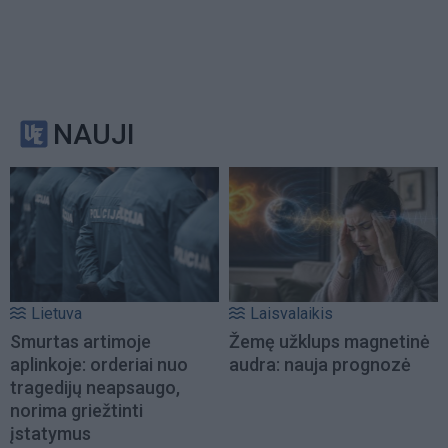
NAUJI
Lietuva
Laisvalaikis
Smurtas artimoje
Žemę užklups magnetinė
aplinkoje: orderiai nuo
audra: nauja prognozė
tragedijų neapsaugo,
norima griežtinti
įstatymus