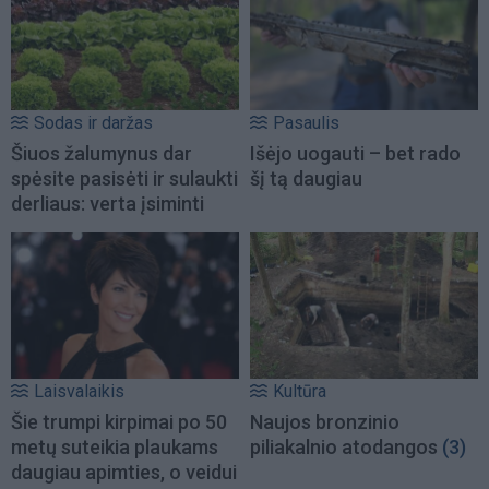
Sodas ir daržas
Pasaulis
Šiuos žalumynus dar
Išėjo uogauti – bet rado
spėsite pasisėti ir sulaukti
šį tą daugiau
derliaus: verta įsiminti
Laisvalaikis
Kultūra
Šie trumpi kirpimai po 50
Naujos bronzinio
metų suteikia plaukams
piliakalnio atodangos
(3)
daugiau apimties, o veidui