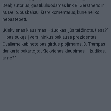
Deal) autorius, gestikuliuodamas link B. Gerstnerio ir
M. Dello, pusbalsiu ištarė komentarus, kurie neliko
nepastebėti.
„Kiekvienas klausimas – žudikas, jūs tai žinote, tiesa?“
– pasisukęs į verslininkus paklausė prezidentas.
Ovaliame kabinete pasigirdus plojimams, D. Trampas
dar kartą pakartojo: „Kiekvienas klausimas – žudikas,
ar ne?“