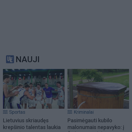
NAUJI
Sportas
Kriminalai
Lietuvius skriaudęs
Pasimėgauti kubilo
krepšinio talentas laukia
malonumais nepavyko: į