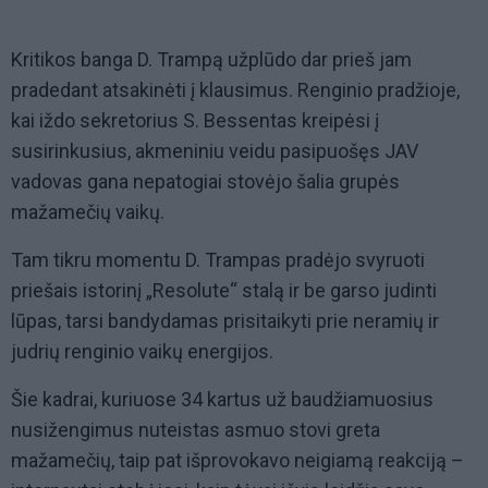
Kritikos banga D. Trampą užplūdo dar prieš jam
pradedant atsakinėti į klausimus. Renginio pradžioje,
kai iždo sekretorius S. Bessentas kreipėsi į
susirinkusius, akmeniniu veidu pasipuošęs JAV
vadovas gana nepatogiai stovėjo šalia grupės
mažamečių vaikų.
Tam tikru momentu D. Trampas pradėjo svyruoti
priešais istorinį „Resolute“ stalą ir be garso judinti
lūpas, tarsi bandydamas prisitaikyti prie neramių ir
judrių renginio vaikų energijos.
Šie kadrai, kuriuose 34 kartus už baudžiamuosius
nusižengimus nuteistas asmuo stovi greta
mažamečių, taip pat išprovokavo neigiamą reakciją –