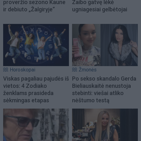
proveržio sezono Kaune
Žaibo gatvę lėkė
ir debiuto „Žalgiryje“
ugniagesiai gelbėtojai
Horoskopai
Žmonės
Viskas pagaliau pajudės iš
Po sekso skandalo Gerda
vietos: 4 Zodiako
Bieliauskaitė nenustoja
ženklams prasideda
stebinti: viešai atliko
sėkmingas etapas
nėštumo testą