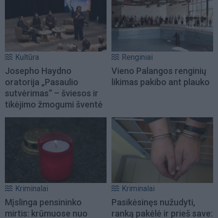
Kultūra
Renginiai
Josepho Haydno
Vieno Palangos renginių
oratorija „Pasaulio
likimas pakibo ant plauko
sutvėrimas“ – šviesos ir
tikėjimo žmogumi šventė
Kriminalai
Kriminalai
Mįslinga pensininko
Pasikėsinęs nužudyti,
mirtis: krūmuose nuo
ranką pakėlė ir prieš save: