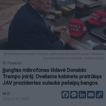
© Prezidentas Donaldas Trumpas užfiksuotas prie netyčia įjungto mikrofono
besiskundžiantis žiniasklaida. / Baltieji rūmai)
Pasaulis
Įjungtas mikrofonas išdavė Donaldo
Trampo įniršį: Ovaliame kabinete pratrūkęs
JAV prezidentas sulaukė pašaipų bangos
Facebook
Messenger
LinkedIn
Email
C
VE.LT
L
2026-07-07 18:57