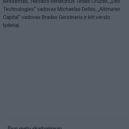
Bessentas, Teksaso senatorius Tedas Cruzas, „Dell
Technologies“ vadovas Michaelas Dellas, „Altimeter
Capital“ vadovas Bradas Gerstneris ir kiti verslo
lyderiai.
Šiuo metu skaitomiausi