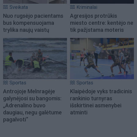
Sveikata
Kriminalai
Nuo rugsėjo pacientams
Agresijos protrūkis
bus kompensuojama
miesto centre: kentėjo ne
trylika naujų vaistų
tik pažįstama moteris
Sportas
Sportas
Antrojoje Melnragėje
Klaipėdoje vyks tradicinis
galynėjosi su bangomis:
rankinio turnyras
„Adrenalino buvo
išskirtinei asmenybei
daugiau, negu galėtume
atminti
pagalvoti“