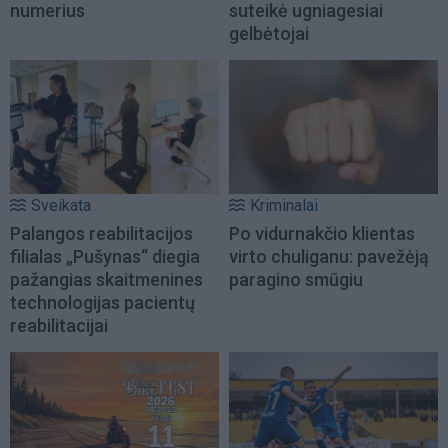
numerius
suteikė ugniagesiai
gelbėtojai
Sveikata
Kriminalai
Palangos reabilitacijos
Po vidurnakčio klientas
filialas „Pušynas“ diegia
virto chuliganu: pavežėją
pažangias skaitmenines
paragino smūgiu
technologijas pacientų
reabilitacijai