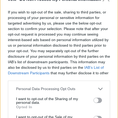
Mergelėms – nauji tikslai
If you wish to opt-out of the sale, sharing to third parties, or
Kinų horoskopas rugpjūčio 10–16
processing of your personal or sensitive information for
dienoms: Beždžionėms – proveržis,
targeted advertising by us, please use the below opt-out
Drakonams – šuolis į priekį
section to confirm your selection. Please note that after your
opt-out request is processed you may continue seeing
Atgims du legendiniai pėsčiųjų tiltai
interest-based ads based on personal information utilized by
per Miniją: vienas jungia net du
us or personal information disclosed to third parties prior to
your opt-out. You may separately opt-out of the further
rajonus
disclosure of your personal information by third parties on the
IAB’s list of downstream participants. This information may
also be disclosed by us to third parties on the
IAB’s List of
Downstream Participants
that may further disclose it to other
third parties.
Personal Data Processing Opt Outs
Raktažodžiai
trampas
mikrofonai
žiniasklaida
konfliktai
I want to opt-out of the Sharing of my
personal data.
skundas
VE.lt naujienos
Opted In
I want to opt-out of the Sale of my