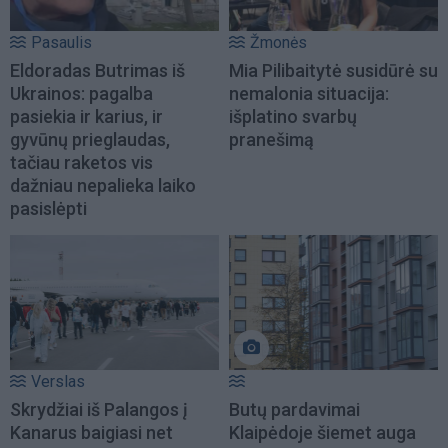
Pasaulis
Žmonės
Eldoradas Butrimas iš
Mia Pilibaitytė susidūrė su
Ukrainos: pagalba
nemalonia situacija:
pasiekia ir karius, ir
išplatino svarbų
gyvūnų prieglaudas,
pranešimą
tačiau raketos vis
dažniau nepalieka laiko
pasislėpti
Verslas
Skrydžiai iš Palangos į
Butų pardavimai
Kanarus baigiasi net
Klaipėdoje šiemet auga