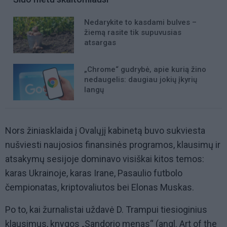
Nedarykite to kasdami bulves –
žiemą rasite tik supuvusias
atsargas
„Chrome“ gudrybė, apie kurią žino
nedaugelis: daugiau jokių įkyrių
langų
Nors žiniasklaida į Ovalųjį kabinetą buvo sukviesta
nušviesti naujosios finansinės programos, klausimų ir
atsakymų sesijoje dominavo visiškai kitos temos:
karas Ukrainoje, karas Irane, Pasaulio futbolo
čempionatas, kriptovaliutos bei Elonas Muskas.
Po to, kai žurnalistai uždavė D. Trampui tiesioginius
klausimus, knygos „Sandorio menas“ (angl. Art of the