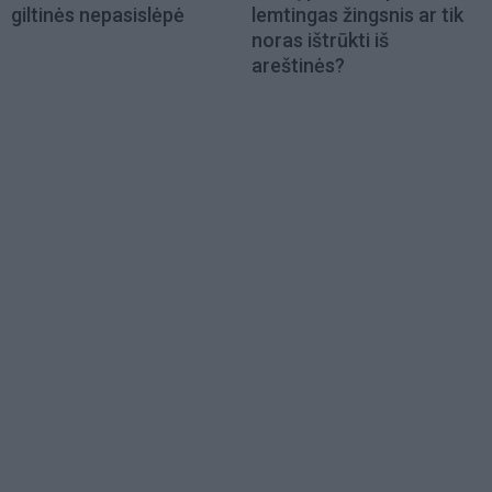
giltinės nepasislėpė
lemtingas žingsnis ar tik
noras ištrūkti iš
areštinės?
Load
More