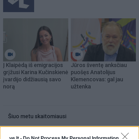
Į Klaipėdą iš emigracijos
Jūros šventę anksčiau
grįžusi Karina Kučinskienė
puošęs Anatolijus
įvardijo didžiausią savo
Klemencovas: gal jau
norą
užtenka
Šiuo metu skaitomiausi
Taro kortų horoskopas rugpjūčio 10
dienai: Dvyniams – seni įsitikinimai,
ve.lt -
Do Not Process My Personal Information