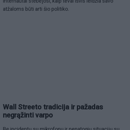
internautai stebėjosi, kaip tėvai išvis leidžia savo
atžaloms būti arti šio politiko.
Wall Streeto tradicija ir pažadas
negrąžinti varpo
Be incidentų su mikrofonu ir nepatogių situacijų su