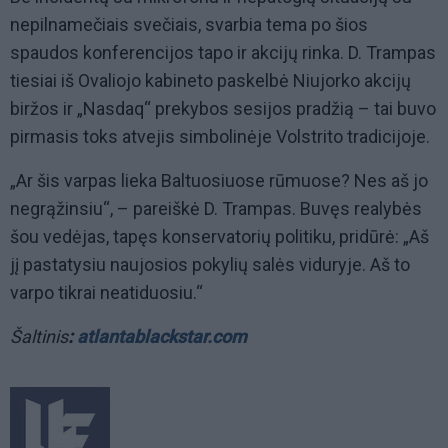
nepilnamečiais svečiais, svarbia tema po šios
spaudos konferencijos tapo ir akcijų rinka. D. Trampas
tiesiai iš Ovaliojo kabineto paskelbė Niujorko akcijų
biržos ir „Nasdaq“ prekybos sesijos pradžią – tai buvo
pirmasis toks atvejis simbolinėje Volstrito tradicijoje.
„Ar šis varpas lieka Baltuosiuose rūmuose? Nes aš jo
negrąžinsiu“, – pareiškė D. Trampas. Buvęs realybės
šou vedėjas, tapęs konservatorių politiku, pridūrė: „Aš
jį pastatysiu naujosios pokylių salės viduryje. Aš to
varpo tikrai neatiduosiu.“
Šaltinis
:
atlantablackstar.com