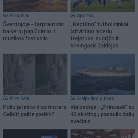
Renginiai
Sportas
Šventojoje - tarptautinis
„Neptūno“ futbolininkai
baikerių paplūdimio ir
įsitvirtino lyderių
muzikos festivalis
trejetuke: sugrįžo ir
kovingasis žaidėjas
Kriminalai
Klaipėdos pulsas
Policija ieško šios moters.
Klaipėdoje - „Princesė“ su
Galbūt galite padėti?
42 skirtingų pasaulio šalių
svečiais