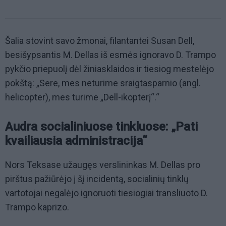
Šalia stovint savo žmonai, filantantei Susan Dell,
besišypsantis M. Dellas iš esmės ignoravo D. Trampo
pykčio priepuolį dėl žiniasklaidos ir tiesiog mestelėjo
pokštą: „Sere, mes neturime sraigtasparnio (angl.
helicopter), mes turime „Dell-ikopterį“.“
Audra socialiniuose tinkluose: „Pati
kvailiausia administracija“
Nors Teksase užaugęs verslininkas M. Dellas pro
pirštus pažiūrėjo į šį incidentą, socialinių tinklų
vartotojai negalėjo ignoruoti tiesiogiai transliuoto D.
Trampo kaprizo.