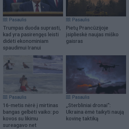
Pasaulis
Pasaulis
Trumpas duoda suprasti,
Pietų Prancūzijoje
kad yra pasirengęs leisti
įsiplieskė naujas miško
didėti ekonominiam
gaisras
spaudimui Iranui
Pasaulis
Pasaulis
16-metis nėrė į mirtinas
„Sterbliniai dronai“:
bangas gelbėti vaiko: po
Ukraina ėmė taikyti naują
kovos su likimu
kovinę taktiką
sureagavo net