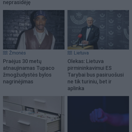
neprasidėję
Žmonės
Lietuva
Praėjus 30 metų
Olekas: Lietuva
atnaujinamas Tupaco
pirmininkavimui ES
žmogžudystės bylos
Tarybai bus pasiruošusi
nagrinėjimas
ne tik turiniu, bet ir
aplinka