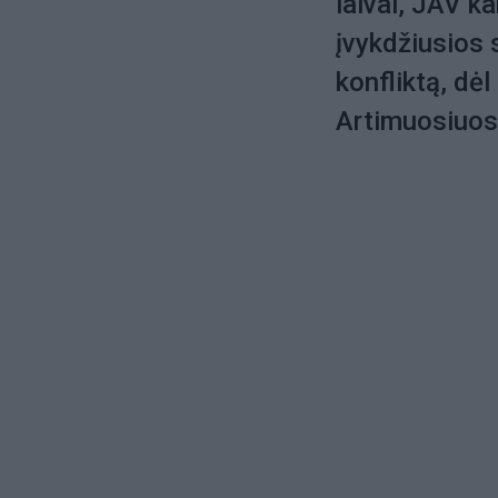
laivai, JAV k
įvykdžiusios 
konfliktą, dėl
Artimuosiuos