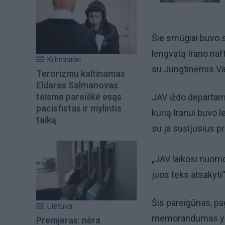
Šie smūgiai buvo s
lengvatą Irano naf
Kriminalai
su Jungtinėmis Val
Terorizmu kaltinamas
Eldaras Salmanovas
teisme pareiškė esąs
JAV iždo departame
pacisfistas ir mylintis
kurią Iranui buvo le
taiką
su ja susijusius p
„JAV laikosi nuomon
juos teks atsakyti
Šis pareigūnas, pa
Lietuva
memorandumas yra „
Premjeras: nėra