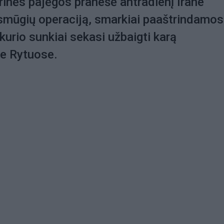
arinės pajėgos pranešė antradienį Irane
smūgių operaciją, smarkiai paaštrindamos
 kurio sunkiai sekasi užbaigti karą
e Rytuose.