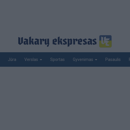
Jūra
Sportas
Pasaulis
Verslas
Gyvenimas