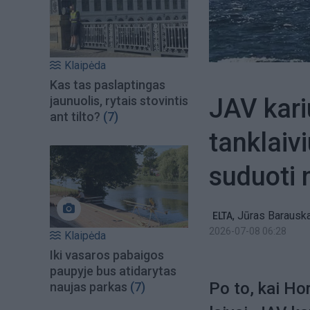
Klaipėda
Kas tas paslaptingas
JAV kari
jaunuolis, rytais stovintis
ant tilto?
(7)
tanklaiv
suduoti 
,
Jūras Barausk
ELTA
2026-07-08 06:28
Klaipėda
Iki vasaros pabaigos
paupyje bus atidarytas
Po to, kai Ho
naujas parkas
(7)