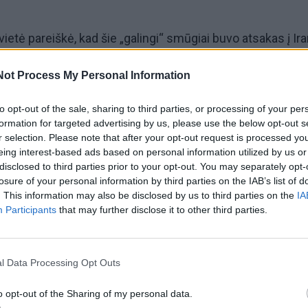
ietė pareiškė, kad šie „galingi“ smūgiai buvo atsakas į Ir
u vandens keliu plaukiančius laivus ir kad jie „privers bran
Not Process My Personal Information
e taikosi į komercinius laivus ir juos puola“.
to opt-out of the sale, sharing to third parties, or processing of your per
ntrinė vadavietė pranešė, kad šios operacijos metu Irane
formation for targeted advertising by us, please use the below opt-out s
r selection. Please note that after your opt-out request is processed y
i 80 taikinių.
eing interest-based ads based on personal information utilized by us or
disclosed to third parties prior to your opt-out. You may separately opt-
ė Irano gynybos sistemoms, vadovavimo ir kontrolės
losure of your personal information by third parties on the IAB’s list of
. This information may also be disclosed by us to third parties on the
IA
ų radaro postams, priešlaivinių raketų pajėgumams ir dau
Participants
that may further disclose it to other third parties.
iucinės gvardijos korpuso katerių sąsiauryje ir jo prieigo
skelbtame pranešime teigė JAV kariškiai.
l Data Processing Opt Outs
o opt-out of the Sharing of my personal data.