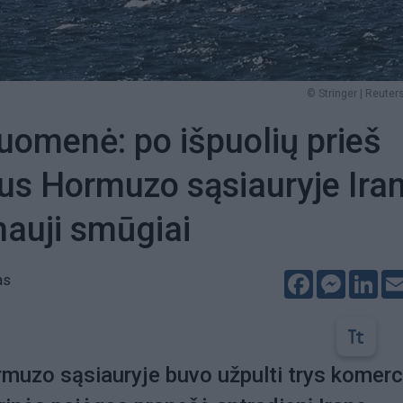
© Stringer | Reuters
uomenė: po išpuolių prieš
ius Hormuzo sąsiauryje Ira
nauji smūgiai
Facebook
Messeng
Lin
as
rmuzo sąsiauryje buvo užpulti trys komerc