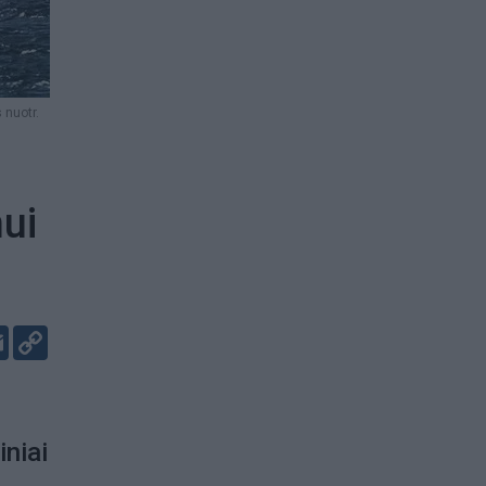
 nuotr.
nui
er
kedIn
Email
Copy
Link
iniai