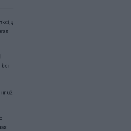
nkcijų
erasi
l
ą bei
 ir už
mo
nas