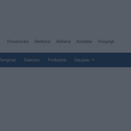
Desktop
Prenumerata
Skelbimai
Reklama
Kontaktai
Prisijungti
menu
top
Renginiai
Galerijos
Podkastai
Daugiau