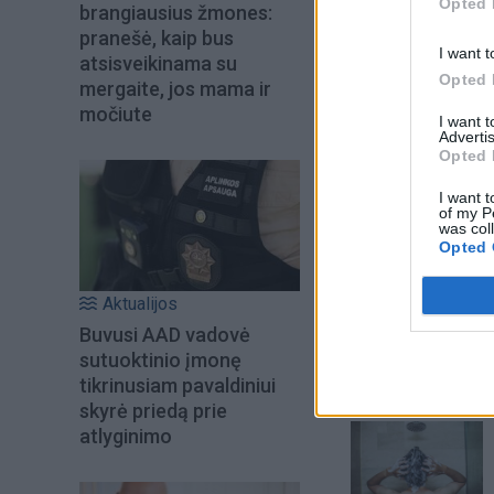
Opted 
brangiausius žmones:
pranešė, kaip bus
I want t
atsisveikinama su
Opted 
mergaite, jos mama ir
močiute
I want 
Advertis
Opted 
I want t
of my P
was col
Opted 
Šiuo metu skait
Aktualijos
Buvusi AAD vadovė
sutuoktinio įmonę
tikrinusiam pavaldiniui
skyrė priedą prie
atlyginimo