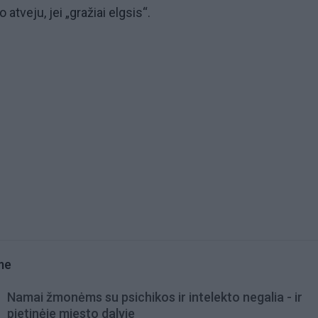
 atveju, jei „gražiai elgsis“.
me
Namai žmonėms su psichikos ir intelekto negalia - ir
pietinėje miesto dalyje