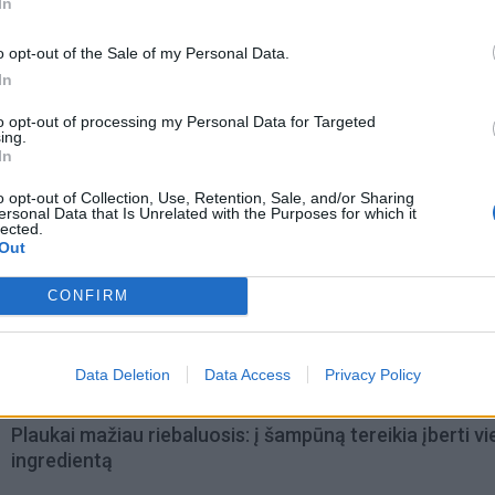
In
o opt-out of the Sale of my Personal Data.
In
to opt-out of processing my Personal Data for Targeted
ing.
In
o opt-out of Collection, Use, Retention, Sale, and/or Sharing
ersonal Data that Is Unrelated with the Purposes for which it
lected.
Out
omiausi
CONFIRM
Aiškiaregės pranašystė: numatė katastrofišką karo
pabaigą Ukrainoje
Data Deletion
Data Access
Privacy Policy
Plaukai mažiau riebaluosis: į šampūną tereikia įberti v
ingredientą