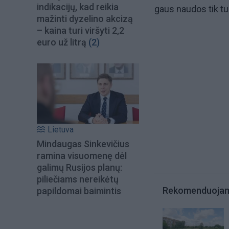
indikacijų, kad reikia
gaus naudos tik tuo
mažinti dyzelino akcizą
– kaina turi viršyti 2,2
euro už litrą
(2)
Lietuva
Mindaugas Sinkevičius
ramina visuomenę dėl
galimų Rusijos planų:
piliečiams nereikėtų
Rekomenduoja
papildomai baimintis