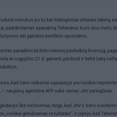
uduoti netrukus po to, kai Vašingtonas atšaukė laikiną sa
tai, padidindamas spaudimą Teheranui, kuris šiuo metu d
stijomis dėl galutinio konflikto sprendimo.
ntas panaikino birželio mėnesį paskelbtą licenciją, paga
ista iki rugpjūčio 21 d. gaminti, parduoti ir tiekti žalią naft
roduktus.
ės, kad Irano veiksmai sąsiauryje yra visiškai nepriimtini
“, – naujienų agentūrai AFP sakė vienas JAV pareigūnas.
geidavęs likti nežinomas, teigė, kad JAV ir Irano susitari
visiškai grindžiamas rezultatais“, ir įspėjo, kad Tehera