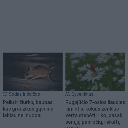
Sodas ir daržas
Gyvenimas
Pelių ir žiurkių baubas:
Rugpjūčio 7-osios liaudies
kas graužikus gąsdina
išmintis: kokius ženklus
labiau nei nuodai
verta stebėti ir ko, pasak
senųjų papročių, reikėtų