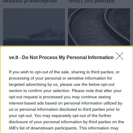
skaudus pralaimėjimas
teisę į JAV pilietybę
Pasaulis
Pasaulis
ve.lt -
Do Not Process My Personal Information
Rusai Juodojoje jūroje
Dingus elektrai ryšių
dronais atakavo vokiečių
centre, didelėje Anglijos
If you wish to opt-out of the sale, sharing to third parties, or
krovininį laivą
dalyje sutriko geležinkelių
processing of your personal or sensitive information for
eismas
targeted advertising by us, please use the below opt-out
section to confirm your selection. Please note that after your
opt-out request is processed you may continue seeing
interest-based ads based on personal information utilized by
us or personal information disclosed to third parties prior to
your opt-out. You may separately opt-out of the further
disclosure of your personal information by third parties on the
IAB’s list of downstream participants. This information may
Pasaulis
Pasaulis