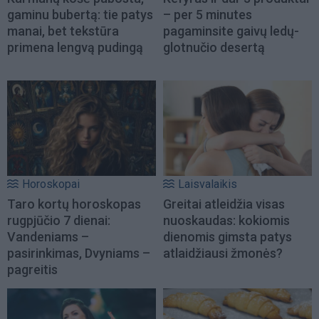
gaminu bubertą: tie patys
– per 5 minutes
manai, bet tekstūra
pagaminsite gaivų ledų-
primena lengvą pudingą
glotnučio desertą
Horoskopai
Laisvalaikis
Taro kortų horoskopas
Greitai atleidžia visas
rugpjūčio 7 dienai:
nuoskaudas: kokiomis
Vandeniams –
dienomis gimsta patys
pasirinkimas, Dvyniams –
atlaidžiausi žmonės?
pagreitis