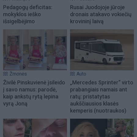
Pedagogų deficitas:
Rusai Juodojoje jūroje
mokyklos ieško
dronais atakavo vokiečių
išsigelbėjimo
krovininį laivą
Žmonės
Auto
Živilė Pinskuvienė įsileido
„Mercedes Sprinter“ virto
į savo namus: parodė,
prabangiais namais ant
kaip ankstų rytą lepina
ratų: pristatytas
vyrą Joną
aukščiausios klasės
kemperis (nuotraukos)