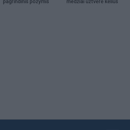
pagrindinis požymis
medžiai užtvėrė kelius
Load
More