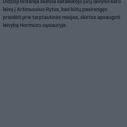
Didžioji Britanija siunčia karališkojo jūrų laivyno karo
laivą į Artimuosius Rytus, kad būtų pasirengęs
prisidėti prie tarptautinės misijos, skirtos apsaugoti
laivybą Hormuzo sąsiauryje.