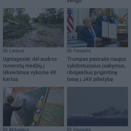
vengti
Lietuva
Pasaulis
Ugniagesiai: dėl audros
Trumpas pasirašė naujus
nuverstų medžių į
vykdomuosius įsakymus,
iškvietimus vykome 49
ribojančius prigimtinę
kartus
teisę į JAV pilietybę
Aktualijos
Pasaulis