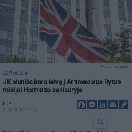
© EPA-ELTA nuotr.
Pasaulis
JK siunčia karo laivą į Artimuosius Rytus
misijai Hormuzo sąsiauryje
Facebook
Messenger
LinkedIn
Email
C
ELTA
L
2026-05-09 17:35