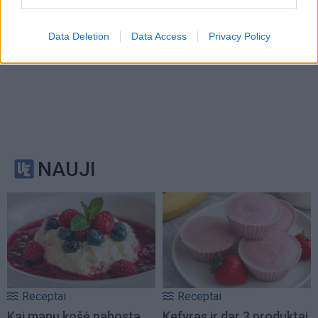
Data Deletion
Data Access
Privacy Policy
NAUJI
Receptai
Receptai
Kai manų košė pabosta,
Kefyras ir dar 3 produktai