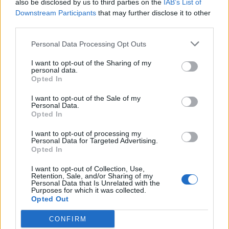
also be disclosed by us to third parties on the
IAB’s List of
Ukrainos pareigūnas:
Naujas krateris Mėnulyje:
Downstream Participants
that may further disclose it to other
dabar – iš tiesų bloga
„SpaceX“ raketos liekana
third parties.
padėtis
rėžėsi į Žemės palydovą
Personal Data Processing Opt Outs
I want to opt-out of the Sharing of my
personal data.
Opted In
I want to opt-out of the Sale of my
Personal Data.
Opted In
Pasaulis
Pasaulis
I want to opt-out of processing my
Netoli Omano krantų
Po visą naktį trukusių
Personal Data for Targeted Advertising.
bręsta ekologinė
paieškų Italijos šiukšlyne
Opted In
katastrofa – iš tanklaivio
rastas milijoną laimėjęs
I want to opt-out of Collection, Use,
liejasi nafta
loterijos bilietas
Retention, Sale, and/or Sharing of my
Personal Data that Is Unrelated with the
Purposes for which it was collected.
Opted Out
CONFIRM