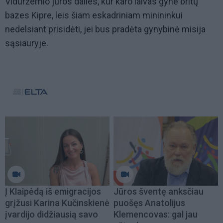
Viduržemio jūros dalies, kur karo laivas gynė britų
bazes Kipre, leis šiam eskadriniam minininkui
nedelsiant prisidėti, jei bus pradėta gynybinė misija
sąsiauryje.
Į Klaipėdą iš emigracijos
Jūros šventę anksčiau
grįžusi Karina Kučinskienė
puošęs Anatolijus
įvardijo didžiausią savo
Klemencovas: gal jau