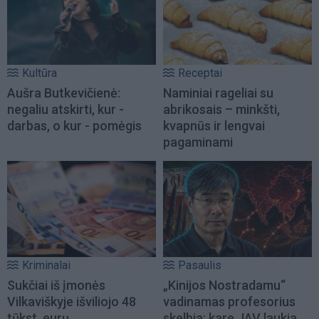
Kultūra
Receptai
Aušra Butkevičienė:
Naminiai rageliai su
negaliu atskirti, kur -
abrikosais – minkšti,
darbas, o kur - pomėgis
kvapnūs ir lengvai
pagaminami
Kriminalai
Pasaulis
Sukčiai iš įmonės
„Kinijos Nostradamu“
Vilkaviškyje išviliojo 48
vadinamas profesorius
tūkst. eurų
skelbia: kare JAV laukia