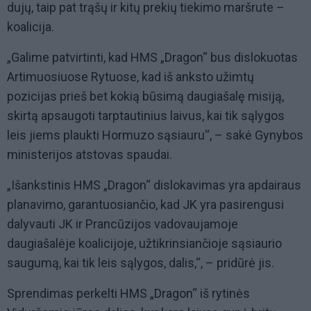
dujų, taip pat trąšų ir kitų prekių tiekimo maršrute –
koalicija.
„Galime patvirtinti, kad HMS „Dragon“ bus dislokuotas
Artimuosiuose Rytuose, kad iš anksto užimtų
pozicijas prieš bet kokią būsimą daugiašalę misiją,
skirtą apsaugoti tarptautinius laivus, kai tik sąlygos
leis jiems plaukti Hormuzo sąsiauru“, – sakė Gynybos
ministerijos atstovas spaudai.
„Išankstinis HMS „Dragon“ dislokavimas yra apdairaus
planavimo, garantuosiančio, kad JK yra pasirengusi
dalyvauti JK ir Prancūzijos vadovaujamoje
daugiašalėje koalicijoje, užtikrinsiančioje sąsiaurio
saugumą, kai tik leis sąlygos, dalis,“, – pridūrė jis.
Sprendimas perkelti HMS „Dragon“ iš rytinės