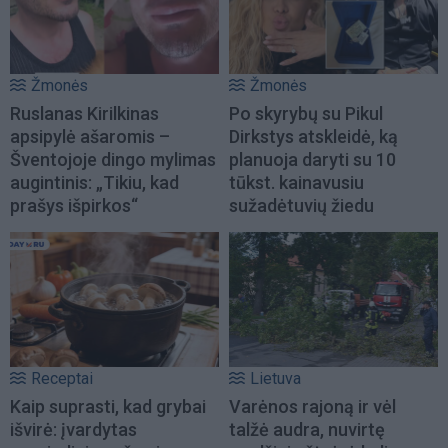
Žmonės
Žmonės
Ruslanas Kirilkinas
Po skyrybų su Pikul
apsipylė ašaromis –
Dirkstys atskleidė, ką
Šventojoje dingo mylimas
planuoja daryti su 10
augintinis: „Tikiu, kad
tūkst. kainavusiu
prašys išpirkos“
sužadėtuvių žiedu
Receptai
Lietuva
Kaip suprasti, kad grybai
Varėnos rajoną ir vėl
išvirė: įvardytas
talžė audra, nuvirtę