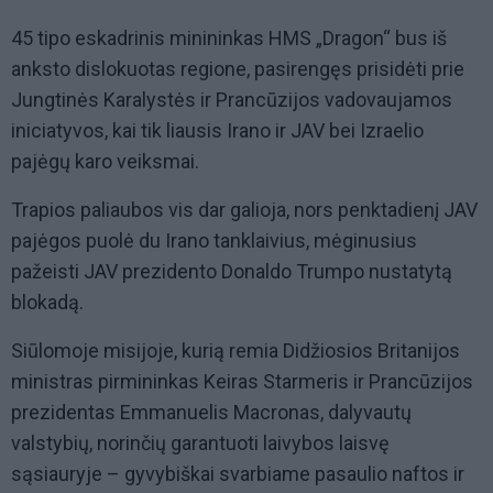
45 tipo eskadrinis minininkas HMS „Dragon“ bus iš
anksto dislokuotas regione, pasirengęs prisidėti prie
Jungtinės Karalystės ir Prancūzijos vadovaujamos
iniciatyvos, kai tik liausis Irano ir JAV bei Izraelio
pajėgų karo veiksmai.
Trapios paliaubos vis dar galioja, nors penktadienį JAV
pajėgos puolė du Irano tanklaivius, mėginusius
pažeisti JAV prezidento Donaldo Trumpo nustatytą
blokadą.
Siūlomoje misijoje, kurią remia Didžiosios Britanijos
ministras pirmininkas Keiras Starmeris ir Prancūzijos
prezidentas Emmanuelis Macronas, dalyvautų
valstybių, norinčių garantuoti laivybos laisvę
sąsiauryje – gyvybiškai svarbiame pasaulio naftos ir