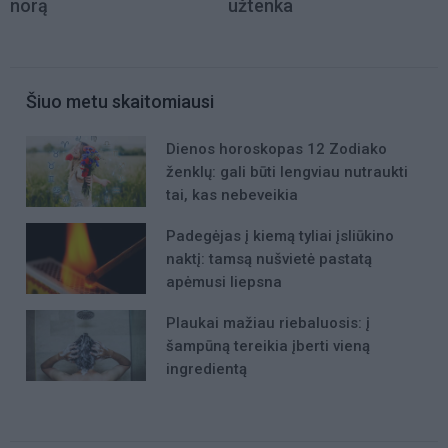
norą
užtenka
Šiuo metu skaitomiausi
Dienos horoskopas 12 Zodiako
ženklų: gali būti lengviau nutraukti
tai, kas nebeveikia
Padegėjas į kiemą tyliai įsliūkino
naktį: tamsą nušvietė pastatą
apėmusi liepsna
Plaukai mažiau riebaluosis: į
šampūną tereikia įberti vieną
ingredientą