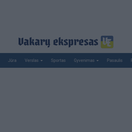
Jūra
Sportas
Pasaulis
Verslas
Gyvenimas