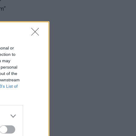
am“
ai
sonal or
ection to
ou may
 personal
out of the
 downstream
B’s List of