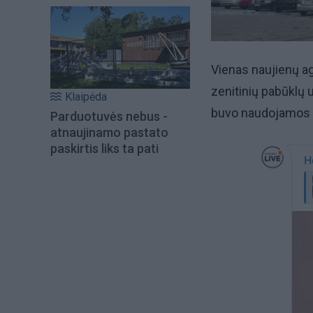
Vienas naujienų ag
zenitinių pabūklų 
Klaipėda
buvo naudojamos ir
Parduotuvės nebus -
atnaujinamo pastato
paskirtis liks ta pati