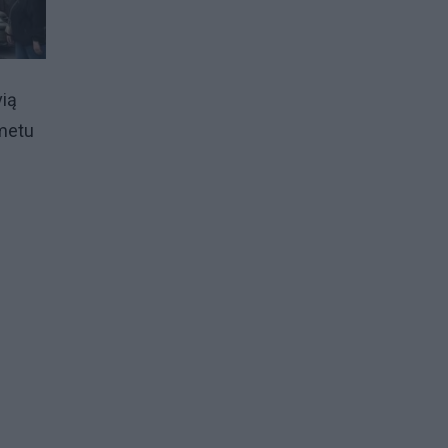
vią
 metu