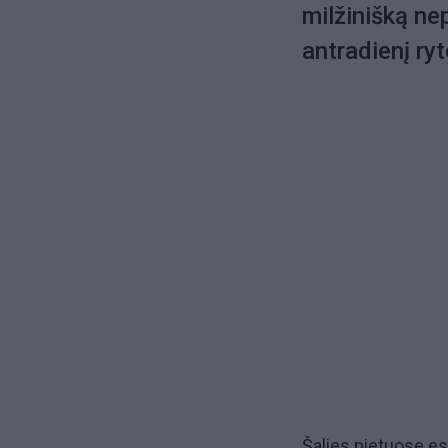
milžinišką nep
antradienį ry
Šalies pietuose e