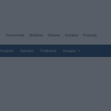
Desktop
Prenumerata
Skelbimai
Reklama
Kontaktai
Prisijungti
menu
top
Renginiai
Galerijos
Podkastai
Daugiau