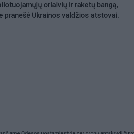
ilotuojamųjų orlaivių ir raketų bangą,
te pranešė Ukrainos valdžios atstovai.
sančiame Odesos uostamiestyje per dronų antskrydį žuv