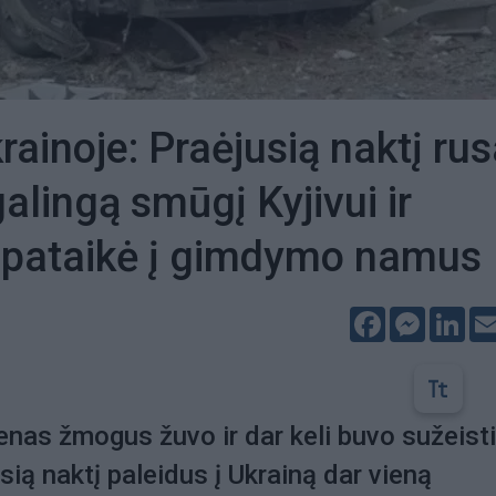
rainoje: Praėjusią naktį rus
alingą smūgį Kyjivui ir
 pataikė į gimdymo namus
Facebook
Messeng
Lin
enas žmogus žuvo ir dar keli buvo sužeisti
sią naktį paleidus į Ukrainą dar vieną