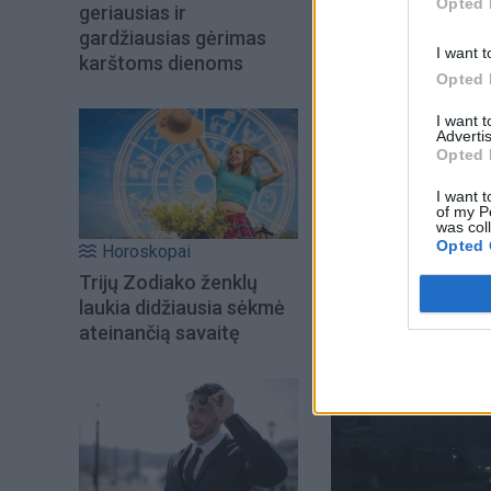
Opted 
geriausias ir
gardžiausias gėrimas
I want t
karštoms dienoms
Opted 
I want 
Advertis
Opted 
I want t
of my P
was col
Opted 
Horoskopai
Trijų Zodiako ženklų
laukia didžiausia sėkmė
ateinančią savaitę