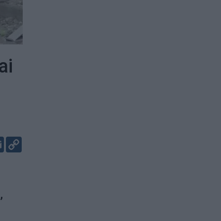
ai
er
kedIn
Email
Copy
Link
,