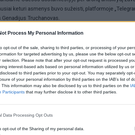
usiai keturi asmenys buvo sužeisti, platformoje „Telegr
s Genadijus Truchanovas.
Not Process My Personal Information
buvo pranešta ir sostinėje Kyjive, kurio valdžios pareigūn
tą sužeistųjų.
to opt-out of the sale, sharing to third parties, or processing of your per
formation for targeted advertising by us, please use the below opt-out s
r selection. Please note that after your opt-out request is processed y
eing interest-based ads based on personal information utilized by us or
disclosed to third parties prior to your opt-out. You may separately opt-
losure of your personal information by third parties on the IAB’s list of
. This information may also be disclosed by us to third parties on the
IA
Participants
that may further disclose it to other third parties.
l Data Processing Opt Outs
o opt-out of the Sharing of my personal data.