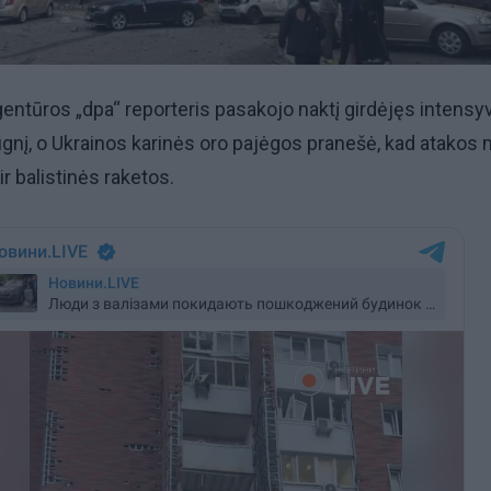
entūros „dpa“ reporteris pasakojo naktį girdėjęs intensy
ugnį, o Ukrainos karinės oro pajėgos pranešė, kad atakos
 balistinės raketos.