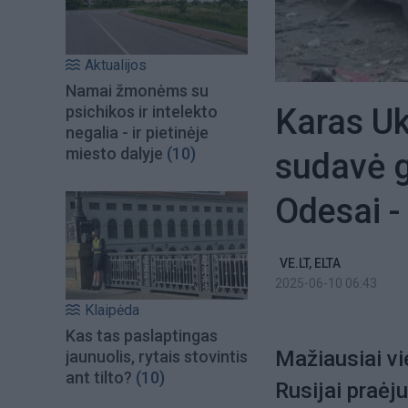
Aktualijos
Namai žmonėms su
Karas Uk
psichikos ir intelekto
negalia - ir pietinėje
miesto dalyje
(10)
sudavė g
Odesai -
VE.LT, ELTA
2025-06-10 06:43
Klaipėda
Kas tas paslaptingas
Mažiausiai vi
jaunuolis, rytais stovintis
ant tilto?
(10)
Rusijai praėju