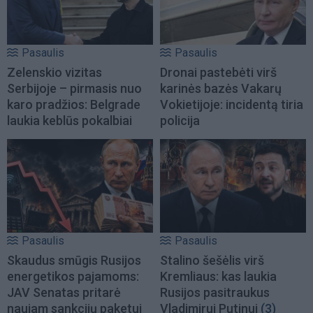
Pasaulis
Pasaulis
Zelenskio vizitas
Dronai pastebėti virš
Serbijoje – pirmasis nuo
karinės bazės Vakarų
karo pradžios: Belgrade
Vokietijoje: incidentą tiria
laukia keblūs pokalbiai
policija
Pasaulis
Pasaulis
Skaudus smūgis Rusijos
Stalino šešėlis virš
energetikos pajamoms:
Kremliaus: kas laukia
JAV Senatas pritarė
Rusijos pasitraukus
naujam sankcijų paketui
Vladimirui Putinui
(3)