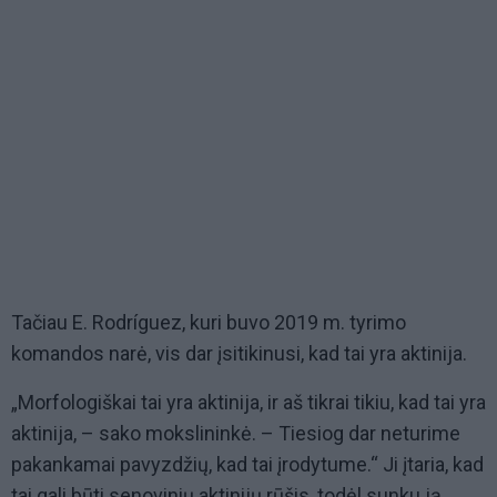
Tačiau E. Rodríguez, kuri buvo 2019 m. tyrimo
komandos narė, vis dar įsitikinusi, kad tai yra aktinija.
„Morfologiškai tai yra aktinija, ir aš tikrai tikiu, kad tai yra
aktinija, – sako mokslininkė. – Tiesiog dar neturime
pakankamai pavyzdžių, kad tai įrodytume.“ Ji įtaria, kad
tai gali būti senovinių aktinijų rūšis, todėl sunku ją