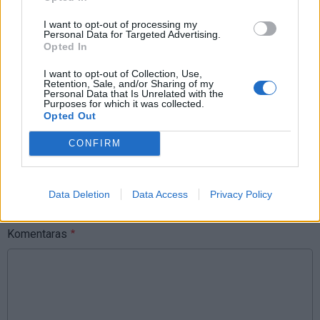
Raktažodžiai
atradimai
I want to opt-out of processing my
Personal Data for Targeted Advertising.
Opted In
I want to opt-out of Collection, Use,
Komentarai
Retention, Sale, and/or Sharing of my
Personal Data that Is Unrelated with the
Purposes for which it was collected.
Opted Out
Rašyti komentarą
CONFIRM
Jūsų vardas
Data Deletion
Data Access
Privacy Policy
Komentaras