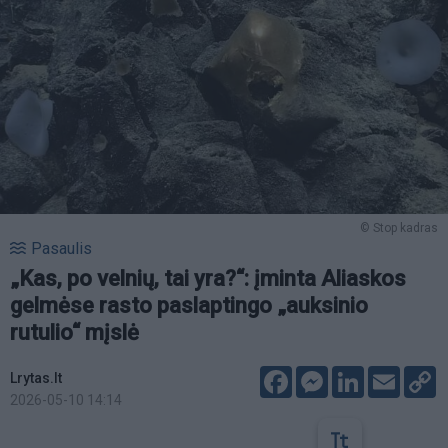
© Stop kadras
Pasaulis
„Kas, po velnių, tai yra?“: įminta Aliaskos
gelmėse rasto paslaptingo „auksinio
rutulio“ mįslė
Facebook
Messenger
LinkedIn
Email
C
Lrytas.lt
L
2026-05-10 14:14