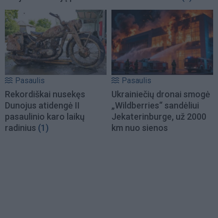
Pasaulis
Pasaulis
Rekordiškai nusekęs
Ukrainiečių dronai smogė
Dunojus atidengė II
„Wildberries“ sandėliui
pasaulinio karo laikų
Jekaterinburge, už 2000
radinius
(1)
km nuo sienos