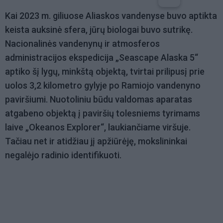
Kai 2023 m. giliuose Aliaskos vandenyse buvo aptikta
keista auksinė sfera, jūrų biologai buvo sutrikę.
Nacionalinės vandenynų ir atmosferos
administracijos ekspedicija „Seascape Alaska 5“
aptiko šį lygų, minkštą objektą, tvirtai prilipusį prie
uolos 3,2 kilometro gylyje po Ramiojo vandenyno
paviršiumi. Nuotoliniu būdu valdomas aparatas
atgabeno objektą į paviršių tolesniems tyrimams
laive „Okeanos Explorer“, laukiančiame viršuje.
Tačiau net ir atidžiau jį apžiūrėję, mokslininkai
negalėjo radinio identifikuoti.