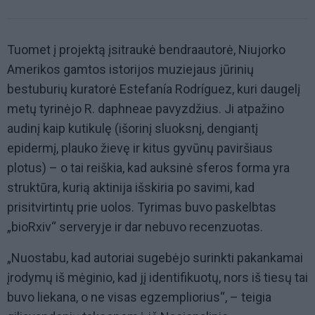
Tuomet į projektą įsitraukė bendraautorė, Niujorko
Amerikos gamtos istorijos muziejaus jūrinių
bestuburių kuratorė Estefanía Rodríguez, kuri daugelį
metų tyrinėjo R. daphneae pavyzdžius. Ji atpažino
audinį kaip kutikulę (išorinį sluoksnį, dengiantį
epidermį, plauko žievę ir kitus gyvūnų paviršiaus
plotus) – o tai reiškia, kad auksinė sferos forma yra
struktūra, kurią aktinija išskiria po savimi, kad
prisitvirtintų prie uolos. Tyrimas buvo paskelbtas
„bioRxiv“ serveryje ir dar nebuvo recenzuotas.
„Nuostabu, kad autoriai sugebėjo surinkti pakankamai
įrodymų iš mėginio, kad jį identifikuotų, nors iš tiesų tai
buvo liekana, o ne visas egzempliorius“, – teigia