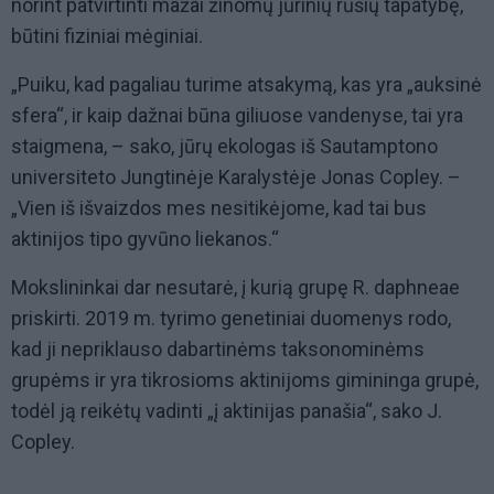
norint patvirtinti mažai žinomų jūrinių rūšių tapatybę,
būtini fiziniai mėginiai.
„Puiku, kad pagaliau turime atsakymą, kas yra „auksinė
sfera“, ir kaip dažnai būna giliuose vandenyse, tai yra
staigmena, – sako, jūrų ekologas iš Sautamptono
universiteto Jungtinėje Karalystėje Jonas Copley. –
„Vien iš išvaizdos mes nesitikėjome, kad tai bus
aktinijos tipo gyvūno liekanos.“
Mokslininkai dar nesutarė, į kurią grupę R. daphneae
priskirti. 2019 m. tyrimo genetiniai duomenys rodo,
kad ji nepriklauso dabartinėms taksonominėms
grupėms ir yra tikrosioms aktinijoms gimininga grupė,
todėl ją reikėtų vadinti „į aktinijas panašia“, sako J.
Copley.