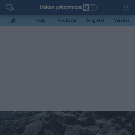
Pereiti
į
pagrindinį
Mobile
Nauji
Podkastai
Renginiai
Vaizdai
turinį
menu
bottom