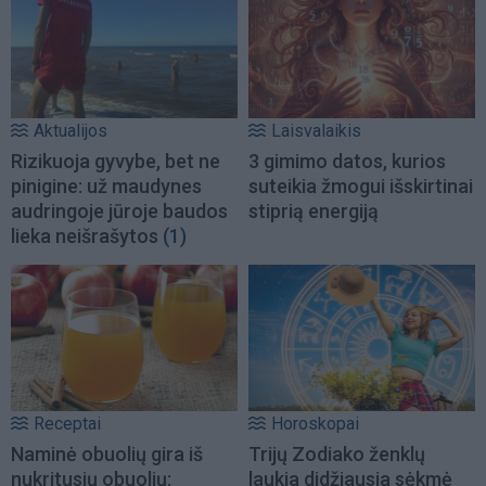
Aktualijos
Laisvalaikis
Rizikuoja gyvybe, bet ne
3 gimimo datos, kurios
pinigine: už maudynes
suteikia žmogui išskirtinai
audringoje jūroje baudos
stiprią energiją
lieka neišrašytos
(1)
Receptai
Horoskopai
Naminė obuolių gira iš
Trijų Zodiako ženklų
nukritusių obuolių:
laukia didžiausia sėkmė