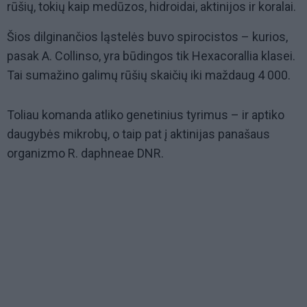
rūšių, tokių kaip medūzos, hidroidai, aktinijos ir koralai.
Šios dilginančios ląstelės buvo spirocistos – kurios,
pasak A. Collinso, yra būdingos tik Hexacorallia klasei.
Tai sumažino galimų rūšių skaičių iki maždaug 4 000.
Toliau komanda atliko genetinius tyrimus – ir aptiko
daugybės mikrobų, o taip pat į aktinijas panašaus
organizmo R. daphneae DNR.