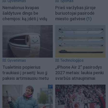
Gyvenimas
Sportas
Nemalonus kvapas
Prieš varžybas jūroje
šaldytuve dings be
buriuotojai pasirodė
chemijos: ką įdėti į vidų
miesto gatvėse
(1)
Gyvenimas
Technologijos
Tualetinis popierius
„iPhone Air 2“ pasirodys
traukiasi į praeitį: kuo jį
2027 metais: laukia penki
pakeis artimiausiu metu
svarbūs atnaujinimai