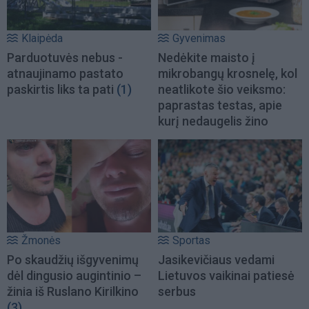
Klaipėda
Gyvenimas
Parduotuvės nebus -
Nedėkite maisto į
atnaujinamo pastato
mikrobangų krosnelę, kol
paskirtis liks ta pati
(1)
neatlikote šio veiksmo:
paprastas testas, apie
kurį nedaugelis žino
Žmonės
Sportas
Po skaudžių išgyvenimų
Jasikevičiaus vedami
dėl dingusio augintinio –
Lietuvos vaikinai patiesė
žinia iš Ruslano Kirilkino
serbus
(3)