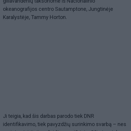
giliavandenių taksonomė iš Nacionalinio
okeanografijos centro Sautamptone, Jungtinėje
Karalystėje, Tammy Horton.
Ji teigia, kad šis darbas parodo tiek DNR
identifikavimo, tiek pavyzdžių surinkimo svarbą – nes