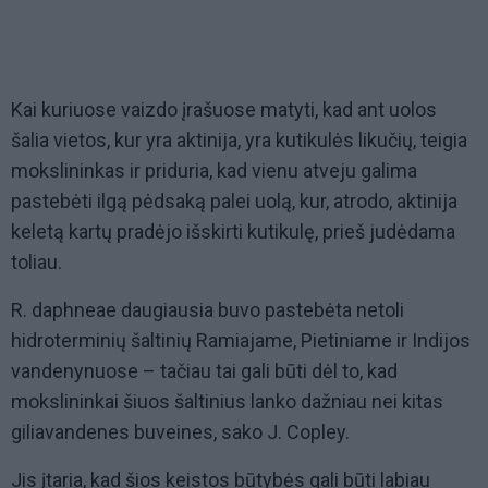
Kai kuriuose vaizdo įrašuose matyti, kad ant uolos
šalia vietos, kur yra aktinija, yra kutikulės likučių, teigia
mokslininkas ir priduria, kad vienu atveju galima
pastebėti ilgą pėdsaką palei uolą, kur, atrodo, aktinija
keletą kartų pradėjo išskirti kutikulę, prieš judėdama
toliau.
R. daphneae daugiausia buvo pastebėta netoli
hidroterminių šaltinių Ramiajame, Pietiniame ir Indijos
vandenynuose – tačiau tai gali būti dėl to, kad
mokslininkai šiuos šaltinius lanko dažniau nei kitas
giliavandenes buveines, sako J. Copley.
Jis įtaria, kad šios keistos būtybės gali būti labiau