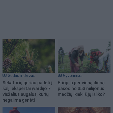
Sodas ir daržas
Gyvenimas
Sekatorių geriau padėti į
Etiopija per vieną dieną
šalį: ekspertai įvardijo 7
pasodino 353 milijonus
visžalius augalus, kurių
medžių: kiek iš jų išliko?
negalima genėti