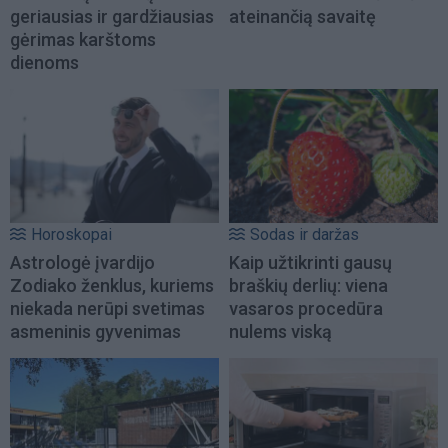
geriausias ir gardžiausias
ateinančią savaitę
gėrimas karštoms
dienoms
Horoskopai
Sodas ir daržas
Astrologė įvardijo
Kaip užtikrinti gausų
Zodiako ženklus, kuriems
braškių derlių: viena
niekada nerūpi svetimas
vasaros procedūra
asmeninis gyvenimas
nulems viską