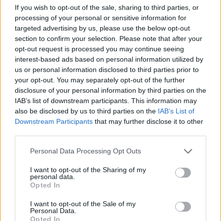
If you wish to opt-out of the sale, sharing to third parties, or
processing of your personal or sensitive information for
targeted advertising by us, please use the below opt-out
Šiuo metu skaitomiausi
section to confirm your selection. Please note that after your
opt-out request is processed you may continue seeing
Pelių ir žiurkių baubas: kas
interest-based ads based on personal information utilized by
graužikus gąsdina labiau nei
us or personal information disclosed to third parties prior to
nuodai
your opt-out. You may separately opt-out of the further
disclosure of your personal information by third parties on the
Rekordiškai nusekęs Dunojus
IAB’s list of downstream participants. This information may
atidengė II pasaulinio karo laikų
also be disclosed by us to third parties on the
IAB’s List of
radinius
Downstream Participants
that may further disclose it to other
third parties.
Kam reikalingas trečiasis skalbimo
mašinos skyrelis: daugelis jį
Personal Data Processing Opt Outs
sumaišo
I want to opt-out of the Sharing of my
personal data.
Opted In
I want to opt-out of the Sale of my
Personal Data.
Opted In