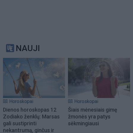
NAUJI
Horoskopai
Horoskopai
Dienos horoskopas 12
Šiais mėnesiais gimę
Zodiako ženklų: Marsas
žmonės yra patys
gali sustiprinti
sėkmingiausi
nekantrumą, ginčus ir