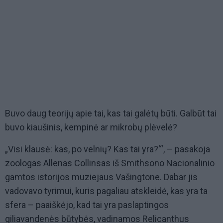
Buvo daug teorijų apie tai, kas tai galėtų būti. Galbūt tai
buvo kiaušinis, kempinė ar mikrobų plėvelė?
„Visi klausė: kas, po velnių? Kas tai yra?‘“, – pasakoja
zoologas Allenas Collinsas iš Smithsono Nacionalinio
gamtos istorijos muziejaus Vašingtone. Dabar jis
vadovavo tyrimui, kuris pagaliau atskleidė, kas yra ta
sfera – paaiškėjo, kad tai yra paslaptingos
giliavandenės būtybės, vadinamos Relicanthus