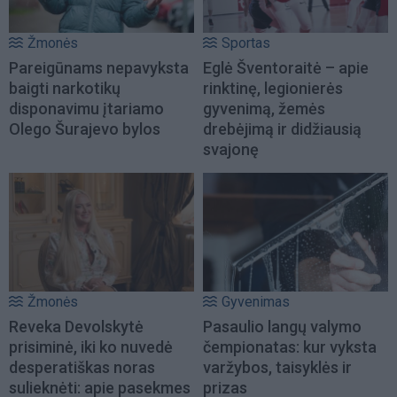
Žmonės
Sportas
Pareigūnams nepavyksta
Eglė Šventoraitė – apie
baigti narkotikų
rinktinę, legionierės
disponavimu įtariamo
gyvenimą, žemės
Olego Šurajevo bylos
drebėjimą ir didžiausią
svajonę
Žmonės
Gyvenimas
Reveka Devolskytė
Pasaulio langų valymo
prisiminė, iki ko nuvedė
čempionatas: kur vyksta
desperatiškas noras
varžybos, taisyklės ir
sulieknėti: apie pasekmes
prizas