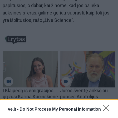
paplitusios, o dabar, kai žinome, kad jos palieka
auksines sferas, galime geriau suprasti, kaip toli jos
yra išplitusios, rašo „Live Science“.
Į Klaipėdą iš emigracijos
Jūros šventę anksčiau
grįžusi Karina Kučinskienė
puošęs Anatolijus
įvardijo didžiausią savo
Klemencovas: gal jau
norą
užtenka
ve.lt -
Do Not Process My Personal Information