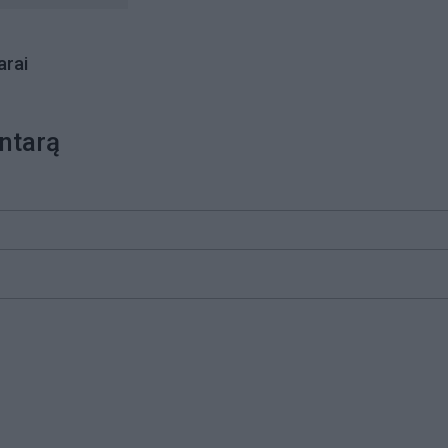
rai
ntarą