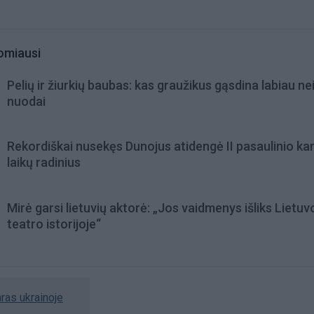
omiausi
Pelių ir žiurkių baubas: kas graužikus gąsdina labiau ne
nuodai
Rekordiškai nusekęs Dunojus atidengė II pasaulinio ka
laikų radinius
Mirė garsi lietuvių aktorė: „Jos vaidmenys išliks Lietuv
teatro istorijoje“
ras ukrainoje