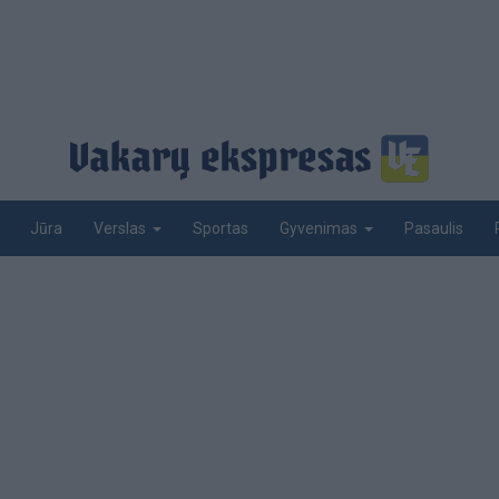
Jūra
Sportas
Pasaulis
Verslas
Gyvenimas