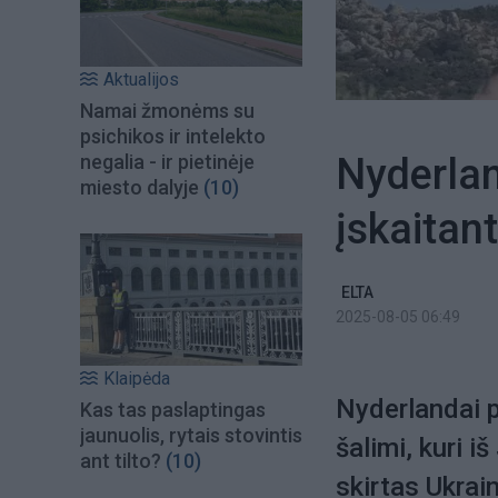
Aktualijos
Namai žmonėms su
psichikos ir intelekto
Nyderlan
negalia - ir pietinėje
miesto dalyje
(10)
įskaitant
ELTA
2025-08-05 06:49
Klaipėda
Nyderlandai 
Kas tas paslaptingas
jaunuolis, rytais stovintis
šalimi, kuri i
ant tilto?
(10)
skirtas Ukrain