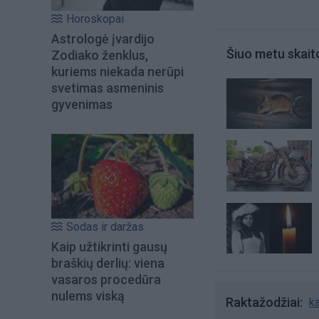
Horoskopai
Astrologė įvardijo
Šiuo metu skait
Zodiako ženklus,
kuriems niekada nerūpi
svetimas asmeninis
gyvenimas
Sodas ir daržas
Kaip užtikrinti gausų
braškių derlių: viena
vasaros procedūra
nulems viską
Raktažodžiai
ka