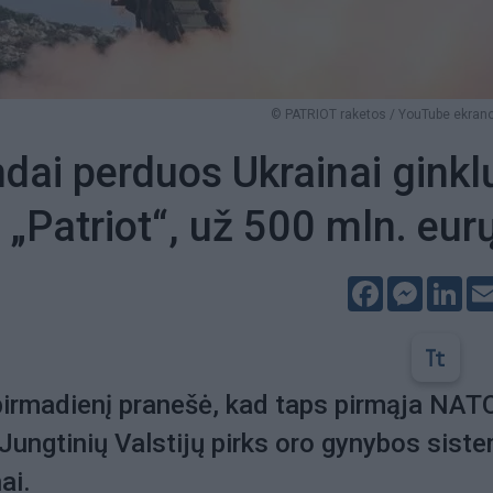
© PATRIOT raketos / YouTube ekrano
dai perduos Ukrainai ginkl
 „Patriot“, už 500 mln. eur
Facebook
Messeng
Lin
pirmadienį pranešė, kad taps pirmąja NAT
š Jungtinių Valstijų pirks oro gynybos sist
ai.