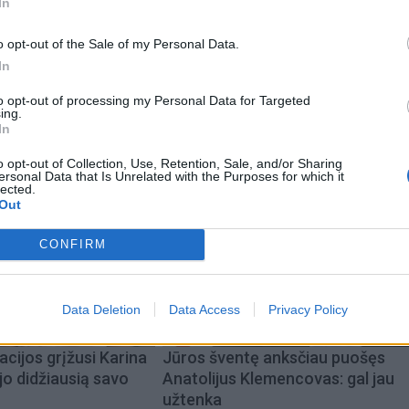
In
tų, siekiant sustiprinti Ukrainos oro gynybą papildomo
o opt-out of the Sale of my Personal Data.
is.
In
to opt-out of processing my Personal Data for Targeted
ing.
In
o opt-out of Collection, Use, Retention, Sale, and/or Sharing
ersonal Data that Is Unrelated with the Purposes for which it
lected.
Out
CONFIRM
Data Deletion
Data Access
Privacy Policy
acijos grįžusi Karina
Jūros šventę anksčiau puošęs
jo didžiausią savo
Anatolijus Klemencovas: gal jau
užtenka