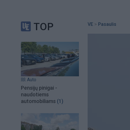
TOP
VE
>
Pasaulis
Auto
Pensijų pinigai -
naudotiems
automobiliams
(1)