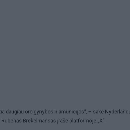
ikia daugiau oro gynybos ir amunicijos“, – sakė Nyderland
 Rubenas Brekelmansas įraše platformoje „X“.