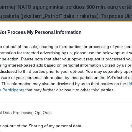
 pirmieji NATO sąjungininkai, perduos 500 mln. eurų vert
paketą (įskaitant „Patriot“ dalis ir raketas). Tai padės Ukr
nti visą Europą nuo Rusijos agresijos“, – sakė jis.
Not Process My Personal Information
 prezidentas Donaldas Trumpas paskelbė, kad suteiks l
to opt-out of the sale, sharing to third parties, or processing of your per
bos priešraketinės gynybos sistemas „Patriot“ NATO ša
formation for targeted advertising by us, please use the below opt-out s
r selection. Please note that after your opt-out request is processed y
vo ruožtu jas tieks Ukrainai.
eing interest-based ads based on personal information utilized by us or
disclosed to third parties prior to your opt-out. You may separately opt-
tas Volodymyras Zelenskis, pirmadienį telefonu kalbėjęs
losure of your personal information by third parties on the IAB’s list of
. This information may also be disclosed by us to third parties on the
IA
ru pirmininku Dicku Schoofu, sakė esąs „nuoširdžiai dėk
Participants
that may further disclose it to other third parties.
 svarų indėlį stiprinant Ukrainos oro gynybos skydą“.
ijos gynybos ministras Borisas Pistoriusas sakė, kad Be
l Data Processing Opt Outs
 „Patriot“ raketų paleidimo įrenginius artimiausiomis dien
o opt-out of the Sharing of my personal data.
er ateinančius du ar tris mėnesius bus pristatyta daugiau