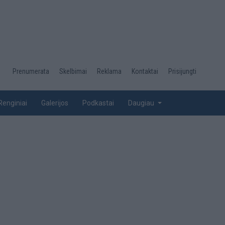
Desktop
Prenumerata
Skelbimai
Reklama
Kontaktai
Prisijungti
menu
top
Renginiai
Galerijos
Podkastai
Daugiau