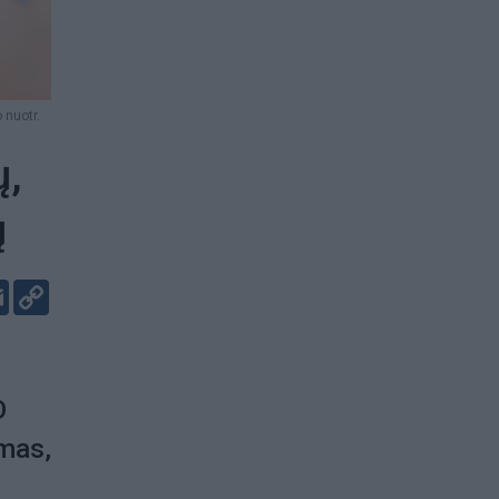
 nuotr.
ų,
ų
er
kedIn
Email
Copy
Link
O
emas,