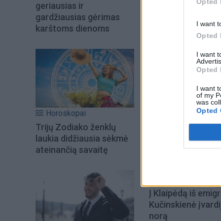
Opted 
geriausias ir
sistemos komponen
gardžiausias gėrimas
I want t
„Patriot“ baterijom
karštoms dienoms
Opted 
I want 
Advertis
Opted 
I want t
of my P
was col
Opted 
Horoskopai
Trijų Zodiako ženklų
laukia didžiausia sėkmė
ateinančią savaitę
Į Klaipėdą iš emigr
Kučinskienė įvardi
norą