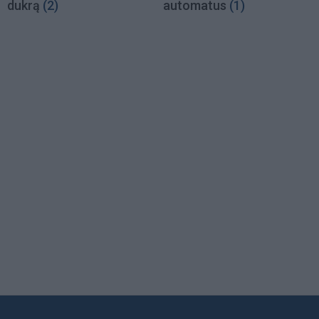
dukrą
(2)
automatus
(1)
Load
More