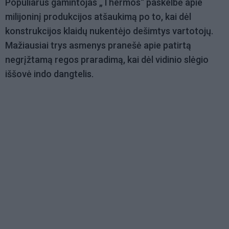
Populiarus gamintojas „Thermos“ paskelbė apie
milijoninį produkcijos atšaukimą po to, kai dėl
konstrukcijos klaidų nukentėjo dešimtys vartotojų.
Mažiausiai trys asmenys pranešė apie patirtą
negrįžtamą regos praradimą, kai dėl vidinio slėgio
iššovė indo dangtelis.