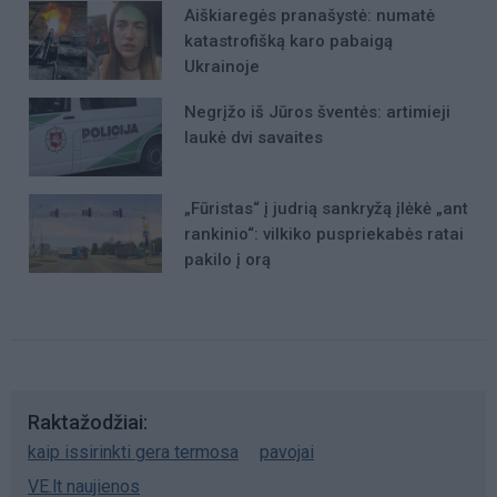
Aiškiaregės pranašystė: numatė
katastrofišką karo pabaigą
Ukrainoje
Negrįžo iš Jūros šventės: artimieji
laukė dvi savaites
„Fūristas“ į judrią sankryžą įlėkė „ant
rankinio“: vilkiko puspriekabės ratai
pakilo į orą
Raktažodžiai
kaip issirinkti gera termosa
pavojai
VE.lt naujienos