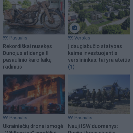
Pasaulis
Verslas
Rekordiškai nusekęs
Į daugiabučio statybas
Dunojus atidengė II
kaime investuojantis
pasaulinio karo laikų
verslininkas: tai yra ateitis
radinius
(1)
Pasaulis
Pasaulis
Ukrainiečių dronai smogė
Nauji ISW duomenys:
„Wildberries“ sandėliui
Rusija į kovą siunčia