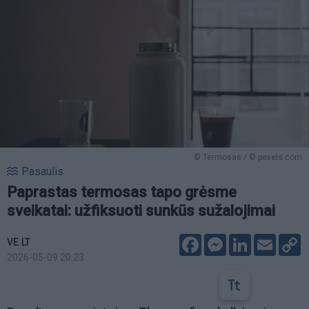
© Termosas / © pexels.com
Pasaulis
Paprastas termosas tapo grėsme
sveikatai: užfiksuoti sunkūs sužalojimai
Facebook
Messenger
LinkedIn
Email
C
VE.LT
L
2026-05-09 20:23