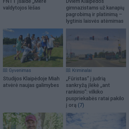
FNTT įšaldė „Mere“
Dviem Klaipėdos
valdytojos lėšas
gimnazistams už kanapių
pagrobimą ir platinimą –
lygtinis laisvės atėmimas
Gyvenimas
Kriminalai
Studijos Klaipėdoje Miah
„Fūristas“ į judrią
atvėrė naujas galimybes
sankryžą įlėkė „ant
rankinio“: vilkiko
puspriekabės ratai pakilo
į orą
(7)