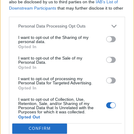
also be disclosed by us to third parties on the
IAB’s List of
Downstream Participants
that may further disclose it to other
Pasaulis
Pasaulis
third parties.
Ukrainiečių dronai smogė
Nauji ISW duomenys:
Personal Data Processing Opt Outs
„Wildberries“ sandėliui
Rusija į kovą siunčia
Jekaterinburge, už 2000
Ukrainos karo belaisvius
I want to opt-out of the Sharing of my
km nuo sienos
personal data.
Opted In
I want to opt-out of the Sale of my
Personal Data.
Opted In
I want to opt-out of processing my
Personal Data for Targeted Advertising.
Opted In
Pasaulis
Pasaulis
I want to opt-out of Collection, Use,
„Slėptis jau per vėlu,
JAV teismas bendrovei
Retention, Sale, and/or Sharing of my
šunsnukiai“: ukrainietis
„Meta“ skyrė 567 mln.
Personal Data that Is Unrelated with the
Purposes for which it was collected.
sudalyvavo Rusijos
dolerių baudą
Opted Out
gynybos vadų vaizdo
pokalbyje
CONFIRM