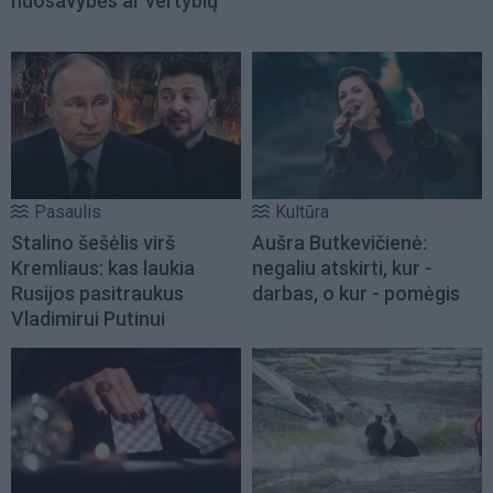
nuosavybės ar vertybių
Pasaulis
Kultūra
Stalino šešėlis virš
Aušra Butkevičienė:
Kremliaus: kas laukia
negaliu atskirti, kur -
Rusijos pasitraukus
darbas, o kur - pomėgis
Vladimirui Putinui