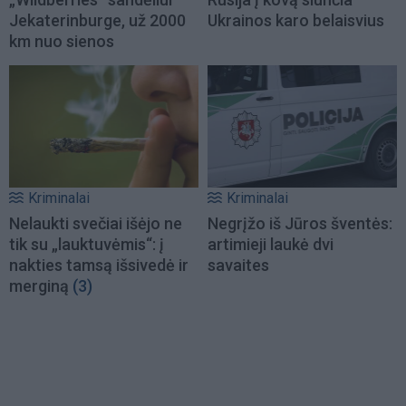
Jekaterinburge, už 2000
Ukrainos karo belaisvius
km nuo sienos
Kriminalai
Kriminalai
Nelaukti svečiai išėjo ne
Negrįžo iš Jūros šventės:
tik su „lauktuvėmis“: į
artimieji laukė dvi
nakties tamsą išsivedė ir
savaites
merginą
(3)