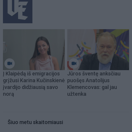
Į Klaipėdą iš emigracijos
Jūros šventę anksčiau
grįžusi Karina Kučinskienė
puošęs Anatolijus
įvardijo didžiausią savo
Klemencovas: gal jau
norą
užtenka
Šiuo metu skaitomiausi