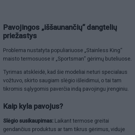
Pavojingos „iššaunančių“ dangtelių
priežastys
Problema nustatyta populiariuose „Stainless King“
maisto termosuose ir „Sportsman“ gėrimų buteliuose.
Tyrimas atskleidė, kad šie modeliai neturi specialaus
vožtuvo, skirto saugiam slėgio išleidimui, o tai tam
tikromis sąlygomis paverčia indą pavojingu įrenginiu.
Kaip kyla pavojus?
Slėgio susikaupimas:
Laikant termose greitai
gendančius produktus ar tam tikrus gėrimus, viduje