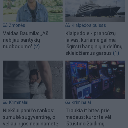
Žmonės
Klaipėdos pulsas
Vaidas Baumila: „Aš
Klaipėdoje - prancūzų
nebijau santykių
laivas, kuriame galima
nuobodumo"
(2)
išgirsti banginių ir delfinų
skleidžiamus garsus
(1)
Kriminalai
Kriminalai
Niekšui panižo rankos:
Traukia it bites prie
sumušė sugyventinę, o
medaus: kurorte vėl
vėliau ir jos nepilnametę
ištuštino žaidimų