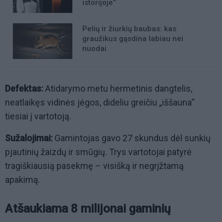
istorijoje“
Pelių ir žiurkių baubas: kas
graužikus gąsdina labiau nei
nuodai
Defektas:
Atidarymo metu hermetinis dangtelis,
neatlaikęs vidinės jėgos, dideliu greičiu „iššauna“
tiesiai į vartotoją.
Sužalojimai:
Gamintojas gavo 27 skundus dėl sunkių
pjautinių žaizdų ir smūgių. Trys vartotojai patyrė
tragiškiausią pasekmę – visišką ir negrįžtamą
apakimą.
Atšaukiama 8 milijonai gaminių