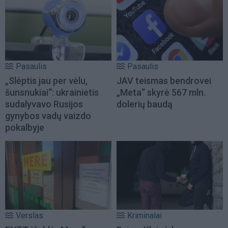
Pasaulis
Pasaulis
„Slėptis jau per vėlu,
JAV teismas bendrovei
šunsnukiai“: ukrainietis
„Meta“ skyrė 567 mln.
sudalyvavo Rusijos
dolerių baudą
gynybos vadų vaizdo
pokalbyje
Verslas
Kriminalai