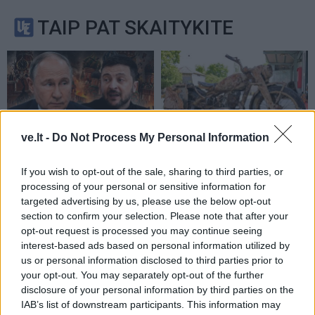
TAIP PAT SKAITYKITE
ve.lt -
Do Not Process My Personal Information
Pasaulis
Pasaulis
Stalino šešėlis virš
Rekordiškai nusekęs
If you wish to opt-out of the sale, sharing to third parties, or
processing of your personal or sensitive information for
Kremliaus: kas laukia
Dunojus atidengė II
targeted advertising by us, please use the below opt-out
Rusijos pasitraukus
pasaulinio karo laikų
section to confirm your selection. Please note that after your
Vladimirui Putinui
radinius
opt-out request is processed you may continue seeing
interest-based ads based on personal information utilized by
us or personal information disclosed to third parties prior to
your opt-out. You may separately opt-out of the further
disclosure of your personal information by third parties on the
IAB’s list of downstream participants. This information may