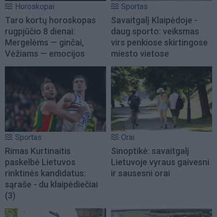
Horoskopai
Sportas
Taro kortų horoskopas
Savaitgalį Klaipėdoje -
rugpjūčio 8 dienai:
daug sporto: veiksmas
Mergelėms — ginčai,
virs penkiose skirtingose
Vėžiams — emocijos
miesto vietose
Sportas
Orai
Rimas Kurtinaitis
Sinoptikė: savaitgalį
paskelbė Lietuvos
Lietuvoje vyraus gaivesni
rinktinės kandidatus:
ir sausesni orai
sąraše - du klaipėdiečiai
(3)