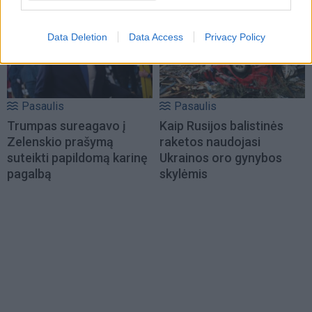
Data Deletion
Data Access
Privacy Policy
Pasaulis
Pasaulis
Trumpas sureagavo į
Kaip Rusijos balistinės
Zelenskio prašymą
raketos naudojasi
suteikti papildomą karinę
Ukrainos oro gynybos
pagalbą
skylėmis