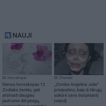
NAUJI
Horoskopai
Žmonės
Dienos horoskopas 12
„Zombė Angelina Jolie“
Zodiako ženklų: gali
prisipažino, kaip iš tikrųjų
atsirasti daugiau
sukūrė savo šiurpinantį
jautrumo dėl pinigų,
įvaizdį