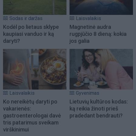
Sodas ir daržas
Laisvalaikis
Kodėl po lietaus sklype
Magnetinė audra
kaupiasi vanduo ir ką
rugpjūčio 8 dieną: kokia
daryti?
jos galia
Laisvalaikis
Gyvenimas
Ko nereikėtų daryti po
Lietuvių kultūros kodas:
vakarienės:
ką reikia žinoti prieš
gastroenterologai davė
pradedant bendrauti?
tris patarimus sveikam
virškinimui