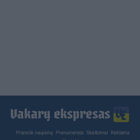
Load
More
Footer
Pranešk naujieną
Prenumerata
Skelbimai
Reklama
menu