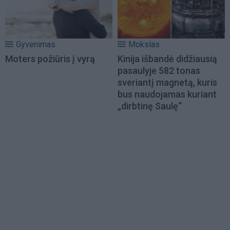
Gyvenimas
Mokslas
Moters požiūris į vyrą
Kinija išbandė didžiausią
pasaulyje 582 tonas
sveriantį magnetą, kuris
bus naudojamas kuriant
„dirbtinę Saulę“