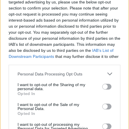
radinius
targeted advertising by us, please use the below opt-out
section to confirm your selection. Please note that after your
Mirė garsi lietuvių aktorė: „Jos
opt-out request is processed you may continue seeing
vaidmenys išliks Lietuvos teatro
interest-based ads based on personal information utilized by
us or personal information disclosed to third parties prior to
istorijoje“
your opt-out. You may separately opt-out of the further
„Fūristas“ į judrią sankryžą įlėkė „ant
disclosure of your personal information by third parties on the
IAB’s list of downstream participants. This information may
rankinio“: vilkiko puspriekabės ratai
also be disclosed by us to third parties on the
IAB’s List of
pakilo į orą
Downstream Participants
that may further disclose it to other
third parties.
Personal Data Processing Opt Outs
I want to opt-out of the Sharing of my
personal data.
Raktažodžiai
Opted In
Rusija
maskva
naftos gavyba
Ve.lt
I want to opt-out of the Sale of my
Personal Data.
Opted In
I want to opt-out of processing my
Komentarai
Personal Data for Targeted Advertising.