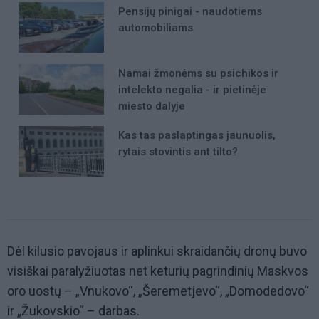
Pensijų pinigai - naudotiems
automobiliams
Namai žmonėms su psichikos ir
intelekto negalia - ir pietinėje
miesto dalyje
Kas tas paslaptingas jaunuolis,
rytais stovintis ant tilto?
Dėl kilusio pavojaus ir aplinkui skraidančių dronų buvo
visiškai paralyžiuotas net keturių pagrindinių Maskvos
oro uostų – „Vnukovo“, „Šeremetjevo“, „Domodedovo“
ir „Žukovskio“ – darbas.