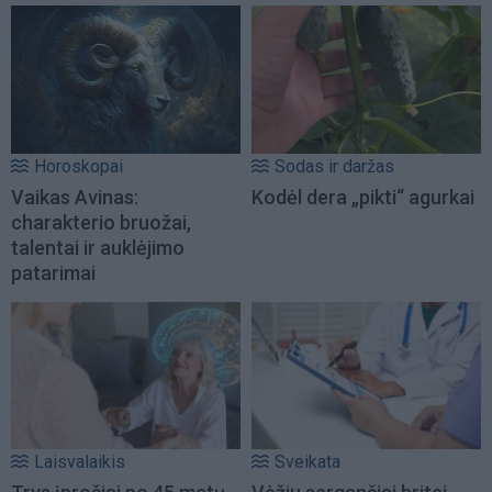
Horoskopai
Sodas ir daržas
Vaikas Avinas:
Kodėl dera „pikti“ agurkai
charakterio bruožai,
talentai ir auklėjimo
patarimai
Laisvalaikis
Sveikata