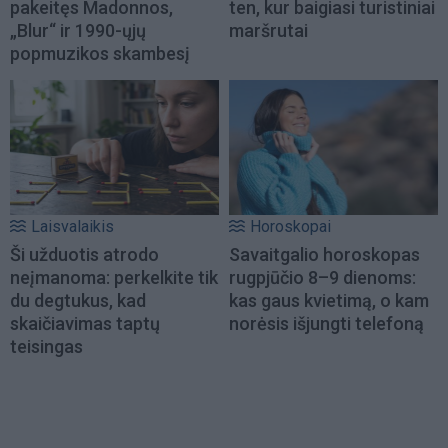
pakeitęs Madonnos,
ten, kur baigiasi turistiniai
„Blur“ ir 1990-ųjų
maršrutai
popmuzikos skambesį
Laisvalaikis
Horoskopai
Ši užduotis atrodo
Savaitgalio horoskopas
neįmanoma: perkelkite tik
rugpjūčio 8–9 dienoms:
du degtukus, kad
kas gaus kvietimą, o kam
skaičiavimas taptų
norėsis išjungti telefoną
teisingas