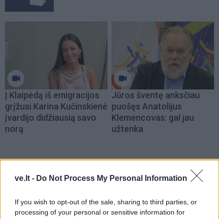
Į Klaipėdą iš emigracijos
Jūros šventę anksčiau
grįžusi Karina Kučinskienė
puošęs Anatolijus
įvardijo didžiausią savo
Klemencovas: gal jau
norą
užtenka
Šiuo metu skaitomiausi
ve.lt -
Do Not Process My Personal Information
Rekordiškai nusekęs Dunojus
If you wish to opt-out of the sale, sharing to third parties, or
atidengė II pasaulinio karo laikų
processing of your personal or sensitive information for