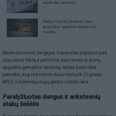
laukė dvi savaites
Pelių ir žiurkių baubas: kas
graužikus gąsdina labiau nei
nuodai
Maskvos meras Sergejus Sobianinas pripažino patį
užpuolimo faktą ir patvirtino, kad vienas iš dronų
apgadino gamyklos teritoriją, tačiau tradiciškai
pareiškė, esą virš miesto buvo numušti 25 priešo
BPLO, o nukentėjusiųjų gaisro vietoje nėra.
Paralyžiuotas dangus ir ankstesnių
atakų šešėlis