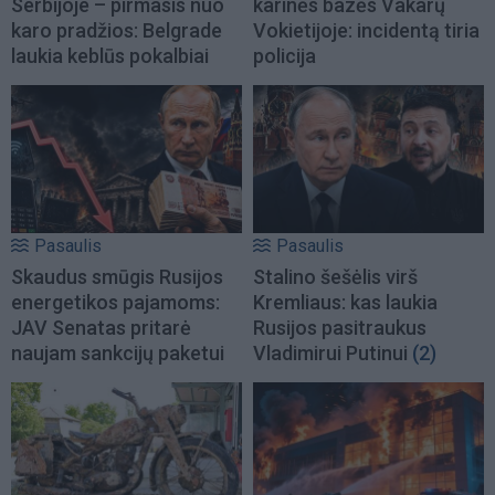
Serbijoje – pirmasis nuo
karinės bazės Vakarų
karo pradžios: Belgrade
Vokietijoje: incidentą tiria
laukia keblūs pokalbiai
policija
Pasaulis
Pasaulis
Skaudus smūgis Rusijos
Stalino šešėlis virš
energetikos pajamoms:
Kremliaus: kas laukia
JAV Senatas pritarė
Rusijos pasitraukus
naujam sankcijų paketui
Vladimirui Putinui
(2)