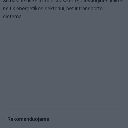
Ši masinė birželio 16 d. ataka turėjo tiesioginės įtakos
ne tik energetikos sektoriui, bet ir transporto
sistemai.
Rekomenduojame