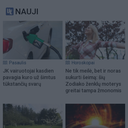
NAUJI
Pasaulis
Horoskopai
JK vairuotojai kasdien
Ne tik meilė, bet ir noras
pavagia kuro už šimtus
sukurti šeimą: šių
tūkstančių svarų
Zodiako ženklų moterys
greitai tampa žmonomis