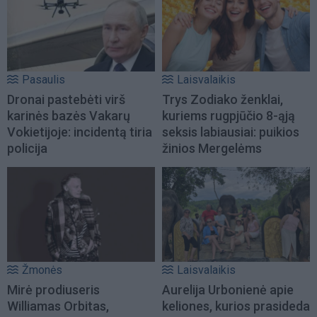
Pasaulis
Laisvalaikis
Dronai pastebėti virš
Trys Zodiako ženklai,
karinės bazės Vakarų
kuriems rugpjūčio 8-ąją
Vokietijoje: incidentą tiria
seksis labiausiai: puikios
policija
žinios Mergelėms
Žmonės
Laisvalaikis
Mirė prodiuseris
Aurelija Urbonienė apie
Williamas Orbitas,
keliones, kurios prasideda