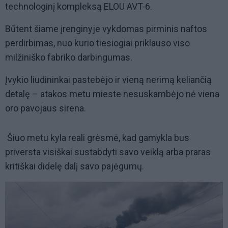
technologinį kompleksą ELOU AVT-6.
Būtent šiame įrenginyje vykdomas pirminis naftos
perdirbimas, nuo kurio tiesiogiai priklauso viso
milžiniško fabriko darbingumas.
Įvykio liudininkai pastebėjo ir vieną nerimą keliančią
detalę – atakos metu mieste nesuskambėjo nė viena
oro pavojaus sirena.
Šiuo metu kyla reali grėsmė, kad gamykla bus
priversta visiškai sustabdyti savo veiklą arba praras
kritiškai didelę dalį savo pajėgumų.