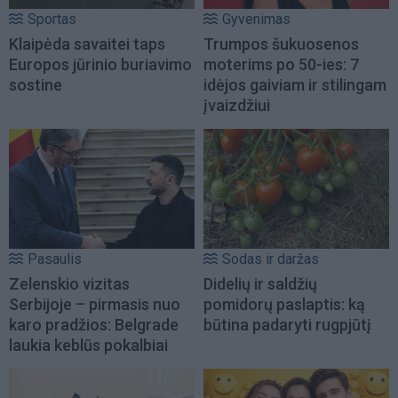
Sportas
Gyvenimas
Klaipėda savaitei taps
Trumpos šukuosenos
Europos jūrinio buriavimo
moterims po 50-ies: 7
sostine
idėjos gaiviam ir stilingam
įvaizdžiui
Pasaulis
Sodas ir daržas
Zelenskio vizitas
Didelių ir saldžių
Serbijoje – pirmasis nuo
pomidorų paslaptis: ką
karo pradžios: Belgrade
būtina padaryti rugpjūtį
laukia keblūs pokalbiai