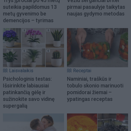
Trys įpročiai po 45 metų
Vėžiu sergančiai britei
suteikia papildomus 13
pirmai pasaulyje taikytas
metų gyvenimo be
naujas gydymo metodas
demencijos – tyrimas
Laisvalaikis
Receptai
Psichologinis testas:
Naminiai, traškūs ir
Išsirinkite labiausiai
tobulo skonio marinuoti
patinkančią gėlę ir
pomidorai žiemai –
sužinokite savo vidinę
ypatingas receptas
supergalią