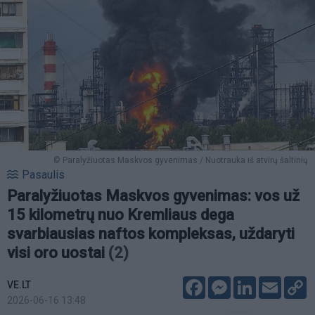
© Paralyžiuotas Maskvos gyvenimas / Nuotrauka iš atvirų šaltinių
Pasaulis
Paralyžiuotas Maskvos gyvenimas: vos už
15 kilometrų nuo Kremliaus dega
svarbiausias naftos kompleksas, uždaryti
visi oro uostai
(2)
Facebook
Messenger
LinkedIn
Email
C
VE.LT
L
2026-06-16 13:48