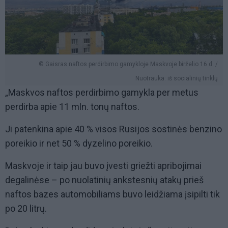
© Gaisras naftos perdirbimo gamykloje Maskvoje birželio 16 d. /
Nuotrauka: iš socialinių tinklų
„Maskvos naftos perdirbimo gamykla per metus
perdirba apie 11 mln. tonų naftos.
Ji patenkina apie 40 % visos Rusijos sostinės benzino
poreikio ir net 50 % dyzelino poreikio.
Maskvoje ir taip jau buvo įvesti griežti apribojimai
degalinėse – po nuolatinių ankstesnių atakų prieš
naftos bazes automobiliams buvo leidžiama įsipilti tik
po 20 litrų.