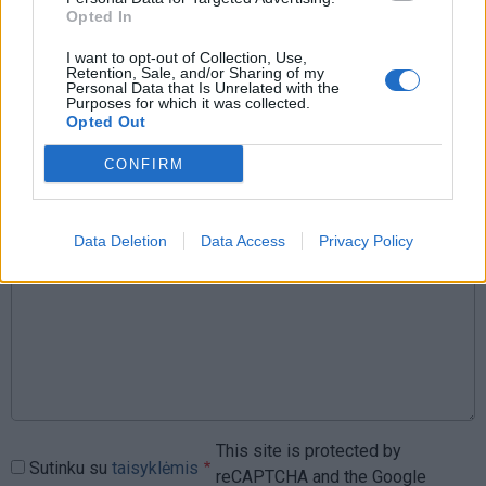
Opted In
I want to opt-out of Collection, Use,
Rašyti komentarą
Retention, Sale, and/or Sharing of my
Personal Data that Is Unrelated with the
Purposes for which it was collected.
Jūsų vardas
Opted Out
CONFIRM
Komentaras
Data Deletion
Data Access
Privacy Policy
This site is protected by
Sutinku su
taisyklėmis
reCAPTCHA and the Google