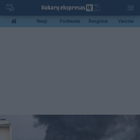
Pereiti
į
pagrindinį
Mobile
Nauji
Podkastai
Renginiai
Vaizdai
turinį
menu
bottom