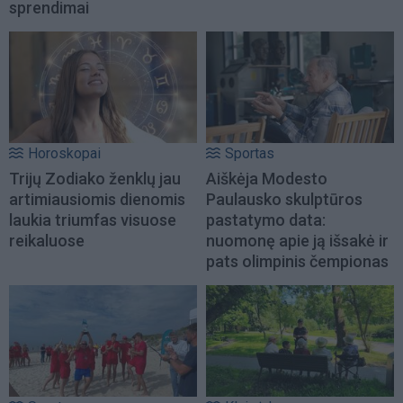
sprendimai
Horoskopai
Sportas
Trijų Zodiako ženklų jau
Aiškėja Modesto
artimiausiomis dienomis
Paulausko skulptūros
laukia triumfas visuose
pastatymo data:
reikaluose
nuomonę apie ją išsakė ir
pats olimpinis čempionas