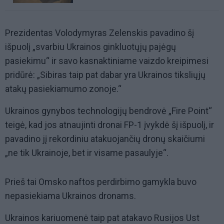
Prezidentas Volodymyras Zelenskis pavadino šį
išpuolį „svarbiu Ukrainos ginkluotųjų pajėgų
pasiekimu“ ir savo kasnaktiniame vaizdo kreipimesi
pridūrė: „Sibiras taip pat dabar yra Ukrainos tiksliųjų
atakų pasiekiamumo zonoje.“
Ukrainos gynybos technologijų bendrovė „Fire Point“
teigė, kad jos atnaujinti dronai FP-1 įvykdė šį išpuolį, ir
pavadino jį rekordiniu atakuojančių dronų skaičiumi
„ne tik Ukrainoje, bet ir visame pasaulyje“.
Prieš tai Omsko naftos perdirbimo gamykla buvo
nepasiekiama Ukrainos dronams.
Ukrainos kariuomenė taip pat atakavo Rusijos Ust