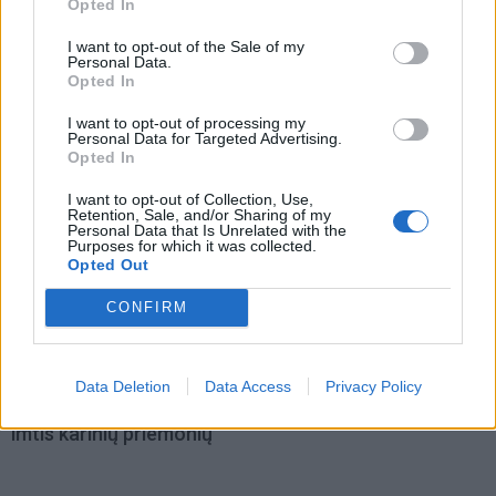
Opted In
Pasaulis
Pasaulis
Tragiška naktis Kijevo
Rasti šoviniai ir užtaisytas
I want to opt-out of the Sale of my
Personal Data.
srityje: masinis
pistoletas: Donaldo
Opted In
apšaudymas nusinešė 14
Trampo golfo klubo
gyvybių, liepsnoja
teritorijoje sulaikytas
I want to opt-out of processing my
Personal Data for Targeted Advertising.
logistikos centrai
ginkluotas vyras
Opted In
I want to opt-out of Collection, Use,
Retention, Sale, and/or Sharing of my
Personal Data that Is Unrelated with the
Purposes for which it was collected.
Opted Out
CONFIRM
Pasaulis
Pasaulis
Japonijai
Liepa Prancūzijoje buvo
persiginkluojant, Šiaurės
karščiausias mėnuo nuo
Data Deletion
Data Access
Privacy Policy
Korėja perspėjo, kad gali
stebėjimų pradžios
imtis karinių priemonių