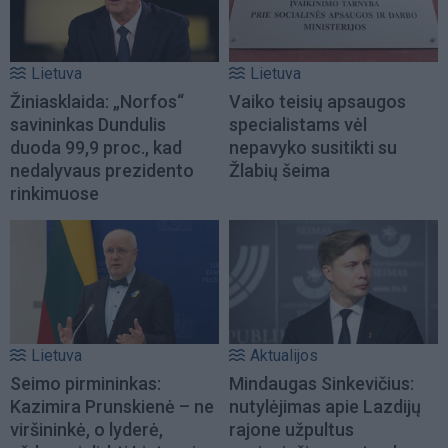
Lietuva
Lietuva
Žiniasklaida: „Norfos“
Vaiko teisių apsaugos
savininkas Dundulis
specialistams vėl
duoda 99,9 proc., kad
nepavyko susitikti su
nedalyvaus prezidento
Žlabių šeima
rinkimuose
Lietuva
Aktualijos
Seimo pirmininkas:
Mindaugas Sinkevičius:
Kazimira Prunskienė – ne
nutylėjimas apie Lazdijų
viršininkė, o lyderė,
rajone užpultus