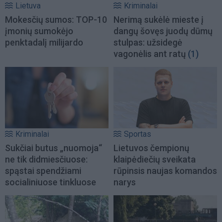
Lietuva
Kriminalai
Mokesčių sumos: TOP-10
Nerimą sukėlė mieste į
įmonių sumokėjo
dangų šovęs juodų dūmų
penktadalį milijardo
stulpas: užsidegė
vagonėlis ant ratų
(1)
Kriminalai
Sportas
Sukčiai butus „nuomoja“
Lietuvos čempionų
ne tik didmiesčiuose:
klaipėdiečių sveikata
spąstai spendžiami
rūpinsis naujas komandos
socialiniuose tinkluose
narys