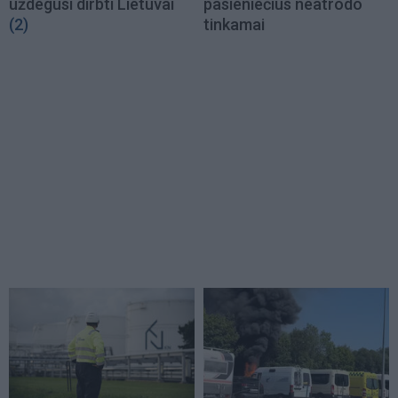
uždegusi dirbti Lietuvai
pasieniečius neatrodo
(2)
tinkamai