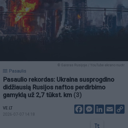
© Gaisras Rusijoje / YouTube ekrano nuotr.
Pasaulis
Pasaulio rekordas: Ukraina susprogdino
didžiausią Rusijos naftos perdirbimo
gamyklą už 2,7 tūkst. km
(3)
Facebook
Messenger
LinkedIn
Email
C
VE.LT
L
2026-07-07 14:18