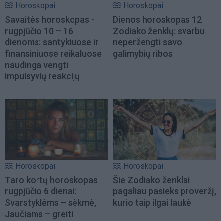
Horoskopai
Horoskopai
Savaitės horoskopas -
Dienos horoskopas 12
rugpjūčio 10 – 16
Zodiako ženklų: svarbu
dienoms: santykiuose ir
neperžengti savo
finansiniuose reikaluose
galimybių ribos
naudinga vengti
impulsyvių reakcijų
Horoskopai
Horoskopai
Taro kortų horoskopas
Šie Zodiako ženklai
rugpjūčio 6 dienai:
pagaliau pasieks proveržį,
Svarstyklėms – sėkmė,
kurio taip ilgai laukė
Jaučiams – greiti