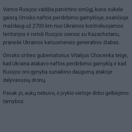
Vietos Rusijos valdžia patvirtino smūgį, kuris sukėlė
gaisrą Omsko naftos perdirbimo gamykloje, esančioje
maždaug už 2700 km nuo Ukrainos kontroliuojamos
teritorijos ir netoli Rusijos sienos su Kazachstanu,
pranešė Ukrainos kariuomenės generalinis štabas.
Omsko srities gubernatorius Vitalijus Chocenka teigė,
kad Ukraina atakavo naftos perdirbimo gamyklą ir kad
Rusijos oro gynyba sunaikino daugumą atakoje
dalyvavusių dronų.
Pasak jo, aukų nebuvo, o įvykio vietoje dirbo gelbėjimo
tarnybos.