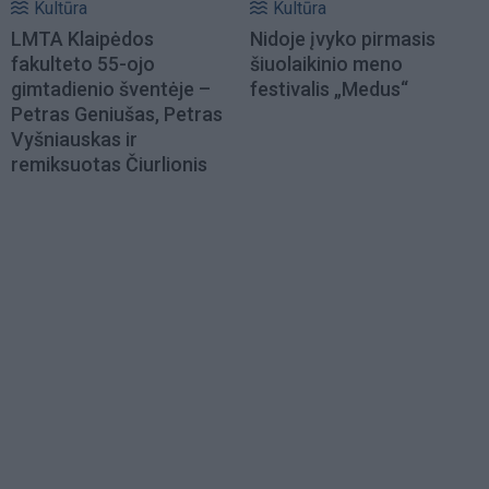
Kultūra
Kultūra
LMTA Klaipėdos
Nidoje įvyko pirmasis
fakulteto 55-ojo
šiuolaikinio meno
gimtadienio šventėje –
festivalis „Medus“
Petras Geniušas, Petras
Vyšniauskas ir
remiksuotas Čiurlionis