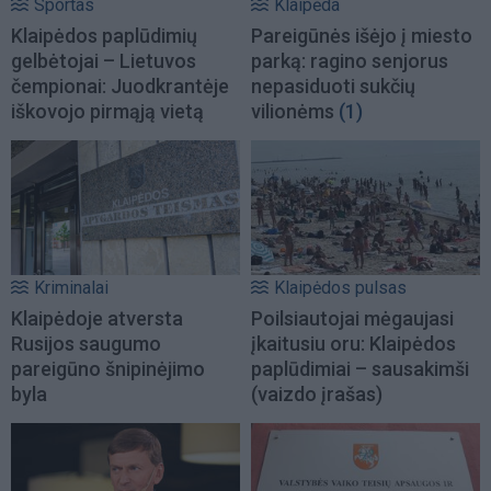
Sportas
Klaipėda
Klaipėdos paplūdimių
Pareigūnės išėjo į miesto
gelbėtojai – Lietuvos
parką: ragino senjorus
čempionai: Juodkrantėje
nepasiduoti sukčių
iškovojo pirmąją vietą
vilionėms
(1)
Kriminalai
Klaipėdos pulsas
Klaipėdoje atversta
Poilsiautojai mėgaujasi
Rusijos saugumo
įkaitusiu oru: Klaipėdos
pareigūno šnipinėjimo
paplūdimiai – sausakimši
byla
(vaizdo įrašas)