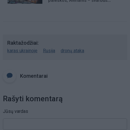
paieškos, Avinams – svarbūs
patarimai
Raktažodžiai
karas ukrainoje
Rusija
dronų ataka
Komentarai
Rašyti komentarą
Jūsų vardas