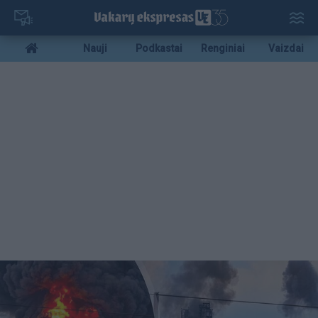
Pereiti
į
pagrindinį
Mobile
Nauji
Podkastai
Renginiai
Vaizdai
turinį
menu
bottom