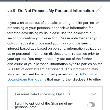
rastas milijoną laimėjęs
laivai
loterijos bilietas
ve.lt -
Do Not Process My Personal Information
If you wish to opt-out of the sale, sharing to third parties, or
processing of your personal or sensitive information for
targeted advertising by us, please use the below opt-out
section to confirm your selection. Please note that after your
opt-out request is processed you may continue seeing
interest-based ads based on personal information utilized by
Pasaulis
Pasaulis
us or personal information disclosed to third parties prior to
Zelenskis: balistinių
Kas gali priversti Donaldą
your opt-out. You may separately opt-out of the further
raketų perėmėjai galėjo
Trumpą smogti Rusijai:
disclosure of your personal information by third parties on the
išgelbėti gyvybes
ekspertas atskleidė
IAB’s list of downstream participants. This information may
netikėtą scenarijų
also be disclosed by us to third parties on the
IAB’s List of
Downstream Participants
that may further disclose it to other
third parties.
Personal Data Processing Opt Outs
I want to opt-out of the Sharing of my
personal data.