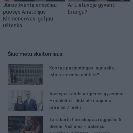
Jūros šventę anksčiau
Ar Lietuvoje gyventi
puošęs Anatolijus
brangu?
Klemencovas: gal jau
užtenka
Šiuo metu skaitomiausi
Kas tas paslaptingas jaunuolis,
rytais stovintis ant tilto?
Austėjos Landsbergienės gyvenime
– netikėta ir didžiulė naujiena:
prireikė 7 metų
Taro kortų horoskopas rugpjūčio 5
dienai: Vėžiams – balanso