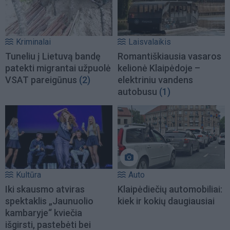
Kriminalai
Laisvalaikis
Tuneliu į Lietuvą bandę
Romantiškiausia vasaros
patekti migrantai užpuolė
kelionė Klaipėdoje –
VSAT pareigūnus
(2)
elektriniu vandens
autobusu
(1)
Kultūra
Auto
Iki skausmo atviras
Klaipėdiečių automobiliai:
spektaklis „Jaunuolio
kiek ir kokių daugiausiai
kambaryje“ kviečia
išgirsti, pastebėti bei