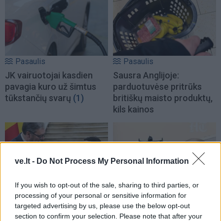
Pasaulis
Pasaulis
JK vairuotojai kasdien
Sausra Anglijoje:
pavagia kuro už šimtus
parduotuvėse pritrūks
tūkstančių svarų
(1)
britiškų maisto produktų,
kils kainos
ve.lt -
Do Not Process My Personal Information
If you wish to opt-out of the sale, sharing to third parties, or
Pasaulis
Pasaulis
processing of your personal or sensitive information for
targeted advertising by us, please use the below opt-out
Zelenskio vizitas
Dronai pastebėti virš
section to confirm your selection. Please note that after your
Serbijoje – pirmasis nuo
karinės bazės Vakarų