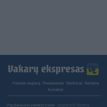
Load
More
Footer
Pranešk naujieną
Prenumerata
Skelbimai
Reklama
menu
Kontaktai
Populiariausios paieškos frazės:
ekoplanet.lt
KlipShop