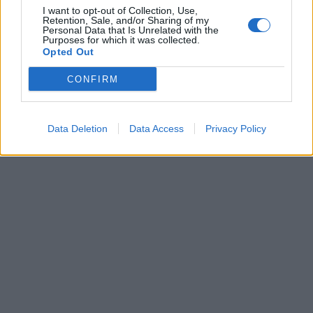
I want to opt-out of Collection, Use,
Retention, Sale, and/or Sharing of my
Pasaulis
Pasaulis
Personal Data that Is Unrelated with the
Purposes for which it was collected.
Rekordiškai nusekęs
Ukrainiečių dronai smogė
Opted Out
Dunojus atidengė II
„Wildberries“ sandėliui
pasaulinio karo laikų
Jekaterinburge, už 2000
CONFIRM
radinius
(1)
km nuo sienos
Data Deletion
Data Access
Privacy Policy