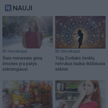
NAUJI
Horoskopai
Horoskopai
Šiais mėnesiais gimę
Trijų Zodiako ženklų
žmonės yra patys
netrukus laukia didžiausia
sėkmingiausi
sėkmė