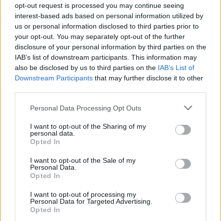
opt-out request is processed you may continue seeing
karo pradžios: Belgrade
Vokietijoje: incidentą tiria
interest-based ads based on personal information utilized by
laukia keblūs pokalbiai
policija
us or personal information disclosed to third parties prior to
your opt-out. You may separately opt-out of the further
disclosure of your personal information by third parties on the
IAB’s list of downstream participants. This information may
also be disclosed by us to third parties on the
IAB’s List of
Downstream Participants
that may further disclose it to other
third parties.
Pasaulis
Pasaulis
Personal Data Processing Opt Outs
Skaudus smūgis Rusijos
Stalino šešėlis virš
I want to opt-out of the Sharing of my
energetikos pajamoms:
Kremliaus: kas laukia
personal data.
JAV Senatas pritarė
Rusijos pasitraukus
Opted In
naujam sankcijų paketui
Vladimirui Putinui
(3)
I want to opt-out of the Sale of my
Personal Data.
Opted In
I want to opt-out of processing my
Personal Data for Targeted Advertising.
Opted In