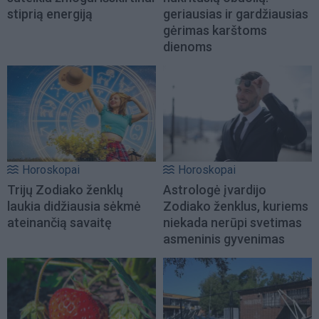
stiprią energiją
geriausias ir gardžiausias
gėrimas karštoms
dienoms
Horoskopai
Horoskopai
Trijų Zodiako ženklų
Astrologė įvardijo
laukia didžiausia sėkmė
Zodiako ženklus, kuriems
ateinančią savaitę
niekada nerūpi svetimas
asmeninis gyvenimas