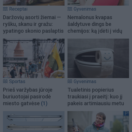
Receptai
Gyvenimas
Daržovių asorti žiemai —
Nemalonus kvapas
ryšku, skanu ir gražu:
šaldytuve dings be
ypatingo skonio paslaptis
chemijos: ką įdėti į vidų
Sportas
Gyvenimas
Prieš varžybas jūroje
Tualetinis popierius
buriuotojai pasirodė
traukiasi į praeitį: kuo jį
miesto gatvėse
(1)
pakeis artimiausiu metu