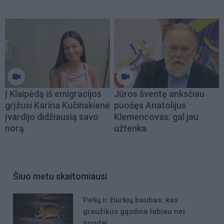
Į Klaipėdą iš emigracijos
Jūros šventę anksčiau
grįžusi Karina Kučinskienė
puošęs Anatolijus
įvardijo didžiausią savo
Klemencovas: gal jau
norą
užtenka
Šiuo metu skaitomiausi
Pelių ir žiurkių baubas: kas
graužikus gąsdina labiau nei
nuodai