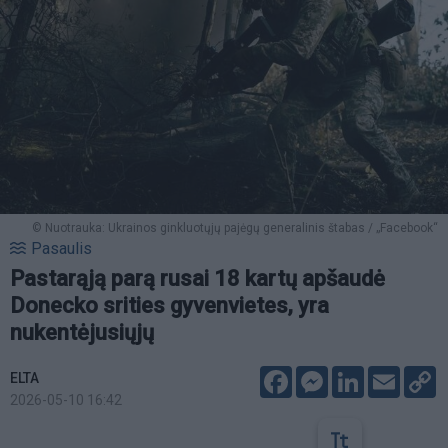
© Nuotrauka: Ukrainos ginkluotųjų pajėgų generalinis štabas / „Facebook“
Pasaulis
Pastarąją parą rusai 18 kartų apšaudė
Donecko srities gyvenvietes, yra
nukentėjusiųjų
Facebook
Messenger
LinkedIn
Email
C
ELTA
L
2026-05-10 16:42