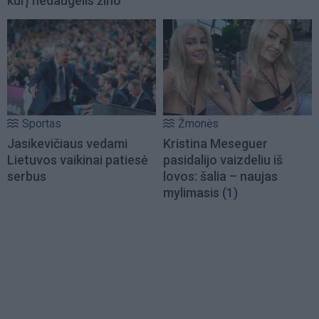
kurį nedaugelis žino
Sportas
Žmonės
Jasikevičiaus vedami
Kristina Meseguer
Lietuvos vaikinai patiesė
pasidalijo vaizdeliu iš
serbus
lovos: šalia – naujas
mylimasis
(1)