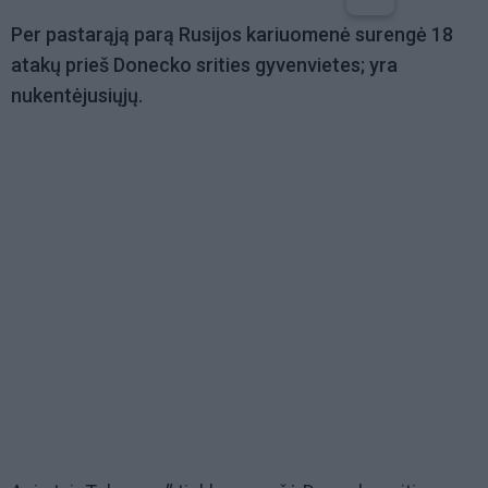
Per pastarąją parą Rusijos kariuomenė surengė 18
atakų prieš Donecko srities gyvenvietes; yra
nukentėjusiųjų.