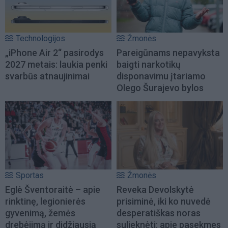
Technologijos
Žmonės
„iPhone Air 2“ pasirodys
Pareigūnams nepavyksta
2027 metais: laukia penki
baigti narkotikų
svarbūs atnaujinimai
disponavimu įtariamo
Olego Šurajevo bylos
Sportas
Žmonės
Eglė Šventoraitė – apie
Reveka Devolskytė
rinktinę, legionierės
prisiminė, iki ko nuvedė
gyvenimą, žemės
desperatiškas noras
drebėjimą ir didžiausią
sulieknėti: apie pasekmes