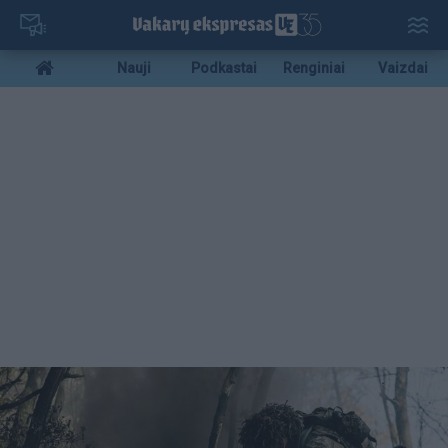
Pereiti
į
pagrindinį
Mobile
Nauji
Podkastai
Renginiai
Vaizdai
turinį
menu
bottom