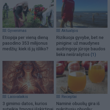
Gyvenimas
Aktualijos
Etiopija per vieną dieną
Rizikuoja gyvybe, bet ne
pasodino 353 milijonus
pinigine: už maudynes
medžių: kiek iš jų išliko?
audringoje jūroje baudos
lieka neišrašytos
(1)
Laisvalaikis
Receptai
3 gimimo datos, kurios
Naminė obuolių gira iš
suteikia žmogui išskirtinai
nukritusių obuolių: