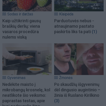
Sodas ir daržas
Klaipėda
Kaip užtikrinti gausų
Parduotuvės nebus -
braškių derlių: viena
atnaujinamo pastato
vasaros procedūra
paskirtis liks ta pati
(1)
nulems viską
Gyvenimas
Žmonės
Nedėkite maisto į
Po skaudžių išgyvenimų
mikrobangų krosnelę, kol
dėl dingusio augintinio –
neatlikote šio veiksmo:
žinia iš Ruslano Kirilkino
paprastas testas, apie
(3)