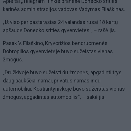
Apie tai „Telegram“ tinkle pranešė Donecko srities
karinės administracijos vadovas Vadymas Filaškinas.
„Iš viso per pastarąsias 24 valandas rusai 18 kartų
apšaudė Donecko srities gyvenvietes“, – rašė jis.
Pasak V. Filaškino, Kryvorižios bendruomenės
Dobropilios gyvenvietėje buvo sužeistas vienas
žmogus.
„Družkivoje buvo sužeisti du žmonės, apgadinti trys
daugiaaukščiai namai, privatus namas ir du
automobiliai. Kostiantynivkoje buvo sužeistas vienas
žmogus, apgadintas automobilis“, – sakė jis.