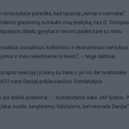
ai vyriausybėje pareiškė, kad Ispanija „ramiai ir normaliai“
zidento grasinimą nutraukti visą prekybą, nes D. Trumpas
Ispanijos išlaidų gynybai ir nenoro padėti kare su Iranu.
o puikius socialinius, kultūrinius ir ekonominius santykius
omis ir mes neketiname to keisti“, – teigė šaltiniai.
ropos reakcija į jo karą su Iranu ir jis vis dar neatsisakė
ATO narei Danijai priklausančios Grenlandijos.
yra didelė problema“, – žurnalistams sakė JAV lyderis. 
 „labai svarbi Jungtinėms Valstijoms, bet nesvarbi Danijai