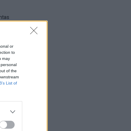
intas
rėmėju
sonal or
ection to
ou may
 personal
“, –
out of the
kybą“.
 downstream
B’s List of