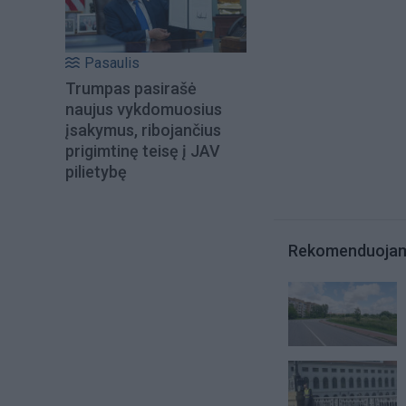
Pasaulis
Trumpas pasirašė
naujus vykdomuosius
įsakymus, ribojančius
prigimtinę teisę į JAV
pilietybę
Rekomenduoja