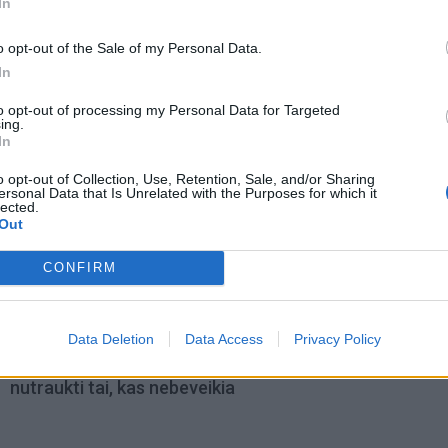
In
o opt-out of the Sale of my Personal Data.
In
to opt-out of processing my Personal Data for Targeted
ing.
In
o opt-out of Collection, Use, Retention, Sale, and/or Sharing
ersonal Data that Is Unrelated with the Purposes for which it
lected.
Out
omiausi
CONFIRM
Aiškiaregės pranašystė: numatė katastrofišką karo
pabaigą Ukrainoje
Data Deletion
Data Access
Privacy Policy
Dienos horoskopas 12 Zodiako ženklų: gali būti lengvi
nutraukti tai, kas nebeveikia