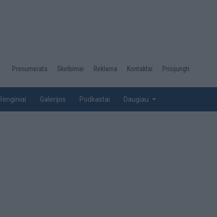
Desktop
Prenumerata
Skelbimai
Reklama
Kontaktai
Prisijungti
menu
top
Renginiai
Galerijos
Podkastai
Daugiau