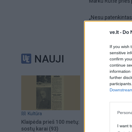
Marku Rutte prieš 
„Nesu patenkintas 
NATO dėl to, kad j
ve.lt -
Do 
– Iranu“, – pareiš
If you wish 
D. Trumpas ypač kri
sensitive in
NAUJI
confirm you
continue se
„Ispanija yra tušč
information 
sakė jis ir teigė 
further disc
participants
Downstream 
Ispanija jau surea
Persona
Kultūra
Klaipėda prieš 100 metų:
I want t
sostų karai (93)