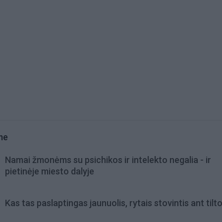
me
Namai žmonėms su psichikos ir intelekto negalia - ir
pietinėje miesto dalyje
Kas tas paslaptingas jaunuolis, rytais stovintis ant tilt