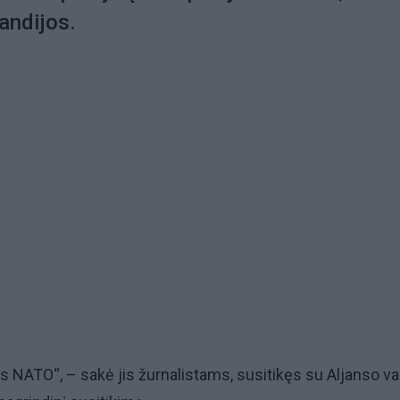
landijos.
ęs NATO“, – sakė jis žurnalistams, susitikęs su Aljanso v