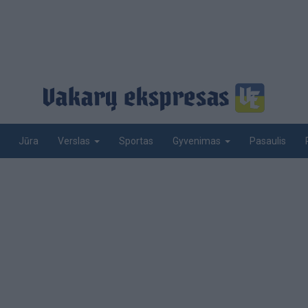
Jūra
Sportas
Pasaulis
Verslas
Gyvenimas