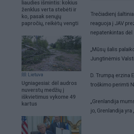
liaudies išmintis: kokius
ženklus verta stebėti ir
Trečiadienį šaltini
ko, pasak senųjų
papročių, reikėtų vengti
reaguoja į JAV pre
nepatenkintas dėl 
„Mūsų šalis palaik
Jungtinėmis Valstij
Lietuva
D. Trumpą erzina Eu
Ugniagesiai: dėl audros
troškimo perimti N
nuverstų medžių į
iškvietimus vykome 49
„Grenlandija mums 
kartus
jo, Grenlandija yra