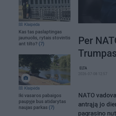
Klaipėda
Kas tas paslaptingas
Per NATO
jaunuolis, rytais stovintis
ant tilto?
(7)
Trumpas 
ELTA
2026-07-08 12:57
Klaipėda
NATO vadovams
Iki vasaros pabaigos
paupyje bus atidarytas
antrąją jo d
naujas parkas
(7)
pagrasino nutr