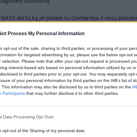
pagrindinį susitikimą.
NATO dėl to, ką jie padarė su Grenlandija, ir nesu patenk
ie nenorėjo mums padėti kovoti su didžiausiu terorizmo 
Not Process My Personal Information
kė JAV prezidentas.
to opt-out of the sale, sharing to third parties, or processing of your per
tikavo Ispaniją, vadino ją „siaubinga ​​NATO partnere“.
formation for targeted advertising by us, please use the below opt-out s
r selection. Please note that after your opt-out request is processed y
eing interest-based ads based on personal information utilized by us or
ias reikalas. Mes daugiau nebenorime prekiauti su Ispanija
disclosed to third parties prior to your opt-out. You may separately opt-
paprašęs iždo sekretoriaus Scotto Bessento „nutraukti pre
losure of your personal information by third parties on the IAB’s list of
. This information may also be disclosed by us to third parties on the
IA
Participants
that may further disclose it to other third parties.
gavo į D. Trumpo žodžius.
l Data Processing Opt Outs
o opt-out of the Sharing of my personal data.