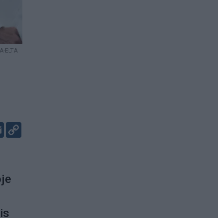
A-ELTA
er
kedIn
Email
Copy
Link
oje
is