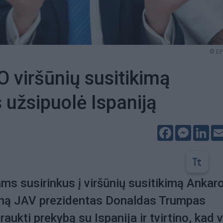
© EP
 viršūnių susitikimą
užsipuolė Ispaniją
Facebook
Messeng
Lin
 susirinkus į viršūnių susitikimą Ankar
ieną JAV prezidentas Donaldas Trumpas
aukti prekybą su Ispanija ir tvirtino, kad v