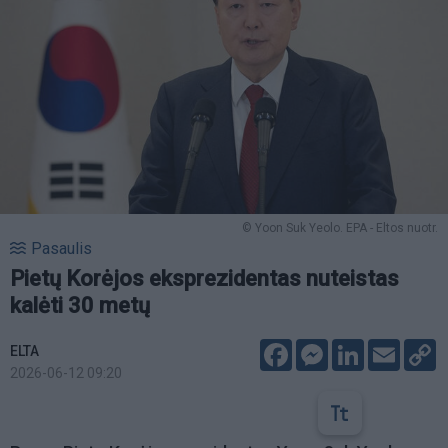
© Yoon Suk Yeolo. EPA - Eltos nuotr.
Pasaulis
Pietų Korėjos eksprezidentas nuteistas
kalėti 30 metų
Facebook
Messenger
LinkedIn
Email
C
ELTA
L
2026-06-12 09:20