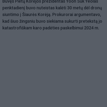
Buvęs Pietų Korėjos prezidentas Yoon Suk Yeolas
penktadienį buvo nuteistas kalėti 30 metų dėl dronų
siuntimo į Šiaurės Korėją. Prokurorai argumentavo,
kad šiuo žingsniu buvo siekiama sukurti pretekstą jo
katastrofiškam karo padėties paskelbimui 2024 m.