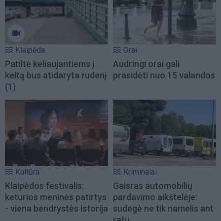
Klaipėda
Orai
Patiltė keliaujantiems į
Audringi orai gali
keltą bus atidaryta rudenį
prasidėti nuo 15 valandos
(1)
Kultūra
Kriminalai
Klaipėdos festivalis:
Gaisras automobilių
keturios meninės patirtys
pardavimo aikštelėje:
- viena bendrystės istorija
sudegė ne tik namelis ant
ratų