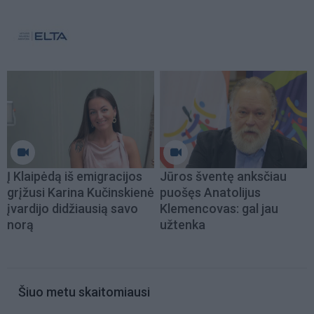
Į Klaipėdą iš emigracijos
Jūros šventę anksčiau
grįžusi Karina Kučinskienė
puošęs Anatolijus
įvardijo didžiausią savo
Klemencovas: gal jau
norą
užtenka
Šiuo metu skaitomiausi