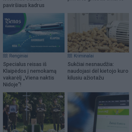
paviršiaus kadrus
Renginiai
Kriminalai
Specialus reisas iš
Sukčiai nesnaudžia:
Klaipėdos į nemokamą
naudojasi dėl kietojo kuro
vakarėlį „Viena naktis
kilusiu ažiotažu
Nidoje“!