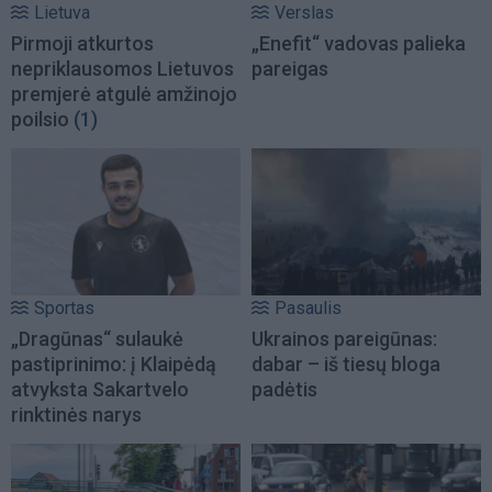
Lietuva
Verslas
Pirmoji atkurtos
„Enefit“ vadovas palieka
nepriklausomos Lietuvos
pareigas
premjerė atgulė amžinojo
poilsio
(1)
Sportas
Pasaulis
„Dragūnas“ sulaukė
Ukrainos pareigūnas:
pastiprinimo: į Klaipėdą
dabar – iš tiesų bloga
atvyksta Sakartvelo
padėtis
rinktinės narys