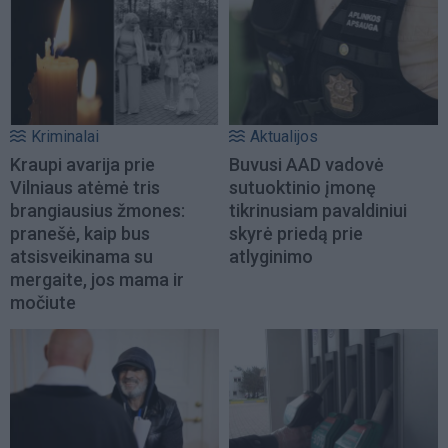
Kriminalai
Aktualijos
Kraupi avarija prie
Buvusi AAD vadovė
Vilniaus atėmė tris
sutuoktinio įmonę
brangiausius žmones:
tikrinusiam pavaldiniui
pranešė, kaip bus
skyrė priedą prie
atsisveikinama su
atlyginimo
mergaite, jos mama ir
močiute