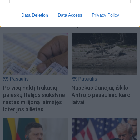
Naujas krateris Mėnulyje:
Netoli Omano krantų
„SpaceX“ raketos liekana
bręsta ekologinė
Data Deletion
Data Access
Privacy Policy
rėžėsi į Žemės palydovą
katastrofa – iš tanklaivio
liejasi nafta
Pasaulis
Pasaulis
Po visą naktį trukusių
Nusekus Dunojui, iškilo
paieškų Italijos šiukšlyne
Antrojo pasaulinio karo
rastas milijoną laimėjęs
laivai
loterijos bilietas