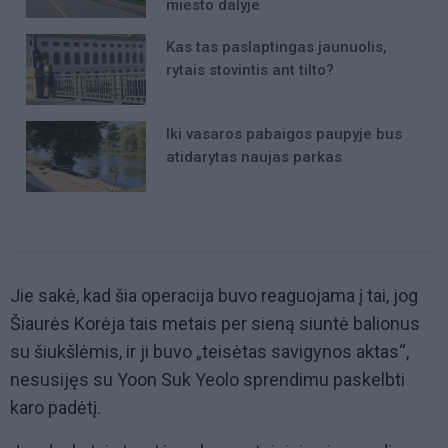
miesto dalyje
Kas tas paslaptingas jaunuolis,
rytais stovintis ant tilto?
Iki vasaros pabaigos paupyje bus
atidarytas naujas parkas
Jie sakė, kad šia operacija buvo reaguojama į tai, jog
Šiaurės Korėja tais metais per sieną siuntė balionus
su šiukšlėmis, ir ji buvo „teisėtas savigynos aktas“,
nesusijęs su Yoon Suk Yeolo sprendimu paskelbti
karo padėtį.