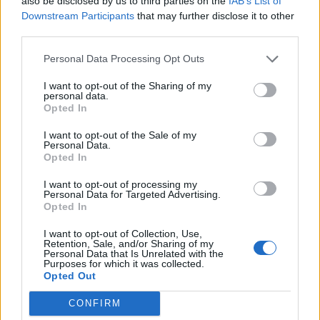
also be disclosed by us to third parties on the
IAB’s List of
Downstream Participants
that may further disclose it to other
third parties.
Personal Data Processing Opt Outs
I want to opt-out of the Sharing of my
personal data.
Opted In
Pasaulis
Pasaulis
Dingus elektrai ryšių
Ukrainos pareigūnas:
I want to opt-out of the Sale of my
Personal Data.
centre, didelėje Anglijos
dabar – iš tiesų bloga
Opted In
dalyje sutriko geležinkelių
padėtis
eismas
I want to opt-out of processing my
Personal Data for Targeted Advertising.
Opted In
I want to opt-out of Collection, Use,
Retention, Sale, and/or Sharing of my
Personal Data that Is Unrelated with the
Purposes for which it was collected.
Opted Out
CONFIRM
Pasaulis
Pasaulis