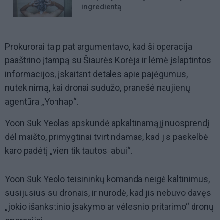
ingredientą
Prokurorai taip pat argumentavo, kad ši operacija
paaštrino įtampą su Šiaurės Korėja ir lėmė įslaptintos
informacijos, įskaitant detales apie pajėgumus,
nutekinimą, kai dronai sudužo, pranešė naujienų
agentūra „Yonhap“.
Yoon Suk Yeolas apskundė apkaltinamąjį nuosprendį
dėl maišto, primygtinai tvirtindamas, kad jis paskelbė
karo padėtį „vien tik tautos labui“.
Yoon Suk Yeolo teisininkų komanda neigė kaltinimus,
susijusius su dronais, ir nurodė, kad jis nebuvo davęs
„jokio išankstinio įsakymo ar vėlesnio pritarimo“ dronų