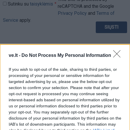
Sutinku su
taisyklėmis
reCAPTCHA and the Google
Privacy Policy
and
Terms of
Service
apply.
ve.lt -
Do Not Process My Personal Information
If you wish to opt-out of the sale, sharing to third parties, or
processing of your personal or sensitive information for
targeted advertising by us, please use the below opt-out
section to confirm your selection. Please note that after your
opt-out request is processed you may continue seeing
interest-based ads based on personal information utilized by
us or personal information disclosed to third parties prior to
your opt-out. You may separately opt-out of the further
disclosure of your personal information by third parties on the
TAIP PAT SKAITYKITE
IAB’s list of downstream participants. This information may