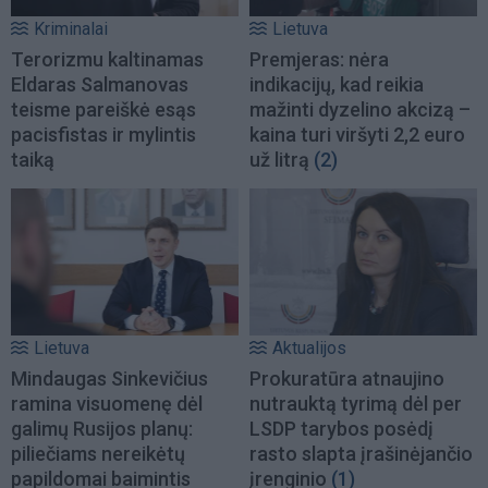
Kriminalai
Lietuva
Terorizmu kaltinamas
Premjeras: nėra
Eldaras Salmanovas
indikacijų, kad reikia
teisme pareiškė esąs
mažinti dyzelino akcizą –
pacisfistas ir mylintis
kaina turi viršyti 2,2 euro
taiką
už litrą
(2)
Lietuva
Aktualijos
Mindaugas Sinkevičius
Prokuratūra atnaujino
ramina visuomenę dėl
nutrauktą tyrimą dėl per
galimų Rusijos planų:
LSDP tarybos posėdį
piliečiams nereikėtų
rasto slapta įrašinėjančio
papildomai baimintis
įrenginio
(1)