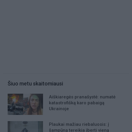
Šiuo metu skaitomiausi
Aiškiaregės pranašystė: numatė
katastrofišką karo pabaigą
Ukrainoje
Plaukai mažiau riebaluosis: į
šampūną tereikia įberti vieną