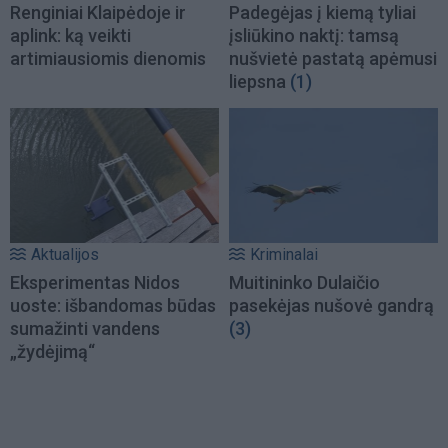
Renginiai Klaipėdoje ir
Padegėjas į kiemą tyliai
aplink: ką veikti
įsliūkino naktį: tamsą
artimiausiomis dienomis
nušvietė pastatą apėmusi
liepsna
(1)
Aktualijos
Kriminalai
Eksperimentas Nidos
Muitininko Dulaičio
uoste: išbandomas būdas
pasekėjas nušovė gandrą
sumažinti vandens
(3)
„žydėjimą“