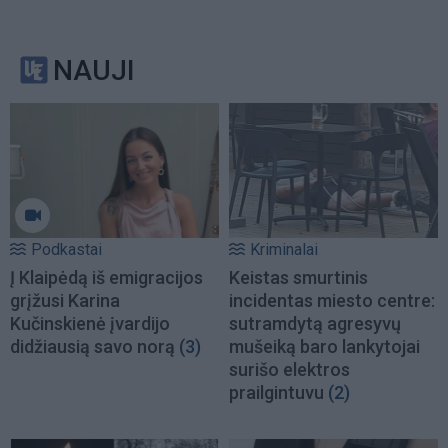
NAUJI
Podkastai
Kriminalai
Į Klaipėdą iš emigracijos
Keistas smurtinis
grįžusi Karina
incidentas miesto centre:
Kučinskienė įvardijo
sutramdytą agresyvų
didžiausią savo norą
(3)
mušeiką baro lankytojai
surišo elektros
prailgintuvu
(2)