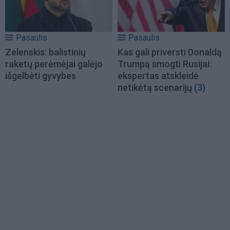
Pasaulis
Pasaulis
Zelenskis: balistinių
Kas gali priversti Donaldą
raketų perėmėjai galėjo
Trumpą smogti Rusijai:
išgelbėti gyvybes
ekspertas atskleidė
netikėtą scenarijų
(3)