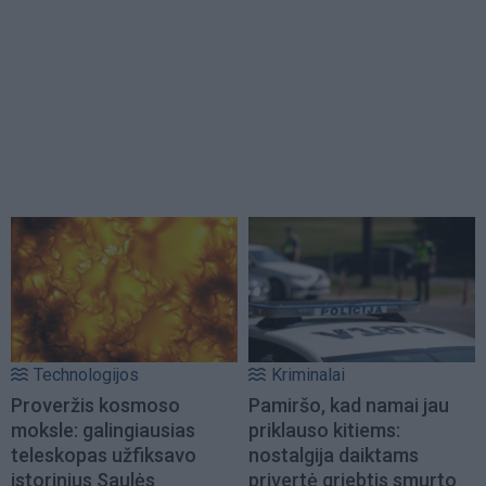
Technologijos
Kriminalai
Proveržis kosmoso
Pamiršo, kad namai jau
moksle: galingiausias
priklauso kitiems:
teleskopas užfiksavo
nostalgija daiktams
istorinius Saulės
privertė griebtis smurto