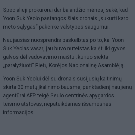
Specialieji prokurorai dar balandžio mėnesį sakė, kad
Yoon Suk Yeolo pastangos šiais dronais „sukurti karo
meto sąlygas“ pakenkė valstybės saugumui.
Naujausias nuosprendis paskelbtas po to, kai Yoon
Suk Yeolas vasarį jau buvo nuteistas kalėti iki gyvos
galvos dėl vadovavimo maištui, kuriuo siekta
„paralyžiuoti“ Pietų Korėjos Nacionalinę Asamblėją.
Yoon Suk Yeolui dėl su dronais susijusių kaltinimų
skirta 30 metų įkalinimo bausmė, penktadienį naujienų
agentūrai AFP teigė Seulo centrinės apygardos
teismo atstovas, nepateikdamas išsamesnės
informacijos.