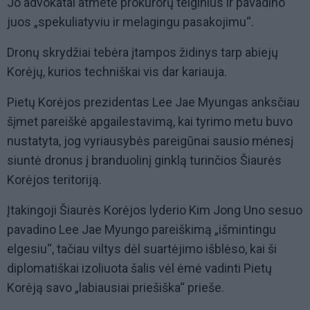
Jo advokatai atmetė prokurorų teiginius ir pavadino
juos „spekuliatyviu ir melagingu pasakojimu“.
Dronų skrydžiai tebėra įtampos židinys tarp abiejų
Korėjų, kurios techniškai vis dar kariauja.
Pietų Korėjos prezidentas Lee Jae Myungas anksčiau
šįmet pareiškė apgailestavimą, kai tyrimo metu buvo
nustatyta, jog vyriausybės pareigūnai sausio mėnesį
siuntė dronus į branduolinį ginklą turinčios Šiaurės
Korėjos teritoriją.
Įtakingoji Šiaurės Korėjos lyderio Kim Jong Uno sesuo
pavadino Lee Jae Myungo pareiškimą „išmintingu
elgesiu“, tačiau viltys dėl suartėjimo išblėso, kai ši
diplomatiškai izoliuota šalis vėl ėmė vadinti Pietų
Korėją savo „labiausiai priešiška“ prieše.