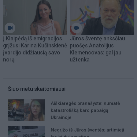
Į Klaipėdą iš emigracijos
Jūros šventę anksčiau
grįžusi Karina Kučinskienė
puošęs Anatolijus
įvardijo didžiausią savo
Klemencovas: gal jau
norą
užtenka
Šiuo metu skaitomiausi
Aiškiaregės pranašystė: numatė
katastrofišką karo pabaigą
Ukrainoje
Negrįžo iš Jūros šventės: artimieji
laukė dvi savaites