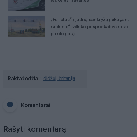
„Fūristas“ į judrią sankryžą įlėkė „ant
rankinio“: vilkiko puspriekabės ratai
pakilo į orą
Raktažodžiai
didžoji britanija
Komentarai
Rašyti komentarą