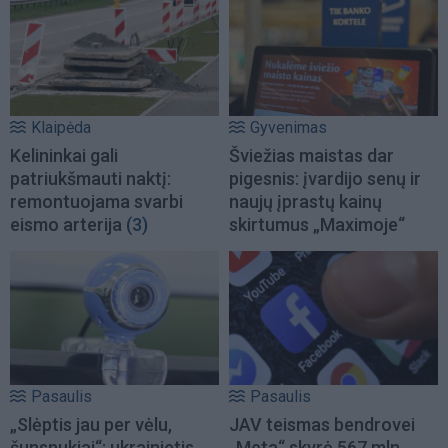
Klaipėda
Gyvenimas
Kelininkai gali
Šviežias maistas dar
patriukšmauti naktį:
pigesnis: įvardijo senų ir
remontuojama svarbi
naujų įprastų kainų
eismo arterija
(3)
skirtumus „Maximoje“
Pasaulis
Pasaulis
„Slėptis jau per vėlu,
JAV teismas bendrovei
šunsnukiai“: ukrainietis
„Meta“ skyrė 567 mln.