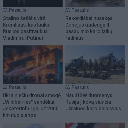
Pasaulis
Pasaulis
Stalino šešėlis virš
Rekordiškai nusekęs
Kremliaus: kas laukia
Dunojus atidengė II
Rusijos pasitraukus
pasaulinio karo laikų
Vladimirui Putinui
radinius
Pasaulis
Pasaulis
Ukrainiečių dronai smogė
Nauji ISW duomenys:
„Wildberries“ sandėliui
Rusija į kovą siunčia
Jekaterinburge, už 2000
Ukrainos karo belaisvius
km nuo sienos