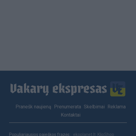
Load
More
Footer
Pranešk naujieną
Prenumerata
Skelbimai
Reklama
menu
Kontaktai
Populiariausios paieškos frazės:
ekoplanet.lt
KlipShop