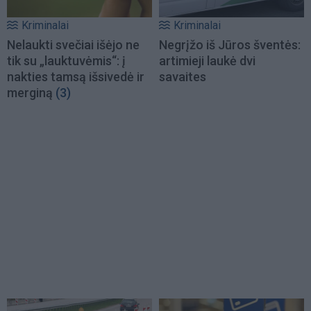
Kriminalai
Kriminalai
Nelaukti svečiai išėjo ne
Negrįžo iš Jūros šventės:
tik su „lauktuvėmis“: į
artimieji laukė dvi
nakties tamsą išsivedė ir
savaites
merginą
(3)