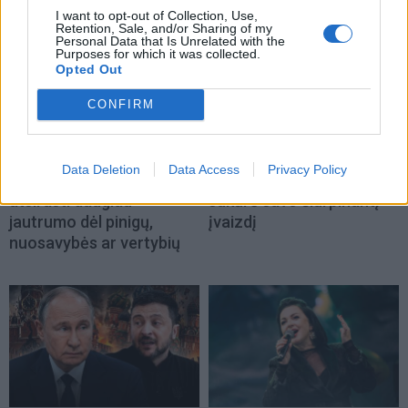
I want to opt-out of Collection, Use,
Retention, Sale, and/or Sharing of my
Personal Data that Is Unrelated with the
Purposes for which it was collected.
Opted Out
CONFIRM
Horoskopai
Žmonės
Dienos horoskopas 12
„Zombė Angelina Jolie“
Data Deletion
Data Access
Privacy Policy
Zodiako ženklų: gali
prisipažino, kaip iš tikrųjų
atsirasti daugiau
sukūrė savo šiurpinantį
jautrumo dėl pinigų,
įvaizdį
nuosavybės ar vertybių