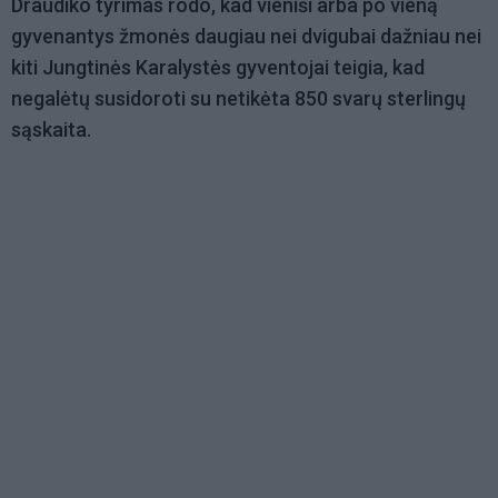
Draudiko tyrimas rodo, kad vieniši arba po vieną
gyvenantys žmonės daugiau nei dvigubai dažniau nei
kiti Jungtinės Karalystės gyventojai teigia, kad
negalėtų susidoroti su netikėta 850 svarų sterlingų
sąskaita.