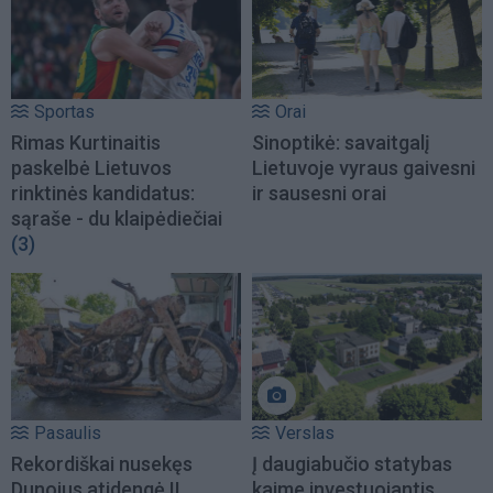
Sportas
Orai
Rimas Kurtinaitis
Sinoptikė: savaitgalį
paskelbė Lietuvos
Lietuvoje vyraus gaivesni
rinktinės kandidatus:
ir sausesni orai
sąraše - du klaipėdiečiai
(3)
Pasaulis
Verslas
Rekordiškai nusekęs
Į daugiabučio statybas
Dunojus atidengė II
kaime investuojantis