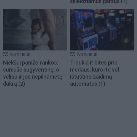
skleidžiamus garsus
(1)
Kriminalai
Kriminalai
Niekšui panižo rankos:
Traukia it bites prie
sumušė sugyventinę, o
medaus: kurorte vėl
vėliau ir jos nepilnametę
ištuštino žaidimų
dukrą
(2)
automatus
(1)