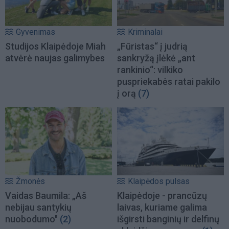
Gyvenimas
Kriminalai
Studijos Klaipėdoje Miah
„Fūristas“ į judrią
atvėrė naujas galimybes
sankryžą įlėkė „ant
rankinio“: vilkiko
puspriekabės ratai pakilo
į orą
(7)
Žmonės
Klaipėdos pulsas
Vaidas Baumila: „Aš
Klaipėdoje - prancūzų
nebijau santykių
laivas, kuriame galima
nuobodumo"
(2)
išgirsti banginių ir delfinų