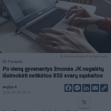
© „Vakarų ekspreso“ archyvo nuotr.
Pasaulis
Po vieną gyvenantys žmonės JK negalėtų
išsimokėti netikėtos 850 svarų sąskaitos
Facebook
Messenger
LinkedIn
Email
C
anglija.lt
L
2026-05-09 18:10