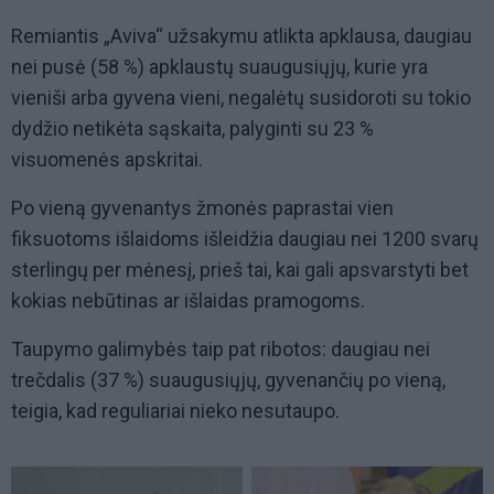
Remiantis „Aviva“ užsakymu atlikta apklausa, daugiau
nei pusė (58 %) apklaustų suaugusiųjų, kurie yra
vieniši arba gyvena vieni, negalėtų susidoroti su tokio
dydžio netikėta sąskaita, palyginti su 23 %
visuomenės apskritai.
Po vieną gyvenantys žmonės paprastai vien
fiksuotoms išlaidoms išleidžia daugiau nei 1200 svarų
sterlingų per mėnesį, prieš tai, kai gali apsvarstyti bet
kokias nebūtinas ar išlaidas pramogoms.
Taupymo galimybės taip pat ribotos: daugiau nei
trečdalis (37 %) suaugusiųjų, gyvenančių po vieną,
teigia, kad reguliariai nieko nesutaupo.