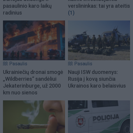
pasaulinio karo laikų
verslininkas: tai yra ateitis
radinius
(1)
Pasaulis
Pasaulis
Ukrainiečių dronai smogė
Nauji ISW duomenys:
„Wildberries“ sandėliui
Rusija į kovą siunčia
Jekaterinburge, už 2000
Ukrainos karo belaisvius
km nuo sienos