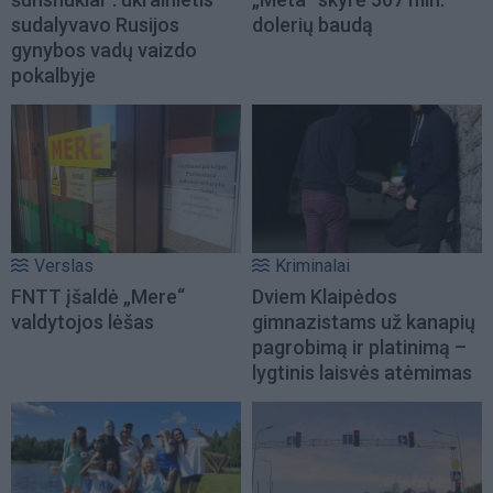
sudalyvavo Rusijos
dolerių baudą
gynybos vadų vaizdo
pokalbyje
Verslas
Kriminalai
FNTT įšaldė „Mere“
Dviem Klaipėdos
valdytojos lėšas
gimnazistams už kanapių
pagrobimą ir platinimą –
lygtinis laisvės atėmimas