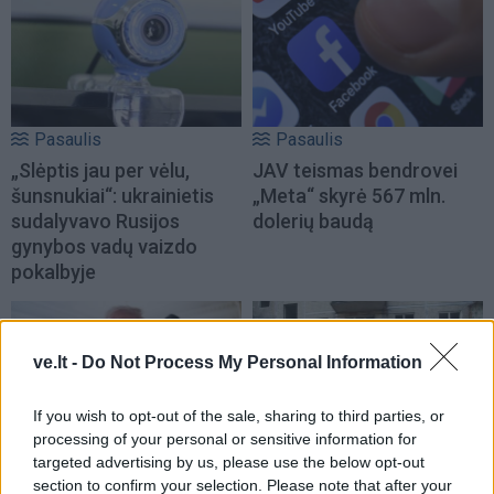
Pasaulis
Pasaulis
„Slėptis jau per vėlu,
JAV teismas bendrovei
šunsnukiai“: ukrainietis
„Meta“ skyrė 567 mln.
sudalyvavo Rusijos
dolerių baudą
gynybos vadų vaizdo
pokalbyje
ve.lt -
Do Not Process My Personal Information
If you wish to opt-out of the sale, sharing to third parties, or
processing of your personal or sensitive information for
Pasaulis
Pasaulis
targeted advertising by us, please use the below opt-out
section to confirm your selection. Please note that after your
Trumpas sureagavo į
Kaip Rusijos balistinės