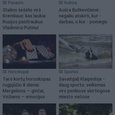
Pasaulis
Kultūra
Stalino šešėlis virš
Aušra Butkevičienė:
Kremliaus: kas laukia
negaliu atskirti, kur -
Rusijos pasitraukus
darbas, o kur - pomėgis
Vladimirui Putinui
Horoskopai
Sportas
Taro kortų horoskopas
Savaitgalį Klaipėdoje -
rugpjūčio 8 dienai:
daug sporto: veiksmas
Mergelėms — ginčai,
virs penkiose skirtingose
Vėžiams — emocijos
miesto vietose