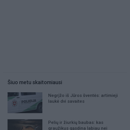
Šiuo metu skaitomiausi
Negrįžo iš Jūros šventės: artimieji
laukė dvi savaites
Pelių ir žiurkių baubas: kas
graužikus gąsdina labiau nei