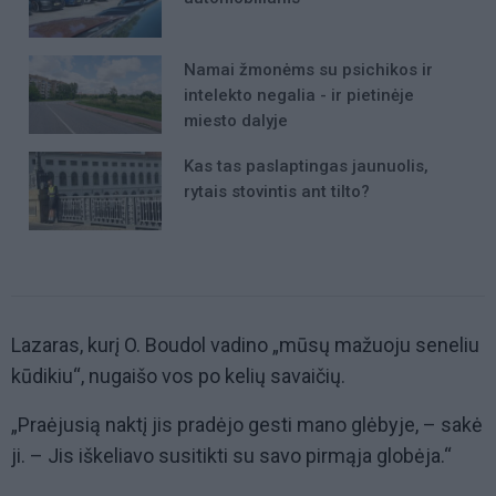
Namai žmonėms su psichikos ir
intelekto negalia - ir pietinėje
miesto dalyje
Kas tas paslaptingas jaunuolis,
rytais stovintis ant tilto?
Lazaras, kurį O. Boudol vadino „mūsų mažuoju seneliu
kūdikiu“, nugaišo vos po kelių savaičių.
„Praėjusią naktį jis pradėjo gesti mano glėbyje, – sakė
ji. – Jis iškeliavo susitikti su savo pirmąja globėja.“