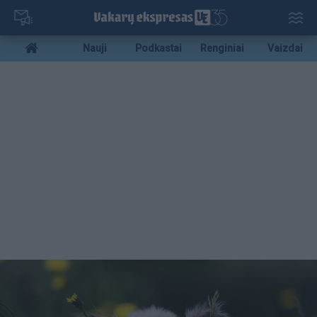
Pereiti
į
pagrindinį
Mobile
Nauji
Podkastai
Renginiai
Vaizdai
turinį
menu
bottom