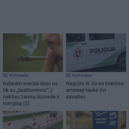
Kriminalai
Kriminalai
Nelaukti svečiai išėjo ne
Negrįžo iš Jūros šventės:
tik su „lauktuvėmis“: į
artimieji laukė dvi
nakties tamsą išsivedė ir
savaites
merginą
(3)