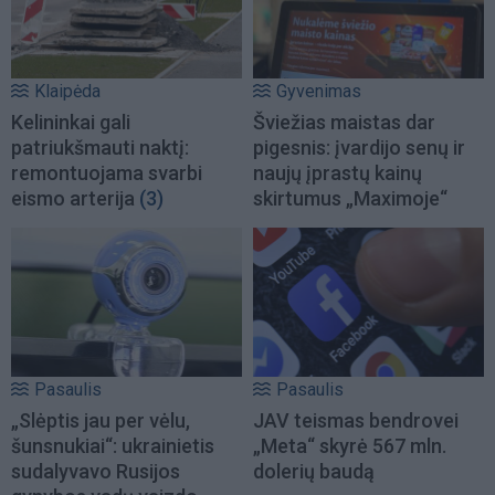
Klaipėda
Gyvenimas
Kelininkai gali
Šviežias maistas dar
patriukšmauti naktį:
pigesnis: įvardijo senų ir
remontuojama svarbi
naujų įprastų kainų
eismo arterija
(3)
skirtumus „Maximoje“
Pasaulis
Pasaulis
„Slėptis jau per vėlu,
JAV teismas bendrovei
šunsnukiai“: ukrainietis
„Meta“ skyrė 567 mln.
sudalyvavo Rusijos
dolerių baudą