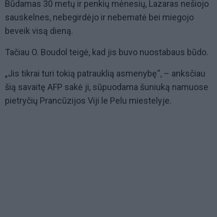
Būdamas 30 metų ir penkių mėnesių, Lazaras nešiojo
sauskelnes, nebegirdėjo ir nebematė bei miegojo
beveik visą dieną.
Tačiau O. Boudol teigė, kad jis buvo nuostabaus būdo.
„Jis tikrai turi tokią patrauklią asmenybę“, – anksčiau
šią savaitę AFP sakė ji, sūpuodama šuniuką namuose
pietryčių Prancūzijos Viji le Pelu miestelyje.