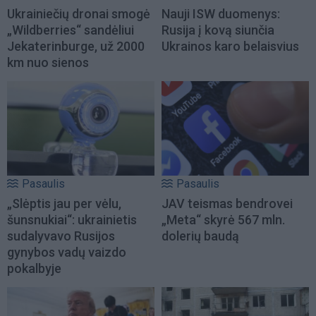
Ukrainiečių dronai smogė
Nauji ISW duomenys:
„Wildberries“ sandėliui
Rusija į kovą siunčia
Jekaterinburge, už 2000
Ukrainos karo belaisvius
km nuo sienos
Pasaulis
Pasaulis
„Slėptis jau per vėlu,
JAV teismas bendrovei
šunsnukiai“: ukrainietis
„Meta“ skyrė 567 mln.
sudalyvavo Rusijos
dolerių baudą
gynybos vadų vaizdo
pokalbyje