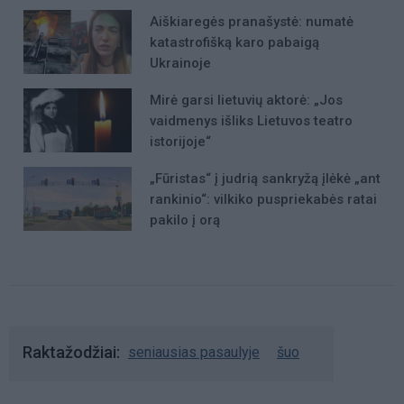
Aiškiaregės pranašystė: numatė
katastrofišką karo pabaigą
Ukrainoje
Mirė garsi lietuvių aktorė: „Jos
vaidmenys išliks Lietuvos teatro
istorijoje“
„Fūristas“ į judrią sankryžą įlėkė „ant
rankinio“: vilkiko puspriekabės ratai
pakilo į orą
Raktažodžiai
seniausias pasaulyje
šuo