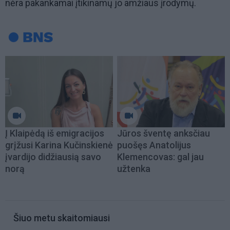
nėra pakankamai įtikinamų jo amžiaus įrodymų.
Į Klaipėdą iš emigracijos
Jūros šventę anksčiau
grįžusi Karina Kučinskienė
puošęs Anatolijus
įvardijo didžiausią savo
Klemencovas: gal jau
norą
užtenka
Šiuo metu skaitomiausi