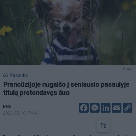
© AFP
Pasaulis
Prancūzijoje nugaišo į seniausio pasaulyje
titulą pretendavęs šuo
Facebook
Messenger
LinkedIn
Email
C
BNS
L
2026-05-16 17:44