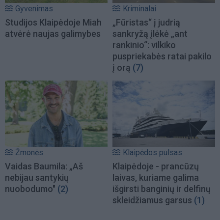
Gyvenimas
Kriminalai
Studijos Klaipėdoje Miah
„Fūristas“ į judrią
atvėrė naujas galimybes
sankryžą įlėkė „ant
rankinio“: vilkiko
puspriekabės ratai pakilo
į orą
(7)
Žmonės
Klaipėdos pulsas
Vaidas Baumila: „Aš
Klaipėdoje - prancūzų
nebijau santykių
laivas, kuriame galima
nuobodumo"
(2)
išgirsti banginių ir delfinų
skleidžiamus garsus
(1)