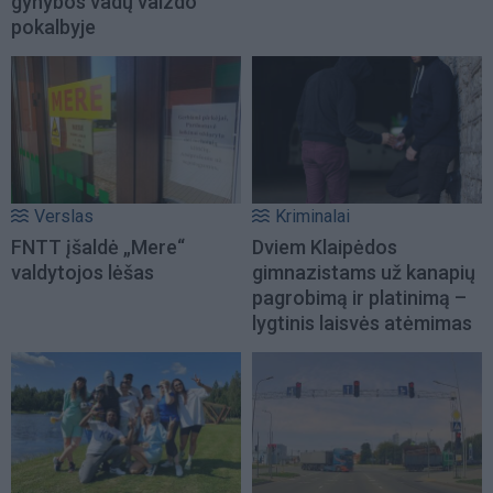
gynybos vadų vaizdo
pokalbyje
Verslas
Kriminalai
FNTT įšaldė „Mere“
Dviem Klaipėdos
valdytojos lėšas
gimnazistams už kanapių
pagrobimą ir platinimą –
lygtinis laisvės atėmimas