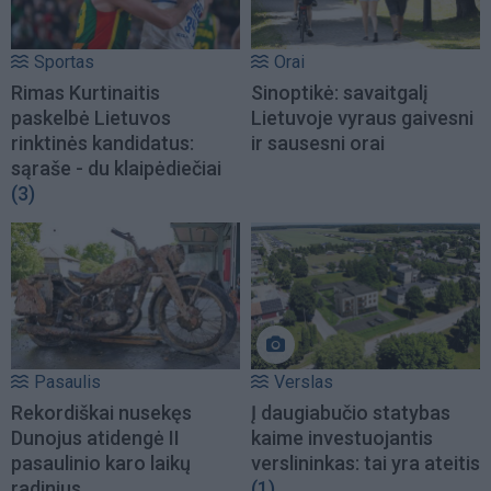
Sportas
Orai
Rimas Kurtinaitis
Sinoptikė: savaitgalį
paskelbė Lietuvos
Lietuvoje vyraus gaivesni
rinktinės kandidatus:
ir sausesni orai
sąraše - du klaipėdiečiai
(3)
Pasaulis
Verslas
Rekordiškai nusekęs
Į daugiabučio statybas
Dunojus atidengė II
kaime investuojantis
pasaulinio karo laikų
verslininkas: tai yra ateitis
radinius
(1)