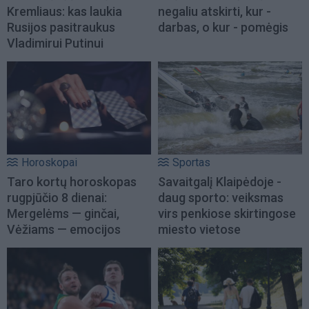
Kremliaus: kas laukia
negaliu atskirti, kur -
Rusijos pasitraukus
darbas, o kur - pomėgis
Vladimirui Putinui
Horoskopai
Sportas
Taro kortų horoskopas
Savaitgalį Klaipėdoje -
rugpjūčio 8 dienai:
daug sporto: veiksmas
Mergelėms — ginčai,
virs penkiose skirtingose
Vėžiams — emocijos
miesto vietose