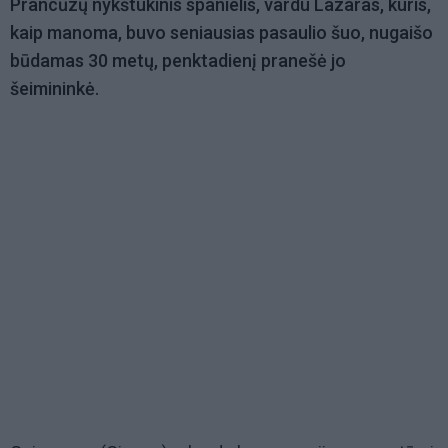
Prancūzų nykštukinis spanielis, vardu Lazaras, kuris,
kaip manoma, buvo seniausias pasaulio šuo, nugaišo
būdamas 30 metų, penktadienį pranešė jo
šeimininkė.