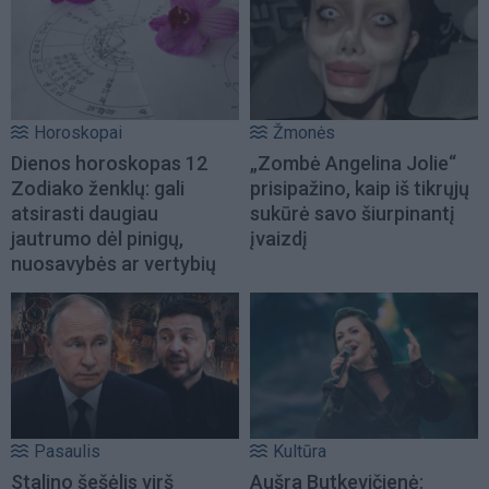
Horoskopai
Žmonės
Dienos horoskopas 12
„Zombė Angelina Jolie“
Zodiako ženklų: gali
prisipažino, kaip iš tikrųjų
atsirasti daugiau
sukūrė savo šiurpinantį
jautrumo dėl pinigų,
įvaizdį
nuosavybės ar vertybių
Pasaulis
Kultūra
Stalino šešėlis virš
Aušra Butkevičienė: