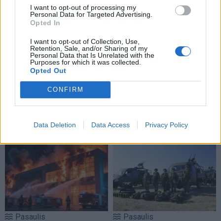
I want to opt-out of processing my
Personal Data for Targeted Advertising.
Opted In
I want to opt-out of Collection, Use,
Retention, Sale, and/or Sharing of my
Personal Data that Is Unrelated with the
Purposes for which it was collected.
Opted Out
Pasaulis
Pasaulis
CONFIRM
Stalino šešėlis virš
Rekordiškai nusekęs
Kremliaus: kas laukia
Dunojus atidengė II
Rusijos pasitraukus
pasaulinio karo laikų
Data Deletion
Data Access
Privacy Policy
Vladimirui Putinui
radinius
Pasaulis
Pasaulis