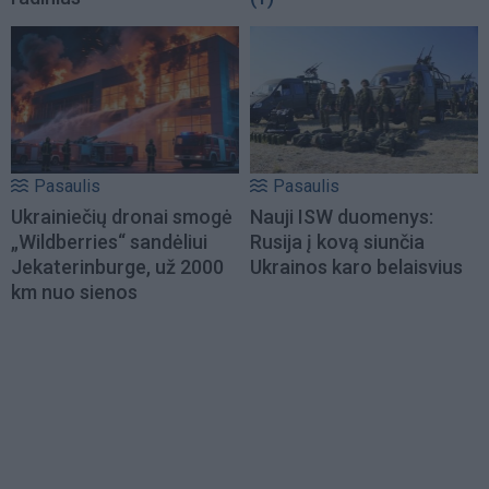
Pasaulis
Pasaulis
Ukrainiečių dronai smogė
Nauji ISW duomenys:
„Wildberries“ sandėliui
Rusija į kovą siunčia
Jekaterinburge, už 2000
Ukrainos karo belaisvius
km nuo sienos