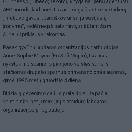
Guinnesso (Gineso) rekordų knyga naujienų agentūrai
AFP nurodė, kad prieš Lazarui nugaištant ketvirtadienį
ji nebuvo gavusi „paraiškos ar su ja susijusių
įrodymų“, todėl negali patvirtinti, ar būtent šiam
šuneliui priklausė rekordas.
Pasak gyvūnų labdaros organizacijos darbuotojos
Anne-Sophie Moyon (En Sofi Mojon), Lazaras,
nykštukinio spanielio papijono veislės šunelis
stačiomis drugelio sparnus primenančiomis ausimis,
gimė 1995 metų gruodžio 4 dieną.
Didžiąją gyvenimo dalį jis praleido su ta pačia
šeimininke, bet ji mirė, ir jis atsidūrė labdaros
organizacijos prieglaudoje.