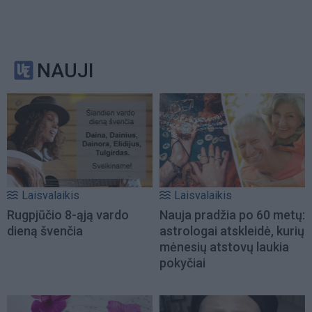
NAUJI
Laisvalaikis
Laisvalaikis
Rugpjūčio 8-ąją vardo
Nauja pradžia po 60 metų:
dieną švenčia
astrologai atskleidė, kurių
mėnesių atstovų laukia
pokyčiai