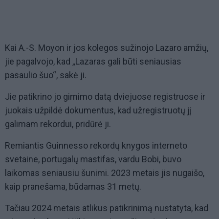
Kai A.-S. Moyon ir jos kolegos sužinojo Lazaro amžių,
jie pagalvojo, kad „Lazaras gali būti seniausias
pasaulio šuo“, sakė ji.
Jie patikrino jo gimimo datą dviejuose registruose ir
juokais užpildė dokumentus, kad užregistruotų jį
galimam rekordui, pridūrė ji.
Remiantis Guinnesso rekordų knygos interneto
svetaine, portugalų mastifas, vardu Bobi, buvo
laikomas seniausiu šunimi. 2023 metais jis nugaišo,
kaip pranešama, būdamas 31 metų.
Tačiau 2024 metais atlikus patikrinimą nustatyta, kad