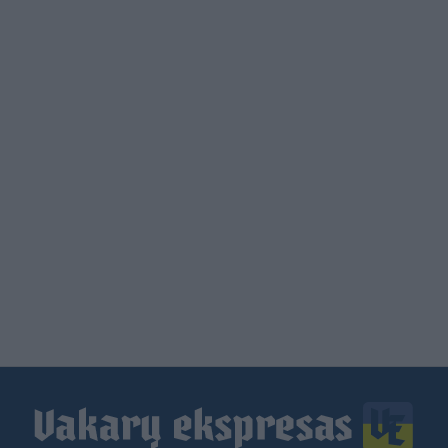
Load
More