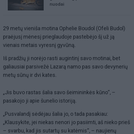
nuodai
29 metų vieniša motina Ophelie Boudol (Ofeli Budol)
praėjusį mėnesį prieglaudoje pastebėjo šį už ją
vienais metais vyresnį gyvūną.
Iš pradžių ji norėjo rasti augintinį savo motinai, bet
galiausiai parsivežė Lazarą namo pas savo devynerių
metų sūnų ir dvi kates.
„Jis buvo rastas šalia savo šeimininkės kūno“, –
pasakojo ji apie šunelio istoriją.
„Pusvalandį sėdėjau šalia jo, o tada pasakiau:
„Klausykite, jei niekas nenori jo pasiimti, aš nieko prieš
– svarbu, kad jis sutartų su katėmis“, – naujienų