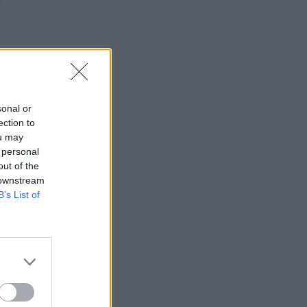
r
sonal or
ection to
ou may
 personal
out of the
 downstream
B’s List of