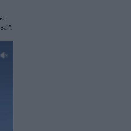
ašu
Bali“.