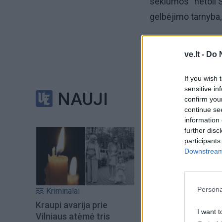
seklumos“ netoli S
gelbėjimo tarnyba,
ve.lt -
Do 
If you wish 
sensitive in
NAUJI
confirm you
continue se
information 
further disc
participants
Downstream 
Persona
Kriminalai
Kraupi avarija prie
I want t
Vilniaus atėmė tris