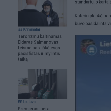
standartų, o kartai
Kateriu plaukė bent
buvo pasidalinta vi
Kriminalai
Terorizmu kaltinamas
Eldaras Salmanovas
teisme pareiškė esąs
pacisfistas ir mylintis
taiką
Lietuva
Premjeras: nėra