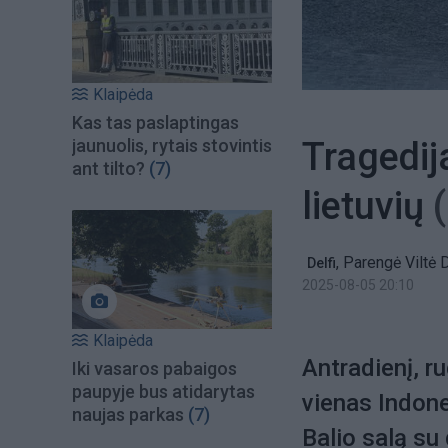
Klaipėda
Kas tas paslaptingas
Tragedija
jaunuolis, rytais stovintis
ant tilto?
(7)
lietuvių
,
Parengė Viltė D
Delfi
2025-08-05 20:10
Klaipėda
Antradienį, ru
Iki vasaros pabaigos
paupyje bus atidarytas
vienas Indonez
naujas parkas
(7)
Balio salą su