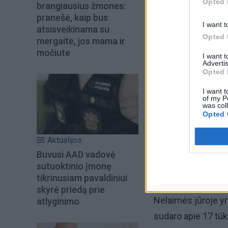
Opted 
brangiausius žmones:
pranešė, kaip bus
I want t
atsisveikinama su
Opted 
mergaite, jos mama ir
močiute
I want 
Advertis
Balio provincijos
Opted 
Sidakarya patvirtin
I want t
pilietis tebėra din
of my P
was col
Opted 
Kateris liko apsiv
vietoje esantis AFP
Aktualijos
Buvusi AAD vadovė
priežasties nenurod
sutuoktinio įmonę
indoneziečiai ir p
tikrinusiam pavaldiniui
skyrė priedą prie
Nelaimės jūroje yr
atlyginimo
sudaro apie 17 tū