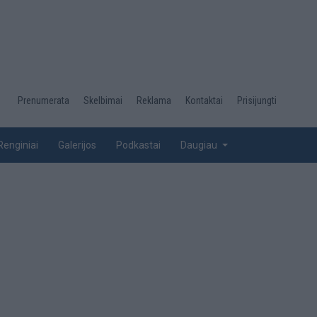
Desktop
Prenumerata
Skelbimai
Reklama
Kontaktai
Prisijungti
menu
top
Renginiai
Galerijos
Podkastai
Daugiau