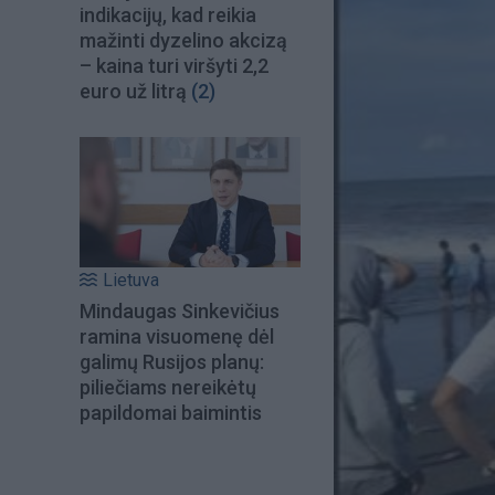
indikacijų, kad reikia
mažinti dyzelino akcizą
– kaina turi viršyti 2,2
euro už litrą
(2)
Lietuva
Mindaugas Sinkevičius
ramina visuomenę dėl
galimų Rusijos planų:
piliečiams nereikėtų
papildomai baimintis