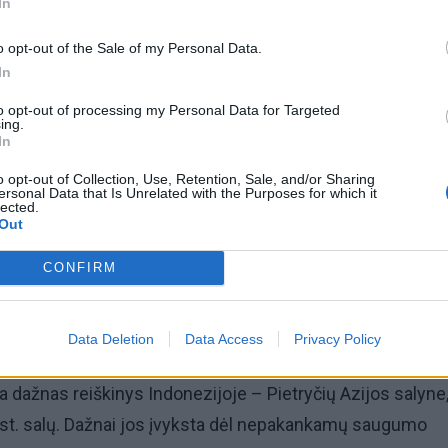
In
o opt-out of the Sale of my Personal Data.
In
© Tragedija Balyje. FOTO: CHINE NOUVELL
to opt-out of processing my Personal Data for Targeted
ing.
 sostinės Denpasaro gelbėjimo tarnybos vadovas I Nyoma
In
o, kad žuvo du Kinijos piliečiai, o vienas 23 metų Indonezi
o opt-out of Collection, Use, Retention, Sale, and/or Sharing
gęs be žinios.
ersonal Data that Is Unrelated with the Purposes for which it
lected.
Out
ertęs paplūdimyje netoli Sanuro uosto, nurodė vienas įvyk
CONFIRM
 žurnalistas. Gelbėjimo tarnyba Kinijos piliečių mirties
ė. Kateriu plaukė iš viso 80 žmonių, tarp jų 73 užsienieči
enki įgulos nariai, pranešė gelbėjimo tarnyba Denpasare.
Data Deletion
Data Access
Privacy Policy
a dažnas reiškinys Indonezijoje – Pietryčių Azijos salyne,
kst. salų. Dažnai jos įvyksta dėl nepakankamų saugumo