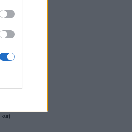
E/SIPA
nas
jos
io
ai, du
 kurį