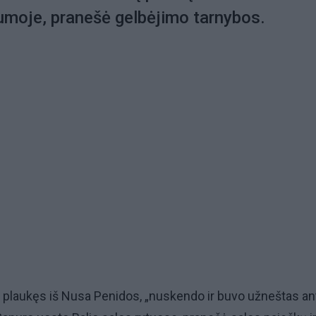
klumoje, pranešė gelbėjimo tarnybos.
s, plaukęs iš Nusa Penidos, „nuskendo ir buvo užneštas an