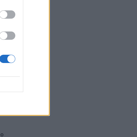
aida
ro