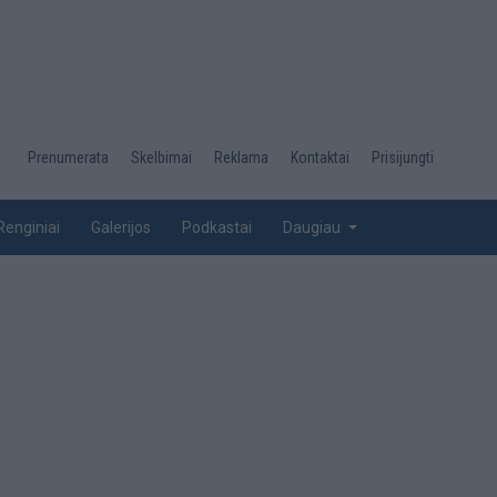
Desktop
Prenumerata
Skelbimai
Reklama
Kontaktai
Prisijungti
menu
top
Renginiai
Galerijos
Podkastai
Daugiau