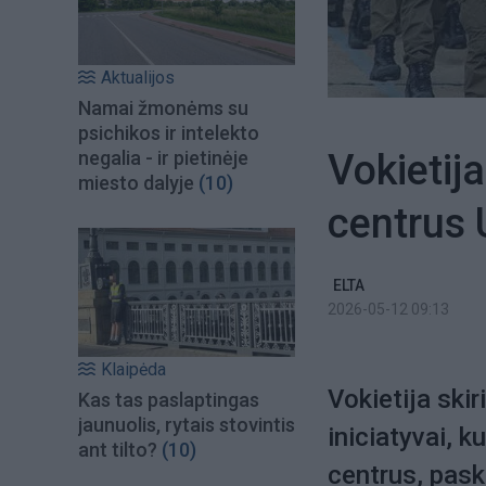
Aktualijos
Namai žmonėms su
psichikos ir intelekto
Vokietij
negalia - ir pietinėje
miesto dalyje
(10)
centrus 
ELTA
2026-05-12 09:13
Klaipėda
Vokietija ski
Kas tas paslaptingas
jaunuolis, rytais stovintis
iniciatyvai, 
ant tilto?
(10)
centrus, pask