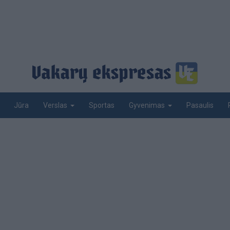
Jūra
Sportas
Pasaulis
Verslas
Gyvenimas