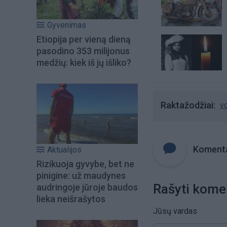
Gyvenimas
Etiopija per vieną dieną
pasodino 353 milijonus
medžių: kiek iš jų išliko?
Raktažodžiai
vo
Komenta
Aktualijos
Rizikuoja gyvybe, bet ne
pinigine: už maudynes
Rašyti kome
audringoje jūroje baudos
lieka neišrašytos
Jūsų vardas