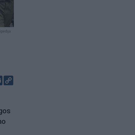
ipedija
er
kedIn
Email
Copy
Link
ngos
mo