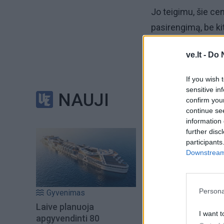
Jo teigimu, šie cen
pasirengimą, be kit
„Ši iniciatyva yra 
ve.lt -
Do 
sakė B. Pistorius.
If you wish 
sensitive in
NAUJI
Jis pridūrė, kad V
confirm you
continue se
information 
Plataus masto Rusi
further disc
metus.
participants
Downstream 
Persona
Gyvenimas
Laive planuoja
I want t
apgyvendinti 80