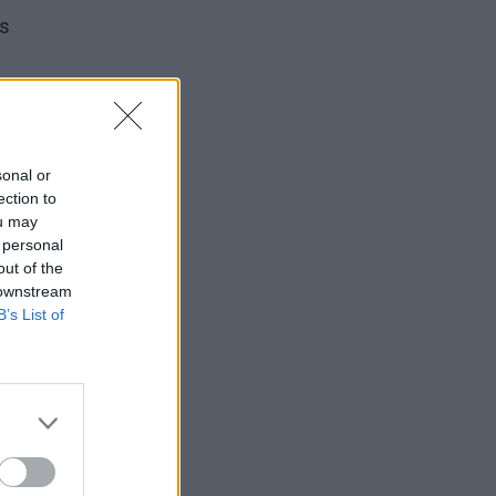
ės
“, –
sonal or
ection to
ų.
ou may
 personal
out of the
ius
 downstream
B’s List of