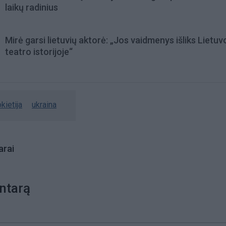
laikų radinius
Mirė garsi lietuvių aktorė: „Jos vaidmenys išliks Lietuv
teatro istorijoje“
kietija
ukraina
rai
ntarą