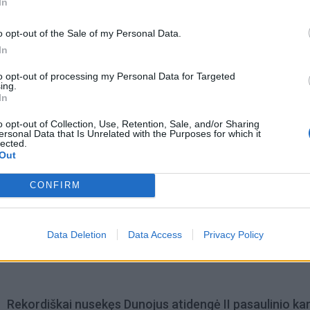
In
o opt-out of the Sale of my Personal Data.
In
to opt-out of processing my Personal Data for Targeted
ing.
In
acijos grįžusi Karina
Jūros šventę anksčiau puošęs
o opt-out of Collection, Use, Retention, Sale, and/or Sharing
ersonal Data that Is Unrelated with the Purposes for which it
jo didžiausią savo
Anatolijus Klemencovas: gal jau
lected.
užtenka
Out
CONFIRM
omiausi
Data Deletion
Data Access
Privacy Policy
Geltonuoja agurkų lapai: kalta ne liga, o viena dažna kl
Rekordiškai nusekęs Dunojus atidengė II pasaulinio ka