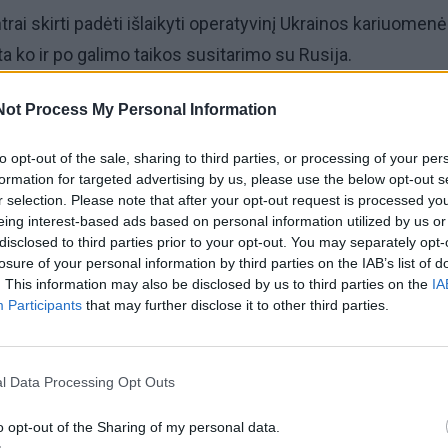
trai skirti padėti išlaikyti operatyvinį Ukrainos kariuomen
a ko ir po galimo taikos susitarimo su Rusija.
viena iš keleto priemonių, skirtų stiprinti atgrasymą ateityje
Not Process My Personal Information
to opt-out of the sale, sharing to third parties, or processing of your per
formation for targeted advertising by us, please use the below opt-out s
okietijoje jau buvo apmokyta beveik 27 tūkst. Ukrainos kari
r selection. Please note that after your opt-out request is processed y
eing interest-based ads based on personal information utilized by us or
disclosed to third parties prior to your opt-out. You may separately opt-
jos invazija Ukrainoje prasidėjo prieš daugiau nei ketver
losure of your personal information by third parties on the IAB’s list of
. This information may also be disclosed by us to third parties on the
IA
Participants
that may further disclose it to other third parties.
l Data Processing Opt Outs
o opt-out of the Sharing of my personal data.