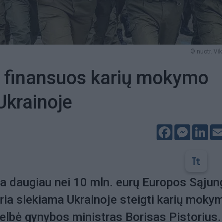
© nuotr. Vik
a finansuos karių mokymo
Ukrainoje
Facebook
Messeng
Lin
ria daugiau nei 10 mln. eurų Europos Sąju
kuria siekiama Ukrainoje steigti karių moky
elbė gynybos ministras Borisas Pistorius.