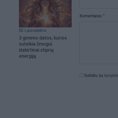
Komentaras
Laisvalaikis
3 gimimo datos, kurios
suteikia žmogui
išskirtinai stiprią
energiją
Sutinku su
taisykl