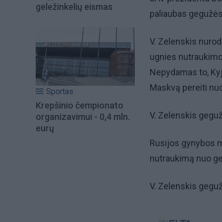
geležinkelių eismas
paliaubas gegužės
V. Zelenskis nurodė
ugnies nutraukimo,
Nepydamas to, Kyji
Maskvą pereiti nuo
Sportas
Krepšinio čempionato
V. Zelenskis geguž
organizavimui - 0,4 mln.
eurų
Rusijos gynybos m
nutraukimą nuo geg
V. Zelenskis geguž