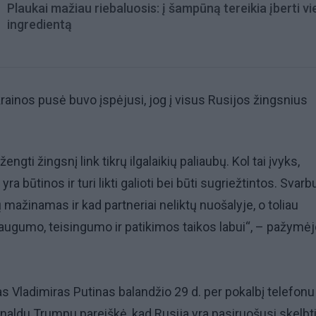
Plaukai mažiau riebaluosis: į šampūną tereikia įberti v
ingredientą
krainos pusė buvo įspėjusi, jog į visus Rusijos žingsnius
žengti žingsnį link tikrų ilgalaikių paliaubų. Kol tai įvyks,
a būtinos ir turi likti galioti bei būti sugriežtintos. Svarb
ažinamas ir kad partneriai neliktų nuošalyje, o toliau
ugumo, teisingumo ir patikimos taikos labui“, – pažymėj
s Vladimiras Putinas balandžio 29 d. per pokalbį telefonu
aldu Trumpu pareiškė, kad Rusija yra pasiruošusi skelbt