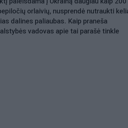
aktį paleisdama į Ukrainą daugiau kaip 200
piločių orlaivių, nusprendė nutraukti keli
ias dalines paliaubas. Kaip praneša
valstybės vadovas apie tai parašė tinkle