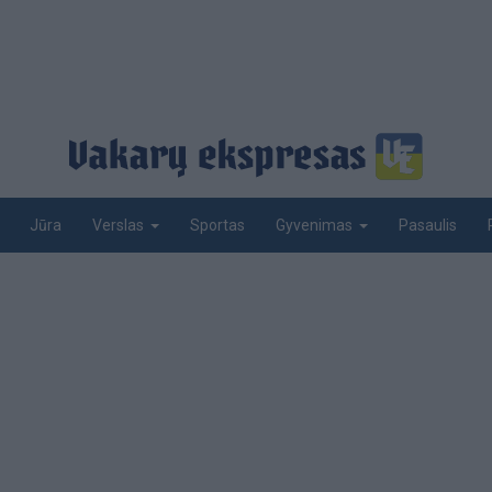
Jūra
Sportas
Pasaulis
Verslas
Gyvenimas