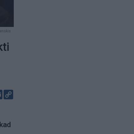
enskis
ti
er
kedIn
Email
Copy
Link
 kad