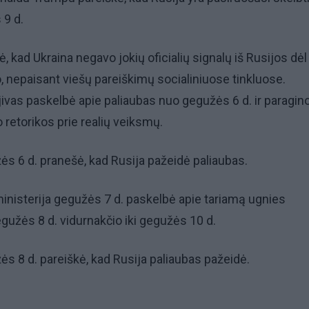
 9 d.
, kad Ukraina negavo jokių oficialių signalų iš Rusijos dėl
 nepaisant viešų pareiškimų socialiniuose tinkluose.
vas paskelbė apie paliaubas nuo gegužės 6 d. ir paragin
 retorikos prie realių veiksmų.
ės 6 d. pranešė, kad Rusija pažeidė paliaubas.
inisterija gegužės 7 d. paskelbė apie tariamą ugnies
užės 8 d. vidurnakčio iki gegužės 10 d.
ės 8 d. pareiškė, kad Rusija paliaubas pažeidė.