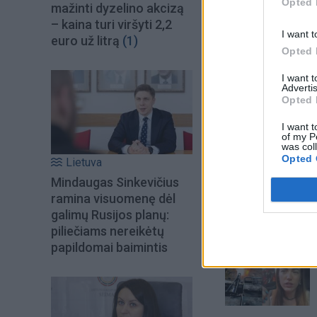
Opted 
mažinti dyzelino akcizą
– kaina turi viršyti 2,2
I want t
euro už litrą
(1)
Opted 
I want 
Advertis
Opted 
I want t
of my P
was col
Opted 
Lietuva
Mindaugas Sinkevičius
ramina visuomenę dėl
galimų Rusijos planų:
piliečiams nereikėtų
Šiuo metu skait
papildomai baimintis