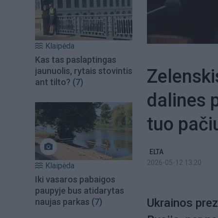
Klaipėda
Kas tas paslaptingas
Zelenski
jaunuolis, rytais stovintis
ant tilto?
(7)
dalines 
tuo pač
ELTA
2026-05-12 13:20
Klaipėda
Iki vasaros pabaigos
paupyje bus atidarytas
Ukrainos pre
naujas parkas
(7)