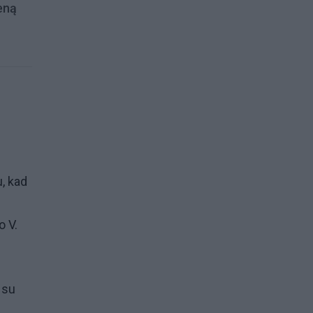
ieną
u, kad
o V.
 su
i