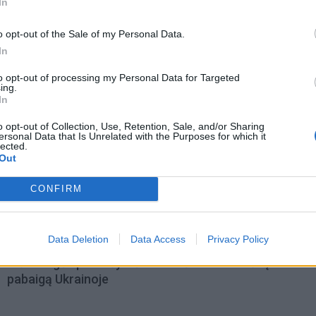
In
o opt-out of the Sale of my Personal Data.
In
to opt-out of processing my Personal Data for Targeted
ing.
In
o opt-out of Collection, Use, Retention, Sale, and/or Sharing
ersonal Data that Is Unrelated with the Purposes for which it
lected.
Out
CONFIRM
omiausi
Data Deletion
Data Access
Privacy Policy
Aiškiaregės pranašystė: numatė katastrofišką karo
pabaigą Ukrainoje