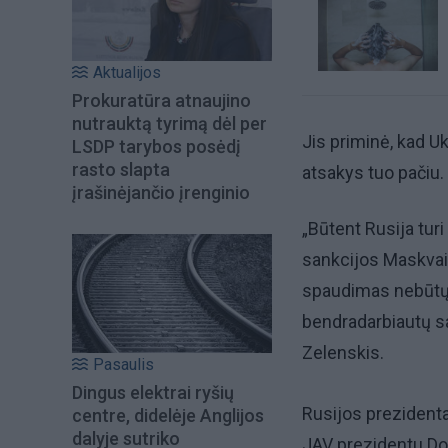
Aktualijos
Prokuratūra atnaujino
nutrauktą tyrimą dėl per
Jis priminė, kad U
LSDP tarybos posėdį
rasto slapta
atsakys tuo pačiu.
įrašinėjančio įrenginio
„Būtent Rusija turi 
sankcijos Maskvai yr
spaudimas nebūtų m
bendradarbiautų sa
Zelenskis.
Pasaulis
Dingus elektrai ryšių
Rusijos prezidenta
centre, didelėje Anglijos
dalyje sutriko
JAV prezidentu Don