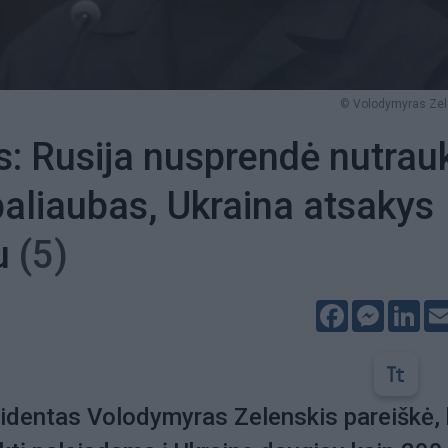
© Volodymyras Zel
s: Rusija nusprendė nutrauk
paliaubas, Ukraina atsakys
iu
(5)
Facebook
Messeng
Lin
zidentas Volodymyras Zelenskis pareiškė,