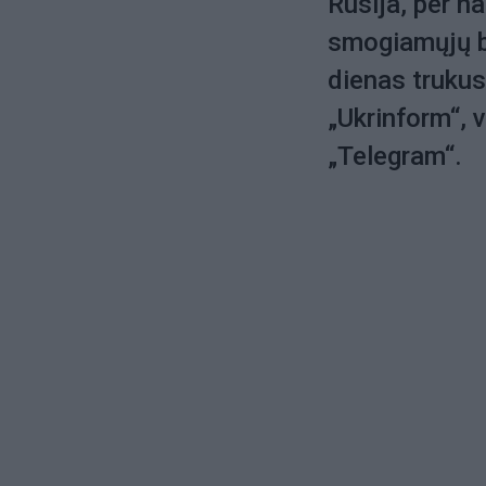
Rusija, per n
smogiamųjų be
dienas trukus
„Ukrinform“, 
„Telegram“.