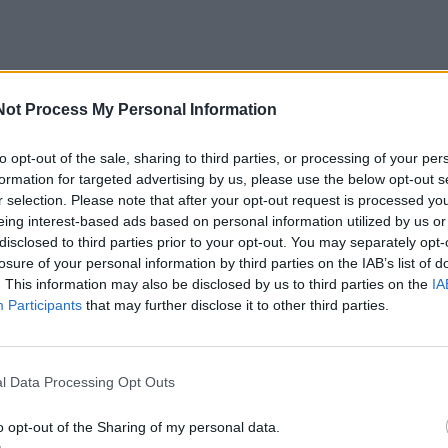
ndė nutraukti kelias dienas trukusią dalinę tylą. Per naktį 
Not Process My Personal Information
sta daugiau kaip 200 puolamųjų bepiločių orlaivių. Fronte 
kaip 80 aviacinių bombų ir fiksuota per 30 oro smūgių.
to opt-out of the sale, sharing to third parties, or processing of your per
formation for targeted advertising by us, please use the below opt-out s
iai orlaiviai buvo numušti Dnipropetrovsko, Žytomyro,
r selection. Please note that after your opt-out request is processed y
harkivo ir Černihivo srityse, taip pat Kyjive ir regione“, –
eing interest-based ads based on personal information utilized by us or
disclosed to third parties prior to your opt-out. You may separately opt-
losure of your personal information by third parties on the IAB’s list of
. This information may also be disclosed by us to third parties on the
IA
 energetikos objektai, daugiabučiai ir darželis. Be to,
Participants
that may further disclose it to other third parties.
ta į civilinį lokomotyvą.
l Data Processing Opt Outs
 šių smūgių buvo sužeisti žmonės. Deja, yra žuvusiųjų. Re
ir artimiesiems“, – teigė V. Zelenskis.
o opt-out of the Sharing of my personal data.