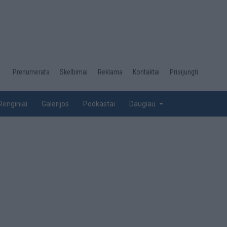
Desktop
Prenumerata
Skelbimai
Reklama
Kontaktai
Prisijungti
menu
top
Renginiai
Galerijos
Podkastai
Daugiau