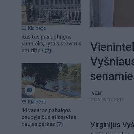
Klaipėda
Kas tas paslaptingas
Vienintel
jaunuolis, rytais stovintis
ant tilto?
(7)
Vyšniaus
senamies
VE.LT
2026-05-07 20:11
Klaipėda
Iki vasaros pabaigos
paupyje bus atidarytas
Virginijus Vy
naujas parkas
(7)