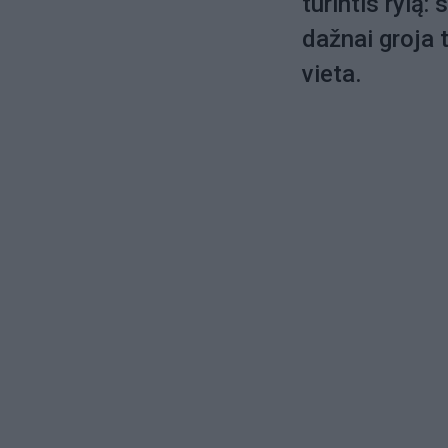
turintis rylą
dažnai groja 
vieta.