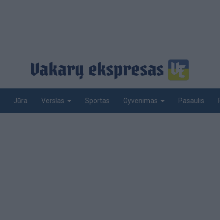
Jūra
Sportas
Pasaulis
Verslas
Gyvenimas