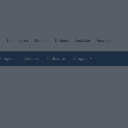
Desktop
Prenumerata
Skelbimai
Reklama
Kontaktai
Prisijungti
menu
top
Renginiai
Galerijos
Podkastai
Daugiau