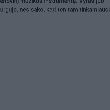
: senovinį muzikos instrumentą. Vyras juo
turguje, nes sako, kad ten tam tinkamiaus