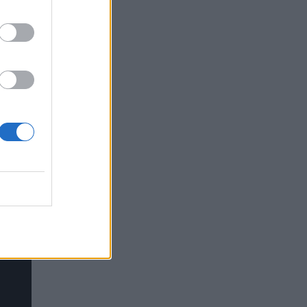
vybe,
alba,