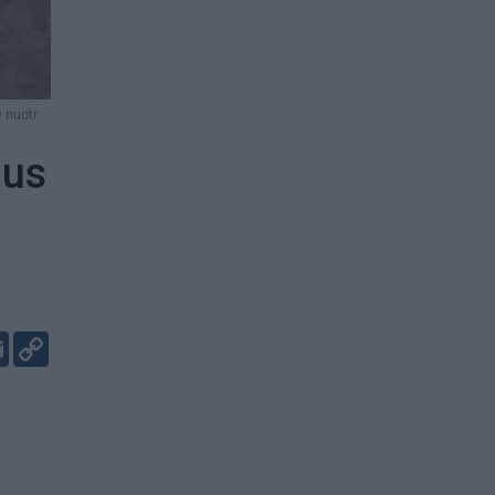
nuotr.
jus
er
kedIn
Email
Copy
Link