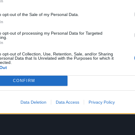
In
o, kad mielai grotų Senajame turguje, bet jame trūksta
laipėdos senamiesčio turgus būtų panašus į turgų, su gy
o opt-out of the Sale of my Personal Data.
In
to opt-out of processing my Personal Data for Targeted
ing.
trumentą įsigijęs vyras sako, kad tai buvo jo vaikystės
In
vietose juo groja dėl to, kad muzika yra universaliausia k
o opt-out of Collection, Use, Retention, Sale, and/or Sharing
ersonal Data that Is Unrelated with the Purposes for which it
estą daro įdomesnį.
lected.
Out
o gimtąjį miestą kažkuom padaryti įdomesnį, tai kodėl to
CONFIRM
laidei „Laikas Klaipėdai“ sakė V. Vyšniauskas.
Data Deletion
Data Access
Privacy Policy