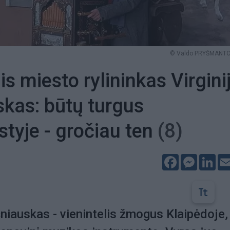
© Valdo PRYŠMANTO 
is miesto rylininkas Virgini
kas: būtų turgus
tyje - gročiau ten
(8)
Facebook
Messeng
Lin
šniauskas - vienintelis žmogus Klaipėdoje,